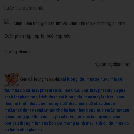
hước trong phim mới.
Đoàn phim tập hợp tại buổi họp báo.
Hương Giang|
Nguồn: ngoisao.net
Xem cải lương miễn phí:
cai luong
,
thu mua xe nuoc mia cu
,
thu mua do cu
,
may phat dien cu
,
Hát Chầu Văn
,
máy phát điện 3 pha
,
sach toi pham hoc
,
trich doan cai luong
,
thu mua may lanh cu
,
kem
flan
,
the hinh
,
nhac que huong mp3
,
nhac han mp3
,
nhac dance
mp3
,
nhac dance remix
,
nhac cho ba bau
,
nhac dong que mp3
,
nhac xua
pham hong que
,
thu mua may phat dien
,
thu mua laptop cu
,
sua nap
bon cau thong minh
,
sua bon cau thong minh
,
may lanh cu
,
thu mua do
cu tan binh
,
laptop cu