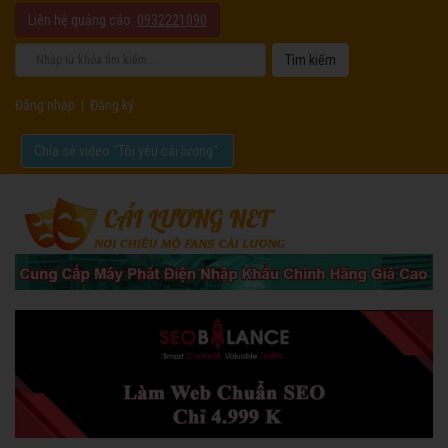
Liên hệ quảng cáo:
0932221090
Đăng nhập
|
Đăng ký
Chia sẻ video "Tôi yêu cải lương".