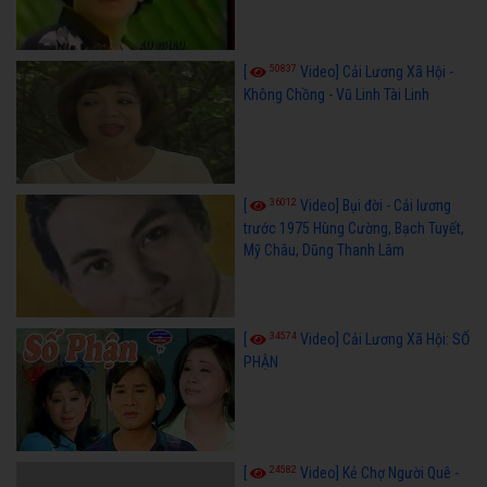
50837
[
Video] Cải Lương Xã Hội -
Không Chồng - Vũ Linh Tài Linh
36012
[
Video] Bụi đời - Cải lương
trước 1975 Hùng Cường, Bạch Tuyết,
Mỹ Châu, Dũng Thanh Lâm
34574
[
Video] Cải Lương Xã Hội: SỐ
PHẬN
24582
[
Video] Kẻ Chợ Người Quê -