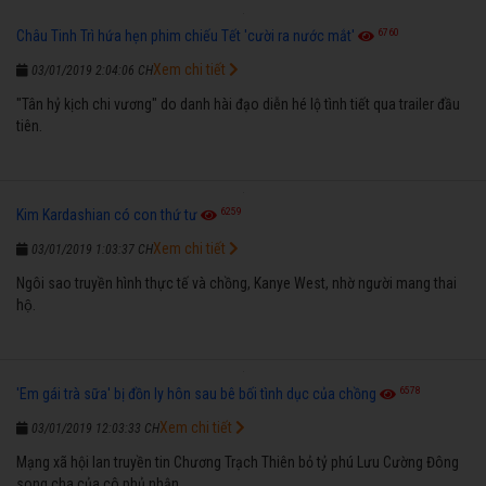
6760
Châu Tinh Trì hứa hẹn phim chiếu Tết 'cười ra nước mắt'
Xem chi tiết
03/01/2019 2:04:06 CH
"Tân hỷ kịch chi vương" do danh hài đạo diễn hé lộ tình tiết qua trailer đầu
tiên.
6259
Kim Kardashian có con thứ tư
Xem chi tiết
03/01/2019 1:03:37 CH
Ngôi sao truyền hình thực tế và chồng, Kanye West, nhờ người mang thai
hộ.
6578
'Em gái trà sữa' bị đồn ly hôn sau bê bối tình dục của chồng
Xem chi tiết
03/01/2019 12:03:33 CH
Mạng xã hội lan truyền tin Chương Trạch Thiên bỏ tỷ phú Lưu Cường Đông
song cha của cô phủ nhận.