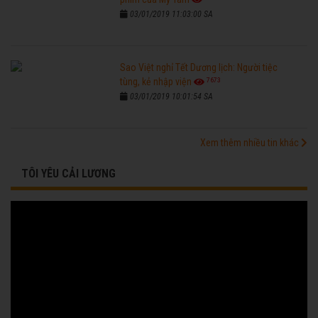
03/01/2019 11:03:00 SA
Sao Việt nghỉ Tết Dương lịch: Người tiệc
7673
tùng, kẻ nhập viện
03/01/2019 10:01:54 SA
Xem thêm nhiều tin khác
TÔI YÊU CẢI LƯƠNG