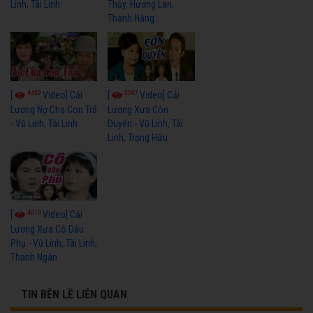
Linh, Tài Linh
Thủy, Hương Lan,
Thanh Hằng
4430
3597
[
Video] Cải
[
Video] Cải
Lương Nợ Cha Con Trả
Lương Xưa Còn
- Vũ Linh, Tài Linh
Duyên - Vũ Linh, Tài
Linh, Trọng Hữu
4010
[
Video] Cải
Lương Xưa Cô Dâu
Phụ - Vũ Linh, Tài Linh,
Thanh Ngân
TIN BÊN LỀ LIÊN QUAN