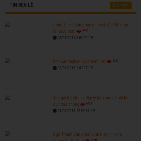
TIN BÊN LỀ
Đọc thêm
Châu Tinh Trì hứa hẹn phim chiếu Tết 'cười
6760
ra nước mắt'
03/01/2019 2:04:06 CH
6259
Kim Kardashian có con thứ tư
03/01/2019 1:03:37 CH
'Em gái trà sữa' bị đồn ly hôn sau bê bối tình
6578
dục của chồng
03/01/2019 12:03:33 CH
Ngô Thanh Vân, Đàm Vĩnh Hưng đi xem
6260
phim của Mỹ Tâm