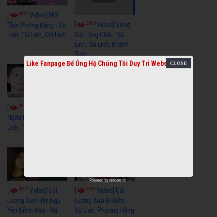
4107
[
Video] Một
3656
[
Video] Sóng
Thời Phóng Đãng - Vũ
Linh, Tài Linh, Chí Linh
Gió Làng Chài - Vũ
Linh, Tài Linh, Khánh
Tuấn
Like Fanpage Để Ủng Hộ Chúng Tôi Duy Trì Website
3765
3437
[
Video] Dãy
[
Video] Nhạc
Ngân Hà - Vũ Linh, Tài
Tình - Vũ Linh, Thoại
Linh, Thoại Mỹ
Mỹ, Phương Hồng
Thủy
Powered by
netcore.vn
4112
3962
[
Video] Cải
[
Video] Cải
Lương Xưa Hãy Ngủ
Lương Xưa Đi Biển -
Yên Niềm Đau - Vũ
Vũ Linh, Phương Hồng