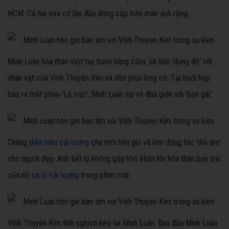
HCM. Cả hai vừa có lần đầu đóng cặp trên màn ảnh rộng.
Minh Luân hóa thân một tay buôn hàng cấm, vô tình 'đụng độ' với
nhân vật của Vĩnh Thuyên Kim và dần phải lòng cô. Tại buổi họp
báo ra mắt phim 'Lộ mặt', Minh Luân vui vẻ đùa giỡn với 'bạn gái'.
Chàng
diễn viên cải lương
chu môi hôn gió và làm động tác 'thả tim'
cho người đẹp. Anh tiết lộ không gặp khó khăn khi hóa thân bạn trai
của nữ
ca sĩ cải lương
trong phim mới.
Vĩnh Thuyên Kim tinh nghịch kéo tai Minh Luân. Ban đầu Minh Luân