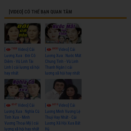
[VIDEO] CÓ THỂ BẠN QUAN TÂM
7658
6908
[
Video] Cải
[
Video] Cải
Lương Xưa : Đời Cô
Lương Xưa : Nước Mắt
Diễm - Vũ Linh Tài
Chung Tình - Vũ Linh
Linh | cải lương xã hội
Thanh Ngân | cải
hay nhất
lương xã hội hay nhất
6047
6674
[
Video] Cải
[
Video] Cải
Lương Xưa : Nghĩa Cũ
Lương Minh Vương Lệ
Tình Xưa - Minh
Thuỷ Hay Nhất - Cải
Vương Thoại Mỹ | cải
Lương Xã Hội Xưa Bất
lương xã hội hay nhất
Hủ