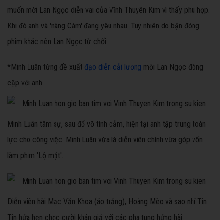
muốn mời Lan Ngọc diễn vai của Vĩnh Thuyên Kim vì thấy phù hợp.
Khi đó anh và 'nàng Cám' đang yêu nhau. Tuy nhiên do bận đóng
phim khác nên Lan Ngọc từ chối.
*Minh Luân từng đề xuất
đạo diễn cải lương
mời Lan Ngọc đóng
cặp với anh
Minh Luân tâm sự, sau đổ vỡ tình cảm, hiện tại anh tập trung toàn
lực cho công việc. Minh Luân vừa là diễn viên chính vừa góp vốn
làm phim 'Lộ mặt'.
Diễn viên hài Mạc Văn Khoa (áo trắng), Hoàng Mèo và sao nhí Tin
Tin hứa hẹn chọc cười khán giả với các pha tung hứng hài