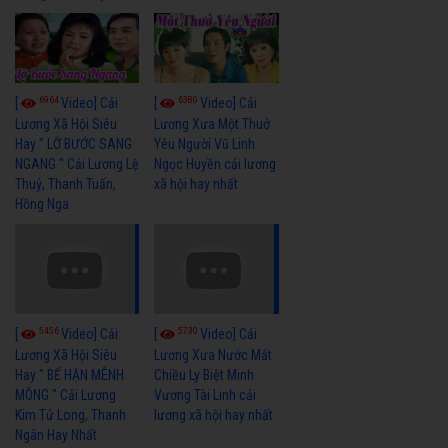
6964
6380
[
Video] Cải
[
Video] Cải
Lương Xã Hội Siêu
Lương Xưa Một Thuở
Hay " LỠ BƯỚC SANG
Yêu Người Vũ Linh
NGANG " Cải Lương Lệ
Ngọc Huyền cải lương
Thuỷ, Thanh Tuấn,
xã hội hay nhất
Hồng Nga
5456
5730
[
Video] Cải
[
Video] Cải
Lương Xã Hội Siêu
Lương Xưa Nước Mắt
Hay " BỂ HẬN MÊNH
Chiều Ly Biệt Minh
MÔNG " Cải Lương
Vương Tài Linh cải
Kim Tử Long, Thanh
lương xã hội hay nhất
Ngân Hay Nhất