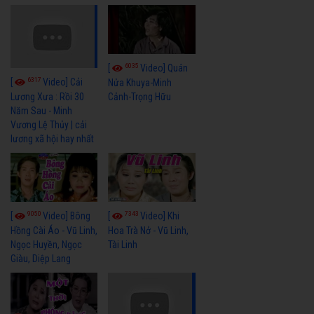
6035
[
Video] Quán
6317
[
Video] Cải
Nửa Khuya-Minh
Cảnh-Trọng Hữu
Lương Xưa : Rồi 30
Năm Sau - Minh
Vương Lệ Thủy | cải
lương xã hội hay nhất
9050
7343
[
Video] Bông
[
Video] Khi
Hồng Cài Áo - Vũ Linh,
Hoa Trà Nở - Vũ Linh,
Ngọc Huyền, Ngọc
Tài Linh
Giàu, Diệp Lang