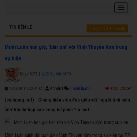
TIN BÊN LỀ
Trang chủ
Tin bên lề
Minh Luân hôn gió, 'bắn tim' với Vĩnh Thuyên Kim trong
sự kiện
Nhạc MP3:
Hát Chầu Văn MP3
|
Admin
|
1 bình luận
|
1132 lượt xem
07/06/2018 9:02:46 SA
(cailuong.net) - Chàng diễn viên đùa giỡn với 'người tình màn
ảnh' khi dự họp báo công bố phim 'Lộ mặt'.
Minh Luân sánh đôi bạn diễn Vĩnh Thuyên Kim trong sự kiện tại TP