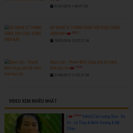
31/01/2016 1:08:47 CH
NỮ NGHỆ SĨ THANH HẰNG VỚI CUỘC SỐNG
32571
HIỆN NAY
18/05/2016 10:22:21 SA
Ngọc Lan - Thanh Bình chụp ảnh kỷ niệm
17818
thời hẹn hò
21/09/2017 11:02:37 SA
VIDEO XEM NHIỀU NHẤT
67084
[
Video] Cải Lương Xưa - Bơ
Vơ - Lệ Thủy & Minh Vương & Mỹ
Châu