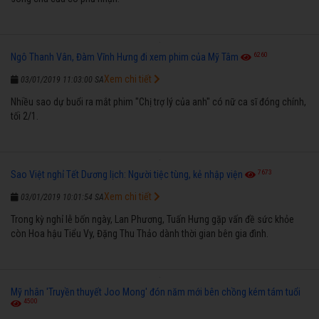
6260
Ngô Thanh Vân, Đàm Vĩnh Hưng đi xem phim của Mỹ Tâm
Xem chi tiết
03/01/2019 11:03:00 SA
Nhiều sao dự buổi ra mắt phim "Chị trợ lý của anh" có nữ ca sĩ đóng chính,
tối 2/1.
7673
Sao Việt nghỉ Tết Dương lịch: Người tiệc tùng, kẻ nhập viện
Xem chi tiết
03/01/2019 10:01:54 SA
Trong kỳ nghỉ lễ bốn ngày, Lan Phương, Tuấn Hưng gặp vấn đề sức khỏe
còn Hoa hậu Tiểu Vy, Đặng Thu Thảo dành thời gian bên gia đình.
Mỹ nhân 'Truyền thuyết Joo Mong' đón năm mới bên chồng kém tám tuổi
4500