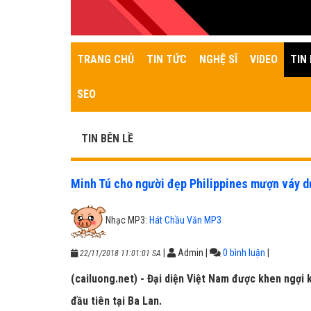
TRANG CHỦ
TIN TỨC
NGHỆ SĨ
VIDEO
TIN 
SEO
TIN BÊN LỀ
Minh Tú cho người đẹp Philippines mượn váy d
Nhạc MP3:
Hát Chầu Văn MP3
|
Admin
|
0 bình luận
|
22/11/2018 11:01:01 SA
(cailuong.net) - Đại diện Việt Nam được khen ngợi k
đầu tiên tại Ba Lan.