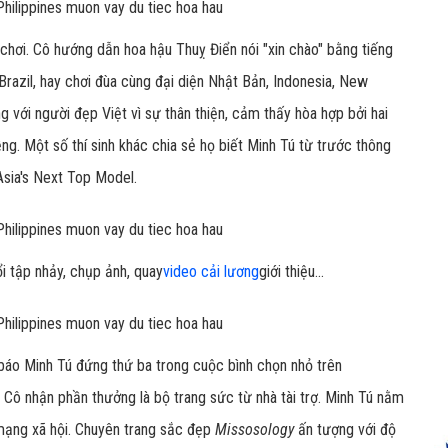
i chơi. Cô hướng dẫn hoa hậu Thuỵ Điển nói "xin chào" bằng tiếng
Brazil, hay chơi đùa cùng đại diện Nhật Bản, Indonesia, New
ng với người đẹp Việt vì sự thân thiện, cảm thấy hòa hợp bởi hai
ng. Một số thí sinh khác chia sẻ họ biết Minh Tú từ trước thông
Asia's Next Top Model.
i tập nhảy, chụp ảnh, quay
video cải lương
giới thiệu...
báo Minh Tú đứng thứ ba trong cuộc bình chọn nhỏ trên
 Cô nhận phần thưởng là bộ trang sức từ nhà tài trợ. Minh Tú nằm
n mạng xã hội. Chuyên trang sắc đẹp
Missosology
ấn tượng với độ