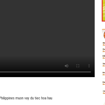
Like Fanpage Để Ủng Hộ Chúng Tôi Duy Trì Website
Powered by
netcore.vn