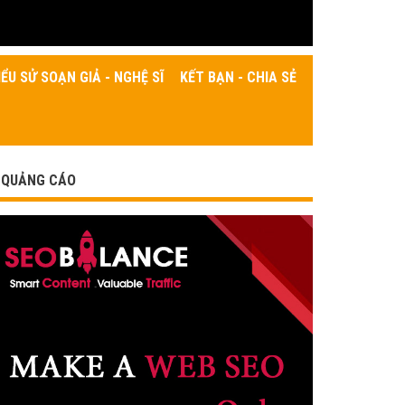
IỂU SỬ SOẠN GIẢ - NGHỆ SĨ
KẾT BẠN - CHIA SẺ
QUẢNG CÁO