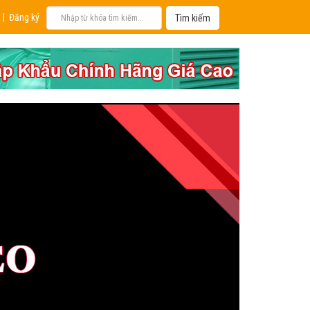
|
Đăng ký