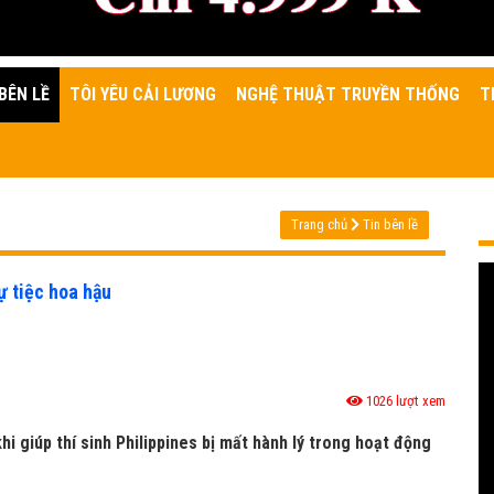
BÊN LỀ
TÔI YÊU CẢI LƯƠNG
NGHỆ THUẬT TRUYỀN THỐNG
T
Trang chủ
Tin bên lề
ự tiệc hoa hậu
1026 lượt xem
hi giúp thí sinh Philippines bị mất hành lý trong hoạt động