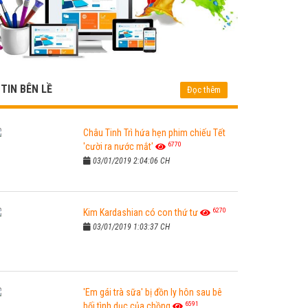
TIN BÊN LỀ
Đọc thêm
Châu Tinh Trì hứa hẹn phim chiếu Tết
6770
'cười ra nước mắt'
03/01/2019 2:04:06 CH
6270
Kim Kardashian có con thứ tư
03/01/2019 1:03:37 CH
'Em gái trà sữa' bị đồn ly hôn sau bê
6591
bối tình dục của chồng