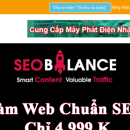
Đăng nhập
Chia sẻ video "Tôi yêu cải lương".