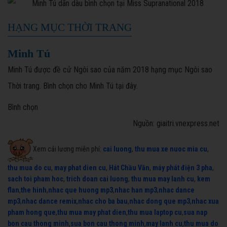
HẠNG MỤC THỜI TRANG
Minh Tú
Minh Tú được đề cử Ngôi sao của năm 2018 hạng mục Ngôi sao
Thời trang. Bình chọn cho Minh Tú tại đây.
Bình chọn
Nguồn: giaitri.vnexpress.net
Xem cải lương miễn phí:
cai luong
,
thu mua xe nuoc mia cu
,
thu mua do cu
,
may phat dien cu
,
Hát Chầu Văn
,
máy phát điện 3 pha
,
sach toi pham hoc
,
trich doan cai luong
,
thu mua may lanh cu
,
kem
flan
,
the hinh
,
nhac que huong mp3
,
nhac han mp3
,
nhac dance
mp3
,
nhac dance remix
,
nhac cho ba bau
,
nhac dong que mp3
,
nhac xua
pham hong que
,
thu mua may phat dien
,
thu mua laptop cu
,
sua nap
bon cau thong minh
,
sua bon cau thong minh
,
may lanh cu
,
thu mua do