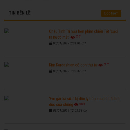
TIN BÊN LỀ
Đọc thêm
Châu Tinh Trì hứa hẹn phim chiếu Tết 'cười
6761
ra nước mắt'
03/01/2019 2:04:06 CH
6260
Kim Kardashian có con thứ tư
03/01/2019 1:03:37 CH
'Em gái trà sữa' bị đồn ly hôn sau bê bối tình
6580
dục của chồng
03/01/2019 12:03:33 CH