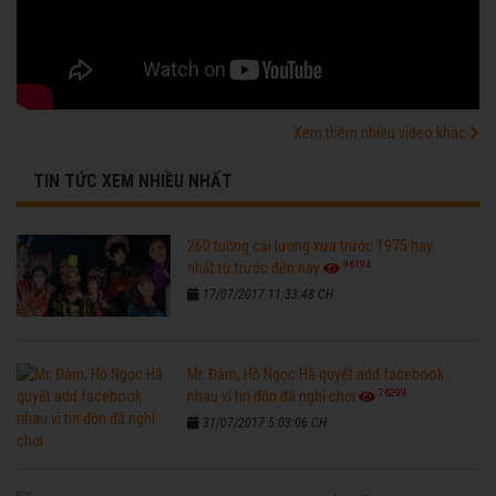
Xem thêm nhiều video khác
TIN TỨC XEM NHIỀU NHẤT
260 tuồng cải lương xưa trước 1975 hay
96194
nhất từ trước đến nay
17/07/2017 11:33:48 CH
Mr. Đàm, Hồ Ngọc Hà quyết add facebook
76299
nhau vì tin đồn đã nghỉ chơi
31/07/2017 5:03:06 CH