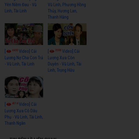
Yên Niềm Đau - Vũ
Vũ Linh, Phương Hồng
Linh, Tài Linh
Thủy, Hương Lan,
Thanh Hằng
4430
3598
[
Video] Cải
[
Video] Cải
Lương Nợ Cha Con Trả
Lương Xưa Còn
- Vũ Linh, Tài Linh
Duyên - Vũ Linh, Tài
Linh, Trọng Hữu
4014
[
Video] Cải
Lương Xưa Cô Dâu
Phụ - Vũ Linh, Tài Linh,
Thanh Ngân