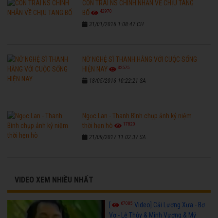
CON TRAI NS CHINH NHẪN VỀ CHỊU TANG
42970
BỐ
31/01/2016 1:08:47 CH
NỮ NGHỆ SĨ THANH HẰNG VỚI CUỘC SỐNG
32575
HIỆN NAY
18/05/2016 10:22:21 SA
Ngọc Lan - Thanh Bình chụp ảnh kỷ niệm
17820
thời hẹn hò
21/09/2017 11:02:37 SA
VIDEO XEM NHIỀU NHẤT
67085
[
Video] Cải Lương Xưa - Bơ
Vơ - Lệ Thủy & Minh Vương & Mỹ