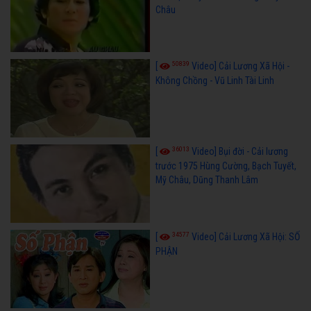
Châu
50839
[
Video] Cải Lương Xã Hội -
Không Chồng - Vũ Linh Tài Linh
36013
[
Video] Bụi đời - Cải lương
trước 1975 Hùng Cường, Bạch Tuyết,
Mỹ Châu, Dũng Thanh Lâm
34577
[
Video] Cải Lương Xã Hội: SỐ
PHẬN