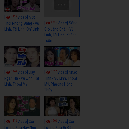
4108
[
Video] Một
3656
[
Video] Sóng
Thời Phóng Đãng - Vũ
Linh, Tài Linh, Chí Linh
Gió Làng Chài - Vũ
Linh, Tài Linh, Khánh
Tuấn
3765
3437
[
Video] Dãy
[
Video] Nhạc
Ngân Hà - Vũ Linh, Tài
Tình - Vũ Linh, Thoại
Linh, Thoại Mỹ
Mỹ, Phương Hồng
Thủy
4112
3962
[
Video] Cải
[
Video] Cải
Lương Xưa Hãy Ngủ
Lương Xưa Đi Biển -