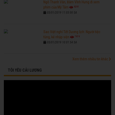
Ngô Thanh Vân, Đàm Vĩnh Hưng đi xem
6261
phim của Mỹ Tâm
03/01/2019 11:03:00 SA
Sao Việt nghỉ Tết Dương lịch: Người tiệc
7674
tùng, kẻ nhập viện
03/01/2019 10:01:54 SA
Xem thêm nhiều tin khác
TÔI YÊU CẢI LƯƠNG