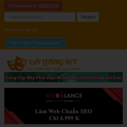
Liên hệ quảng cáo:
0932221090
Đăng nhập
|
Đăng ký
Chia sẻ video "Tôi yêu cải lương".