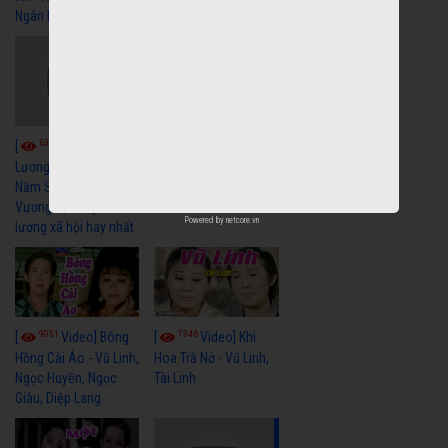
Ngân Hay Nhất
6036
[
Video] Quán
6320
[
Video] Cải
Nửa Khuya-Minh
Cảnh-Trọng Hữu
Lương Xưa : Rồi 30
Năm Sau - Minh
Vương Lệ Thủy | cải
Powered by
netcore.vn
lương xã hội hay nhất
9051
7346
[
Video] Bông
[
Video] Khi
Hồng Cài Áo - Vũ Linh,
Hoa Trà Nở - Vũ Linh,
Ngọc Huyền, Ngọc
Tài Linh
Giàu, Diệp Lang