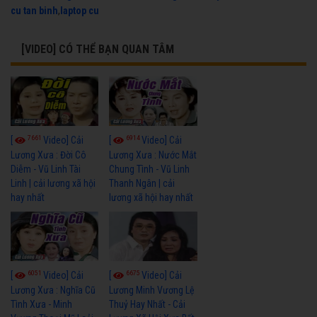
cu tan binh
,
laptop cu
[VIDEO] CÓ THỂ BẠN QUAN TÂM
7661
6914
[
Video] Cải
[
Video] Cải
Lương Xưa : Đời Cô
Lương Xưa : Nước Mắt
Diễm - Vũ Linh Tài
Chung Tình - Vũ Linh
Linh | cải lương xã hội
Thanh Ngân | cải
hay nhất
lương xã hội hay nhất
6051
6675
[
Video] Cải
[
Video] Cải
Lương Xưa : Nghĩa Cũ
Lương Minh Vương Lệ
Tình Xưa - Minh
Thuỷ Hay Nhất - Cải