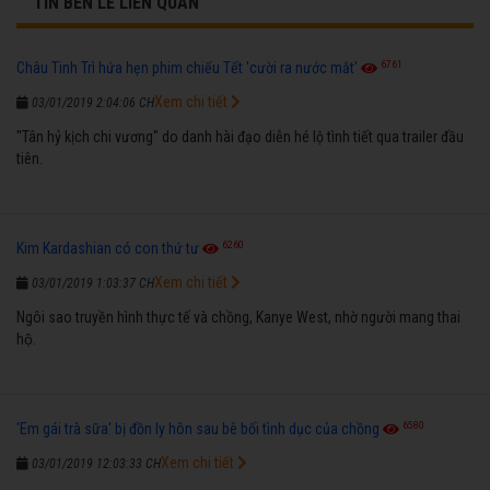
TIN BÊN LỀ LIÊN QUAN
6761
Châu Tinh Trì hứa hẹn phim chiếu Tết 'cười ra nước mắt'
Xem chi tiết
03/01/2019 2:04:06 CH
"Tân hỷ kịch chi vương" do danh hài đạo diễn hé lộ tình tiết qua trailer đầu
tiên.
6260
Kim Kardashian có con thứ tư
Xem chi tiết
03/01/2019 1:03:37 CH
Ngôi sao truyền hình thực tế và chồng, Kanye West, nhờ người mang thai
hộ.
6580
'Em gái trà sữa' bị đồn ly hôn sau bê bối tình dục của chồng
Xem chi tiết
03/01/2019 12:03:33 CH