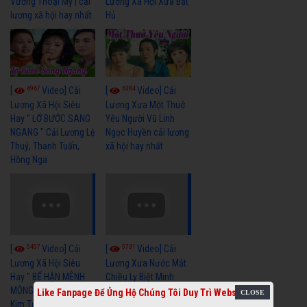
Vương Thoại Mỹ | cải
Lương Xã Hội Xưa Bất
lương xã hội hay nhất
Hủ
6967
6384
[
Video] Cải
[
Video] Cải
Lương Xã Hội Siêu
Lương Xưa Một Thuở
Hay " LỠ BƯỚC SANG
Yêu Người Vũ Linh
NGANG " Cải Lương Lệ
Ngọc Huyền cải lương
Thuỷ, Thanh Tuấn,
xã hội hay nhất
Hồng Nga
5457
5731
[
Video] Cải
[
Video] Cải
Lương Xã Hội Siêu
Lương Xưa Nước Mắt
Hay " BỂ HẬN MÊNH
Chiều Ly Biệt Minh
MÔNG " Cải Lương
Vương Tài Linh cải
Like Fanpage Để Ủng Hộ Chúng Tôi Duy Trì Website
Kim Tử Long, Thanh
lương xã hội hay nhất