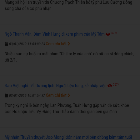
Mạng xã hội lan truyền tin Chương Trạch Thiên bỏ tỷ phú Lưu Cường Đông
song cha của cô phủ nhận.
6261
Ngô Thanh Vân, Đàm Vĩnh Hưng đi xem phim của Mỹ Tâm
Xem chi tiết
03/01/2019 11:03:00 SA
Nhiều sao dự buổi ra mắt phim "Chị trợ lý của anh" có nữ ca sĩ đóng chính,
tối 2/1.
7674
Sao Việt nghỉ Tết Dương lịch: Người tiệc tùng, kẻ nhập viện
Xem chi tiết
03/01/2019 10:01:54 SA
Trong kỳ nghỉ lễ bốn ngày, Lan Phương, Tuấn Hưng gặp vấn đề sức khỏe
còn Hoa hậu Tiểu Vy, Đặng Thu Thảo dành thời gian bên gia đình.
Mỹ nhân 'Truyền thuyết Joo Mong' đón năm mới bên chồng kém tám tuổi