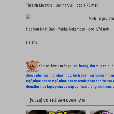
Thí sinh Malaysia - Sanjna Suri - cao 1,75 mét.
Hoa hậu Nhật Bản - Yurika Nakamoto - cao 1,74 mét.
Hà Thu
Xem cải lương miễn phí:
cai luong
,
thu mua xe nuo
điện 3 pha
,
sach toi pham hoc
,
trich doan cai luong
,
thu m
mp3
,
nhac dance mp3
,
nhac dance remix
,
nhac cho ba bau
,
dien
,
thu mua laptop cu
,
sua nap bon cau thong minh
,
sua 
[VIDEO] CÓ THỂ BẠN QUAN TÂM