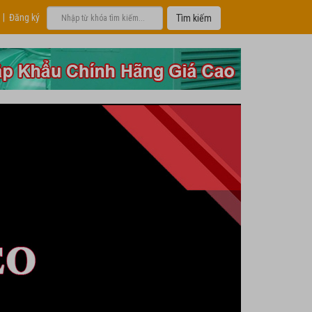
|
Đăng ký