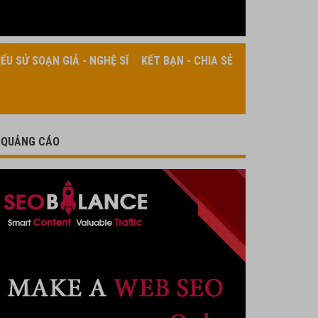
IỂU SỬ SOẠN GIẢ - NGHỆ SĨ
KẾT BẠN - CHIA SẺ
QUẢNG CÁO