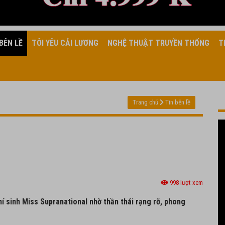
BÊN LỀ
TÔI YÊU CẢI LƯƠNG
NGHỆ THUẬT TRUYỀN THỐNG
T
Trang chủ
Tin bên lề
998 lượt xem
thí sinh Miss Supranational nhờ thần thái rạng rỡ, phong