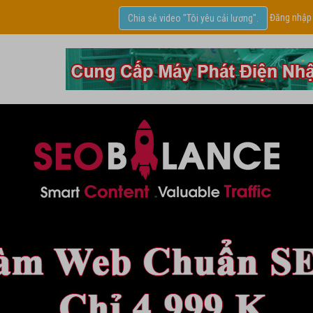
Đăng nhập
Chia sẻ video "Tôi yêu cải lương".