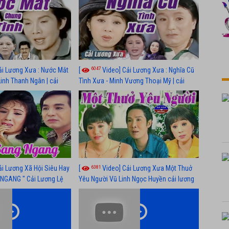
6047
ải Lương Xưa : Nước Mắt
[
Video] Cải Lương Xưa : Nghĩa Cũ
Linh Thanh Ngân | cải
Tình Xưa - Minh Vương Thoại Mỹ | cải
 nhất
lương xã hội hay nhất
6381
ải Lương Xã Hội Siêu Hay
[
Video] Cải Lương Xưa Một Thuở
NGANG " Cải Lương Lệ
Yêu Người Vũ Linh Ngọc Huyền cải lương
n, Hồng Nga
xã hội hay nhất