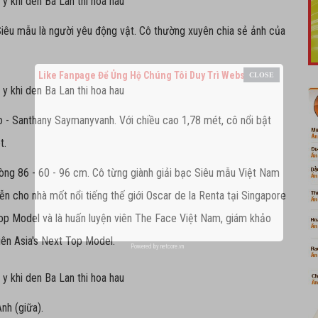
Siêu mẫu là người yêu động vật. Cô thường xuyên chia sẻ ảnh của
Like Fanpage Để Ủng Hộ Chúng Tôi Duy Trì Website
ào - Santhany Saymanyvanh. Với chiều cao 1,78 mét, cô nổi bật
t.
ng 86 - 60 - 96 cm. Cô từng giành giải bạc Siêu mẫu Việt Nam
ễn cho nhà mốt nổi tiếng thế giới Oscar de la Renta tại Singapore
op Model và là huấn luyện viên The Face Việt Nam, giám khảo
iên Asia's Next Top Model.
Powered by
netcore.vn
nh (giữa).