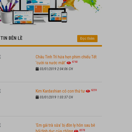
TIN BÊN LỀ
Đọc thêm
Châu Tinh Trì hứa hẹn phim chiếu Tết
6760
'cười ra nước mắt'
03/01/2019 2:04:06 CH
6259
Kim Kardashian có con thứ tư
03/01/2019 1:03:37 CH
'Em gái trà sữa' bị đồn ly hôn sau bê
6578
bối tình dục của chồng