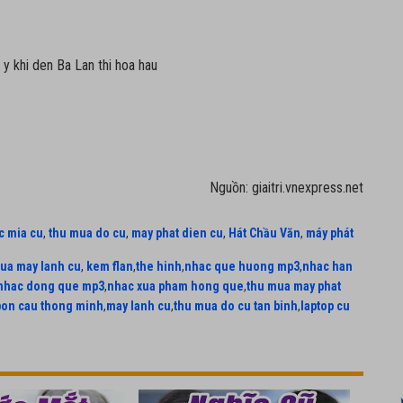
Nguồn: giaitri.vnexpress.net
c mia cu
,
thu mua do cu
,
may phat dien cu
,
Hát Chầu Văn
,
máy phát
ua may lanh cu
,
kem flan
,
the hinh
,
nhac que huong mp3
,
nhac han
nhac dong que mp3
,
nhac xua pham hong que
,
thu mua may phat
bon cau thong minh
,
may lanh cu
,
thu mua do cu tan binh
,
laptop cu