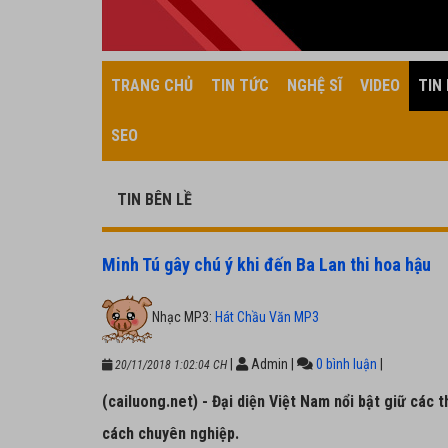
TRANG CHỦ
TIN TỨC
NGHỆ SĨ
VIDEO
TIN 
SEO
TIN BÊN LỀ
Minh Tú gây chú ý khi đến Ba Lan thi hoa hậu
Nhạc MP3:
Hát Chầu Văn MP3
|
Admin
|
0 bình luận
|
20/11/2018 1:02:04 CH
(cailuong.net) - Đại diện Việt Nam nổi bật giữ các 
cách chuyên nghiệp.