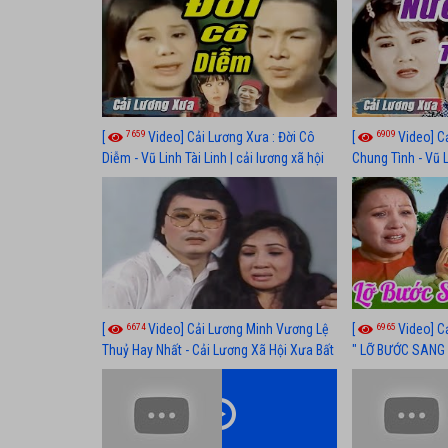
7659
6909
[
Video] Cải Lương Xưa : Đời Cô
[
Video] C
Diễm - Vũ Linh Tài Linh | cải lương xã hội
Chung Tình - Vũ 
hay nhất
lương xã hội hay
6674
6965
[
Video] Cải Lương Minh Vương Lệ
[
Video] C
Thuỷ Hay Nhất - Cải Lương Xã Hội Xưa Bất
" LỠ BƯỚC SANG 
Hủ
Thuỷ, Thanh Tuấ