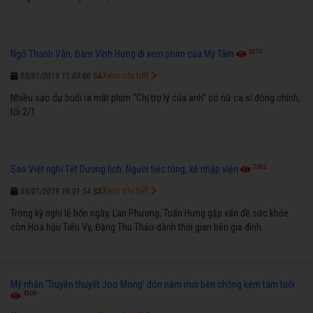
6270
Ngô Thanh Vân, Đàm Vĩnh Hưng đi xem phim của Mỹ Tâm
Xem chi tiết
03/01/2019 11:03:00 SA
Nhiều sao dự buổi ra mắt phim "Chị trợ lý của anh" có nữ ca sĩ đóng chính,
tối 2/1.
7682
Sao Việt nghỉ Tết Dương lịch: Người tiệc tùng, kẻ nhập viện
Xem chi tiết
03/01/2019 10:01:54 SA
Trong kỳ nghỉ lễ bốn ngày, Lan Phương, Tuấn Hưng gặp vấn đề sức khỏe
còn Hoa hậu Tiểu Vy, Đặng Thu Thảo dành thời gian bên gia đình.
Mỹ nhân 'Truyền thuyết Joo Mong' đón năm mới bên chồng kém tám tuổi
4508