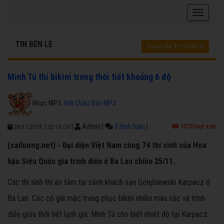
TIN BÊN LỀ
Trang chủ
Tin bên lề
Minh Tú thi bikini trong thời tiết khoảng 6 độ
Nhạc MP3:
Hát Chầu Văn MP3
|
Admin
|
0 bình luận
|
1079 lượt xem
26/11/2018 1:02:18 CH
(cailuong.net) - Đại diện Việt Nam cùng 74 thí sinh của Hoa
hậu Siêu Quốc gia trình diễn ở Ba Lan chiều 25/11.
Các thí sinh thi áo tắm tại sảnh khách sạn Gołębiewski Karpacz ở
Ba Lan. Các cô gái mặc trang phục bikini nhiều màu sắc và trình
diễn giữa thời tiết lạnh giá. Minh Tú cho biết nhiệt độ tại Karpacz -