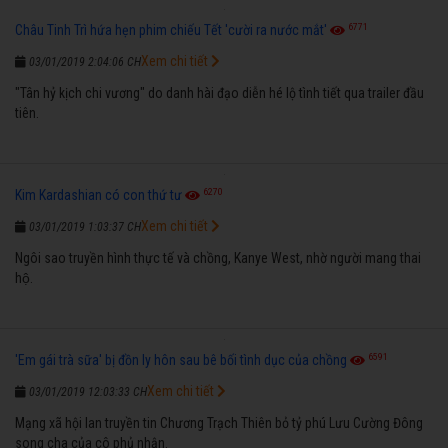
6771
Châu Tinh Trì hứa hẹn phim chiếu Tết 'cười ra nước mắt'
Xem chi tiết
03/01/2019 2:04:06 CH
"Tân hỷ kịch chi vương" do danh hài đạo diễn hé lộ tình tiết qua trailer đầu
tiên.
6270
Kim Kardashian có con thứ tư
Xem chi tiết
03/01/2019 1:03:37 CH
Ngôi sao truyền hình thực tế và chồng, Kanye West, nhờ người mang thai
hộ.
6591
'Em gái trà sữa' bị đồn ly hôn sau bê bối tình dục của chồng
Xem chi tiết
03/01/2019 12:03:33 CH
Mạng xã hội lan truyền tin Chương Trạch Thiên bỏ tỷ phú Lưu Cường Đông
song cha của cô phủ nhận.