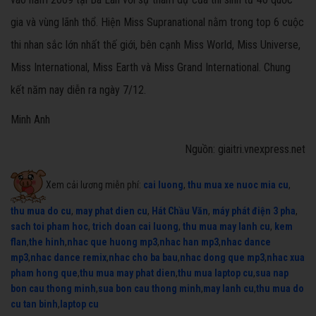
gia và vùng lãnh thổ. Hiện Miss Supranational nằm trong top 6 cuộc
thi nhan sắc lớn nhất thế giới, bên cạnh Miss World, Miss Universe,
Miss International, Miss Earth và Miss Grand International. Chung
kết năm nay diễn ra ngày 7/12.
Minh Anh
Nguồn: giaitri.vnexpress.net
Xem cải lương miễn phí:
cai luong
,
thu mua xe nuoc mia cu
,
thu mua do cu
,
may phat dien cu
,
Hát Chầu Văn
,
máy phát điện 3 pha
,
sach toi pham hoc
,
trich doan cai luong
,
thu mua may lanh cu
,
kem
flan
,
the hinh
,
nhac que huong mp3
,
nhac han mp3
,
nhac dance
mp3
,
nhac dance remix
,
nhac cho ba bau
,
nhac dong que mp3
,
nhac xua
pham hong que
,
thu mua may phat dien
,
thu mua laptop cu
,
sua nap
bon cau thong minh
,
sua bon cau thong minh
,
may lanh cu
,
thu mua do
cu tan binh
,
laptop cu