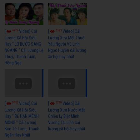
6976
6393
[
Video] Cải
[
Video] Cải
Lương Xã Hội Siêu
Lương Xưa Một Thuở
Hay " LỠ BƯỚC SANG
Yêu Người Vũ Linh
NGANG " Cải Lương Lệ
Ngọc Huyền cải lương
Thuỷ, Thanh Tuấn,
xã hội hay nhất
Hồng Nga
5462
5739
[
Video] Cải
[
Video] Cải
Lương Xã Hội Siêu
Lương Xưa Nước Mắt
Hay " BỂ HẬN MÊNH
Chiều Ly Biệt Minh
MÔNG " Cải Lương
Vương Tài Linh cải
Kim Tử Long, Thanh
lương xã hội hay nhất
Ngân Hay Nhất