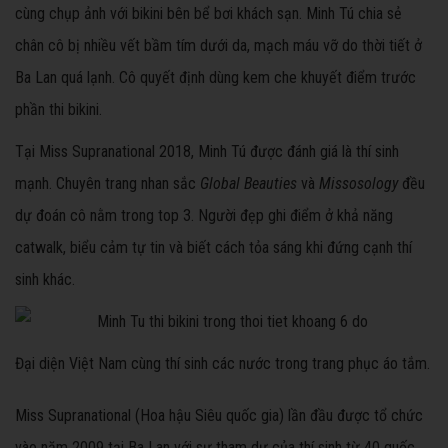
cùng chụp ảnh với bikini bên bể bơi khách sạn. Minh Tú chia sẻ
chân cô bị nhiều vết bầm tím dưới da, mạch máu vỡ do thời tiết ở
Ba Lan quá lạnh. Cô quyết định dùng kem che khuyết điểm trước
phần thi bikini.
Tại Miss Supranational 2018, Minh Tú được đánh giá là thí sinh
mạnh. Chuyên trang nhan sắc
Global Beauties
và
Missosology
đều
dự đoán cô nằm trong top 3. Người đẹp ghi điểm ở khả năng
catwalk, biểu cảm tự tin và biết cách tỏa sáng khi đứng cạnh thí
sinh khác.
Đại diện Việt Nam cùng thí sinh các nước trong trang phục áo tắm.
Miss Supranational (Hoa hậu Siêu quốc gia) lần đầu được tổ chức
vào năm 2009 tại Ba Lan với sự tham dự của thí sinh từ 40 quốc