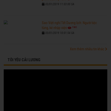
03/01/2019 11:03:00 SA
Sao Việt nghỉ Tết Dương lịch: Người tiệc
7682
tùng, kẻ nhập viện
03/01/2019 10:01:54 SA
Xem thêm nhiều tin khác
TÔI YÊU CẢI LƯƠNG