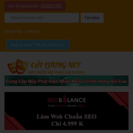
Liên hệ quảng cáo:
0932221090
Đăng nhập
|
Đăng ký
Chia sẻ video "Tôi yêu cải lương".