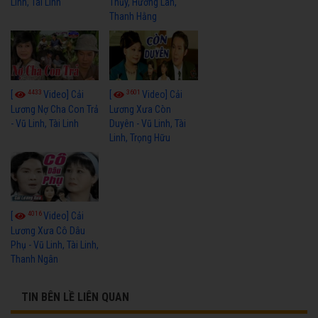
Linh, Tài Linh
Thủy, Hương Lan,
Thanh Hằng
4433
3601
[
Video] Cải
[
Video] Cải
Lương Nợ Cha Con Trả
Lương Xưa Còn
- Vũ Linh, Tài Linh
Duyên - Vũ Linh, Tài
Linh, Trọng Hữu
4016
[
Video] Cải
Lương Xưa Cô Dâu
Phụ - Vũ Linh, Tài Linh,
Thanh Ngân
TIN BÊN LỀ LIÊN QUAN