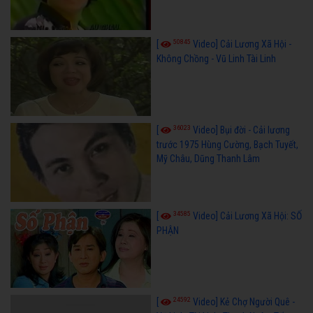
50845
[
Video] Cải Lương Xã Hội -
Không Chồng - Vũ Linh Tài Linh
36023
[
Video] Bụi đời - Cải lương
trước 1975 Hùng Cường, Bạch Tuyết,
Mỹ Châu, Dũng Thanh Lâm
34585
[
Video] Cải Lương Xã Hội: SỐ
PHẬN
24592
[
Video] Kẻ Chợ Người Quê -