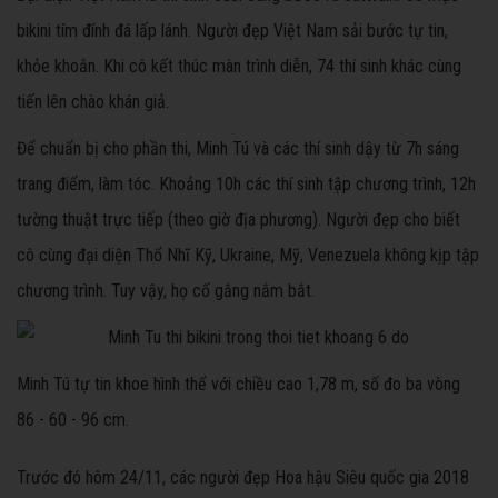
bikini tím đính đá lấp lánh. Người đẹp Việt Nam sải bước tự tin,
khỏe khoắn. Khi cô kết thúc màn trình diễn, 74 thí sinh khác cùng
tiến lên chào khán giả.
Để chuẩn bị cho phần thi, Minh Tú và các thí sinh dậy từ 7h sáng
trang điểm, làm tóc. Khoảng 10h các thí sinh tập chương trình, 12h
tường thuật trực tiếp (theo giờ địa phương). Người đẹp cho biết
cô cùng đại diện Thổ Nhĩ Kỹ, Ukraine, Mỹ, Venezuela không kịp tập
chương trình. Tuy vậy, họ cố gắng nắm bắt.
Minh Tú tự tin khoe hình thể với chiều cao 1,78 m, số đo ba vòng
86 - 60 - 96 cm.
Trước đó hôm 24/11, các người đẹp Hoa hậu Siêu quốc gia 2018