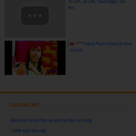
Vũ Linh, Tài Linh, Thanh Ngân, Tấn
Beo
23610
[
Video] Phạm Công Cúc Hoa
- Vũ Linh
CAILUONG.NET
Đây là nơi dừng chân của giới mộ điệu cải lương
Chính sách bảo mật