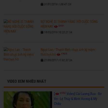
31/01/2016 1:08:47 CH
NỮ NGHỆ SĨ THANH HẰNG VỚI CUỘC SỐNG
32581
HIỆN NAY
18/05/2016 10:22:21 SA
Ngọc Lan - Thanh Bình chụp ảnh kỷ niệm
17826
thời hẹn hò
21/09/2017 11:02:37 SA
VIDEO XEM NHIỀU NHẤT
67092
[
Video] Cải Lương Xưa - Bơ
Vơ - Lệ Thủy & Minh Vương & Mỹ
Châu