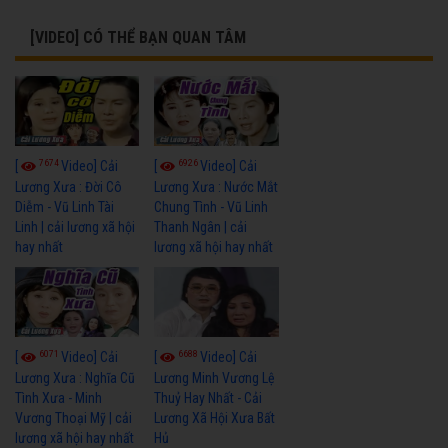
[VIDEO] CÓ THỂ BẠN QUAN TÂM
7674
6926
[
Video] Cải
[
Video] Cải
Lương Xưa : Đời Cô
Lương Xưa : Nước Mắt
Diễm - Vũ Linh Tài
Chung Tình - Vũ Linh
Linh | cải lương xã hội
Thanh Ngân | cải
hay nhất
lương xã hội hay nhất
6071
6688
[
Video] Cải
[
Video] Cải
Lương Xưa : Nghĩa Cũ
Lương Minh Vương Lệ
Tình Xưa - Minh
Thuỷ Hay Nhất - Cải
Vương Thoại Mỹ | cải
Lương Xã Hội Xưa Bất
lương xã hội hay nhất
Hủ