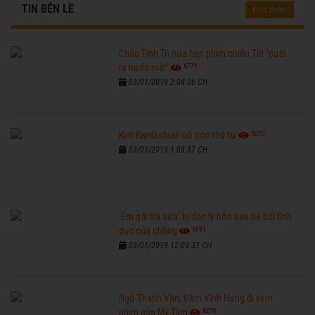
TIN BÊN LỀ
Đọc thêm
Châu Tinh Trì hứa hẹn phim chiếu Tết 'cười
6771
ra nước mắt'
03/01/2019 2:04:06 CH
6270
Kim Kardashian có con thứ tư
03/01/2019 1:03:37 CH
'Em gái trà sữa' bị đồn ly hôn sau bê bối tình
6591
dục của chồng
03/01/2019 12:03:33 CH
Ngô Thanh Vân, Đàm Vĩnh Hưng đi xem
6270
phim của Mỹ Tâm