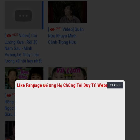
6041
[
Video] Quán
6327
[
Video] Cải
Nửa Khuya-Minh
Cảnh-Trọng Hữu
Lương Xưa : Rồi 30
Năm Sau - Minh
Vương Lệ Thủy | cải
lương xã hội hay nhất
Like Fanpage Để Ủng Hộ Chúng Tôi Duy Trì Website
9059
7352
[
Video] Bông
[
Video] Khi
Hồng Cài Áo - Vũ Linh,
Hoa Trà Nở - Vũ Linh,
Ngọc Huyền, Ngọc
Tài Linh
Giàu, Diệp Lang