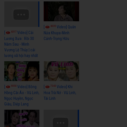
6035
[
Video] Quán
6317
[
Video] Cải
Nửa Khuya-Minh
Cảnh-Trọng Hữu
Lương Xưa : Rồi 30
Năm Sau - Minh
Vương Lệ Thủy | cải
lương xã hội hay nhất
9050
7343
[
Video] Bông
[
Video] Khi
Hồng Cài Áo - Vũ Linh,
Hoa Trà Nở - Vũ Linh,
Ngọc Huyền, Ngọc
Tài Linh
Giàu, Diệp Lang