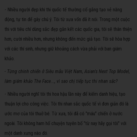
- Nhiều người đẹp khi thi quốc tế thường cố gắng tạo vẻ năng
động, tự tin để gây chú ý. Tôi từ xưa vốn đã ít nói. Trong một cuộc
thi với tiêu chí dùng sắc đẹp gắn kết các quốc gia, tôi sẽ thân thiện
hơn, cười nhiều hơn, nhưng không đến mức giả tạo. Tôi sẽ hòa hợp
với các thí sinh, nhưng giữ khoảng cách vừa phải với ban giám
khảo.
- Từng chinh chiến ở Siêu mẫu Việt Nam, Asian's Next Top Model,
làm giám khảo The Face..., vì sao chị tiếp tục thi nhan sắc?
- Nhiều người nghĩ tôi thi hoa hậu lần này để kiếm danh hiệu, tạo
thuận lợi cho công việc. Tôi thi nhan sắc quốc tế vì đơn giản đó là
ước mơ của tôi thuở bé. Từ xưa, tôi đã có "máu" chiến ở nước
ngoài. Tôi không ham hố chuyện tuyên bố "từ nay hãy gọi tôi" với
một danh xưng nào đó.