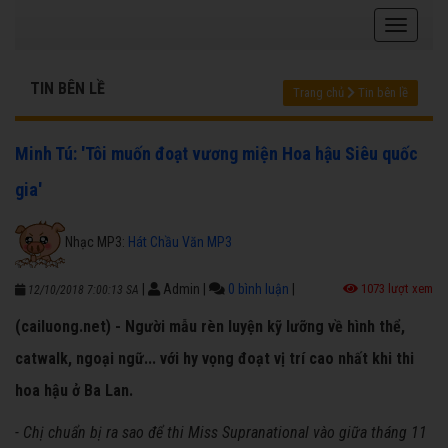
TIN BÊN LỀ
Trang chủ
Tin bên lề
Minh Tú: 'Tôi muốn đoạt vương miện Hoa hậu Siêu quốc
gia'
Nhạc MP3:
Hát Chầu Văn MP3
|
Admin
|
0 bình luận
|
1073 lượt xem
12/10/2018 7:00:13 SA
(cailuong.net) - Người mẫu rèn luyện kỹ lưỡng về hình thể,
catwalk, ngoại ngữ... với hy vọng đoạt vị trí cao nhất khi thi
hoa hậu ở Ba Lan.
- Chị chuẩn bị ra sao để thi Miss Supranational vào giữa tháng 11