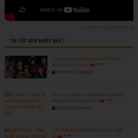
Xem thêm nhiều video khác
TIN TỨC XEM NHIỀU NHẤT
260 tuồng cải lương xưa trước 1975 hay
96191
nhất từ trước đến nay
17/07/2017 11:33:48 CH
Mr. Đàm, Hồ Ngọc Hà quyết add facebook
76298
nhau vì tin đồn đã nghỉ chơi
31/07/2017 5:03:06 CH
CON TRAI NS CHINH NHẪN VỀ CHỊU TANG
42968
BỐ