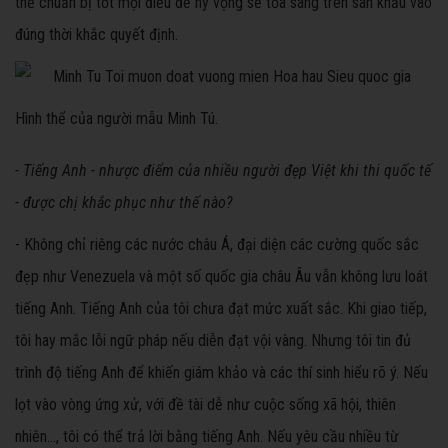
thể chuẩn bị tốt mọi điều để hy vọng sẽ tỏa sáng trên sân khấu vào
đúng thời khắc quyết định.
Hình thể của người mẫu Minh Tú.
- Tiếng Anh - nhược điểm của nhiều người đẹp Việt khi thi quốc tế
- được chị khắc phục như thế nào?
- Không chỉ riêng các nước châu Á, đại diện các cường quốc sắc
đẹp như Venezuela và một số quốc gia châu Âu vẫn không lưu loát
tiếng Anh. Tiếng Anh của tôi chưa đạt mức xuất sắc. Khi giao tiếp,
tôi hay mắc lỗi ngữ pháp nếu diễn đạt vội vàng. Nhưng tôi tin đủ
trình độ tiếng Anh để khiến giám khảo và các thí sinh hiểu rõ ý. Nếu
lọt vào vòng ứng xử, với đề tài dễ như cuộc sống xã hội, thiên
nhiên..., tôi có thể trả lời bằng tiếng Anh. Nếu yêu cầu nhiều từ