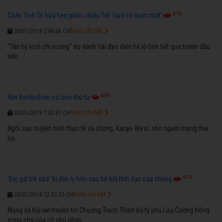
6760
Châu Tinh Trì hứa hẹn phim chiếu Tết 'cười ra nước mắt'
Xem chi tiết
03/01/2019 2:04:06 CH
"Tân hỷ kịch chi vương" do danh hài đạo diễn hé lộ tình tiết qua trailer đầu
tiên.
6259
Kim Kardashian có con thứ tư
Xem chi tiết
03/01/2019 1:03:37 CH
Ngôi sao truyền hình thực tế và chồng, Kanye West, nhờ người mang thai
hộ.
6578
'Em gái trà sữa' bị đồn ly hôn sau bê bối tình dục của chồng
Xem chi tiết
03/01/2019 12:03:33 CH
Mạng xã hội lan truyền tin Chương Trạch Thiên bỏ tỷ phú Lưu Cường Đông
song cha của cô phủ nhận.