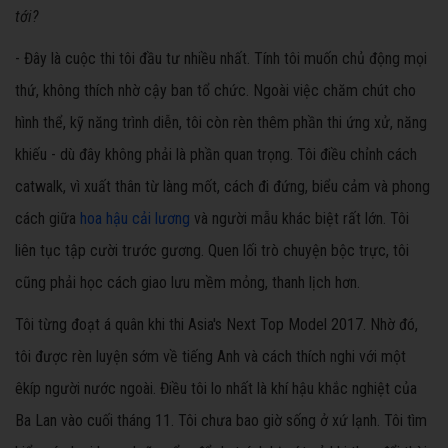
tới?
- Đây là cuộc thi tôi đầu tư nhiều nhất. Tính tôi muốn chủ động mọi
thứ, không thích nhờ cậy ban tổ chức. Ngoài việc chăm chút cho
hình thể, kỹ năng trình diễn, tôi còn rèn thêm phần thi ứng xử, năng
khiếu - dù đây không phải là phần quan trọng. Tôi điều chỉnh cách
catwalk, vì xuất thân từ làng mốt, cách đi đứng, biểu cảm và phong
cách giữa
hoa hậu cải lương
và người mẫu khác biệt rất lớn. Tôi
liên tục tập cười trước gương. Quen lối trò chuyện bộc trực, tôi
cũng phải học cách giao lưu mềm mỏng, thanh lịch hơn.
Tôi từng đoạt á quân khi thi Asia's Next Top Model 2017. Nhờ đó,
tôi được rèn luyện sớm về tiếng Anh và cách thích nghi với một
êkíp người nước ngoài. Điều tôi lo nhất là khí hậu khắc nghiệt của
Ba Lan vào cuối tháng 11. Tôi chưa bao giờ sống ở xứ lạnh. Tôi tìm