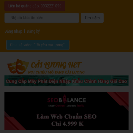
Liên hệ quảng cáo:
0932221090
Đăng nhập
|
Đăng ký
Chia sẻ video "Tôi yêu cải lương".