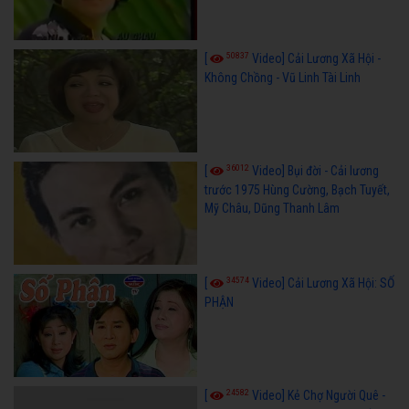
50837
[
Video] Cải Lương Xã Hội -
Không Chồng - Vũ Linh Tài Linh
36012
[
Video] Bụi đời - Cải lương
trước 1975 Hùng Cường, Bạch Tuyết,
Mỹ Châu, Dũng Thanh Lâm
34574
[
Video] Cải Lương Xã Hội: SỐ
PHẬN
24582
[
Video] Kẻ Chợ Người Quê -