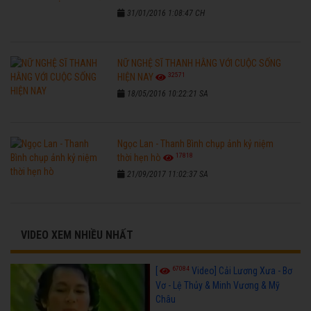
31/01/2016 1:08:47 CH
NỮ NGHỆ SĨ THANH HẰNG VỚI CUỘC SỐNG
32571
HIỆN NAY
18/05/2016 10:22:21 SA
Ngọc Lan - Thanh Bình chụp ảnh kỷ niệm
17818
thời hẹn hò
21/09/2017 11:02:37 SA
VIDEO XEM NHIỀU NHẤT
67084
[
Video] Cải Lương Xưa - Bơ
Vơ - Lệ Thủy & Minh Vương & Mỹ
Châu