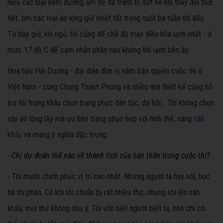
hiểu các loại kem dưỡng ẩm để da tránh bị nứt nẻ khi thay đổi thời
tiết, tìm các loại áo lông giữ nhiệt tốt trong suốt ba tuần thi đấu.
Từ bây giờ, khi ngủ, tôi cũng để chế độ máy điều hòa lạnh nhất - ở
mức 17 độ C để cảm nhận phần nào không khí lạnh bên ấy.
Hoa hậu Hải Dương - đại diện đơn vị nắm bản quyền cuộc thi ở
Việt Nam - cùng Chung Thanh Phong và nhiều nhà thiết kế cũng hỗ
trợ tôi trong khâu chọn trang phục dân tộc, dạ hội... Tôi không chọn
váy áo lộng lẫy mà ưu tiên trang phục hợp với hình thể, sáng
sân
khấu
và mang ý nghĩa đặc trưng.
- Chị dự đoán thế nào về thành tích của bản thân trong cuộc thi?
- Tôi muốn chinh phục vị trí cao nhất. Nhưng người ta hay nói, học
tài thi phận. Có khi tôi chuẩn bị rất nhiều thứ, nhưng khi lên sân
khấu, mọi thứ không như ý. Tôi vốn biết người biết ta, nên chỉ có