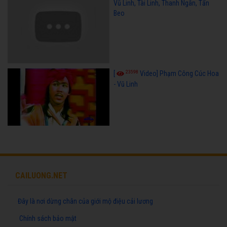
Vũ Linh, Tài Linh, Thanh Ngân, Tấn
Beo
23598
[
Video] Phạm Công Cúc Hoa
- Vũ Linh
CAILUONG.NET
Đây là nơi dừng chân của giới mộ điệu cải lương
Chính sách bảo mật