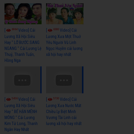
6964
6380
[
Video] Cải
[
Video] Cải
Lương Xã Hội Siêu
Lương Xưa Một Thuở
Hay " LỠ BƯỚC SANG
Yêu Người Vũ Linh
NGANG " Cải Lương Lệ
Ngọc Huyền cải lương
Thuỷ, Thanh Tuấn,
xã hội hay nhất
Hồng Nga
5456
5730
[
Video] Cải
[
Video] Cải
Lương Xã Hội Siêu
Lương Xưa Nước Mắt
Hay " BỂ HẬN MÊNH
Chiều Ly Biệt Minh
MÔNG " Cải Lương
Vương Tài Linh cải
Kim Tử Long, Thanh
lương xã hội hay nhất
Ngân Hay Nhất