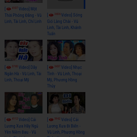
4107
[
Video] Một
3656
[
Video] Sóng
Thời Phóng Đãng - Vũ
Linh, Tài Linh, Chí Linh
Gió Làng Chài - Vũ
Linh, Tài Linh, Khánh
Tuấn
3765
3437
[
Video] Dãy
[
Video] Nhạc
Ngân Hà - Vũ Linh, Tài
Tình - Vũ Linh, Thoại
Linh, Thoại Mỹ
Mỹ, Phương Hồng
Thủy
4112
3962
[
Video] Cải
[
Video] Cải
Lương Xưa Hãy Ngủ
Lương Xưa Đi Biển -
Yên Niềm Đau - Vũ
Vũ Linh, Phương Hồng