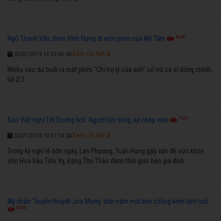
6260
Ngô Thanh Vân, Đàm Vĩnh Hưng đi xem phim của Mỹ Tâm
Xem chi tiết
03/01/2019 11:03:00 SA
Nhiều sao dự buổi ra mắt phim "Chị trợ lý của anh" có nữ ca sĩ đóng chính,
tối 2/1.
7673
Sao Việt nghỉ Tết Dương lịch: Người tiệc tùng, kẻ nhập viện
Xem chi tiết
03/01/2019 10:01:54 SA
Trong kỳ nghỉ lễ bốn ngày, Lan Phương, Tuấn Hưng gặp vấn đề sức khỏe
còn Hoa hậu Tiểu Vy, Đặng Thu Thảo dành thời gian bên gia đình.
Mỹ nhân 'Truyền thuyết Joo Mong' đón năm mới bên chồng kém tám tuổi
4500