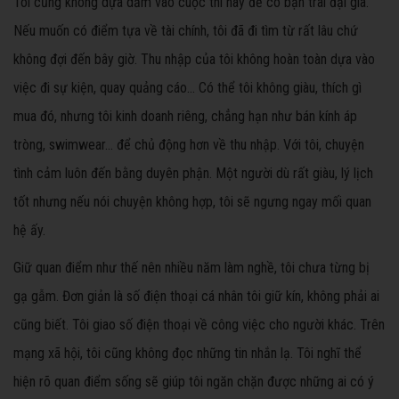
Tôi cũng không dựa dẫm vào cuộc thi này để có bạn trai đại gia.
Nếu muốn có điểm tựa về tài chính, tôi đã đi tìm từ rất lâu chứ
không đợi đến bây giờ. Thu nhập của tôi không hoàn toàn dựa vào
việc đi sự kiện, quay quảng cáo... Có thể tôi không giàu, thích gì
mua đó, nhưng tôi kinh doanh riêng, chẳng hạn như bán kính áp
tròng, swimwear... để chủ động hơn về thu nhập. Với tôi, chuyện
tình cảm luôn đến bằng duyên phận. Một người dù rất giàu, lý lịch
tốt nhưng nếu nói chuyện không hợp, tôi sẽ ngưng ngay mối quan
hệ ấy.
Giữ quan điểm như thế nên nhiều năm làm nghề, tôi chưa từng bị
gạ gẫm. Đơn giản là số điện thoại cá nhân tôi giữ kín, không phải ai
cũng biết. Tôi giao số điện thoại về công việc cho người khác. Trên
mạng xã hội, tôi cũng không đọc những tin nhắn lạ. Tôi nghĩ thể
hiện rõ quan điểm sống sẽ giúp tôi ngăn chặn được những ai có ý