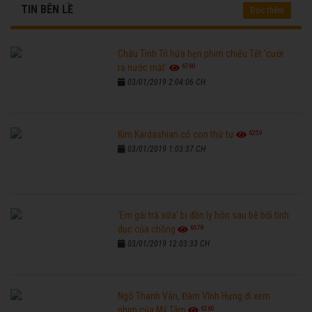
TIN BÊN LỀ
Đọc thêm
Châu Tinh Trì hứa hẹn phim chiếu Tết 'cười
6760
ra nước mắt'
03/01/2019 2:04:06 CH
6259
Kim Kardashian có con thứ tư
03/01/2019 1:03:37 CH
'Em gái trà sữa' bị đồn ly hôn sau bê bối tình
6578
dục của chồng
03/01/2019 12:03:33 CH
Ngô Thanh Vân, Đàm Vĩnh Hưng đi xem
6260
phim của Mỹ Tâm