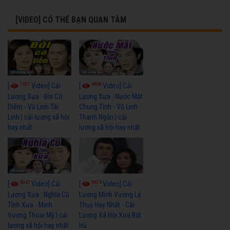
[VIDEO] CÓ THỂ BẠN QUAN TÂM
7657
6908
[
Video] Cải
[
Video] Cải
Lương Xưa : Đời Cô
Lương Xưa : Nước Mắt
Diễm - Vũ Linh Tài
Chung Tình - Vũ Linh
Linh | cải lương xã hội
Thanh Ngân | cải
hay nhất
lương xã hội hay nhất
6047
6674
[
Video] Cải
[
Video] Cải
Lương Xưa : Nghĩa Cũ
Lương Minh Vương Lệ
Tình Xưa - Minh
Thuỷ Hay Nhất - Cải
Vương Thoại Mỹ | cải
Lương Xã Hội Xưa Bất
lương xã hội hay nhất
Hủ