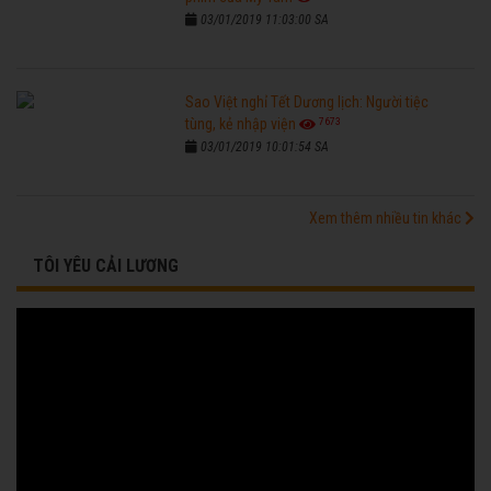
03/01/2019 11:03:00 SA
Sao Việt nghỉ Tết Dương lịch: Người tiệc
7673
tùng, kẻ nhập viện
03/01/2019 10:01:54 SA
Xem thêm nhiều tin khác
TÔI YÊU CẢI LƯƠNG