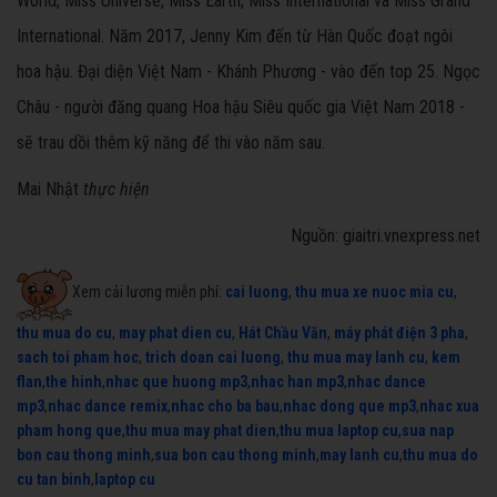
World, Miss Universe, Miss Earth, Miss International và Miss Grand
International. Năm 2017, Jenny Kim đến từ Hàn Quốc đoạt ngôi
hoa hậu. Đại diện Việt Nam - Khánh Phương - vào đến top 25. Ngọc
Châu - người đăng quang Hoa hậu Siêu quốc gia Việt Nam 2018 -
sẽ trau dồi thêm kỹ năng để thi vào năm sau.
Mai Nhật
thực hiện
Nguồn: giaitri.vnexpress.net
Xem cải lương miễn phí:
cai luong
,
thu mua xe nuoc mia cu
,
thu mua do cu
,
may phat dien cu
,
Hát Chầu Văn
,
máy phát điện 3 pha
,
sach toi pham hoc
,
trich doan cai luong
,
thu mua may lanh cu
,
kem
flan
,
the hinh
,
nhac que huong mp3
,
nhac han mp3
,
nhac dance
mp3
,
nhac dance remix
,
nhac cho ba bau
,
nhac dong que mp3
,
nhac xua
pham hong que
,
thu mua may phat dien
,
thu mua laptop cu
,
sua nap
bon cau thong minh
,
sua bon cau thong minh
,
may lanh cu
,
thu mua do
cu tan binh
,
laptop cu