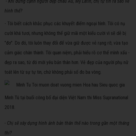
- Khi đứng cạnh người đẹp châu Âu, Mỹ Latin, chị tự tin ra sao về
hình thể?
- Tôi biết cách khắc phục các khuyết điểm ngoại hình. Tôi có nụ
cười khá tươi, nhưng không thể giữ mãi một kiểu cười vì sẽ dễ bị
"đơ". Do đó, tôi luôn thay đổi để vừa giữ được vẻ rạng rỡ, vừa tạo
cảm giác chân thành. Tôi quan niệm, phải hiểu rõ cơ thể mình xấu -
đẹp ra sao, từ đó mới yêu bản thân hơn. Vẻ đẹp của người phụ nữ
toát lên từ sự tự tin, chứ không phải số đo ba vòng.
Minh Tú tại buổi công bố đại diện Việt Nam thi Miss Supranational
2018.
- Chị sẽ xây dựng hình ảnh bản thân thế nào trong gần một tháng
thi?