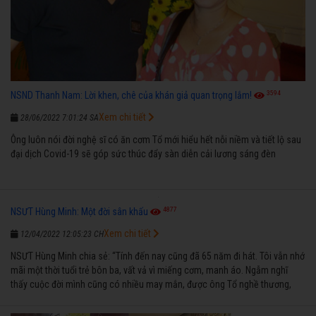
3594
NSND Thanh Nam: Lời khen, chê của khán giả quan trọng lắm!
Xem chi tiết
28/06/2022 7:01:24 SA
Ông luôn nói đời nghệ sĩ có ăn cơm Tổ mới hiểu hết nỗi niềm và tiết lộ sau
đại dịch Covid-19 sẽ góp sức thúc đẩy sàn diễn cải lương sáng đèn
4877
NSƯT Hùng Minh: Một đời sân khấu
Xem chi tiết
12/04/2022 12:05:23 CH
NSƯT Hùng Minh chia sẻ: “Tính đến nay cũng đã 65 năm đi hát. Tôi vẫn nhớ
mãi một thời tuổi trẻ bôn ba, vất vả vì miếng cơm, manh áo. Ngẫm nghĩ
thấy cuộc đời mình cũng có nhiều may mắn, được ông Tổ nghề thương,
nên từ một cậu bé nghèo chẳng biết hát xướng là gì, trong dòng đời xuôi
ngược nhận được những cơ may để từng bước thành danh với nghiệp ca