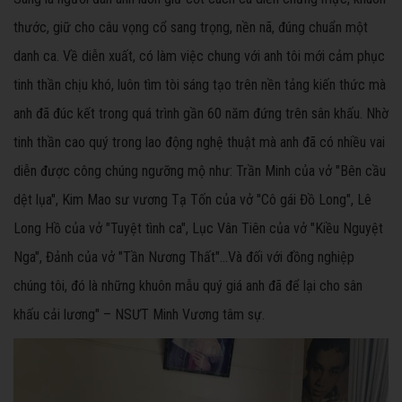
thước, giữ cho câu vọng cổ sang trọng, nền nã, đúng chuẩn một
danh ca. Về diễn xuất, có làm việc chung với anh tôi mới cảm phục
tinh thần chịu khó, luôn tìm tòi sáng tạo trên nền tảng kiến thức mà
anh đã đúc kết trong quá trình gần 60 năm đứng trên sân khấu. Nhờ
tinh thần cao quý trong lao động nghệ thuật mà anh đã có nhiều vai
diễn được công chúng ngưỡng mộ như: Trần Minh của vở "Bên cầu
dệt lụa", Kim Mao sư vương Tạ Tốn của vở "Cô gái Đồ Long", Lê
Long Hồ của vở "Tuyệt tình ca", Lục Vân Tiên của vở "Kiều Nguyệt
Nga", Đảnh của vở "Tần Nương Thất"…Và đối với đồng nghiệp
chúng tôi, đó là những khuôn mẫu quý giá anh đã để lại cho sân
khấu cải lương" – NSƯT Minh Vương tâm sự.