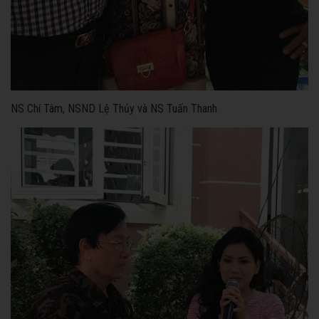
NS Chí Tâm, NSND Lệ Thủy và NS Tuấn Thanh