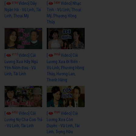
3766
3438
[
Video] Dãy
[
Video] Nhạc
Ngân Hà - Vũ Linh, Tài
Tình - Vũ Linh, Thoại
Linh, Thoại Mỹ
Mỹ, Phương Hồng
Thủy
4113
3964
[
Video] Cải
[
Video] Cải
Lương Xưa Hãy Ngủ
Lương Xưa Đi Biển -
Yên Niềm Đau - Vũ
Vũ Linh, Phương Hồng
Linh, Tài Linh
Thủy, Hương Lan,
Thanh Hằng
4432
3599
[
Video] Cải
[
Video] Cải
Lương Nợ Cha Con Trả
Lương Xưa Còn
- Vũ Linh, Tài Linh
Duyên - Vũ Linh, Tài
Linh, Trọng Hữu