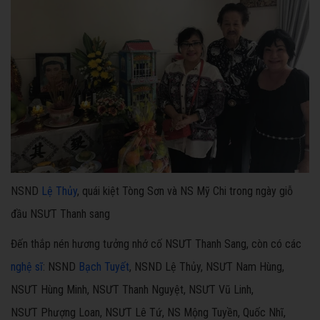
NSND
Lệ Thủy
, quái kiệt Tòng Sơn và NS Mỹ Chi trong ngày giỗ
đầu NSƯT Thanh sang
Đến thắp nén hương tưởng nhớ cố NSƯT Thanh Sang, còn có các
nghệ sĩ
: NSND
Bạch Tuyết
, NSND Lệ Thủy, NSƯT Nam Hùng,
NSƯT Hùng Minh, NSƯT Thanh Nguyệt, NSƯT Vũ Linh,
NSƯT Phượng Loan, NSƯT Lê Tứ, NS Mộng Tuyền, Quốc Nhĩ,