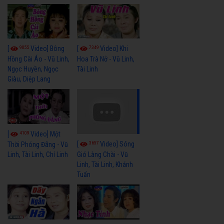
9055
7349
[
Video] Bông
[
Video] Khi
Hồng Cài Áo - Vũ Linh,
Hoa Trà Nở - Vũ Linh,
Ngọc Huyền, Ngọc
Tài Linh
Giàu, Diệp Lang
4109
[
Video] Một
3657
[
Video] Sóng
Thời Phóng Đãng - Vũ
Linh, Tài Linh, Chí Linh
Gió Làng Chài - Vũ
Linh, Tài Linh, Khánh
Tuấn