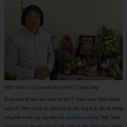
NSƯT
Minh Vương
bên bàn thờ cố NSƯT Thanh Sang
Ôn lại nhiều kỷ niệm khó quên với NSƯT Thanh Sang, "Khôi nguyên
vọng cổ" Minh Vương xúc động bày tỏ tấm lòng tri ân đối với những
cống hiến to lớn của ông dành cho
sân khấu
cải lương
. "Anh Thanh
Sang là người đàn anh luôn giữ cốt cách ca diễn chừng mực, khuôn