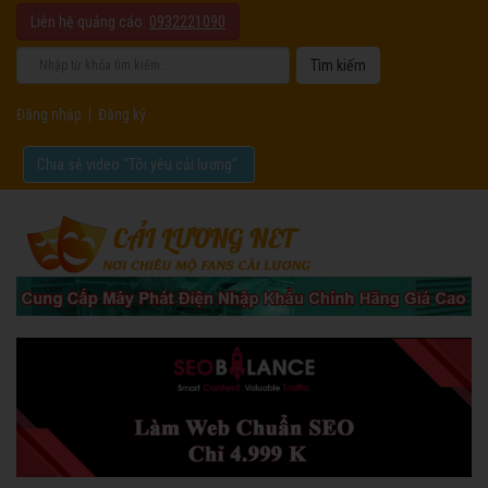
Liên hệ quảng cáo:
0932221090
Đăng nhập
|
Đăng ký
Chia sẻ video "Tôi yêu cải lương".