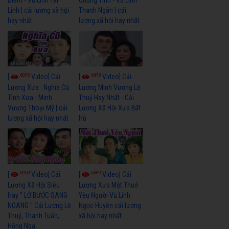
Linh | cải lương xã hội
Thanh Ngân | cải
hay nhất
lương xã hội hay nhất
6055
6679
[
Video] Cải
[
Video] Cải
Lương Xưa : Nghĩa Cũ
Lương Minh Vương Lệ
Tình Xưa - Minh
Thuỷ Hay Nhất - Cải
Vương Thoại Mỹ | cải
Lương Xã Hội Xưa Bất
lương xã hội hay nhất
Hủ
6969
6389
[
Video] Cải
[
Video] Cải
Lương Xã Hội Siêu
Lương Xưa Một Thuở
Hay " LỠ BƯỚC SANG
Yêu Người Vũ Linh
NGANG " Cải Lương Lệ
Ngọc Huyền cải lương
Thuỷ, Thanh Tuấn,
xã hội hay nhất
Hồng Nga