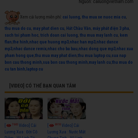
Nguồn: cailuongvietnam.com
Xem cải lương miễn phí:
cai luong
,
thu mua xe nuoc mia cu
,
thu mua do cu
,
may phat dien cu
,
Hát Chầu Văn
,
máy phát điện 3 pha
,
sach toi pham hoc
,
trich doan cai luong
,
thu mua may lanh cu
,
kem
flan
,
the hinh
,
nhac que huong mp3
,
nhac han mp3
,
nhac dance
mp3
,
nhac dance remix
,
nhac cho ba bau
,
nhac dong que mp3
,
nhac xua
pham hong que
,
thu mua may phat dien
,
thu mua laptop cu
,
sua nap
bon cau thong minh
,
sua bon cau thong minh
,
may lanh cu
,
thu mua do
cu tan binh
,
laptop cu
[VIDEO] CÓ THỂ BẠN QUAN TÂM
7665
6918
[
Video] Cải
[
Video] Cải
Lương Xưa : Đời Cô
Lương Xưa : Nước Mắt
Diễm - Vũ Linh Tài
Chung Tình - Vũ Linh