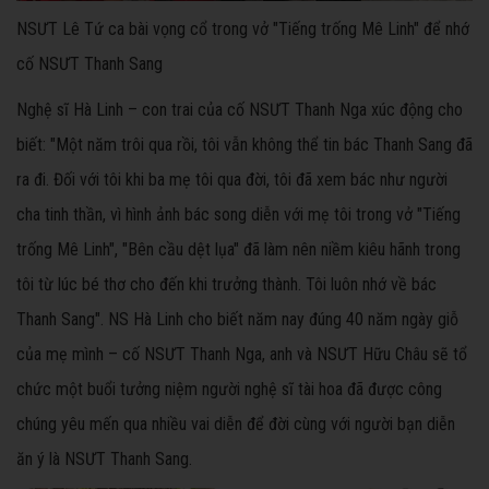
NSƯT Lê Tứ ca bài vọng cổ trong vở "Tiếng trống Mê Linh" để nhớ
cố NSƯT Thanh Sang
Nghệ sĩ Hà Linh – con trai của cố NSƯT Thanh Nga xúc động cho
biết: "Một năm trôi qua rồi, tôi vẫn không thể tin bác Thanh Sang đã
ra đi. Đối với tôi khi ba mẹ tôi qua đời, tôi đã xem bác như người
cha tinh thần, vì hình ảnh bác song diễn với mẹ tôi trong vở "Tiếng
trống Mê Linh", "Bên cầu dệt lụa" đã làm nên niềm kiêu hãnh trong
tôi từ lúc bé thơ cho đến khi trưởng thành. Tôi luôn nhớ về bác
Thanh Sang". NS Hà Linh cho biết năm nay đúng 40 năm ngày giỗ
của mẹ mình – cố NSƯT Thanh Nga, anh và NSƯT Hữu Châu sẽ tổ
chức một buổi tưởng niệm người nghệ sĩ tài hoa đã được công
chúng yêu mến qua nhiều vai diễn để đời cùng với người bạn diễn
ăn ý là NSƯT Thanh Sang.