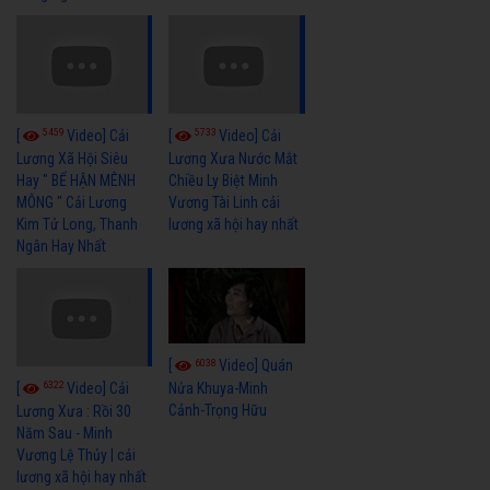
5459
5733
[
Video] Cải
[
Video] Cải
Lương Xã Hội Siêu
Lương Xưa Nước Mắt
Hay " BỂ HẬN MÊNH
Chiều Ly Biệt Minh
MÔNG " Cải Lương
Vương Tài Linh cải
Kim Tử Long, Thanh
lương xã hội hay nhất
Ngân Hay Nhất
6038
[
Video] Quán
6322
[
Video] Cải
Nửa Khuya-Minh
Cảnh-Trọng Hữu
Lương Xưa : Rồi 30
Năm Sau - Minh
Vương Lệ Thủy | cải
lương xã hội hay nhất