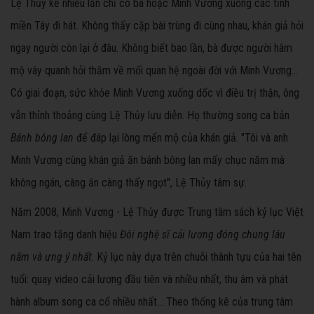
Lệ Thủy kể nhiều lần chỉ có bà hoặc Minh Vương xuống các tỉnh
miền Tây đi hát. Không thấy cặp bài trùng đi cùng nhau, khán giả hỏi
ngay người còn lại ở đâu. Không biết bao lần, bà được người hâm
mộ vây quanh hỏi thăm về mối quan hệ ngoài đời với Minh Vương...
Có giai đoạn, sức khỏe Minh Vương xuống dốc vì điều trị thận, ông
vẫn thỉnh thoảng cùng Lệ Thủy lưu diễn. Họ thường song ca bản
Bánh bông lan
để đáp lại lòng mến mộ của khán giả. "Tôi và anh
Minh Vương cùng khán giả ăn bánh bông lan mấy chục năm mà
không ngán, càng ăn càng thấy ngọt", Lệ Thủy tâm sự.
Năm 2008, Minh Vương - Lệ Thủy được Trung tâm sách kỷ lục Việt
Nam trao tặng danh hiệu
Đôi nghệ sĩ cải lương đóng chung lâu
năm và ưng ý nhất
. Kỷ lục này dựa trên chuỗi thành tựu của hai tên
tuổi: quay video cải lương đầu tiên và nhiều nhất, thu âm và phát
hành album song ca cổ nhiều nhất... Theo thống kê của trung tâm