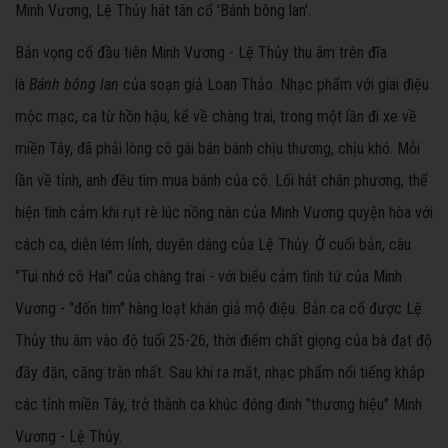
Minh Vương, Lệ Thủy hát tân cổ 'Bánh bông lan'.
Bản vọng cổ đầu tiên Minh Vương - Lệ Thủy thu âm trên đĩa
là
Bánh bông lan
của soạn giả Loan Thảo. Nhạc phẩm với giai điệu
mộc mạc, ca từ hồn hậu, kể về chàng trai, trong một lần đi xe về
miền Tây, đã phải lòng cô gái bán bánh chịu thương, chịu khó. Mỗi
lần về tỉnh, anh đều tìm mua bánh của cô. Lối hát chân phương, thể
hiện tình cảm khi rụt rè lúc nồng nàn của Minh Vương quyện hòa với
cách ca, diễn lém lỉnh, duyên dáng của Lệ Thủy. Ở cuối bản, câu
"Tui nhớ cô Hai" của chàng trai - với biểu cảm tình tứ của Minh
Vương - "đốn tim" hàng loạt khán giả mộ điệu. Bản ca cổ được Lệ
Thủy thu âm vào độ tuổi 25-26, thời điểm chất giọng của bà đạt độ
đầy đặn, căng tràn nhất. Sau khi ra mắt, nhạc phẩm nổi tiếng khắp
các tỉnh miền Tây, trở thành ca khúc đóng đinh "thương hiệu" Minh
Vương - Lệ Thủy.