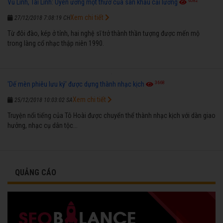
6582
Vũ Linh, Tài Linh: Uyên ương một thưở của sân khấu cải lương
Xem chi tiết
27/12/2018 7:08:19 CH
Từ đôi đào, kép ở tỉnh, hai nghệ sĩ trở thành thần tượng được mến mộ
trong làng cổ nhạc thập niên 1990.
3668
'Dế mèn phiêu lưu ký' được dựng thành nhạc kịch
Xem chi tiết
25/12/2018 10:03:02 SA
Truyện nổi tiếng của Tô Hoài được chuyển thể thành nhạc kịch với dàn giao
hưởng, nhạc cụ dân tộc...
QUẢNG CÁO