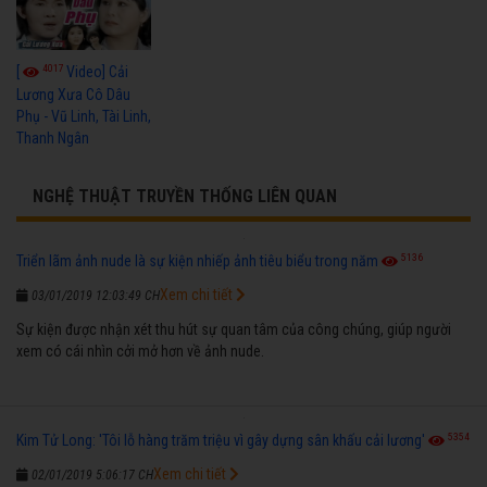
4017
[
Video] Cải
Lương Xưa Cô Dâu
Phụ - Vũ Linh, Tài Linh,
Thanh Ngân
NGHỆ THUẬT TRUYỀN THỐNG LIÊN QUAN
5136
Triển lãm ảnh nude là sự kiện nhiếp ảnh tiêu biểu trong năm
Xem chi tiết
03/01/2019 12:03:49 CH
Sự kiện được nhận xét thu hút sự quan tâm của công chúng, giúp người
xem có cái nhìn cởi mở hơn về ảnh nude.
5354
Kim Tử Long: 'Tôi lỗ hàng trăm triệu vì gây dựng sân khấu cải lương'
Xem chi tiết
02/01/2019 5:06:17 CH