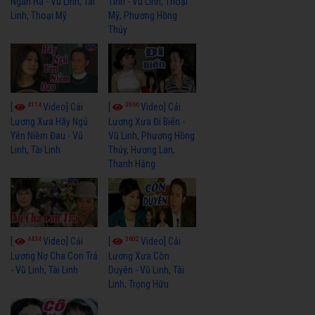
Ngân Hà - Vũ Linh, Tài
Tình - Vũ Linh, Thoại
Linh, Thoại Mỹ
Mỹ, Phương Hồng
Thủy
4114
3966
[
Video] Cải
[
Video] Cải
Lương Xưa Hãy Ngủ
Lương Xưa Đi Biển -
Yên Niềm Đau - Vũ
Vũ Linh, Phương Hồng
Linh, Tài Linh
Thủy, Hương Lan,
Thanh Hằng
4434
3602
[
Video] Cải
[
Video] Cải
Lương Nợ Cha Con Trả
Lương Xưa Còn
- Vũ Linh, Tài Linh
Duyên - Vũ Linh, Tài
Linh, Trọng Hữu