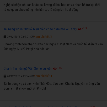
Nghệ sĩ nhận xét sân khấu cải lương xã hội hóa chưa nhận hỗ trợ kịp thời
từ cơ quan chức năng nên liên tục lỗ nặng khi hoạt động.
4224
Tài năng violin 20 tuổi biểu diễn chào năm mới ở Hà Nội
Xem chi tiết
29/12/2018 7:09:01 CH
Chương trình hòa nhạc quy tụ các nghệ sĩ Việt Nam và quốc tế, diễn ra vào
20h ngày 1/1/2019 tại Nhà hát Lớn.
4659
Chánh Tín hội ngộ Vân Sơn ở sự kiện
Xem chi tiết
28/12/2018 4:07:24 CH
Tài tử cùng vợ và diễn viên Thái Hòa, đạo diễn Charlie Nguyễn mừng Vân
Sơn ra mắt show mới ở TP HCM.