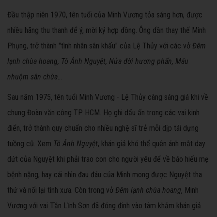
Đầu thập niên 1970, tên tuổi của Minh Vương tỏa sáng hơn, được
nhiều hãng thu thanh để ý, mời ký hợp đồng. Ông dần thay thế Minh
Phụng, trở thành "tình nhân sân khấu" của Lệ Thủy với các vở
Đêm
lạnh chùa hoang, Tô Ánh Nguyệt, Nửa đời hương phấn, Máu
nhuộm sân chùa
...
Sau năm 1975, tên tuổi Minh Vương - Lệ Thủy càng sáng giá khi về
chung Đoàn văn công TP HCM. Họ ghi dấu ấn trong các vai kinh
điển, trở thành quy chuẩn cho nhiều nghệ sĩ trẻ mỗi dịp tái dựng
tuồng cũ. Xem
Tô Ánh Nguyệt
, khán giả khó thể quên ánh mắt day
dứt của Nguyệt khi phải trao con cho người yêu để về báo hiếu mẹ
bệnh nặng, hay cái nhìn đau đáu của Minh mong được Nguyệt tha
thứ và nối lại tình xưa. Còn trong vở
Đêm lạnh chùa hoang
, Minh
Vương với vai Tần Lĩnh Sơn đã đóng đinh vào tâm khảm khán giả