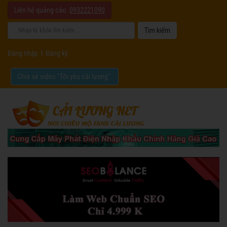
Liên hệ quảng cáo:
0932221090
Đăng nhập
|
Đăng ký
Chia sẻ video "Tôi yêu cải lương".