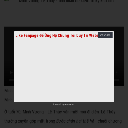
Like Fanpage Để Ủng Hộ Chúng Tôi Duy Trì Website
Minh Vương, Lệ Thủy trong trích đoạn 'Tô Ánh Nguyệt'
Minh Vương, Lệ Thủy trong trích đoạn 'Tô Ánh Nguyệt'.
Powered by
netcore.vn
Ở tuổi 70, Minh Vương - Lệ Thủy vẫn miệt mài đi diễn. Lệ Thủy
thường xuyên góp mặt trong
Bước chân hai thế hệ
- chuỗi chương