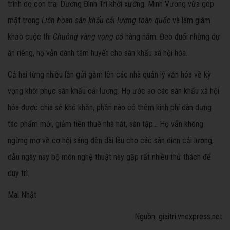
trình do con trai Dương Đình Trí khởi xướng. Minh Vương vừa góp
mặt trong
Liên hoan sân khấu cải lương toàn quốc
và làm giám
khảo cuộc thi
Chuông vàng vọng cổ
hàng năm. Đeo đuổi những dự
án riêng, họ vẫn dành tâm huyết cho sân khấu xã hội hóa.
Cả hai từng nhiều lần gửi gắm lên các nhà quản lý văn hóa về kỳ
vọng khôi phục sân khấu cải lương. Họ ước ao các sân khấu xã hội
hóa được chia sẻ khó khăn, phần nào có thêm kinh phí dàn dựng
tác phẩm mới, giảm tiền thuê nhà hát, sàn tập... Họ vẫn không
ngừng mơ về cơ hội sáng đèn dài lâu cho các sàn diễn cải lương,
dẫu ngày nay bộ môn nghệ thuật này gặp rất nhiều thử thách để
duy trì.
Mai Nhật
Nguồn: giaitri.vnexpress.net