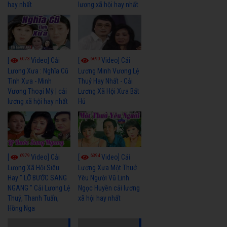
hay nhất
lương xã hội hay nhất
6073
6690
[
Video] Cải
[
Video] Cải
Lương Xưa : Nghĩa Cũ
Lương Minh Vương Lệ
Tình Xưa - Minh
Thuỷ Hay Nhất - Cải
Vương Thoại Mỹ | cải
Lương Xã Hội Xưa Bất
lương xã hội hay nhất
Hủ
6979
6394
[
Video] Cải
[
Video] Cải
Lương Xã Hội Siêu
Lương Xưa Một Thuở
Hay " LỠ BƯỚC SANG
Yêu Người Vũ Linh
NGANG " Cải Lương Lệ
Ngọc Huyền cải lương
Thuỷ, Thanh Tuấn,
xã hội hay nhất
Hồng Nga