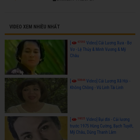
VIDEO XEM NHIỀU NHẤT
67093
[
Video] Cải Lương Xưa - Bơ
Vơ - Lệ Thủy & Minh Vương & Mỹ
Châu
50846
[
Video] Cải Lương Xã Hội -
Không Chồng - Vũ Linh Tài Linh
36025
[
Video] Bụi đời - Cải lương
trước 1975 Hùng Cường, Bạch Tuyết,
Mỹ Châu, Dũng Thanh Lâm