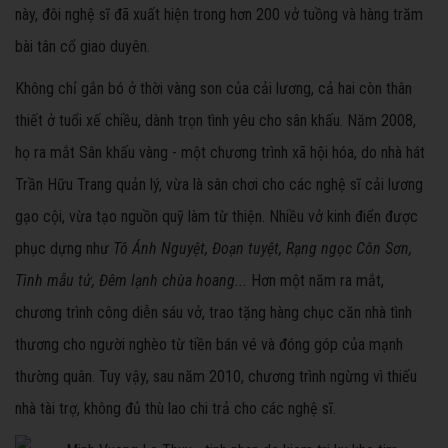
này, đôi nghệ sĩ đã xuất hiện trong hơn 200 vở tuồng và hàng trăm
bài tân cổ giao duyên.
Không chỉ gắn bó ở thời vàng son của cải lương, cả hai còn thân
thiết ở tuổi xế chiều, dành trọn tình yêu cho sân khấu. Năm 2008,
họ ra mắt Sân khấu vàng - một chương trình xã hội hóa, do nhà hát
Trần Hữu Trang quản lý, vừa là sân chơi cho các nghệ sĩ cải lương
gạo cội, vừa tạo nguồn quỹ làm từ thiện. Nhiều vở kinh điển được
phục dựng như
Tô Ánh Nguyệt, Đoạn tuyệt, Rạng ngọc Côn Sơn,
Tình mẫu tử, Đêm lạnh chùa hoang...
Hơn một năm ra mắt,
chương trình công diễn sáu vở, trao tặng hàng chục căn nhà tình
thương cho người nghèo từ tiền bán vé và đóng góp của mạnh
thường quân. Tuy vậy, sau năm 2010, chương trình ngừng vì thiếu
nhà tài trợ, không đủ thù lao chi trả cho các nghệ sĩ.