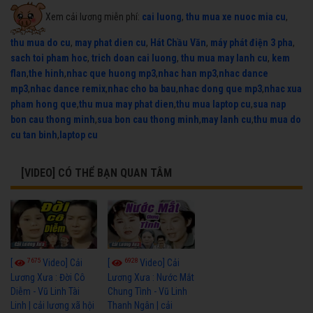
Xem cải lương miễn phí:
cai luong
,
thu mua xe nuoc mia cu
,
thu mua do cu
,
may phat dien cu
,
Hát Chầu Văn
,
máy phát điện 3 pha
,
sach toi pham hoc
,
trich doan cai luong
,
thu mua may lanh cu
,
kem
flan
,
the hinh
,
nhac que huong mp3
,
nhac han mp3
,
nhac dance
mp3
,
nhac dance remix
,
nhac cho ba bau
,
nhac dong que mp3
,
nhac xua
pham hong que
,
thu mua may phat dien
,
thu mua laptop cu
,
sua nap
bon cau thong minh
,
sua bon cau thong minh
,
may lanh cu
,
thu mua do
cu tan binh
,
laptop cu
[VIDEO] CÓ THỂ BẠN QUAN TÂM
7675
6928
[
Video] Cải
[
Video] Cải
Lương Xưa : Đời Cô
Lương Xưa : Nước Mắt
Diễm - Vũ Linh Tài
Chung Tình - Vũ Linh
Linh | cải lương xã hội
Thanh Ngân | cải