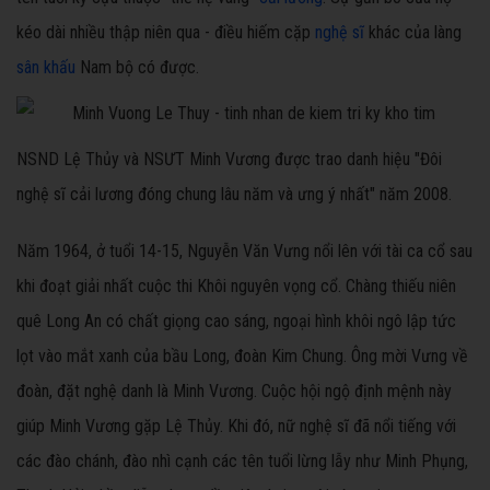
kéo dài nhiều thập niên qua - điều hiếm cặp
nghệ sĩ
khác của làng
sân khấu
Nam bộ có được.
NSND Lệ Thủy và NSƯT Minh Vương được trao danh hiệu "Đôi
nghệ sĩ cải lương đóng chung lâu năm và ưng ý nhất" năm 2008.
Năm 1964, ở tuổi 14-15, Nguyễn Văn Vưng nổi lên với tài ca cổ sau
khi đoạt giải nhất cuộc thi Khôi nguyên vọng cổ. Chàng thiếu niên
quê Long An có chất giọng cao sáng, ngoại hình khôi ngô lập tức
lọt vào mắt xanh của bầu Long, đoàn Kim Chung. Ông mời Vưng về
đoàn, đặt nghệ danh là Minh Vương. Cuộc hội ngộ định mệnh này
giúp Minh Vương gặp Lệ Thủy. Khi đó, nữ nghệ sĩ đã nổi tiếng với
các đào chánh, đào nhì cạnh các tên tuổi lừng lẫy như Minh Phụng,