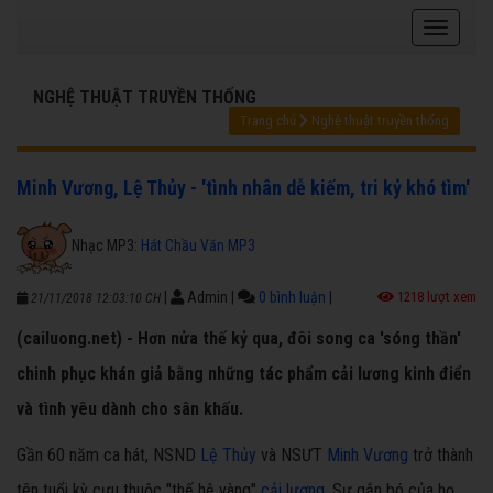
NGHỆ THUẬT TRUYỀN THỐNG
Trang chủ
Nghệ thuật truyền thống
Minh Vương, Lệ Thủy - 'tình nhân dễ kiếm, tri kỷ khó tìm'
Nhạc MP3:
Hát Chầu Văn MP3
|
Admin
|
0 bình luận
|
1218 lượt xem
21/11/2018 12:03:10 CH
(cailuong.net) - Hơn nửa thế kỷ qua, đôi song ca 'sóng thần'
chinh phục khán giả bằng những tác phẩm cải lương kinh điển
và tình yêu dành cho sân khấu.
Gần 60 năm ca hát, NSND
Lệ Thủy
và NSƯT
Minh Vương
trở thành
tên tuổi kỳ cựu thuộc "thế hệ vàng"
cải lương
. Sự gắn bó của họ