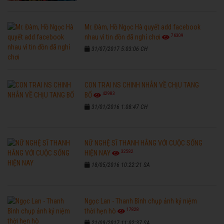
Mr. Đàm, Hồ Ngọc Hà quyết add facebook
76309
nhau vì tin đồn đã nghỉ chơi
31/07/2017 5:03:06 CH
CON TRAI NS CHINH NHẪN VỀ CHỊU TANG
42983
BỐ
31/01/2016 1:08:47 CH
NỮ NGHỆ SĨ THANH HẰNG VỚI CUỘC SỐNG
32582
HIỆN NAY
18/05/2016 10:22:21 SA
Ngọc Lan - Thanh Bình chụp ảnh kỷ niệm
17828
thời hẹn hò
21/09/2017 11:02:37 SA