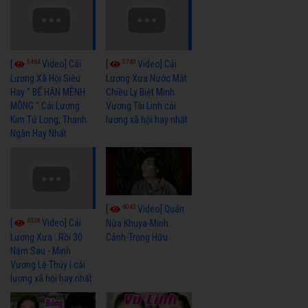
5464
5740
[
Video] Cải
[
Video] Cải
Lương Xã Hội Siêu
Lương Xưa Nước Mắt
Hay " BỂ HẬN MÊNH
Chiều Ly Biệt Minh
MÔNG " Cải Lương
Vương Tài Linh cải
Kim Tử Long, Thanh
lương xã hội hay nhất
Ngân Hay Nhất
6043
[
Video] Quán
6328
[
Video] Cải
Nửa Khuya-Minh
Cảnh-Trọng Hữu
Lương Xưa : Rồi 30
Năm Sau - Minh
Vương Lệ Thủy | cải
lương xã hội hay nhất