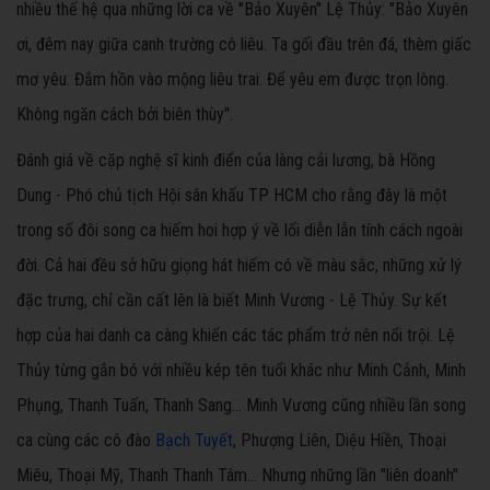
nhiều thế hệ qua những lời ca về "Bảo Xuyên" Lệ Thủy: "Bảo Xuyên
ơi, đêm nay giữa canh trường cô liêu. Ta gối đầu trên đá, thèm giấc
mơ yêu. Đắm hồn vào mộng liêu trai. Để yêu em được trọn lòng.
Không ngăn cách bởi biên thùy".
Đánh giá về cặp nghệ sĩ kinh điển của làng cải lương, bà Hồng
Dung - Phó chủ tịch Hội sân khấu TP HCM cho rằng
đây là một
trong số đôi song ca hiếm hoi hợp ý về lối diễn lẫn tính cách ngoài
đời. Cả hai đều sở hữu giọng hát hiếm có về màu sắc, những xử lý
đặc trưng, chỉ cần cất lên là biết Minh Vương - Lệ Thủy. Sự kết
hợp của hai danh ca càng khiến các tác phẩm trở nên nổi trội. Lệ
Thủy từng gắn bó với nhiều kép tên tuổi khác như Minh Cảnh, Minh
Phụng, Thanh Tuấn, Thanh Sang... Minh Vương cũng nhiều lần song
ca cùng các cô đào
Bạch Tuyết
, Phượng Liên, Diệu Hiền, Thoại
Miêu, Thoại Mỹ, Thanh Thanh Tâm... Nhưng những lần "liên doanh"