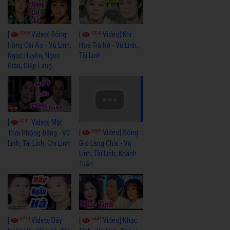
9060
7354
[
Video] Bông
[
Video] Khi
Hồng Cài Áo - Vũ Linh,
Hoa Trà Nở - Vũ Linh,
Ngọc Huyền, Ngọc
Tài Linh
Giàu, Diệp Lang
4111
[
Video] Một
3659
[
Video] Sóng
Thời Phóng Đãng - Vũ
Linh, Tài Linh, Chí Linh
Gió Làng Chài - Vũ
Linh, Tài Linh, Khánh
Tuấn
3770
3441
[
Video] Dãy
[
Video] Nhạc