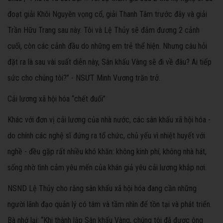
đoạt giải Khôi Nguyên vọng cổ, giải Thanh Tâm trước đây và giải
Trần Hữu Trang sau này. Tôi và Lệ Thủy sẽ đảm đương 2 cảnh
cuối, còn các cảnh đầu do những em trẻ thể hiện. Nhưng câu hỏi
đặt ra là sau vài suất diễn này, Sân khấu Vàng sẽ đi về đâu? Ai tiếp
sức cho chúng tôi?” - NSƯT Minh Vương trăn trở.
Cải lương xã hội hóa “chết đuối”
Khác với đơn vị cải lương của nhà nước, các sân khấu xã hội hóa -
do chính các nghệ sĩ đứng ra tổ chức, chủ yếu vì nhiệt huyết với
nghề - đều gặp rất nhiều khó khăn: không kinh phí, không nhà hát,
sống nhờ tình cảm yêu mến của khán giả yêu cải lương khắp nơi.
NSND Lệ Thủy cho rằng sân khấu xã hội hóa đang cần những
người lãnh đạo quản lý có tâm và tầm nhìn để tồn tại và phát triển.
Bà nhớ lại: “Khi thành lập Sân khấu Vàng, chúng tôi đã được ông