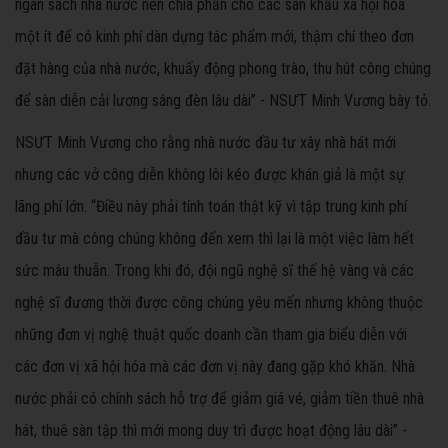
ngân sách nhà nước nên chia phần cho các sân khấu xã hội hóa
một ít để có kinh phí dàn dựng tác phẩm mới, thậm chí theo đơn
đặt hàng của nhà nước, khuấy động phong trào, thu hút công chúng
để sàn diễn cải lương sáng đèn lâu dài” - NSƯT Minh Vương bày tỏ.
NSƯT Minh Vương cho rằng nhà nước đầu tư xây nhà hát mới
nhưng các vở công diễn không lôi kéo được khán giả là một sự
lãng phí lớn. “Điều này phải tính toán thật kỹ vì tập trung kinh phí
đầu tư mà công chúng không đến xem thì lại là một việc làm hết
sức mâu thuẫn. Trong khi đó, đội ngũ nghệ sĩ thế hệ vàng và các
nghệ sĩ đương thời được công chúng yêu mến nhưng không thuộc
những đơn vị nghệ thuật quốc doanh cần tham gia biểu diễn với
các đơn vị xã hội hóa mà các đơn vị này đang gặp khó khăn. Nhà
nước phải có chính sách hỗ trợ để giảm giá vé, giảm tiền thuê nhà
hát, thuê sàn tập thì mới mong duy trì được hoạt động lâu dài” -