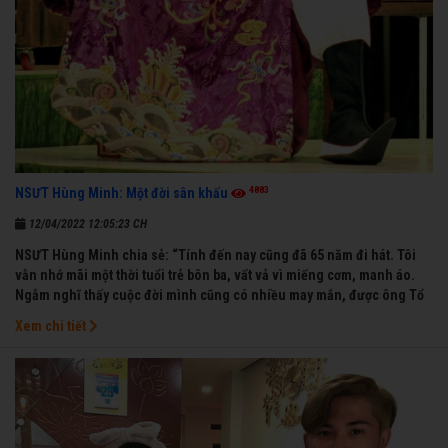
4883
NSƯT Hùng Minh: Một đời sân khấu
12/04/2022 12:05:23 CH
NSƯT Hùng Minh chia sẻ: “Tính đến nay cũng đã 65 năm đi hát. Tôi
vẫn nhớ mãi một thời tuổi trẻ bôn ba, vất vả vì miếng cơm, manh áo.
Ngẫm nghĩ thấy cuộc đời mình cũng có nhiều may mắn, được ông Tổ
nghề thương, nên từ một cậu bé nghèo chẳng biết hát xướng là gì,
Xem chi tiết
trong dòng đời xuôi ngược nhận được những cơ may để từng bước
thành danh với nghiệp ca diễn”.