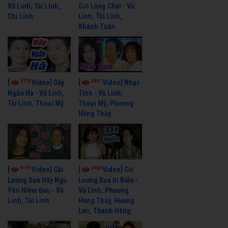
Vũ Linh, Tài Linh,
Gió Làng Chài - Vũ
Chí Linh
Linh, Tài Linh,
Khánh Tuấn
3770
3441
[
Video] Dãy
[
Video] Nhạc
Ngân Hà - Vũ Linh,
Tình - Vũ Linh,
Tài Linh, Thoại Mỹ
Thoại Mỹ, Phương
Hồng Thủy
4115
3966
[
Video] Cải
[
Video] Cải
Lương Xưa Hãy Ngủ
Lương Xưa Đi Biển -
Yên Niềm Đau - Vũ
Vũ Linh, Phương
Linh, Tài Linh
Hồng Thủy, Hương
Lan, Thanh Hằng