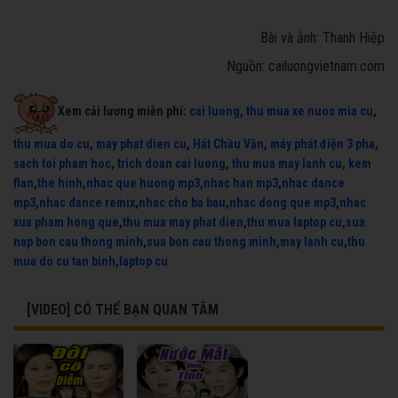
Bài và ảnh: Thanh Hiệp
Nguồn: cailuongvietnam.com
Xem cải lương miễn phí:
cai luong
,
thu mua xe nuoc mia cu
,
thu mua do cu
,
may phat dien cu
,
Hát Chầu Văn
,
máy phát điện 3 pha
,
sach toi pham hoc
,
trich doan cai luong
,
thu mua may lanh cu
,
kem
flan
,
the hinh
,
nhac que huong mp3
,
nhac han mp3
,
nhac dance
mp3
,
nhac dance remix
,
nhac cho ba bau
,
nhac dong que mp3
,
nhac
xua pham hong que
,
thu mua may phat dien
,
thu mua laptop cu
,
sua
nap bon cau thong minh
,
sua bon cau thong minh
,
may lanh cu
,
thu
mua do cu tan binh
,
laptop cu
[VIDEO] CÓ THỂ BẠN QUAN TÂM