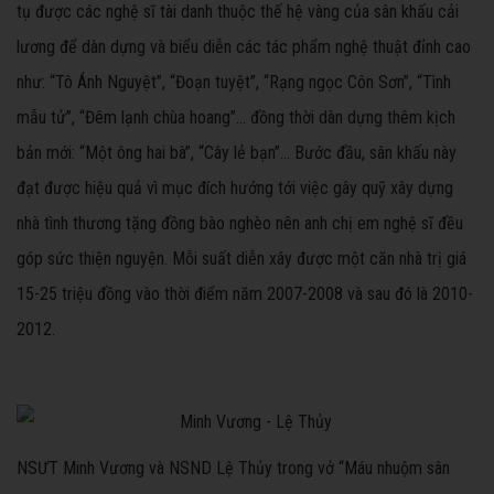
tụ được các nghệ sĩ tài danh thuộc thế hệ vàng của sân khấu cải
lương để dàn dựng và biểu diễn các tác phẩm nghệ thuật đỉnh cao
như: “Tô Ánh Nguyệt”, “Đoạn tuyệt”, “Rạng ngọc Côn Sơn”, “Tình
mẫu tử”, “Đêm lạnh chùa hoang”… đồng thời dàn dựng thêm kịch
bản mới: “Một ông hai bà”, “Cây lẻ bạn”… Bước đầu, sân khấu này
đạt được hiệu quả vì mục đích hướng tới việc gây quỹ xây dựng
nhà tình thương tặng đồng bào nghèo nên anh chị em nghệ sĩ đều
góp sức thiện nguyện. Mỗi suất diễn xây được một căn nhà trị giá
15-25 triệu đồng vào thời điểm năm 2007-2008 và sau đó là 2010-
2012.
NSƯT Minh Vương và NSND Lệ Thủy trong vở “Máu nhuộm sân