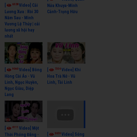
6328
[
Video] Cải
Nửa Khuya-Minh
Cảnh-Trọng Hữu
Lương Xưa : Rồi 30
Năm Sau - Minh
Vương Lệ Thủy | cải
lương xã hội hay
nhất
9060
7354
[
Video] Bông
[
Video] Khi
Hồng Cài Áo - Vũ
Hoa Trà Nở - Vũ
Linh, Ngọc Huyền,
Linh, Tài Linh
Ngọc Giàu, Diệp
Lang
4111
[
Video] Một
3659
[
Video] Sóng
Thời Phóng Đãng -