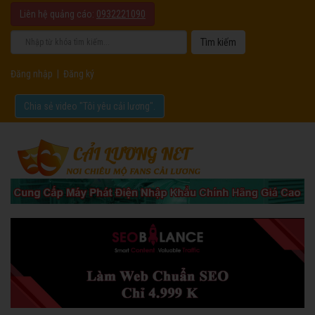
Liên hệ quảng cáo:
0932221090
Đăng nhập
|
Đăng ký
Chia sẻ video "Tôi yêu cải lương".