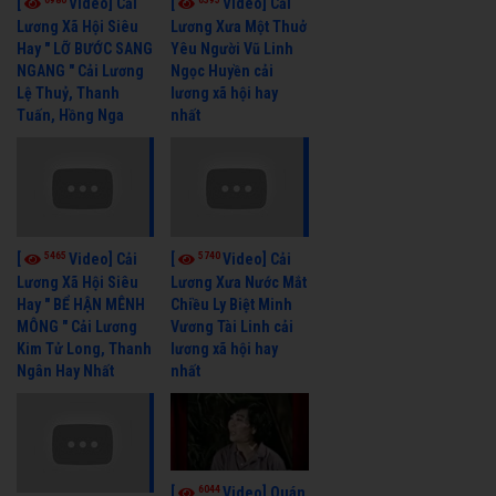
[
Video] Cải
[
Video] Cải
Lương Xã Hội Siêu
Lương Xưa Một Thuở
Hay " LỠ BƯỚC SANG
Yêu Người Vũ Linh
NGANG " Cải Lương
Ngọc Huyền cải
Lệ Thuỷ, Thanh
lương xã hội hay
Tuấn, Hồng Nga
nhất
5465
5740
[
Video] Cải
[
Video] Cải
Lương Xã Hội Siêu
Lương Xưa Nước Mắt
Hay " BỂ HẬN MÊNH
Chiều Ly Biệt Minh
MÔNG " Cải Lương
Vương Tài Linh cải
Kim Tử Long, Thanh
lương xã hội hay
Ngân Hay Nhất
nhất
6044
[
Video] Quán