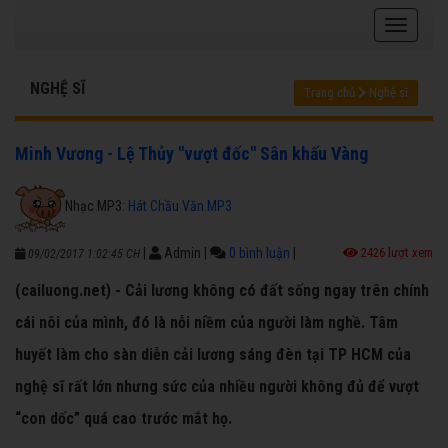
NGHỆ SĨ
Trang chủ
Nghệ sĩ
Minh Vương - Lệ Thủy "vượt đốc" Sân khấu Vàng
Nhạc MP3:
Hát Chầu Văn MP3
|
Admin
|
0 bình luận
|
2426 lượt xem
09/02/2017 1:02:45 CH
(cailuong.net) - Cải lương không có đất sống ngay trên chính
cái nôi của mình, đó là nỗi niềm của người làm nghề. Tâm
huyết làm cho sàn diễn cải lương sáng đèn tại TP HCM của
nghệ sĩ rất lớn nhưng sức của nhiều người không đủ để vượt
“con dốc” quá cao trước mắt họ.