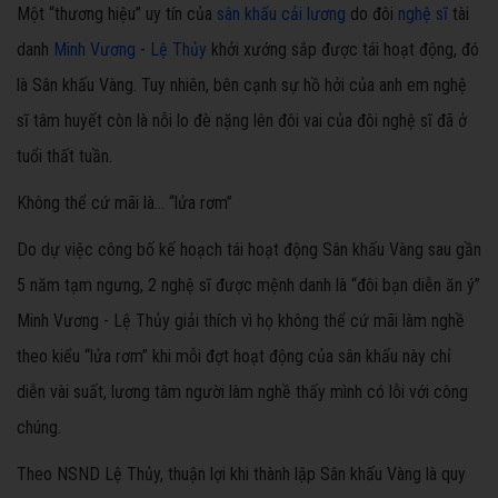
Một “thương hiệu” uy tín của
sân khấu
cải lương
do đôi
nghệ sĩ
tài
danh
Minh Vương
-
Lệ Thủy
khởi xướng sắp được tái hoạt động, đó
là Sân khấu Vàng. Tuy nhiên, bên cạnh sự hồ hởi của anh em nghệ
sĩ tâm huyết còn là nỗi lo đè nặng lên đôi vai của đôi nghệ sĩ đã ở
tuổi thất tuần.
Không thể cứ mãi là… “lửa rơm”
Do dự việc công bố kế hoạch tái hoạt động Sân khấu Vàng sau gần
5 năm tạm ngưng, 2 nghệ sĩ được mệnh danh là “đôi bạn diễn ăn ý”
Minh Vương - Lệ Thủy giải thích vì họ không thể cứ mãi làm nghề
theo kiểu “lửa rơm” khi mỗi đợt hoạt động của sân khấu này chỉ
diễn vài suất, lương tâm người làm nghề thấy mình có lỗi với công
chúng.
Theo NSND Lệ Thủy, thuận lợi khi thành lập Sân khấu Vàng là quy