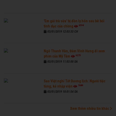
'Em gái trà sữa' bị đồn ly hôn sau bê bối
6594
tình dục của chồng
03/01/2019 12:03:33 CH
Ngô Thanh Vân, Đàm Vĩnh Hưng đi xem
6273
phim của Mỹ Tâm
03/01/2019 11:03:00 SA
Sao Việt nghỉ Tết Dương lịch: Người tiệc
7684
tùng, kẻ nhập viện
03/01/2019 10:01:54 SA
Xem thêm nhiều tin khác