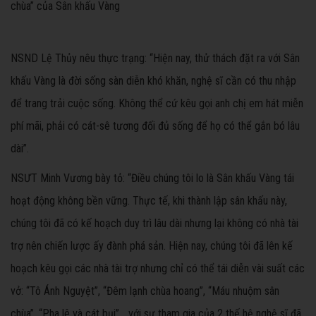
chùa” của Sân khấu Vàng
NSND Lệ Thủy nêu thực trạng: “Hiện nay, thử thách đặt ra với Sân
khấu Vàng là đời sống sàn diễn khó khăn, nghệ sĩ cần có thu nhập
để trang trải cuộc sống. Không thể cứ kêu gọi anh chị em hát miễn
phí mãi, phải có cát-sê tương đối đủ sống để họ có thể gắn bó lâu
dài”.
NSƯT Minh Vương bày tỏ: “Điều chúng tôi lo là Sân khấu Vàng tái
hoạt động không bền vững. Thực tế, khi thành lập sân khấu này,
chúng tôi đã có kế hoạch duy trì lâu dài nhưng lại không có nhà tài
trợ nên chiến lược ấy đành phá sản. Hiện nay, chúng tôi đã lên kế
hoạch kêu gọi các nhà tài trợ nhưng chỉ có thể tái diễn vài suất các
vở: “Tô Ánh Nguyệt”, “Đêm lạnh chùa hoang”, “Máu nhuộm sân
chùa”, “Pha lê và cát bụi”… với sự tham gia của 2 thế hệ nghệ sĩ đã