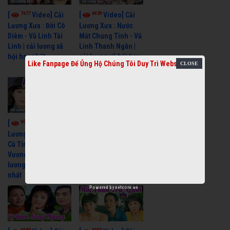
7677
6929
[
Video] Cải
[
Video] Cải
Lương Xưa : Đời Cô
Lương Xưa : Nước
Diễm - Vũ Linh Tài
Mắt Chung Tình - Vũ
Linh | cải lương xã
Linh Thanh Ngân |
hội hay nhất
cải lương xã hội hay
Like Fanpage Để Ủng Hộ Chúng Tôi Duy Trì Website
nhất
6074
6690
[
Video] Cải
[
Video] Cải
Lương Xưa : Nghĩa
Lương Minh Vương
Cũ Tình Xưa - Minh
Lệ Thuỷ Hay Nhất -
Vương Thoại Mỹ | cải
Cải Lương Xã Hội
lương xã hội hay
Xưa Bất Hủ
nhất
Powered by
netcore.vn
6980
6395