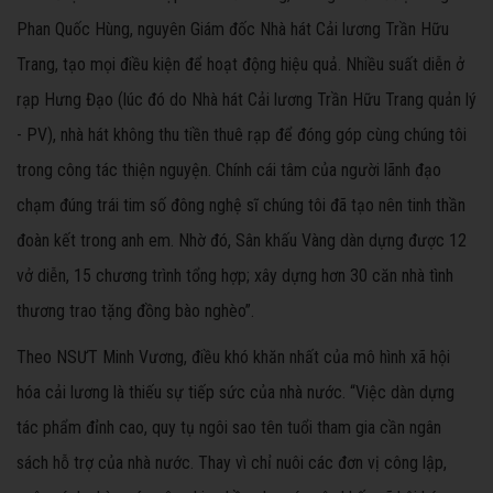
Phan Quốc Hùng, nguyên Giám đốc Nhà hát Cải lương Trần Hữu
Trang, tạo mọi điều kiện để hoạt động hiệu quả. Nhiều suất diễn ở
rạp Hưng Đạo (lúc đó do Nhà hát Cải lương Trần Hữu Trang quản lý
- PV), nhà hát không thu tiền thuê rạp để đóng góp cùng chúng tôi
trong công tác thiện nguyện. Chính cái tâm của người lãnh đạo
chạm đúng trái tim số đông nghệ sĩ chúng tôi đã tạo nên tinh thần
đoàn kết trong anh em. Nhờ đó, Sân khấu Vàng dàn dựng được 12
vở diễn, 15 chương trình tổng hợp; xây dựng hơn 30 căn nhà tình
thương trao tặng đồng bào nghèo”.
Theo NSƯT Minh Vương, điều khó khăn nhất của mô hình xã hội
hóa cải lương là thiếu sự tiếp sức của nhà nước. “Việc dàn dựng
tác phẩm đỉnh cao, quy tụ ngôi sao tên tuổi tham gia cần ngân
sách hỗ trợ của nhà nước. Thay vì chỉ nuôi các đơn vị công lập,