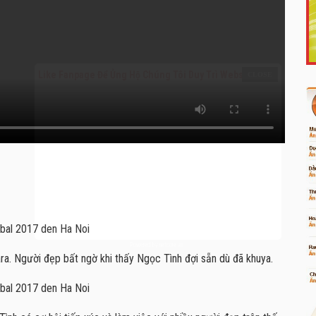
Like Fanpage Để Ủng Hộ Chúng Tôi Duy Trì Website
Powered by
netcore.vn
a. Người đẹp bất ngờ khi thấy Ngọc Tình đợi sẵn dù đã khuya.