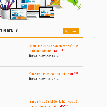
TIN BÊN LỀ
Đọc thêm
Châu Tinh Trì hứa hẹn phim chiếu Tết
6761
'cười ra nước mắt'
03/01/2019 2:04:06 CH
6260
Kim Kardashian có con thứ tư
03/01/2019 1:03:37 CH
'Em gái trà sữa' bị đồn ly hôn sau bê
6580
bối tình dục của chồng