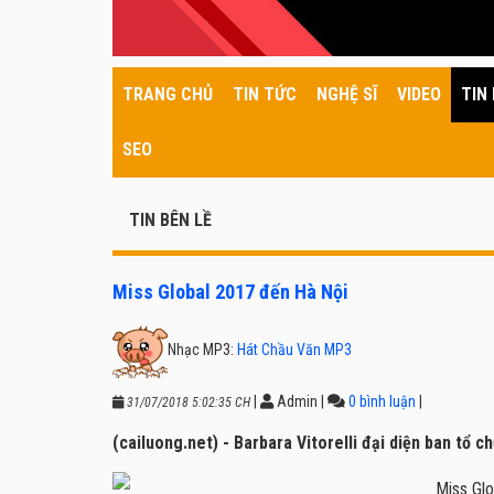
TRANG CHỦ
TIN TỨC
NGHỆ SĨ
VIDEO
TIN 
SEO
TIN BÊN LỀ
Miss Global 2017 đến Hà Nội
Nhạc MP3:
Hát Chầu Văn MP3
|
Admin
|
0 bình luận
|
31/07/2018 5:02:35 CH
(cailuong.net) - Barbara Vitorelli đại diện ban tổ 