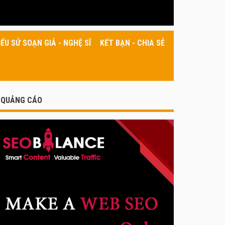
IỂU SỬ SOẠN GIẢ - NGHỆ SĨ
KẾT BẠN - CHIA SẺ
QUẢNG CÁO