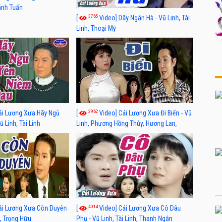
hánh Tuấn
3765
[
Video] Dãy Ngân Hà - Vũ Linh, Tài
Linh, Thoại Mỹ
3962
ải Lương Xưa Hãy Ngủ
[
Video] Cải Lương Xưa Đi Biển - Vũ
 Linh, Tài Linh
Linh, Phương Hồng Thủy, Hương Lan,
Thanh Hằng
4014
ải Lương Xưa Còn Duyên
[
Video] Cải Lương Xưa Cô Dâu
h, Trọng Hữu
Phụ - Vũ Linh, Tài Linh, Thanh Ngân