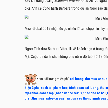
Sau khi đăng quang
Manhunt International 2017
, Ngọc 
giới. Anh sẽ đồng hành Barbara trong dự án Ngôi sao da
Miss Global 2017 nhận được nhiều lời xin chụp hình kỷ 
Ngọc Tình đưa Barbara Vitorelli về khách sạn ở trung t
Mỹ. Cuộc thi dành cho những phụ nữ ở độ tuổi từ 18 đến
Xem cải lương miễn phí:
cai luong
,
thu mua xe nuo
điện 3 pha
,
sach toi pham hoc
,
trich doan cai luong
,
thu m
mp3
,
nhac dance mp3
,
nhac dance remix
,
nhac cho ba bau
,
dien
,
thu mua laptop cu
,
sua nap bon cau thong minh
,
sua 