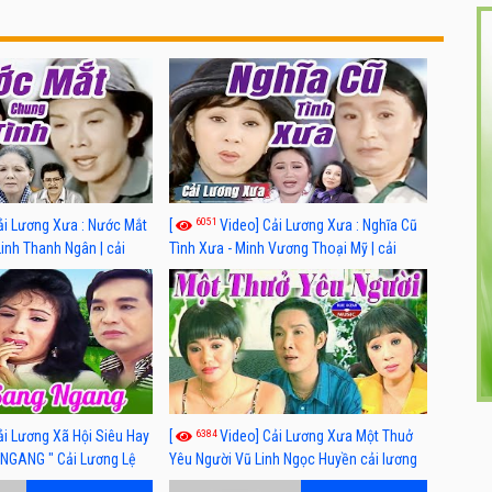
6051
ải Lương Xưa : Nước Mắt
[
Video] Cải Lương Xưa : Nghĩa Cũ
Linh Thanh Ngân | cải
Tình Xưa - Minh Vương Thoại Mỹ | cải
 nhất
lương xã hội hay nhất
6384
ải Lương Xã Hội Siêu Hay
[
Video] Cải Lương Xưa Một Thuở
NGANG " Cải Lương Lệ
Yêu Người Vũ Linh Ngọc Huyền cải lương
n, Hồng Nga
xã hội hay nhất