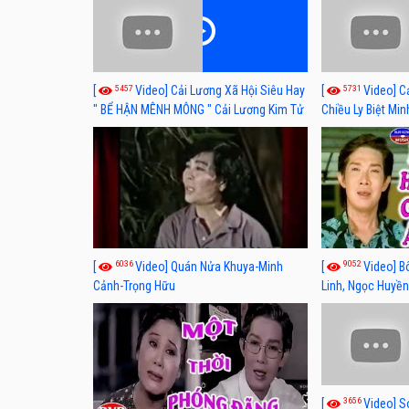
5457
5731
[
Video] Cải Lương Xã Hội Siêu Hay
[
Video] C
" BỂ HẬN MÊNH MÔNG " Cải Lương Kim Tử
Chiều Ly Biệt Min
Long, Thanh Ngân Hay Nhất
lương xã hội hay
6036
9052
[
Video] Quán Nửa Khuya-Minh
[
Video] B
Cảnh-Trọng Hữu
Linh, Ngọc Huyền
3656
[
Video] S