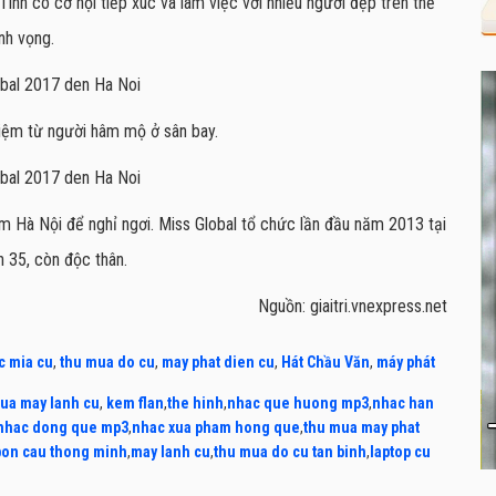
Tình có cơ hội tiếp xúc và làm việc với nhiều người đẹp trên thế
nh vọng.
niệm từ người hâm mộ ở sân bay.
âm Hà Nội để nghỉ ngơi. Miss Global tổ chức lần đầu năm 2013 tại
 35, còn độc thân.
Nguồn: giaitri.vnexpress.net
c mia cu
,
thu mua do cu
,
may phat dien cu
,
Hát Chầu Văn
,
máy phát
ua may lanh cu
,
kem flan
,
the hinh
,
nhac que huong mp3
,
nhac han
nhac dong que mp3
,
nhac xua pham hong que
,
thu mua may phat
bon cau thong minh
,
may lanh cu
,
thu mua do cu tan binh
,
laptop cu