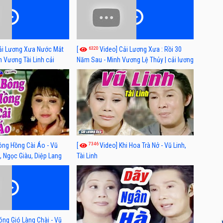
6320
ải Lương Xưa Nước Mắt
[
Video] Cải Lương Xưa : Rồi 30
h Vương Tài Linh cải
Năm Sau - Minh Vương Lệ Thủy | cải lương
 nhất
xã hội hay nhất
7346
ông Hồng Cài Áo - Vũ
[
Video] Khi Hoa Trà Nở - Vũ Linh,
, Ngọc Giàu, Diệp Lang
Tài Linh
óng Gió Làng Chài - Vũ