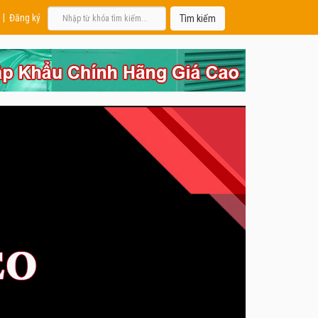
|
Đăng ký