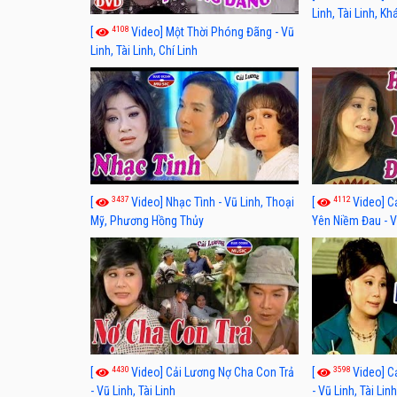
Linh, Tài Linh, K
4108
[
Video] Một Thời Phóng Đãng - Vũ
Linh, Tài Linh, Chí Linh
3437
4112
[
Video] Nhạc Tình - Vũ Linh, Thoại
[
Video] C
Mỹ, Phương Hồng Thủy
Yên Niềm Đau - Vũ
4430
3598
[
Video] Cải Lương Nợ Cha Con Trả
[
Video] C
- Vũ Linh, Tài Linh
- Vũ Linh, Tài Lin