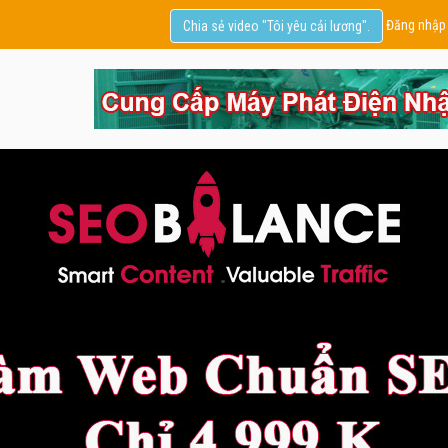
Đăng nhập
Chia sẻ video "Tôi yêu cải lương".