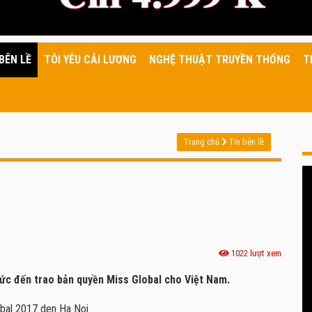
BÊN LỀ
TÔI YÊU CẢI LƯƠNG
NGHỆ THUẬT TRUYỀN THỐNG
T
Trang chủ
Tin bên lề
1022 lượt xem
chức đến trao bản quyền Miss Global cho Việt Nam.