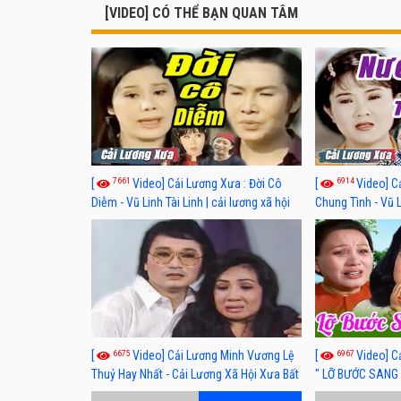
[VIDEO] CÓ THỂ BẠN QUAN TÂM
7661
6914
[
Video] Cải Lương Xưa : Đời Cô
[
Video] C
Diễm - Vũ Linh Tài Linh | cải lương xã hội
Chung Tình - Vũ 
hay nhất
lương xã hội hay
6675
6967
[
Video] Cải Lương Minh Vương Lệ
[
Video] C
Thuỷ Hay Nhất - Cải Lương Xã Hội Xưa Bất
" LỠ BƯỚC SANG 
Hủ
Thuỷ, Thanh Tuấ