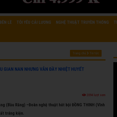
BÊN LỀ
TÔI YÊU CẢI LƯƠNG
NGHỆ THUẬT TRUYỀN THỐNG
T
Trang chủ
Tin tức
IỀU GIAN NAN NHƯNG VẪN ĐẦY NHIỆT HUYẾT
2094 lượt xem
Răng (Bầu Răng) –Đoàn nghệ thuật hát bội ĐỒNG THINH (Vĩnh
ất tráng kiện.