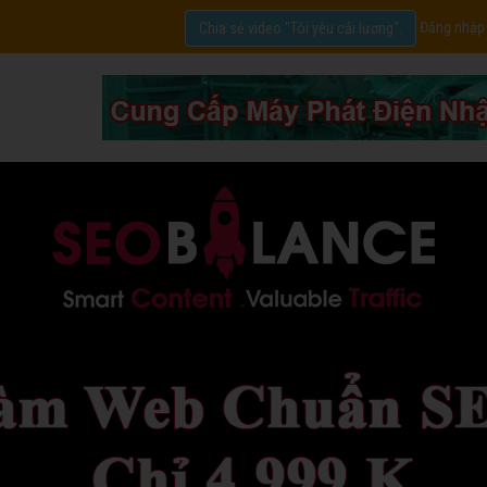
Đăng nhập
Chia sẻ video "Tôi yêu cải lương".