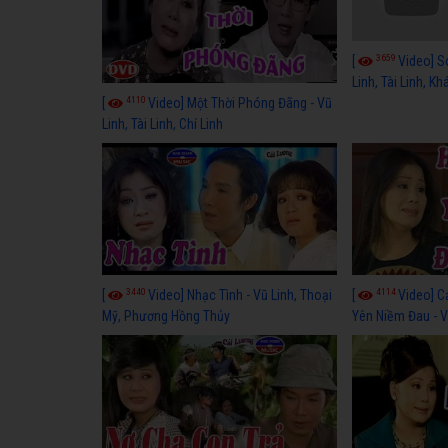
3659
[
Video] S
Linh, Tài Linh, K
4110
[
Video] Một Thời Phóng Đãng - Vũ
Linh, Tài Linh, Chí Linh
3440
4114
[
Video] Nhạc Tình - Vũ Linh, Thoại
[
Video] C
Mỹ, Phương Hồng Thủy
Yên Niềm Đau - Vũ