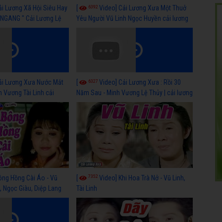
6392
ải Lương Xã Hội Siêu Hay
[
Video] Cải Lương Xưa Một Thuở
NGANG " Cải Lương Lệ
Yêu Người Vũ Linh Ngọc Huyền cải lương
n, Hồng Nga
xã hội hay nhất
6327
ải Lương Xưa Nước Mắt
[
Video] Cải Lương Xưa : Rồi 30
h Vương Tài Linh cải
Năm Sau - Minh Vương Lệ Thủy | cải lương
 nhất
xã hội hay nhất
7352
ông Hồng Cài Áo - Vũ
[
Video] Khi Hoa Trà Nở - Vũ Linh,
, Ngọc Giàu, Diệp Lang
Tài Linh