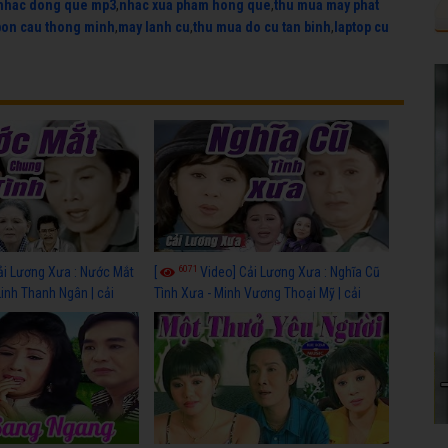
nhac dong que mp3
,
nhac xua pham hong que
,
thu mua may phat
bon cau thong minh
,
may lanh cu
,
thu mua do cu tan binh
,
laptop cu
6071
ải Lương Xưa : Nước Mắt
[
Video] Cải Lương Xưa : Nghĩa Cũ
Linh Thanh Ngân | cải
Tình Xưa - Minh Vương Thoại Mỹ | cải
 nhất
lương xã hội hay nhất