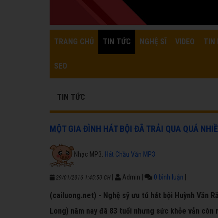
TRANG CHỦ
TIN TỨC
NGHỆ SĨ
VIDEO
TIN 
SEO
TIN TỨC
MỘT GIA ĐÌNH HÁT BỘI ĐÃ TRẢI QUA QUÁ NH
Nhạc MP3:
Hát Chầu Văn MP3
|
Admin
|
0 bình luận
|
29/01/2016 1:45:50 CH
(cailuong.net) - Nghệ sỹ ưu tú hát bội Huỳnh Văn 
Long) năm nay đã 83 tuổi nhưng sức khỏe vẫn còn r