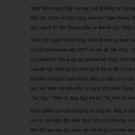
Ngày Rằm tháng Chạp vừa qua, ông đã đóng vai Trương 
Ngô Tôn Quyền và Quan Công, cháu nội Thanh Phong 1
dịp cúng lễ Kỳ Yên Thượng Điền tại đình An Lạc (Vĩnh L
Năm 2007, gánh hát bội Đồng Thinh đã vinh dự được mời 
(Lễ hội Smithsonian năm 2007 với chủ đề “Mê Kông - D
tại Oasinhtơn). Đây là dịp để gánh hát bội Đồng Thinh bi
của dân tộc. Gánh hát bội tham gia lễ hội tại Mỹ có tác đ
loại hình văn nghệ truyền thống đang có nguy cơ bị ma
học Việt Nam mời biểu diễn tại Đại lễ 1000 năm Thăng L
“San Hậu”, “Thần nữ dâng Ngũ linh kỳ”, “Võ Tam Tư ché
Đoàn nghiên cứu của chúng tôi vô cùng xúc động vì cách 
như sự yêu nghề đầy nhiệt huyết của con cháu ông- một
thời đầy gian nan gầy dựng vẫn còn được con cháu tiếp 