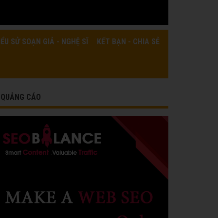
IỂU SỬ SOẠN GIẢ - NGHỆ SĨ
KẾT BẠN - CHIA SẺ
QUẢNG CÁO