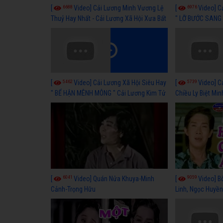
6688
6976
[
Video] Cải Lương Minh Vương Lệ
[
Video] C
Thuỷ Hay Nhất - Cải Lương Xã Hội Xưa Bất
" LỠ BƯỚC SANG 
Hủ
Thuỷ, Thanh Tuấ
5462
5739
[
Video] Cải Lương Xã Hội Siêu Hay
[
Video] C
" BỂ HẬN MÊNH MÔNG " Cải Lương Kim Tử
Chiều Ly Biệt Min
Long, Thanh Ngân Hay Nhất
lương xã hội hay
6041
9059
[
Video] Quán Nửa Khuya-Minh
[
Video] B
Cảnh-Trọng Hữu
Linh, Ngọc Huyền