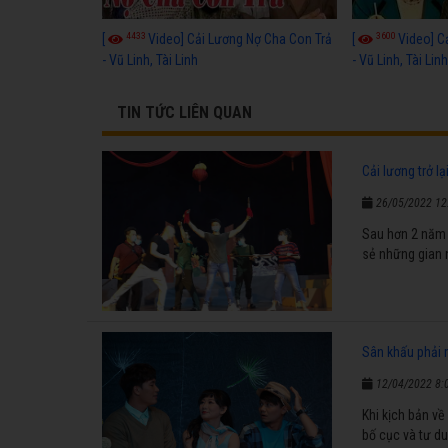
4433
3600
[
Video] Cải Lương Nợ Cha Con Trả
[
Video] C
- Vũ Linh, Tài Linh
- Vũ Linh, Tài Lin
TIN TỨC LIÊN QUAN
Cải lương trở lạ
26/05/2022 12
Sau hơn 2 năm y
sẻ những gian 
Sân khấu phải 
12/04/2022 8:
Khi kịch bản về
bố cục và tư du