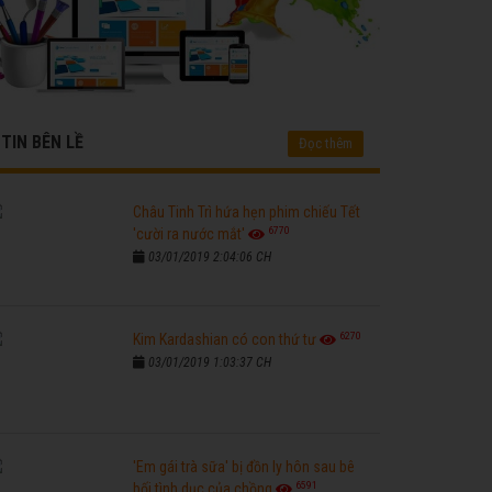
TIN BÊN LỀ
Đọc thêm
Châu Tinh Trì hứa hẹn phim chiếu Tết
6770
'cười ra nước mắt'
03/01/2019 2:04:06 CH
6270
Kim Kardashian có con thứ tư
03/01/2019 1:03:37 CH
'Em gái trà sữa' bị đồn ly hôn sau bê
6591
bối tình dục của chồng