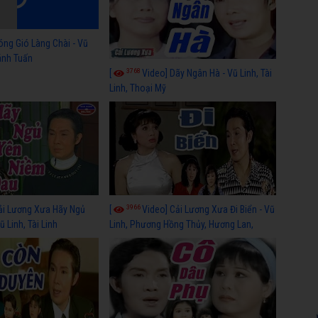
óng Gió Làng Chài - Vũ
hánh Tuấn
3768
[
Video] Dãy Ngân Hà - Vũ Linh, Tài
Linh, Thoại Mỹ
3966
ải Lương Xưa Hãy Ngủ
[
Video] Cải Lương Xưa Đi Biển - Vũ
 Linh, Tài Linh
Linh, Phương Hồng Thủy, Hương Lan,
Thanh Hằng