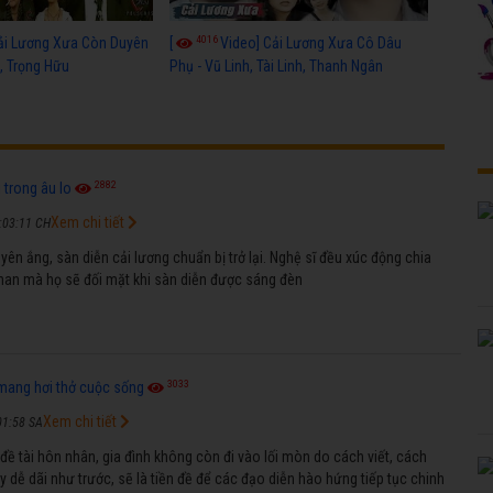
4016
ải Lương Xưa Còn Duyên
[
Video] Cải Lương Xưa Cô Dâu
h, Trọng Hữu
Phụ - Vũ Linh, Tài Linh, Thanh Ngân
2882
i trong âu lo
Xem chi tiết
:03:11 CH
ên ắng, sàn diễn cải lương chuẩn bị trở lại. Nghệ sĩ đều xúc động chia
nan mà họ sẽ đối mặt khi sàn diễn được sáng đèn
3033
mang hơi thở cuộc sống
Xem chi tiết
01:58 SA
 đề tài hôn nhân, gia đình không còn đi vào lối mòn do cách viết, cách
y dễ dãi như trước, sẽ là tiền đề để các đạo diễn hào hứng tiếp tục chinh