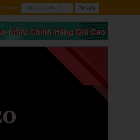
|
Đăng ký