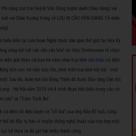
Phi cùng con trai Huỳnh Văn Dũng (nghệ danh Châu Hùng) vai
8 tuổi vai Châu Xương trong vở LƯU BỊ CẦU HÔN GIANG TẢ nhân
ong).
biểu diễn tại Liên hoan Nghệ thuật dân gian thế giới tại Hoa Kỳ
òng sông kết nối các nền văn hóa” do Viện Smithsonian tổ chức
ểu diễn giới thiệu với bạn bè năm châu loại hình
sân khấu
cổ điển
ộng tích cực tới việc bảo tồn, phát triển loại hình hát bội - một
i một. Sau đó, đoàn hát bội Đồng Thinh đã được Bảo tàng Dân tộc
ong - Hà Nội năm 2010 với 4 trích đoạn tiêu biểu trong các vở:
m cáo” và “Trảm Trịnh Ân”.
ca diễn rất điêu luyện và “rất lửa” của ông Bầu 83 tuổi, cũng
 thế hệ đầy tự hào vì truyền thống nghệ thuật của cha ông một
tục kế thừa và đã gặt hái nhiều thành công.