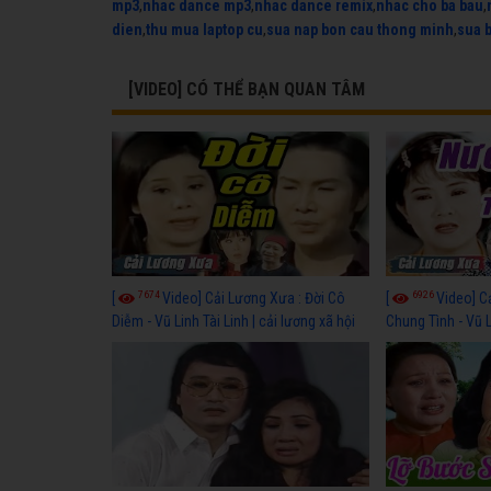
mp3
,
nhac dance mp3
,
nhac dance remix
,
nhac cho ba bau
,
dien
,
thu mua laptop cu
,
sua nap bon cau thong minh
,
sua 
[VIDEO] CÓ THỂ BẠN QUAN TÂM
7674
6926
[
Video] Cải Lương Xưa : Đời Cô
[
Video] C
Diễm - Vũ Linh Tài Linh | cải lương xã hội
Chung Tình - Vũ 
hay nhất
lương xã hội hay