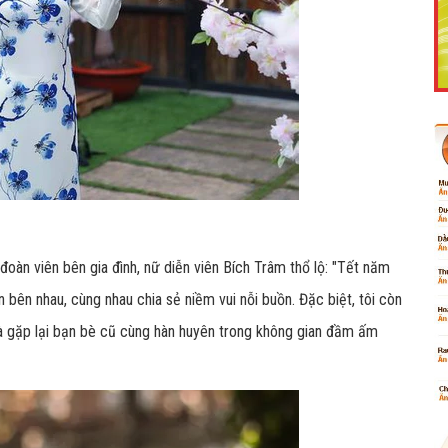
Like Fanpage Để Ủng Hộ Chúng Tôi Duy Trì Website
oàn viên bên gia đình, nữ diễn viên Bích Trâm thổ lộ: "Tết năm
n bên nhau, cùng nhau chia sẻ niềm vui nỗi buồn. Đặc biệt, tôi còn
à gặp lại bạn bè cũ cùng hàn huyên trong không gian đầm ấm
Powered by
netcore.vn