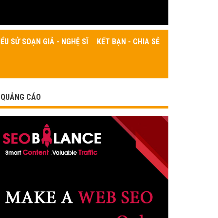
IỂU SỬ SOẠN GIẢ - NGHỆ SĨ
KẾT BẠN - CHIA SẺ
QUẢNG CÁO