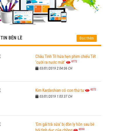
TIN BÊN LỀ
Đọc thêm
Châu Tinh Trì hứa hẹn phim chiếu Tết
6772
'cười ra nước mắt'
03/01/2019 2:04:06 CH
6272
Kim Kardashian có con thứ tư
03/01/2019 1:03:37 CH
'Em gái trà sữa' bị đồn ly hôn sau bê
6594
bối tình dục của chồng