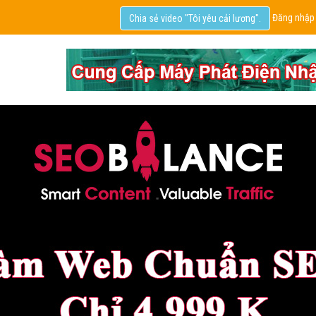
Đăng nhập
Chia sẻ video "Tôi yêu cải lương".