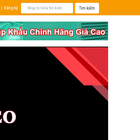
|
Đăng ký