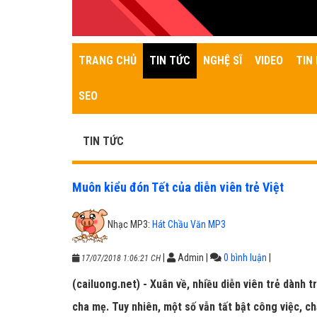
TRANG CHỦ
TIN TỨC
NGHỆ SĨ
VIDEO
TIN 
SEO
TIN TỨC
Muôn kiểu đón Tết của diễn viên trẻ Việt
Nhạc MP3:
Hát Chầu Văn MP3
|
Admin
|
0 bình luận
|
17/07/2018 1:06:21 CH
(cailuong.net) - Xuân về, nhiều diễn viên trẻ dành t
cha mẹ. Tuy nhiên, một số vẫn tất bật công việc, ch