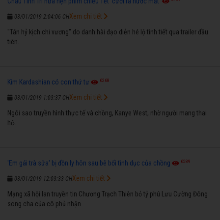
Châu Tinh Trì hứa hẹn phim chiếu Tết 'cười ra nước mắt'
Xem chi tiết
03/01/2019 2:04:06 CH
"Tân hỷ kịch chi vương" do danh hài đạo diễn hé lộ tình tiết qua trailer đầu
tiên.
6268
Kim Kardashian có con thứ tư
Xem chi tiết
03/01/2019 1:03:37 CH
Ngôi sao truyền hình thực tế và chồng, Kanye West, nhờ người mang thai
hộ.
6589
'Em gái trà sữa' bị đồn ly hôn sau bê bối tình dục của chồng
Xem chi tiết
03/01/2019 12:03:33 CH
Mạng xã hội lan truyền tin Chương Trạch Thiên bỏ tỷ phú Lưu Cường Đông
song cha của cô phủ nhận.