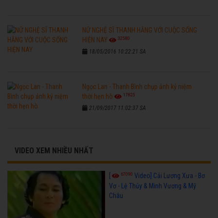
NỮ NGHỆ SĨ THANH HẰNG VỚI CUỘC SỐNG
32580
HIỆN NAY
18/05/2016 10:22:21 SA
Ngọc Lan - Thanh Bình chụp ảnh kỷ niệm
17825
thời hẹn hò
21/09/2017 11:02:37 SA
VIDEO XEM NHIỀU NHẤT
67090
[
Video] Cải Lương Xưa - Bơ
Vơ - Lệ Thủy & Minh Vương & Mỹ
Châu