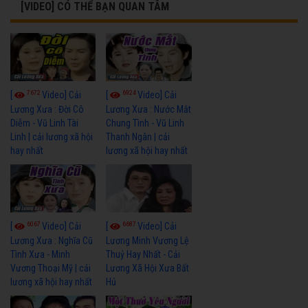
[VIDEO] CÓ THỂ BẠN QUAN TÂM
7672
6924
[
Video] Cải
[
Video] Cải
Lương Xưa : Đời Cô
Lương Xưa : Nước Mắt
Diễm - Vũ Linh Tài
Chung Tình - Vũ Linh
Linh | cải lương xã hội
Thanh Ngân | cải
hay nhất
lương xã hội hay nhất
6067
6687
[
Video] Cải
[
Video] Cải
Lương Xưa : Nghĩa Cũ
Lương Minh Vương Lệ
Tình Xưa - Minh
Thuỷ Hay Nhất - Cải
Vương Thoại Mỹ | cải
Lương Xã Hội Xưa Bất
lương xã hội hay nhất
Hủ