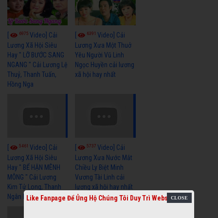
6975
6391
[
Video] Cải
[
Video] Cải
Lương Xã Hội Siêu
Lương Xưa Một Thuở
Hay " LỠ BƯỚC SANG
Yêu Người Vũ Linh
NGANG " Cải Lương Lệ
Ngọc Huyền cải lương
Thuỷ, Thanh Tuấn,
xã hội hay nhất
Hồng Nga
5461
5737
[
Video] Cải
[
Video] Cải
Lương Xã Hội Siêu
Lương Xưa Nước Mắt
Hay " BỂ HẬN MÊNH
Chiều Ly Biệt Minh
MÔNG " Cải Lương
Vương Tài Linh cải
Kim Tử Long, Thanh
lương xã hội hay nhất
Ngân Hay Nhất
Like Fanpage Để Ủng Hộ Chúng Tôi Duy Trì Website