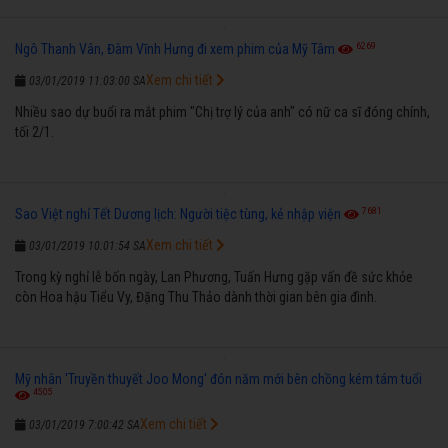
6269
Ngô Thanh Vân, Đàm Vĩnh Hưng đi xem phim của Mỹ Tâm
Xem chi tiết
03/01/2019 11:03:00 SA
Nhiều sao dự buổi ra mắt phim "Chị trợ lý của anh" có nữ ca sĩ đóng chính,
tối 2/1.
7681
Sao Việt nghỉ Tết Dương lịch: Người tiệc tùng, kẻ nhập viện
Xem chi tiết
03/01/2019 10:01:54 SA
Trong kỳ nghỉ lễ bốn ngày, Lan Phương, Tuấn Hưng gặp vấn đề sức khỏe
còn Hoa hậu Tiểu Vy, Đặng Thu Thảo dành thời gian bên gia đình.
Mỹ nhân 'Truyền thuyết Joo Mong' đón năm mới bên chồng kém tám tuổi
4505
Xem chi tiết
03/01/2019 7:00:42 SA