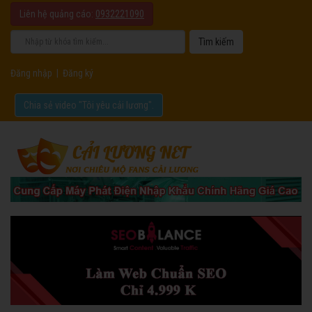
Liên hệ quảng cáo:
0932221090
Đăng nhập
|
Đăng ký
Chia sẻ video "Tôi yêu cải lương".