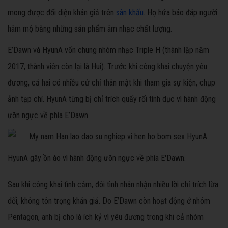
mong được đối diện khán giả trên
sân khấu
. Họ hứa báo đáp người
hâm mộ bằng những sản phẩm âm nhạc chất lượng.
E’Dawn và HyunA vốn chung nhóm nhạc Triple H (thành lập năm
2017, thành viên còn lại là Hui). Trước khi công khai chuyện yêu
đương, cả hai có nhiều cử chỉ thân mật khi tham gia sự kiện, chụp
ảnh tạp chí. HyunA từng bị chỉ trích quấy rối tình dục vì hành động
ưỡn ngực về phía E’Dawn.
HyunA gây ồn ào vì hành động ưỡn ngực về phía E'Dawn.
Sau khi công khai tình cảm, đôi tình nhân nhận nhiều lời chỉ trích lừa
dối, không tôn trọng khán giả. Do E’Dawn còn hoạt động ở nhóm
Pentagon, anh bị cho là ích kỷ vì yêu đương trong khi cả nhóm