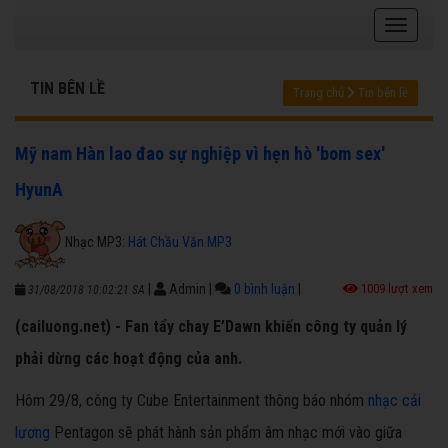
TIN BÊN LỀ
Trang chủ
Tin bên lề
Mỹ nam Hàn lao đao sự nghiệp vì hẹn hò 'bom sex'
HyunA
Nhạc MP3:
Hát Chầu Văn MP3
|
Admin
|
0 bình luận
|
1009 lượt xem
31/08/2018 10:02:21 SA
(cailuong.net) - Fan tẩy chay E’Dawn khiến công ty quản lý
phải dừng các hoạt động của anh.
Hôm 29/8, công ty Cube Entertainment thông báo nhóm
nhạc cải
lương
Pentagon sẽ phát hành sản phẩm âm nhạc mới vào giữa