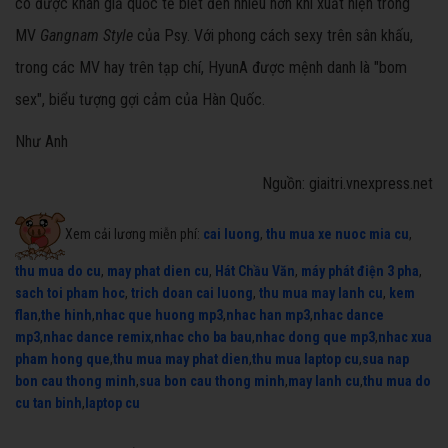
cô được khán giả quốc tế biết đến nhiều hơn khi xuất hiện trong
MV
Gangnam Style
của Psy. Với phong cách sexy trên sân khấu,
trong các MV hay trên tạp chí, HyunA được mệnh danh là "bom
sex", biểu tượng gợi cảm của Hàn Quốc.
Như Anh
Nguồn: giaitri.vnexpress.net
Xem cải lương miễn phí:
cai luong
,
thu mua xe nuoc mia cu
,
thu mua do cu
,
may phat dien cu
,
Hát Chầu Văn
,
máy phát điện 3 pha
,
sach toi pham hoc
,
trich doan cai luong
,
thu mua may lanh cu
,
kem
flan
,
the hinh
,
nhac que huong mp3
,
nhac han mp3
,
nhac dance
mp3
,
nhac dance remix
,
nhac cho ba bau
,
nhac dong que mp3
,
nhac xua
pham hong que
,
thu mua may phat dien
,
thu mua laptop cu
,
sua nap
bon cau thong minh
,
sua bon cau thong minh
,
may lanh cu
,
thu mua do
cu tan binh
,
laptop cu