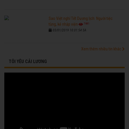
Sao Việt nghỉ Tết Dương lịch: Người tiệc
7681
tùng, kẻ nhập viện
03/01/2019 10:01:54 SA
Xem thêm nhiều tin khác
TÔI YÊU CẢI LƯƠNG