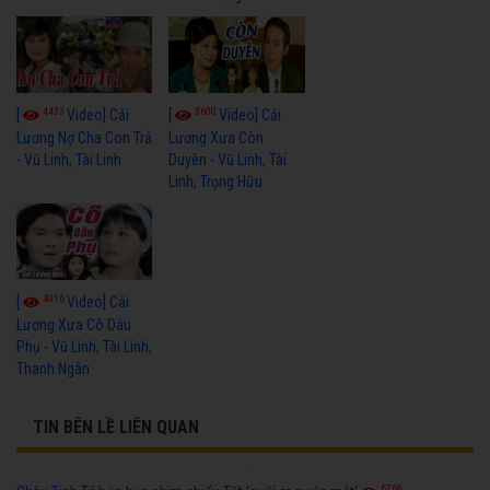
4433
3600
[
Video] Cải
[
Video] Cải
Lương Nợ Cha Con Trả
Lương Xưa Còn
- Vũ Linh, Tài Linh
Duyên - Vũ Linh, Tài
Linh, Trọng Hữu
4016
[
Video] Cải
Lương Xưa Cô Dâu
Phụ - Vũ Linh, Tài Linh,
Thanh Ngân
TIN BÊN LỀ LIÊN QUAN
6769