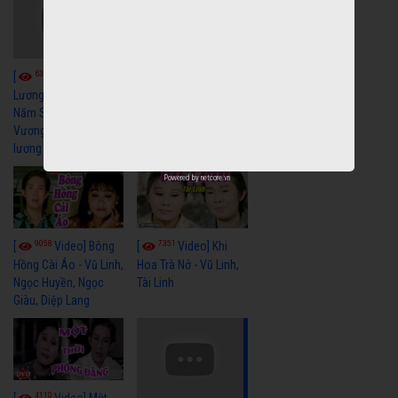
6040
[
Video] Quán
6324
[
Video] Cải
Nửa Khuya-Minh
Cảnh-Trọng Hữu
Lương Xưa : Rồi 30
Năm Sau - Minh
Vương Lệ Thủy | cải
lương xã hội hay nhất
Powered by
netcore.vn
9058
7351
[
Video] Bông
[
Video] Khi
Hồng Cài Áo - Vũ Linh,
Hoa Trà Nở - Vũ Linh,
Ngọc Huyền, Ngọc
Tài Linh
Giàu, Diệp Lang
4110
[
Video] Một