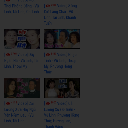
3658
[
Video] Sóng
Thời Phóng Đãng - Vũ
Linh, Tài Linh, Chí Linh
Gió Làng Chài - Vũ
Linh, Tài Linh, Khánh
Tuấn
3768
3439
[
Video] Dãy
[
Video] Nhạc
Ngân Hà - Vũ Linh, Tài
Tình - Vũ Linh, Thoại
Linh, Thoại Mỹ
Mỹ, Phương Hồng
Thủy
4114
3965
[
Video] Cải
[
Video] Cải
Lương Xưa Hãy Ngủ
Lương Xưa Đi Biển -
Yên Niềm Đau - Vũ
Vũ Linh, Phương Hồng
Linh, Tài Linh
Thủy, Hương Lan,
Thanh Hằng