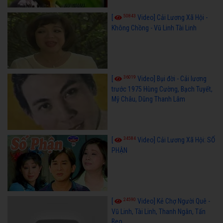
50843
[
Video] Cải Lương Xã Hội -
Không Chồng - Vũ Linh Tài Linh
36019
[
Video] Bụi đời - Cải lương
trước 1975 Hùng Cường, Bạch Tuyết,
Mỹ Châu, Dũng Thanh Lâm
34584
[
Video] Cải Lương Xã Hội: SỐ
PHẬN
24590
[
Video] Kẻ Chợ Người Quê -
Vũ Linh, Tài Linh, Thanh Ngân, Tấn
Beo