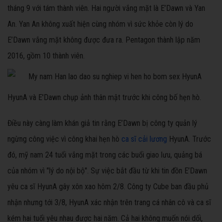
tháng 9 với tám thành viên. Hai người vắng mặt là E’Dawn và Yan
An. Yan An không xuất hiện cùng nhóm vì sức khỏe còn lý do
E’Dawn vắng mặt không được đưa ra. Pentagon thành lập năm
2016, gồm 10 thành viên.
HyunA và E'Dawn chụp ảnh thân mật trước khi công bố hẹn hò.
Điều này càng làm khán giả tin rằng E’Dawn bị công ty quản lý
ngừng công việc vì công khai hẹn hò
ca sĩ cải lương
HyunA. Trước
đó, mỹ nam 24 tuổi vắng mặt trong các buổi giao lưu, quảng bá
của nhóm vì "lý do nội bộ". Sự việc bắt đầu từ khi tin đồn E’Dawn
yêu ca sĩ HyunA gây xôn xao hôm 2/8. Công ty Cube ban đầu phủ
nhận nhưng tới 3/8, HyunA xác nhận trên trang cá nhân cô và ca sĩ
kém hai tuổi yêu nhau được hai năm. Cả hai không muốn nói dối,