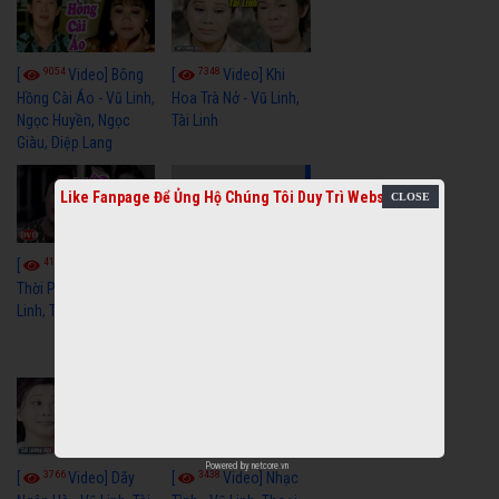
9054
7348
[
Video] Bông
[
Video] Khi
Hồng Cài Áo - Vũ Linh,
Hoa Trà Nở - Vũ Linh,
Ngọc Huyền, Ngọc
Tài Linh
Giàu, Diệp Lang
Like Fanpage Để Ủng Hộ Chúng Tôi Duy Trì Website
4109
[
Video] Một
3657
[
Video] Sóng
Thời Phóng Đãng - Vũ
Linh, Tài Linh, Chí Linh
Gió Làng Chài - Vũ
Linh, Tài Linh, Khánh
Tuấn
Powered by
netcore.vn
3766
3438
[
Video] Dãy
[
Video] Nhạc