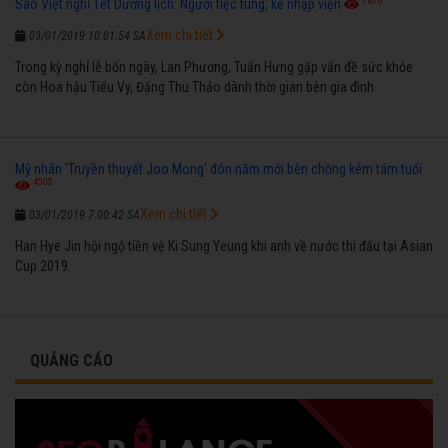
7676
Sao Việt nghỉ Tết Dương lịch: Người tiệc tùng, kẻ nhập viện
Xem chi tiết
03/01/2019 10:01:54 SA
Trong kỳ nghỉ lễ bốn ngày, Lan Phương, Tuấn Hưng gặp vấn đề sức khỏe
còn Hoa hậu Tiểu Vy, Đặng Thu Thảo dành thời gian bên gia đình.
Mỹ nhân 'Truyền thuyết Joo Mong' đón năm mới bên chồng kém tám tuổi
4505
Xem chi tiết
03/01/2019 7:00:42 SA
Han Hye Jin hội ngộ tiền vệ Ki Sung Yeung khi anh về nước thi đấu tại Asian
Cup 2019.
QUẢNG CÁO