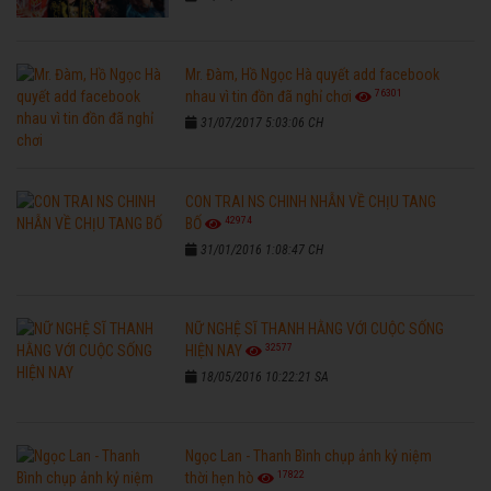
Mr. Đàm, Hồ Ngọc Hà quyết add facebook
76301
nhau vì tin đồn đã nghỉ chơi
31/07/2017 5:03:06 CH
CON TRAI NS CHINH NHẪN VỀ CHỊU TANG
42974
BỐ
31/01/2016 1:08:47 CH
NỮ NGHỆ SĨ THANH HẰNG VỚI CUỘC SỐNG
32577
HIỆN NAY
18/05/2016 10:22:21 SA
Ngọc Lan - Thanh Bình chụp ảnh kỷ niệm
17822
thời hẹn hò