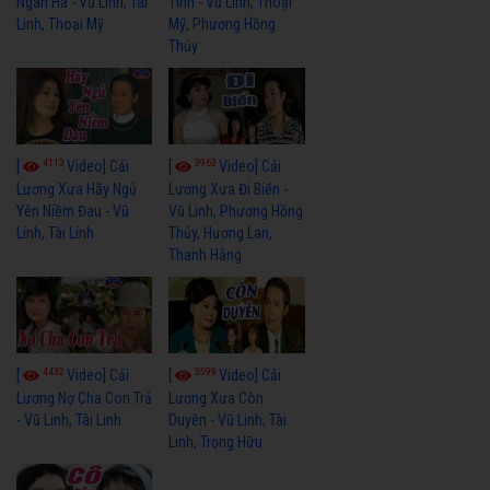
Ngân Hà - Vũ Linh, Tài
Tình - Vũ Linh, Thoại
Linh, Thoại Mỹ
Mỹ, Phương Hồng
Thủy
4113
3963
[
Video] Cải
[
Video] Cải
Lương Xưa Hãy Ngủ
Lương Xưa Đi Biển -
Yên Niềm Đau - Vũ
Vũ Linh, Phương Hồng
Linh, Tài Linh
Thủy, Hương Lan,
Thanh Hằng
4432
3599
[
Video] Cải
[
Video] Cải
Lương Nợ Cha Con Trả
Lương Xưa Còn
- Vũ Linh, Tài Linh
Duyên - Vũ Linh, Tài
Linh, Trọng Hữu