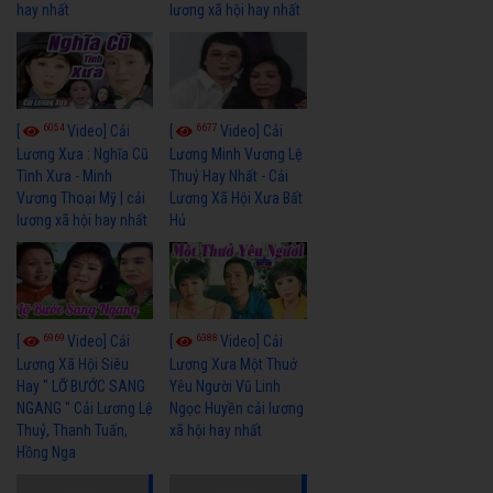
hay nhất
lương xã hội hay nhất
6054
6677
[
Video] Cải
[
Video] Cải
Lương Xưa : Nghĩa Cũ
Lương Minh Vương Lệ
Tình Xưa - Minh
Thuỷ Hay Nhất - Cải
Vương Thoại Mỹ | cải
Lương Xã Hội Xưa Bất
lương xã hội hay nhất
Hủ
6969
6388
[
Video] Cải
[
Video] Cải
Lương Xã Hội Siêu
Lương Xưa Một Thuở
Hay " LỠ BƯỚC SANG
Yêu Người Vũ Linh
NGANG " Cải Lương Lệ
Ngọc Huyền cải lương
Thuỷ, Thanh Tuấn,
xã hội hay nhất
Hồng Nga