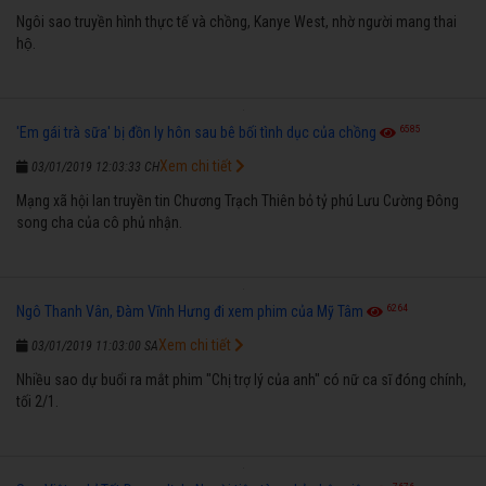
Ngôi sao truyền hình thực tế và chồng, Kanye West, nhờ người mang thai
hộ.
6585
'Em gái trà sữa' bị đồn ly hôn sau bê bối tình dục của chồng
Xem chi tiết
03/01/2019 12:03:33 CH
Mạng xã hội lan truyền tin Chương Trạch Thiên bỏ tỷ phú Lưu Cường Đông
song cha của cô phủ nhận.
6264
Ngô Thanh Vân, Đàm Vĩnh Hưng đi xem phim của Mỹ Tâm
Xem chi tiết
03/01/2019 11:03:00 SA
Nhiều sao dự buổi ra mắt phim "Chị trợ lý của anh" có nữ ca sĩ đóng chính,
tối 2/1.