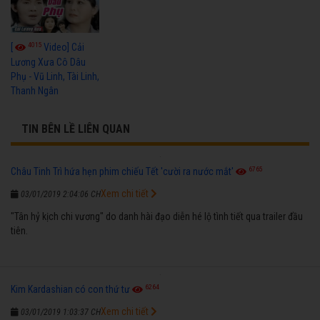
4015
[
Video] Cải
Lương Xưa Cô Dâu
Phụ - Vũ Linh, Tài Linh,
Thanh Ngân
TIN BÊN LỀ LIÊN QUAN
6765
Châu Tinh Trì hứa hẹn phim chiếu Tết 'cười ra nước mắt'
Xem chi tiết
03/01/2019 2:04:06 CH
"Tân hỷ kịch chi vương" do danh hài đạo diễn hé lộ tình tiết qua trailer đầu
tiên.
6264
Kim Kardashian có con thứ tư
Xem chi tiết
03/01/2019 1:03:37 CH