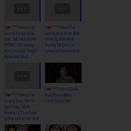
5459
5733
[
Video] Cải
[
Video] Cải
Lương Xã Hội Siêu
Lương Xưa Nước Mắt
Hay " BỂ HẬN MÊNH
Chiều Ly Biệt Minh
MÔNG " Cải Lương
Vương Tài Linh cải
Kim Tử Long, Thanh
lương xã hội hay nhất
Ngân Hay Nhất
6038
[
Video] Quán
6322
[
Video] Cải
Nửa Khuya-Minh
Cảnh-Trọng Hữu
Lương Xưa : Rồi 30
Năm Sau - Minh
Vương Lệ Thủy | cải
lương xã hội hay nhất