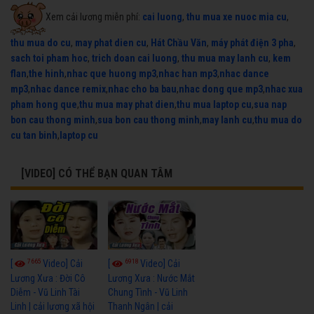
Xem cải lương miễn phí:
cai luong
,
thu mua xe nuoc mia cu
,
thu mua do cu
,
may phat dien cu
,
Hát Chầu Văn
,
máy phát điện 3 pha
,
sach toi pham hoc
,
trich doan cai luong
,
thu mua may lanh cu
,
kem
flan
,
the hinh
,
nhac que huong mp3
,
nhac han mp3
,
nhac dance
mp3
,
nhac dance remix
,
nhac cho ba bau
,
nhac dong que mp3
,
nhac xua
pham hong que
,
thu mua may phat dien
,
thu mua laptop cu
,
sua nap
bon cau thong minh
,
sua bon cau thong minh
,
may lanh cu
,
thu mua do
cu tan binh
,
laptop cu
[VIDEO] CÓ THỂ BẠN QUAN TÂM
7665
6918
[
Video] Cải
[
Video] Cải
Lương Xưa : Đời Cô
Lương Xưa : Nước Mắt
Diễm - Vũ Linh Tài
Chung Tình - Vũ Linh
Linh | cải lương xã hội
Thanh Ngân | cải