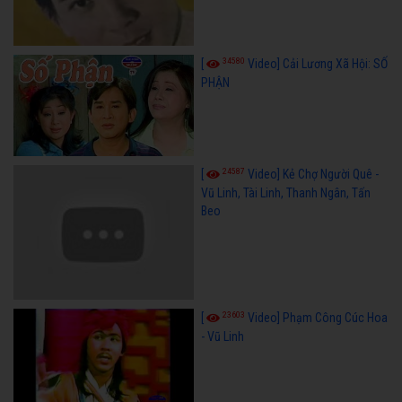
34580
[
Video] Cải Lương Xã Hội: SỐ
PHẬN
24587
[
Video] Kẻ Chợ Người Quê -
Vũ Linh, Tài Linh, Thanh Ngân, Tấn
Beo
23603
[
Video] Phạm Công Cúc Hoa
- Vũ Linh