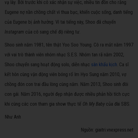
vạ lây. Bởi trước khi cô xác nhận sự việc, nhiều tin đồn cho rằng
Eugene nợ nần chồng chất vì thua bạc, khiến cuộc sống, danh tiếng
của Eugene bị ảnh hưởng. Vì tai tiếng này, Shoo đã chuyển
Instagram
của cô sang chế độ riêng tư.
Shoo sinh năm 1981, tên thật Yoo Soo Young. Cô ra mắt năm 1997
với vai trò thành viên nhóm nhạc S.E.S. Nhóm tan rã năm 2002,
Shoo chuyển sang hoạt động solo, diễn nhạc
sân khấu kịch
. Ca sĩ
kết hôn cùng vận động viên bóng rổ Im Hyo Sung năm 2010, vợ
chồng đón con trai đầu lòng cùng năm. Năm 2013, Shoo sinh đôi
con gái. Năm 2016, người đẹp nhận được nhiều phản hồi tích cực
khi cùng các con tham gia show thực tế
Oh My Baby
của đài SBS.
Như Anh
Nguồn: giaitri.vnexpress.net