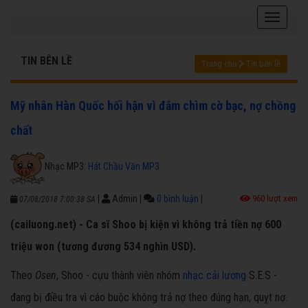
TIN BÊN LỀ
Trang chủ
Tin bên lề
Mỹ nhân Hàn Quốc hối hận vì đắm chìm cờ bạc, nợ chồng
chất
Nhạc MP3:
Hát Chầu Văn MP3
|
Admin
|
0 bình luận
|
960 lượt xem
07/08/2018 7:00:38 SA
(cailuong.net) - Ca sĩ Shoo bị kiện vì không trả tiền nợ 600
triệu won (tương đương 534 nghìn USD).
Theo
Osen
, Shoo - cựu thành viên nhóm
nhạc cải lương
S.E.S -
đang bị điều tra vì cáo buộc không trả nợ theo đúng hạn, quỵt nợ.