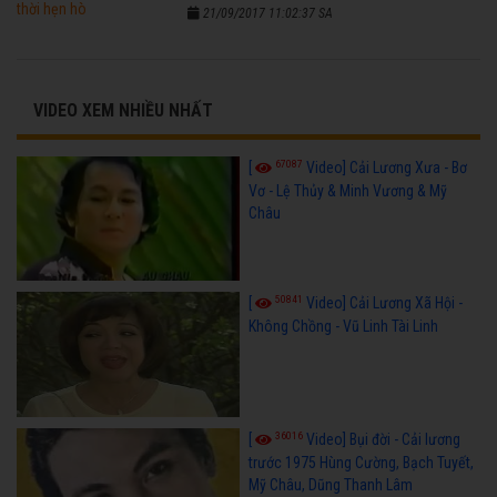
21/09/2017 11:02:37 SA
VIDEO XEM NHIỀU NHẤT
67087
[
Video] Cải Lương Xưa - Bơ
Vơ - Lệ Thủy & Minh Vương & Mỹ
Châu
50841
[
Video] Cải Lương Xã Hội -
Không Chồng - Vũ Linh Tài Linh
36016
[
Video] Bụi đời - Cải lương
trước 1975 Hùng Cường, Bạch Tuyết,
Mỹ Châu, Dũng Thanh Lâm