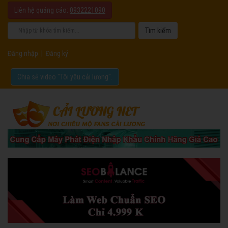
Liên hệ quảng cáo:
0932221090
Đăng nhập
|
Đăng ký
Chia sẻ video "Tôi yêu cải lương".