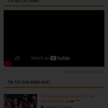
TÔI YÊU CẢI LƯƠNG
Xem thêm nhiều video khác
TIN TỨC XEM NHIỀU NHẤT
260 tuồng cải lương xưa trước 1975 hay
96197
nhất từ trước đến nay
17/07/2017 11:33:48 CH