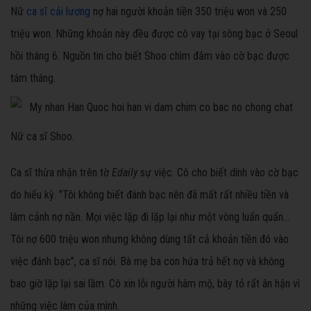
Nữ
ca sĩ cải lương
nợ hai người khoản tiền 350 triệu won và 250
triệu won. Những khoản này đều được cô vay tại sòng bạc ở Seoul
hồi tháng 6. Nguồn tin cho biết Shoo chìm đắm vào cờ bạc được
tám tháng.
Nữ ca sĩ Shoo.
Ca sĩ thừa nhận trên tờ
Edaily
sự việc. Cô cho biết dính vào cờ bạc
do hiếu kỳ. "Tôi không biết đánh bạc nên đã mất rất nhiều tiền và
lâm cảnh nợ nần. Mọi việc lặp đi lặp lại như một vòng luẩn quẩn...
Tôi nợ 600 triệu won nhưng không dùng tất cả khoản tiền đó vào
việc đánh bạc", ca sĩ nói. Bà mẹ ba con hứa trả hết nợ và không
bao giờ lặp lại sai lầm. Cô xin lỗi người hâm mộ, bày tỏ rất ân hận vì
những việc làm của mình.