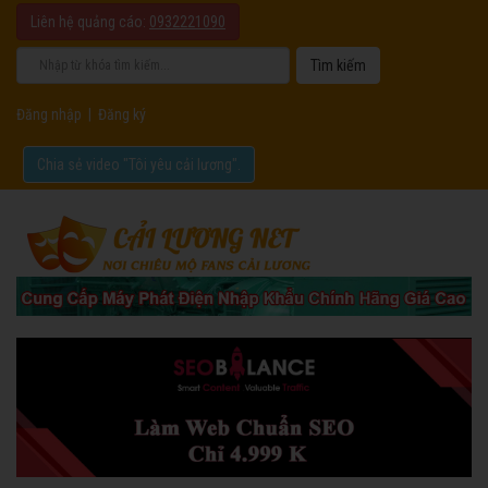
Liên hệ quảng cáo:
0932221090
Đăng nhập
|
Đăng ký
Chia sẻ video "Tôi yêu cải lương".