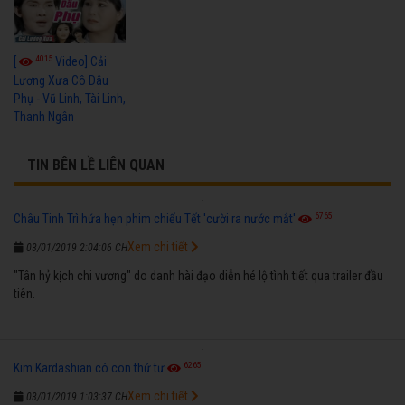
4015
[
Video] Cải
Lương Xưa Cô Dâu
Phụ - Vũ Linh, Tài Linh,
Thanh Ngân
TIN BÊN LỀ LIÊN QUAN
6765
Châu Tinh Trì hứa hẹn phim chiếu Tết 'cười ra nước mắt'
Xem chi tiết
03/01/2019 2:04:06 CH
"Tân hỷ kịch chi vương" do danh hài đạo diễn hé lộ tình tiết qua trailer đầu
tiên.
6265
Kim Kardashian có con thứ tư
Xem chi tiết
03/01/2019 1:03:37 CH