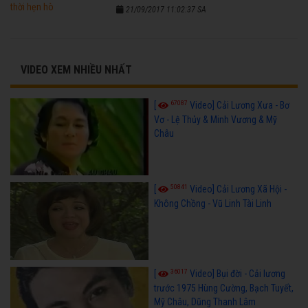
21/09/2017 11:02:37 SA
VIDEO XEM NHIỀU NHẤT
67087
[
Video] Cải Lương Xưa - Bơ
Vơ - Lệ Thủy & Minh Vương & Mỹ
Châu
50841
[
Video] Cải Lương Xã Hội -
Không Chồng - Vũ Linh Tài Linh
36017
[
Video] Bụi đời - Cải lương
trước 1975 Hùng Cường, Bạch Tuyết,
Mỹ Châu, Dũng Thanh Lâm