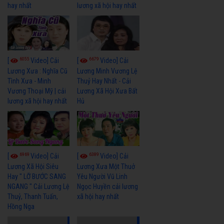
hay nhất
lương xã hội hay nhất
6055
6679
[
Video] Cải
[
Video] Cải
Lương Xưa : Nghĩa Cũ
Lương Minh Vương Lệ
Tình Xưa - Minh
Thuỷ Hay Nhất - Cải
Vương Thoại Mỹ | cải
Lương Xã Hội Xưa Bất
lương xã hội hay nhất
Hủ
6969
6389
[
Video] Cải
[
Video] Cải
Lương Xã Hội Siêu
Lương Xưa Một Thuở
Hay " LỠ BƯỚC SANG
Yêu Người Vũ Linh
NGANG " Cải Lương Lệ
Ngọc Huyền cải lương
Thuỷ, Thanh Tuấn,
xã hội hay nhất
Hồng Nga