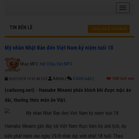
TIN BÊN LỀ
Trang chủ
Tin bên lề
Mỹ nhân Nhật Bản đến Việt Nam kỷ niệm tuổi 18
Nhạc MP3:
Hát Chầu Văn MP3
|
Admin
|
0 bình luận
|
1082 lượt xem
26/07/2018 10:02:48 CH
(cailuong.net) - Hamabe Minami phấn khích khi được mặc áo
dài, thưởng thức món ăn Việt.
Hamabe Minami gần đây tới Việt Nam thực hiện bộ ảnh lịch, dự
kiến phát hành vào ngày 29/8 nhân dịp sinh nhật 18 tuổi. Theo