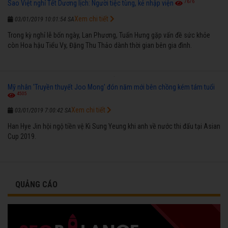
7676
Sao Việt nghỉ Tết Dương lịch: Người tiệc tùng, kẻ nhập viện
Xem chi tiết
03/01/2019 10:01:54 SA
Trong kỳ nghỉ lễ bốn ngày, Lan Phương, Tuấn Hưng gặp vấn đề sức khỏe
còn Hoa hậu Tiểu Vy, Đặng Thu Thảo dành thời gian bên gia đình.
Mỹ nhân 'Truyền thuyết Joo Mong' đón năm mới bên chồng kém tám tuổi
4505
Xem chi tiết
03/01/2019 7:00:42 SA
Han Hye Jin hội ngộ tiền vệ Ki Sung Yeung khi anh về nước thi đấu tại Asian
Cup 2019.
QUẢNG CÁO