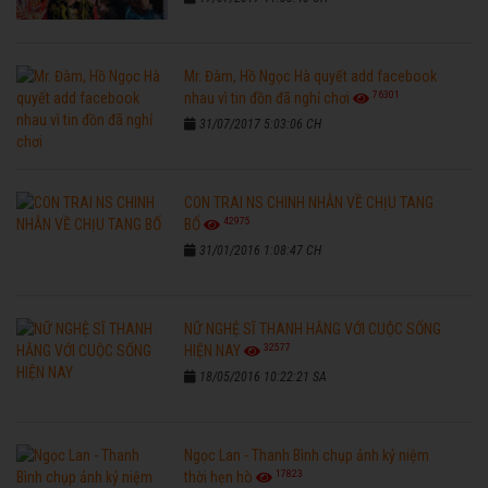
Mr. Đàm, Hồ Ngọc Hà quyết add facebook
76301
nhau vì tin đồn đã nghỉ chơi
31/07/2017 5:03:06 CH
CON TRAI NS CHINH NHẪN VỀ CHỊU TANG
42975
BỐ
31/01/2016 1:08:47 CH
NỮ NGHỆ SĨ THANH HẰNG VỚI CUỘC SỐNG
32577
HIỆN NAY
18/05/2016 10:22:21 SA
Ngọc Lan - Thanh Bình chụp ảnh kỷ niệm
17823
thời hẹn hò