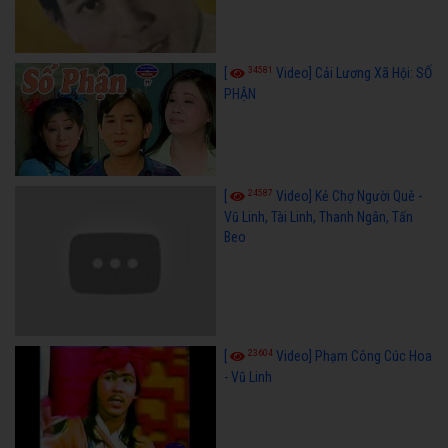
34581
[
Video] Cải Lương Xã Hội: SỐ
PHẬN
24587
[
Video] Kẻ Chợ Người Quê -
Vũ Linh, Tài Linh, Thanh Ngân, Tấn
Beo
23604
[
Video] Phạm Công Cúc Hoa
- Vũ Linh