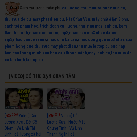
Xem cải lương miễn phí:
cai luong
,
thu mua xe nuoc mia cu
,
thu mua do cu
,
may phat dien cu
,
Hát Chầu Văn
,
máy phát điện 3 pha
,
sach toi pham hoc
,
trich doan cai luong
,
thu mua may lanh cu
,
kem
flan
,
the hinh
,
nhac que huong mp3
,
nhac han mp3
,
nhac dance
mp3
,
nhac dance remix
,
nhac cho ba bau
,
nhac dong que mp3
,
nhac xua
pham hong que
,
thu mua may phat dien
,
thu mua laptop cu
,
sua nap
bon cau thong minh
,
sua bon cau thong minh
,
may lanh cu
,
thu mua do
cu tan binh
,
laptop cu
[VIDEO] CÓ THỂ BẠN QUAN TÂM
7665
6918
[
Video] Cải
[
Video] Cải
Lương Xưa : Đời Cô
Lương Xưa : Nước Mắt
Diễm - Vũ Linh Tài
Chung Tình - Vũ Linh
Linh | cải lương xã hội
Thanh Ngân | cải