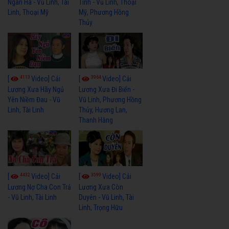
Ngân Hà - Vũ Linh, Tài
Tình - Vũ Linh, Thoại
Linh, Thoại Mỹ
Mỹ, Phương Hồng
Thủy
4113
3964
[
Video] Cải
[
Video] Cải
Lương Xưa Hãy Ngủ
Lương Xưa Đi Biển -
Yên Niềm Đau - Vũ
Vũ Linh, Phương Hồng
Linh, Tài Linh
Thủy, Hương Lan,
Thanh Hằng
4432
3599
[
Video] Cải
[
Video] Cải
Lương Nợ Cha Con Trả
Lương Xưa Còn
- Vũ Linh, Tài Linh
Duyên - Vũ Linh, Tài
Linh, Trọng Hữu