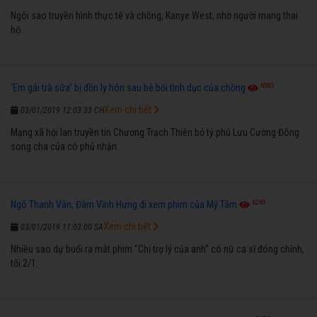
Ngôi sao truyền hình thực tế và chồng, Kanye West, nhờ người mang thai
hộ.
6585
'Em gái trà sữa' bị đồn ly hôn sau bê bối tình dục của chồng
Xem chi tiết
03/01/2019 12:03:33 CH
Mạng xã hội lan truyền tin Chương Trạch Thiên bỏ tỷ phú Lưu Cường Đông
song cha của cô phủ nhận.
6265
Ngô Thanh Vân, Đàm Vĩnh Hưng đi xem phim của Mỹ Tâm
Xem chi tiết
03/01/2019 11:03:00 SA
Nhiều sao dự buổi ra mắt phim "Chị trợ lý của anh" có nữ ca sĩ đóng chính,
tối 2/1.