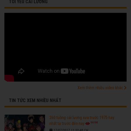
TÔI YÊU CẢI LƯƠNG
Xem thêm nhiều video khác
TIN TỨC XEM NHIỀU NHẤT
260 tuồng cải lương xưa trước 1975 hay
96198
nhất từ trước đến nay
17/07/2017 11:33:48 CH