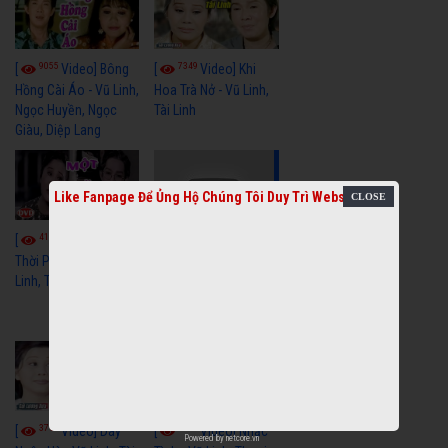
9055
7349
[
Video] Bông
[
Video] Khi
Hồng Cài Áo - Vũ Linh,
Hoa Trà Nở - Vũ Linh,
Ngọc Huyền, Ngọc
Tài Linh
Giàu, Diệp Lang
Like Fanpage Để Ủng Hộ Chúng Tôi Duy Trì Website
4109
[
Video] Một
3657
[
Video] Sóng
Thời Phóng Đãng - Vũ
Linh, Tài Linh, Chí Linh
Gió Làng Chài - Vũ
Linh, Tài Linh, Khánh
Tuấn
3766
3438
[
Video] Dãy
[
Video] Nhạc
Powered by
netcore.vn