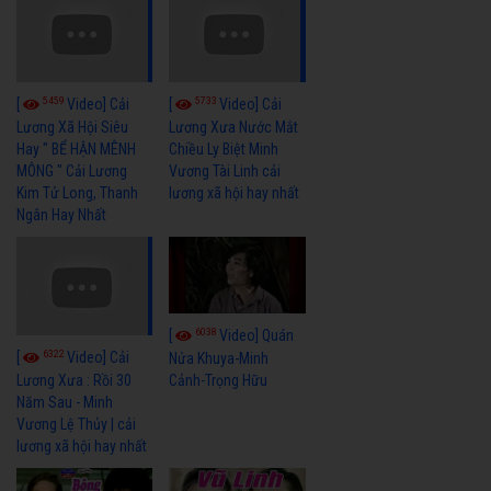
5459
5733
[
Video] Cải
[
Video] Cải
Lương Xã Hội Siêu
Lương Xưa Nước Mắt
Hay " BỂ HẬN MÊNH
Chiều Ly Biệt Minh
MÔNG " Cải Lương
Vương Tài Linh cải
Kim Tử Long, Thanh
lương xã hội hay nhất
Ngân Hay Nhất
6038
[
Video] Quán
6322
[
Video] Cải
Nửa Khuya-Minh
Cảnh-Trọng Hữu
Lương Xưa : Rồi 30
Năm Sau - Minh
Vương Lệ Thủy | cải
lương xã hội hay nhất