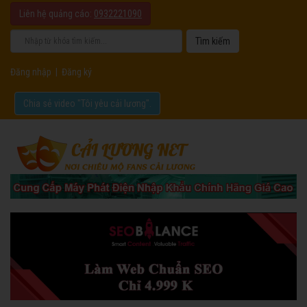
Liên hệ quảng cáo:
0932221090
Đăng nhập
|
Đăng ký
Chia sẻ video "Tôi yêu cải lương".