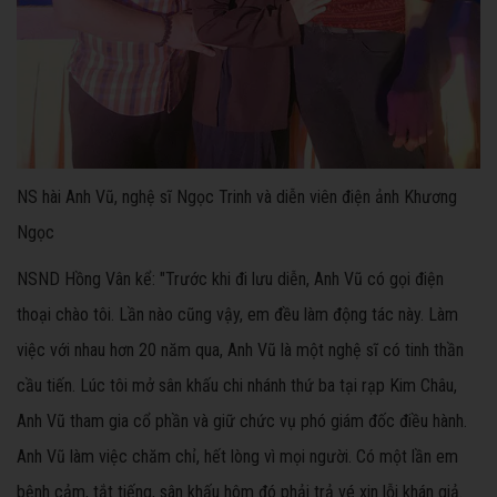
NS hài Anh Vũ, nghệ sĩ Ngọc Trinh và diễn viên điện ảnh Khương
Ngọc
NSND Hồng Vân kể: "Trước khi đi lưu diễn, Anh Vũ có gọi điện
thoại chào tôi. Lần nào cũng vậy, em đều làm động tác này. Làm
việc với nhau hơn 20 năm qua, Anh Vũ là một nghệ sĩ có tinh thần
cầu tiến. Lúc tôi mở sân khấu chi nhánh thứ ba tại rạp Kim Châu,
Anh Vũ tham gia cổ phần và giữ chức vụ phó giám đốc điều hành.
Anh Vũ làm việc chăm chỉ, hết lòng vì mọi người. Có một lần em
bệnh cảm, tắt tiếng, sân khấu hôm đó phải trả vé xin lỗi khán giả.