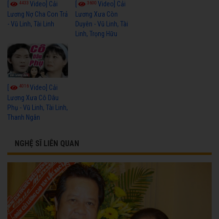
4433
3600
[
Video] Cải
[
Video] Cải
Lương Nợ Cha Con Trả
Lương Xưa Còn
- Vũ Linh, Tài Linh
Duyên - Vũ Linh, Tài
Linh, Trọng Hữu
4016
[
Video] Cải
Lương Xưa Cô Dâu
Phụ - Vũ Linh, Tài Linh,
Thanh Ngân
NGHỆ SĨ LIÊN QUAN