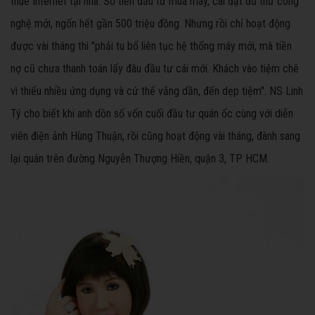
thuê Internet tại nhà. Số tiền đầu tư mua máy, cài đặt đủ thứ công
nghệ mới, ngốn hết gần 500 triệu đồng. Nhưng rồi chỉ hoạt động
được vài tháng thì "phải tu bổ liên tục hệ thống máy mới, mà tiền
nợ cũ chưa thanh toán lấy đâu đầu tư cái mới. Khách vào tiệm chê
vì thiếu nhiều ứng dụng và cứ thế vắng dần, đến dẹp tiệm". NS Linh
Tý cho biết khi anh dồn số vốn cuối đầu tư quán ốc cùng với diễn
viên điện ảnh Hùng Thuận, rồi cũng hoạt động vài tháng, đành sang
lại quán trên đường Nguyễn Thượng Hiền, quận 3, TP HCM.