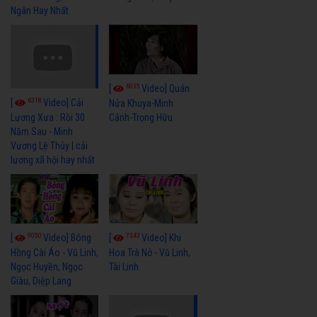
Ngân Hay Nhất
6035
[
Video] Quán
6318
[
Video] Cải
Nửa Khuya-Minh
Cảnh-Trọng Hữu
Lương Xưa : Rồi 30
Năm Sau - Minh
Vương Lệ Thủy | cải
lương xã hội hay nhất
9050
7343
[
Video] Bông
[
Video] Khi
Hồng Cài Áo - Vũ Linh,
Hoa Trà Nở - Vũ Linh,
Ngọc Huyền, Ngọc
Tài Linh
Giàu, Diệp Lang