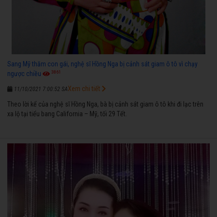
Sang Mỹ thăm con gái, nghệ sĩ Hồng Nga bị cảnh sát giam ô tô vì chạy
3861
ngược chiều
Xem chi tiết
11/10/2021 7:00:52 SA
Theo lời kể của nghệ sĩ Hồng Nga, bà bị cảnh sát giam ô tô khi đi lạc trên
xa lộ tại tiểu bang California – Mỹ, tối 29 Tết.