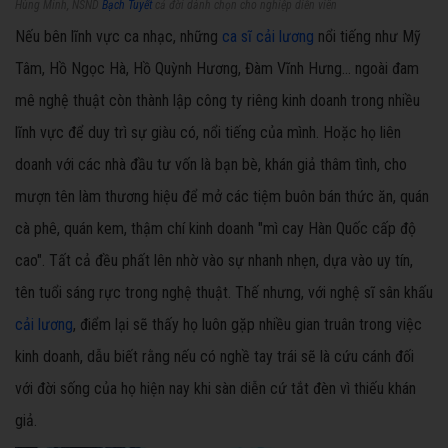
Hùng Minh, NSND
Bạch Tuyết
cả đời dành chọn cho nghiệp diễn viên
Nếu bên lĩnh vực ca nhạc, những
ca sĩ cải lương
nổi tiếng như Mỹ
Tâm, Hồ Ngọc Hà, Hồ Quỳnh Hương, Đàm Vĩnh Hưng… ngoài đam
mê nghệ thuật còn thành lập công ty riêng kinh doanh trong nhiều
lĩnh vực để duy trì sự giàu có, nổi tiếng của mình. Hoặc họ liên
doanh với các nhà đầu tư vốn là bạn bè, khán giả thâm tình, cho
mượn tên làm thương hiệu để mở các tiệm buôn bán thức ăn, quán
cà phê, quán kem, thậm chí kinh doanh "mì cay Hàn Quốc cấp độ
cao". Tất cả đều phất lên nhờ vào sự nhanh nhẹn, dựa vào uy tín,
tên tuổi sáng rực trong nghệ thuật. Thế nhưng, với nghệ sĩ sân khấu
cải lương
, điểm lại sẽ thấy họ luôn gặp nhiều gian truân trong việc
kinh doanh, dẫu biết rằng nếu có nghề tay trái sẽ là cứu cánh đối
với đời sống của họ hiện nay khi sàn diễn cứ tắt đèn vì thiếu khán
giả.