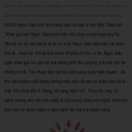
Sau thời gian kinh doanh vải, NSND Ngọc Giàu rút ra một chân lý: chỉ có sàn diễn là nơi
bà toàn tâm, toàn ý. Ảnh trong vở "Hoa cuối mùa" bà diễn cùng kép trẻ Võ Minh Lâm
NSND Ngọc Giàu một thời sang sạp vải bán ở chợ Bến Thành kể:
"Khán giả biết Ngọc Giàu buôn bán vải cũng ra chợ mua ủng hộ.
Nhưng rồi về sau người ta đi coi mặt Ngọc Giàu ngồi bán vải nhiều
hơn là… mua vải. Với lại bán buôn thì phải có lời, có lãi, Ngọc Giàu
nghe khán giả trả giá riết mà không bớt thì cũng kỳ, mà bớt riết thì
không có lãi. Tiền thuế, tiền vải tồn, tiền sang quầy kinh doanh… đủ
thứ tiền khiến cuối tháng chóng mặt, mà vốn thì cứ thâm hụt, bù lỗ
mãi. Chỉ chưa đến 6 tháng, tôi sang tiệm vải". Theo bà, ông Tổ
nghề dường như chỉ cho nghệ sĩ cải lương sống một nghề, hiếm hoi
lắm mới có được nghệ sĩ làm nghề tay trái mà thành công.