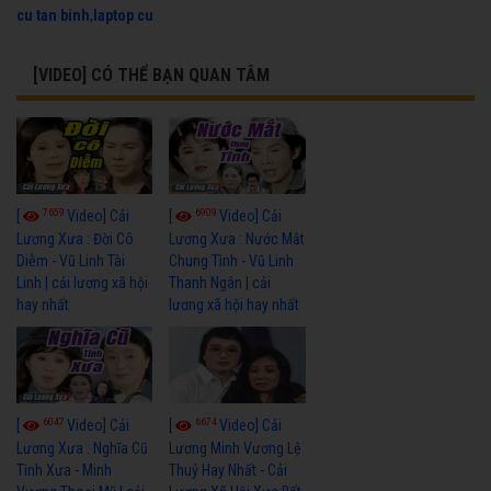
cu tan binh
,
laptop cu
[VIDEO] CÓ THỂ BẠN QUAN TÂM
7659
6909
[
Video] Cải
[
Video] Cải
Lương Xưa : Đời Cô
Lương Xưa : Nước Mắt
Diễm - Vũ Linh Tài
Chung Tình - Vũ Linh
Linh | cải lương xã hội
Thanh Ngân | cải
hay nhất
lương xã hội hay nhất
6047
6674
[
Video] Cải
[
Video] Cải
Lương Xưa : Nghĩa Cũ
Lương Minh Vương Lệ
Tình Xưa - Minh
Thuỷ Hay Nhất - Cải