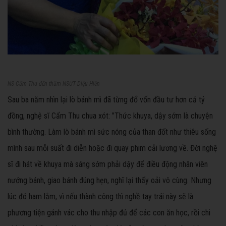
NS Cẩm Thu đến thăm NSƯT Diệu Hiền
Sau ba năm nhìn lại lò bánh mì đã từng đổ vốn đầu tư hơn cả tỷ
đồng, nghệ sĩ Cẩm Thu chua xót: "Thức khuya, dậy sớm là chuyện
bình thường. Làm lò bánh mì sức nóng của than đốt như thiêu sống
mình sau mỗi suất đi diễn hoặc đi quay phim cải lương về. Đời nghệ
sĩ đi hát về khuya mà sáng sớm phải dậy để điều động nhân viên
nướng bánh, giao bánh đúng hẹn, nghĩ lại thấy oải vô cùng. Nhưng
lúc đó ham lắm, vì nếu thành công thì nghề tay trái này sẽ là
phương tiện gánh vác cho thu nhập đủ để các con ăn học, rồi chi