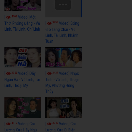
4108
[
Video] Một
3656
[
Video] Sóng
Thời Phóng Đãng - Vũ
Linh, Tài Linh, Chí Linh
Gió Làng Chài - Vũ
Linh, Tài Linh, Khánh
Tuấn
3765
3437
[
Video] Dãy
[
Video] Nhạc
Ngân Hà - Vũ Linh, Tài
Tình - Vũ Linh, Thoại
Linh, Thoại Mỹ
Mỹ, Phương Hồng
Thủy
4112
3962
[
Video] Cải
[
Video] Cải
Lương Xưa Hãy Ngủ
Lương Xưa Đi Biển -