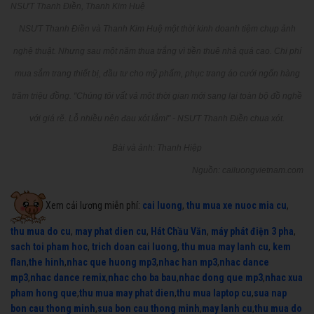
NSƯT Thanh Điền, Thanh Kim Huệ
NSƯT Thanh Điền và Thanh Kim Huệ một thời kinh doanh tiệm chụp ảnh
nghệ thuật. Nhưng sau một năm thua trắng vì tiền thuê nhà quá cao. Chi phí
mua sắm trang thiết bị, đầu tư cho mỹ phẩm, phục trang áo cưới ngốn hàng
trăm triệu đồng. "Chúng tôi vất vả một thời gian mới sang lại toàn bộ đồ nghề
với giá rẽ. Lỗ nhiều nên đau xót lắm!" - NSƯT Thanh Điền chua xót.
Bài và ảnh: Thanh Hiệp
Nguồn: cailuongvietnam.com
Xem cải lương miễn phí:
cai luong
,
thu mua xe nuoc mia cu
,
thu mua do cu
,
may phat dien cu
,
Hát Chầu Văn
,
máy phát điện 3 pha
,
sach toi pham hoc
,
trich doan cai luong
,
thu mua may lanh cu
,
kem
flan
,
the hinh
,
nhac que huong mp3
,
nhac han mp3
,
nhac dance
mp3
,
nhac dance remix
,
nhac cho ba bau
,
nhac dong que mp3
,
nhac xua
pham hong que
,
thu mua may phat dien
,
thu mua laptop cu
,
sua nap
bon cau thong minh
,
sua bon cau thong minh
,
may lanh cu
,
thu mua do