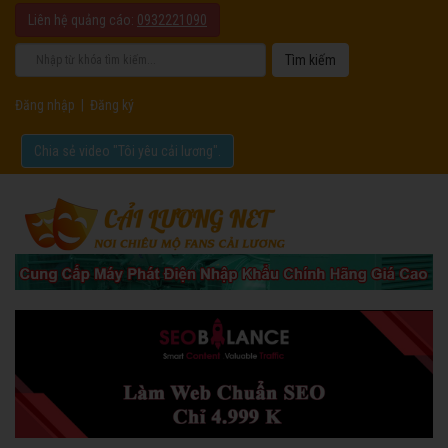
Liên hệ quảng cáo:
0932221090
Đăng nhập
|
Đăng ký
Chia sẻ video "Tôi yêu cải lương".