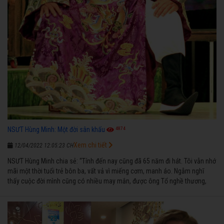
4874
NSƯT Hùng Minh: Một đời sân khấu
Xem chi tiết
12/04/2022 12:05:23 CH
NSƯT Hùng Minh chia sẻ: “Tính đến nay cũng đã 65 năm đi hát. Tôi vẫn nhớ
mãi một thời tuổi trẻ bôn ba, vất vả vì miếng cơm, manh áo. Ngẫm nghĩ
thấy cuộc đời mình cũng có nhiều may mắn, được ông Tổ nghề thương,
nên từ một cậu bé nghèo chẳng biết hát xướng là gì, trong dòng đời xuôi
ngược nhận được những cơ may để từng bước thành danh với nghiệp ca
diễn”.