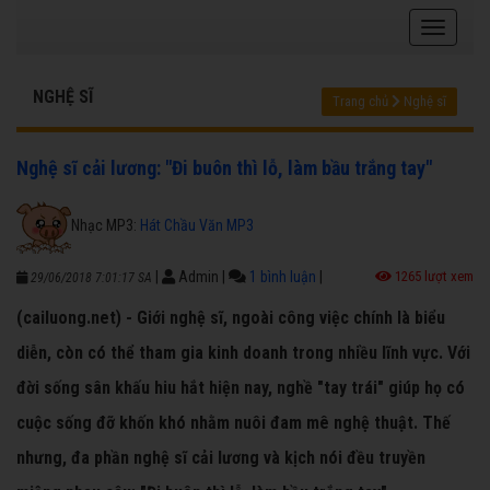
NGHỆ SĨ
Trang chủ
Nghệ sĩ
Nghệ sĩ cải lương: "Đi buôn thì lỗ, làm bầu trắng tay"
Nhạc MP3:
Hát Chầu Văn MP3
|
Admin
|
1 bình luận
|
1265 lượt xem
29/06/2018 7:01:17 SA
(cailuong.net) - Giới nghệ sĩ, ngoài công việc chính là biểu
diễn, còn có thể tham gia kinh doanh trong nhiều lĩnh vực. Với
đời sống sân khấu hiu hắt hiện nay, nghề "tay trái" giúp họ có
cuộc sống đỡ khốn khó nhằm nuôi đam mê nghệ thuật. Thế
nhưng, đa phần nghệ sĩ cải lương và kịch nói đều truyền