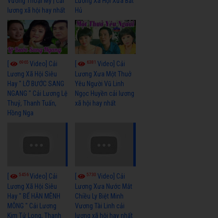
Vương Thoại Mỹ | cải
Lương Xã Hội Xưa Bất
lương xã hội hay nhất
Hủ
6965
6381
[
Video] Cải
[
Video] Cải
Lương Xã Hội Siêu
Lương Xưa Một Thuở
Hay " LỠ BƯỚC SANG
Yêu Người Vũ Linh
NGANG " Cải Lương Lệ
Ngọc Huyền cải lương
Thuỷ, Thanh Tuấn,
xã hội hay nhất
Hồng Nga
5456
5730
[
Video] Cải
[
Video] Cải
Lương Xã Hội Siêu
Lương Xưa Nước Mắt
Hay " BỂ HẬN MÊNH
Chiều Ly Biệt Minh
MÔNG " Cải Lương
Vương Tài Linh cải
Kim Tử Long, Thanh
lương xã hội hay nhất