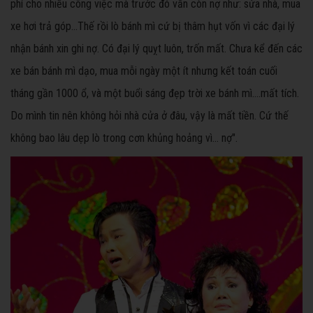
phí cho nhiều công việc mà trước đó vẫn còn nợ như: sửa nhà, mua
xe hơi trả góp…Thế rồi lò bánh mì cứ bị thâm hụt vốn vì các đại lý
nhận bánh xin ghi nợ. Có đại lý quỵt luôn, trốn mất. Chưa kể đến các
xe bán bánh mì dạo, mua mỗi ngày một ít nhưng kết toán cuối
tháng gần 1000 ổ, và một buổi sáng đẹp trời xe bánh mì….mất tích.
Do mình tin nên không hỏi nhà cửa ở đâu, vậy là mất tiền. Cứ thế
không bao lâu dẹp lò trong cơn khủng hoảng vì… nợ".