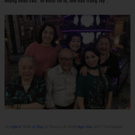
miệng nhau câu: "Đi buôn thì lỗ, làm bầu trắng tay".
Các
nghệ sĩ
: NSND
Lệ Thủy
, NS Phượng Liên, NSND
Ngọc Giàu
, NSƯT Thanh Nguyệt,