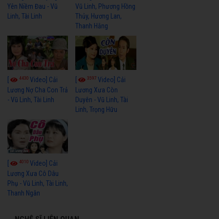
Yên Niềm Đau - Vũ
Vũ Linh, Phương Hồng
Linh, Tài Linh
Thủy, Hương Lan,
Thanh Hằng
4430
3597
[
Video] Cải
[
Video] Cải
Lương Nợ Cha Con Trả
Lương Xưa Còn
- Vũ Linh, Tài Linh
Duyên - Vũ Linh, Tài
Linh, Trọng Hữu
4010
[
Video] Cải
Lương Xưa Cô Dâu
Phụ - Vũ Linh, Tài Linh,
Thanh Ngân