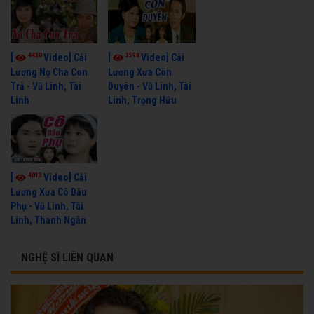
4430
3598
[
Video] Cải
[
Video] Cải
Lương Nợ Cha Con
Lương Xưa Còn
Trả - Vũ Linh, Tài
Duyên - Vũ Linh, Tài
Linh
Linh, Trọng Hữu
4013
[
Video] Cải
Lương Xưa Cô Dâu
Phụ - Vũ Linh, Tài
Linh, Thanh Ngân
NGHỆ SĨ LIÊN QUAN