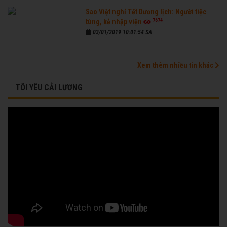
Sao Việt nghỉ Tết Dương lịch: Người tiệc
7674
tùng, kẻ nhập viện
03/01/2019 10:01:54 SA
Xem thêm nhiều tin khác
TÔI YÊU CẢI LƯƠNG