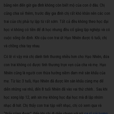
bằng nên đến giờ gia đình không còn biết mộ của con ở đâu. Chị
cũng chia sẻ thêm, trước đây gia đình chị rất khó khăn nên các con
trai của chị phải tự lập từ rất sớm. Tất cả đều không theo học đại
học vì không có tiền để đi học nhưng đều cố gắng lập nghiệp và có
cuộc sống ổn định. Khi cậu con trai út Hạo Nhiên được 6 tuổi, chị
và chồng chia tay nhau.
Có lẽ vì vậy mà chị dành tình thương nhiều hơn cho Hạo Nhiên, đứa
con trai không có được tình thương trọn vẹn của cha và mẹ. Hạo
Nhiên cũng là người con thừa hưởng niềm đam mê sân khấu của
mẹ. Từ lúc 3 tuổi, Hạo Nhiên đã được lên sân khấu cùng mẹ để
diễn những vai nhỏ, đến 8 tuổi Nhiên đã vào vai thứ chính… Sau khi
học xong lớp 12, anh xin mẹ không học đại học mà đi lập nhóm
nhạc đi hát. Chị thấy con trai tập viết nhạc, chị có xem qua và
“thấy cũng được”. Đến khi chị đi diễn chung với nữ
ca sĩ cải lương