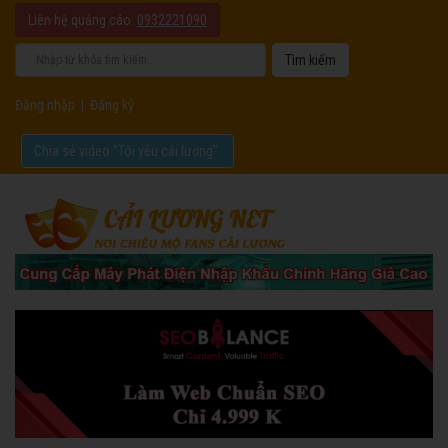
Liên hệ quảng cáo:
0932221090
Đăng nhập
|
Đăng ký
Chia sẻ video "Tôi yêu cải lương".