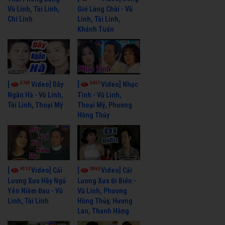
Vũ Linh, Tài Linh,
Gió Làng Chài - Vũ
Chí Linh
Linh, Tài Linh,
Khánh Tuấn
3765
3437
[
Video] Dãy
[
Video] Nhạc
Ngân Hà - Vũ Linh,
Tình - Vũ Linh,
Tài Linh, Thoại Mỹ
Thoại Mỹ, Phương
Hồng Thủy
4112
3962
[
Video] Cải
[
Video] Cải
Lương Xưa Hãy Ngủ
Lương Xưa Đi Biển -
Yên Niềm Đau - Vũ
Vũ Linh, Phương
Linh, Tài Linh
Hồng Thủy, Hương
Lan, Thanh Hằng