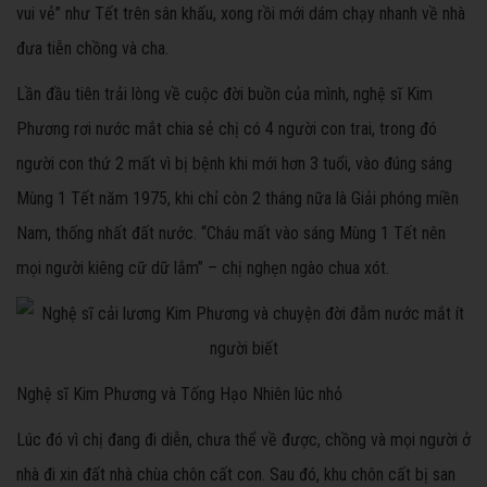
vui vẻ” như Tết trên sân khấu, xong rồi mới dám chạy nhanh về nhà
đưa tiễn chồng và cha.
Lần đầu tiên trải lòng về cuộc đời buồn của mình, nghệ sĩ Kim
Phương rơi nước mắt chia sẻ chị có 4 người con trai, trong đó
người con thứ 2 mất vì bị bệnh khi mới hơn 3 tuổi, vào đúng sáng
Mùng 1 Tết năm 1975, khi chỉ còn 2 tháng nữa là Giải phóng miền
Nam, thống nhất đất nước. “Cháu mất vào sáng Mùng 1 Tết nên
mọi người kiêng cữ dữ lắm” – chị nghẹn ngào chua xót.
Nghệ sĩ Kim Phương và Tống Hạo Nhiên lúc nhỏ
Lúc đó vì chị đang đi diễn, chưa thể về được, chồng và mọi người ở
nhà đi xin đất nhà chùa chôn cất con. Sau đó, khu chôn cất bị san