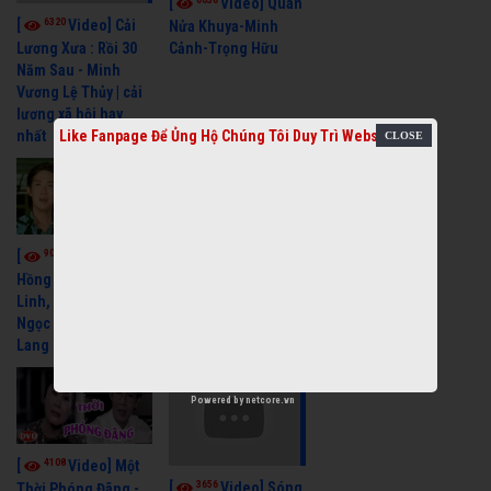
[
Video] Quán
6320
[
Video] Cải
Nửa Khuya-Minh
Cảnh-Trọng Hữu
Lương Xưa : Rồi 30
Năm Sau - Minh
Vương Lệ Thủy | cải
lương xã hội hay
Like Fanpage Để Ủng Hộ Chúng Tôi Duy Trì Website
nhất
9051
7346
[
Video] Bông
[
Video] Khi
Hồng Cài Áo - Vũ
Hoa Trà Nở - Vũ
Linh, Ngọc Huyền,
Linh, Tài Linh
Ngọc Giàu, Diệp
Lang
Powered by
netcore.vn
4108
[
Video] Một
3656
[
Video] Sóng
Thời Phóng Đãng -