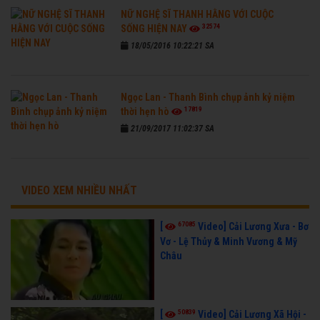
NỮ NGHỆ SĨ THANH HẰNG VỚI CUỘC
32574
SỐNG HIỆN NAY
18/05/2016 10:22:21 SA
Ngọc Lan - Thanh Bình chụp ảnh kỷ niệm
17819
thời hẹn hò
21/09/2017 11:02:37 SA
VIDEO XEM NHIỀU NHẤT
67085
[
Video] Cải Lương Xưa - Bơ
Vơ - Lệ Thủy & Minh Vương & Mỹ
Châu
50839
[
Video] Cải Lương Xã Hội -