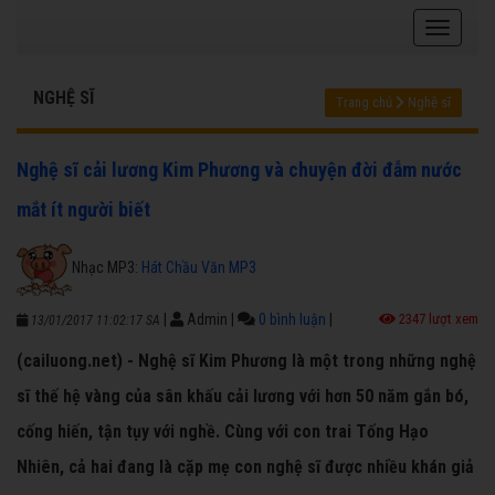
NGHỆ SĨ
Trang chủ
Nghệ sĩ
Nghệ sĩ cải lương Kim Phương và chuyện đời đẫm nước
mắt ít người biết
Nhạc MP3:
Hát Chầu Văn MP3
|
Admin
|
0 bình luận
|
2347 lượt xem
13/01/2017 11:02:17 SA
(cailuong.net) - Nghệ sĩ Kim Phương là một trong những nghệ
sĩ thế hệ vàng của sân khấu cải lương với hơn 50 năm gắn bó,
cống hiến, tận tụy với nghề. Cùng với con trai Tống Hạo
Nhiên, cả hai đang là cặp mẹ con nghệ sĩ được nhiều khán giả