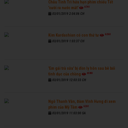
Châu Tinh Trì hứa hẹn phim chiếu Tết
6761
'cười ra nước mắt'
03/01/2019 2:04:06 CH
6260
Kim Kardashian có con thứ tư
03/01/2019 1:03:37 CH
'Em gái trà sữa' bị đồn ly hôn sau bê bối
6580
tình dục của chồng
03/01/2019 12:03:33 CH
Ngô Thanh Vân, Đàm Vĩnh Hưng đi xem
6261
phim của Mỹ Tâm
03/01/2019 11:03:00 SA