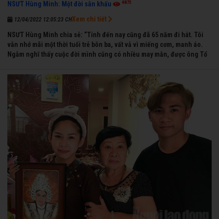
4875
NSƯT Hùng Minh: Một đời sân khấu
Xem chi tiết
12/04/2022 12:05:23 CH
NSƯT Hùng Minh chia sẻ: “Tính đến nay cũng đã 65 năm đi hát. Tôi
vẫn nhớ mãi một thời tuổi trẻ bôn ba, vất vả vì miếng cơm, manh áo.
Ngẫm nghĩ thấy cuộc đời mình cũng có nhiều may mắn, được ông Tổ
nghề thương, nên từ một cậu bé nghèo chẳng biết hát xướng là gì,
trong dòng đời xuôi ngược nhận được những cơ may để từng bước
thành danh với nghiệp ca diễn”.