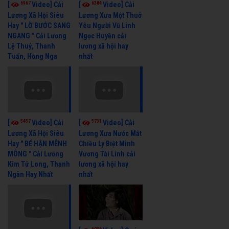
6967
6384
[
Video] Cải
[
Video] Cải
Lương Xã Hội Siêu
Lương Xưa Một Thuở
Hay " LỠ BƯỚC SANG
Yêu Người Vũ Linh
NGANG " Cải Lương
Ngọc Huyền cải
Lệ Thuỷ, Thanh
lương xã hội hay
Tuấn, Hồng Nga
nhất
5457
5731
[
Video] Cải
[
Video] Cải
Lương Xã Hội Siêu
Lương Xưa Nước Mắt
Hay " BỂ HẬN MÊNH
Chiều Ly Biệt Minh
MÔNG " Cải Lương
Vương Tài Linh cải
Kim Tử Long, Thanh
lương xã hội hay
Ngân Hay Nhất
nhất
6036