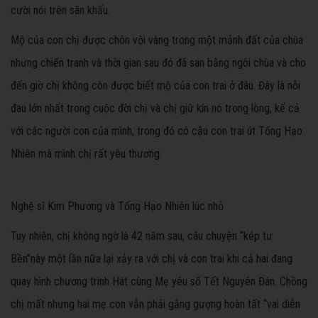
cười nói trên sân khấu.
Mộ của con chị được chôn vội vàng trong một mảnh đất của chùa
nhưng chiến tranh và thời gian sau đó đã san bằng ngôi chùa và cho
đến giờ chị không còn được biết mộ của con trai ở đâu. Đây là nỗi
đau lớn nhất trong cuộc đời chị và chị giữ kín nó trong lòng, kể cả
với các người con của mình, trong đó có cậu con trai út Tống Hạo
Nhiên mà mình chị rất yêu thương.
Nghệ sĩ Kim Phương và Tống Hạo Nhiên lúc nhỏ
Tuy nhiên, chị không ngờ là 42 năm sau, câu chuyện “kép tư
Bền”này một lần nữa lại xảy ra với chị và con trai khi cả hai đang
quay hình chương trình Hát cùng Mẹ yêu số Tết Nguyên Đán. Chồng
chị mất nhưng hai mẹ con vẫn phải gắng gượng hoàn tất “vai diễn