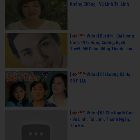
Không Chồng - Vũ Linh Tài Linh
36013
[
Video] Bụi đời - Cải lương
trước 1975 Hùng Cường, Bạch
Tuyết, Mỹ Châu, Dũng Thanh Lâm
34576
[
Video] Cải Lương Xã Hội:
SỐ PHẬN
24584
[
Video] Kẻ Chợ Người Quê
- Vũ Linh, Tài Linh, Thanh Ngân,
Tấn Beo