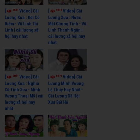
7661
6914
[
Video] Cải
[
Video] Cải
Lương Xưa : Đời Cô
Lương Xưa : Nước
Diễm - Vũ Linh Tài
Mắt Chung Tình - Vũ
Linh | cải lương xã
Linh Thanh Ngân |
hội hay nhất
cải lương xã hội hay
nhất
6051
6675
[
Video] Cải
[
Video] Cải
Lương Xưa : Nghĩa
Lương Minh Vương
Cũ Tình Xưa - Minh
Lệ Thuỷ Hay Nhất -
Vương Thoại Mỹ | cải
Cải Lương Xã Hội
lương xã hội hay
Xưa Bất Hủ
nhất