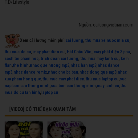
T.D/Lifestyle
Nguồn: cailuongvietnam.com
Xem cải lương miễn phí:
cai luong
,
thu mua xe nuoc mia cu
,
thu mua do cu
,
may phat dien cu
,
Hát Chầu Văn
,
máy phát điện 3 pha
,
sach toi pham hoc
,
trich doan cai luong
,
thu mua may lanh cu
,
kem
flan
,
the hinh
,
nhac que huong mp3
,
nhac han mp3
,
nhac dance
mp3
,
nhac dance remix
,
nhac cho ba bau
,
nhac dong que mp3
,
nhac
xua pham hong que
,
thu mua may phat dien
,
thu mua laptop cu
,
sua
nap bon cau thong minh
,
sua bon cau thong minh
,
may lanh cu
,
thu
mua do cu tan binh
,
laptop cu
[VIDEO] CÓ THỂ BẠN QUAN TÂM