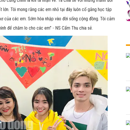
 cho cũng chính là khi ta nhận về. Ta chia sẻ với những mảnh đời
ất lớn. Tôi mong rằng các em nhỏ tại đây luôn cố gắng học tập
 mơ của các em. Sớm hòa nhập vào đời sống cộng đồng. Tôi cảm
 mình để chăm lo cho các em" - NS Cẩm Thu chia sẻ.