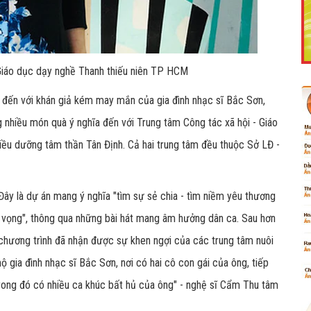
 Giáo dục dạy nghề Thanh thiếu niên TP HCM
Like Fanpage Để Ủng Hộ Chúng Tôi Duy Trì Website
ến với khán giả kém may mắn của gia đình nhạc sĩ Bắc Sơn,
nhiều món quà ý nghĩa đến với Trung tâm Công tác xã hội - Giáo
ều dưỡng tâm thần Tân Định. Cả hai trung tâm đều thuộc Sở LĐ -
. Đây là dự án mang ý nghĩa "tìm sự sẻ chia - tìm niềm yêu thương
 vọng", thông qua những bài hát mang âm hưởng dân ca. Sau hơn
 chương trình đã nhận được sự khen ngợi của các trung tâm nuôi
Powered by
netcore.vn
 gia đình nhạc sĩ Bắc Sơn, nơi có hai cô con gái của ông, tiếp
trong đó có nhiều ca khúc bất hủ của ông" - nghệ sĩ Cẩm Thu tâm