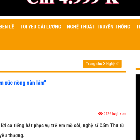
BÊN LỀ
TÔI YÊU CẢI LƯƠNG
NGHỆ THUẬT TRUYỀN THỐNG
T
Trang chủ
Nghệ sĩ
ảm xúc nồng nàn lắm"
2126 lượt xem
lời ca tiếng hát phục vụ trẻ em mồ côi, nghệ sĩ Cẩm Thu từ
 yêu thương.