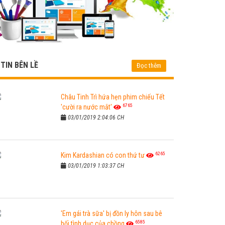
TIN BÊN LỀ
Đọc thêm
Châu Tinh Trì hứa hẹn phim chiếu Tết
6765
'cười ra nước mắt'
03/01/2019 2:04:06 CH
6265
Kim Kardashian có con thứ tư
03/01/2019 1:03:37 CH
'Em gái trà sữa' bị đồn ly hôn sau bê
6585
bối tình dục của chồng