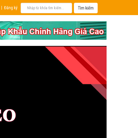
|
Đăng ký