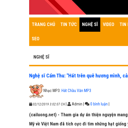
TRANG CHỦ
TIN TỨC
NGHỆ SĨ
VIDEO
TIN 
SEO
NGHỆ SĨ
Nghệ sĩ Cẩm Thu: "Hát trên quê hương mình, c
Nhạc MP3:
Hát Chầu Văn MP3
|
Admin
|
0 bình luận
|
02/12/2019 3:02:07 CH
(cailuong.net) - Tham gia dự án thiện nguyện mang 
Mỹ về Việt Nam đã tích cực đi tìm những hạt giống