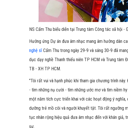
NS Cẩm Thu biểu diễn tại Trung tâm Công tác xã hội -
Hưởng ứng Dự án đưa âm nhạc mang âm hưởng dân ca đ
nghệ sĩ
Cẩm Thu trong ngày 29-9 và sáng 30-9 đã mang 
dục dạy nghề Thanh thiếu niên TP HCM và Trung tâm Đi
TB - XH TP HCM.
"Tôi rất vui và hạnh phúc khi tham gia chương trình này
- tìm những nụ cười - tìm những ước mơ và tìm niềm hy
một năm tích cực triển khai với các hoạt động ý nghĩa,
dưỡng trẻ mồ côi và người khuyết tật. Tôi rất ngưỡng mộ
tục nhân rộng hiệu quả đưa âm nhạc đến với khán giả, 
sự.