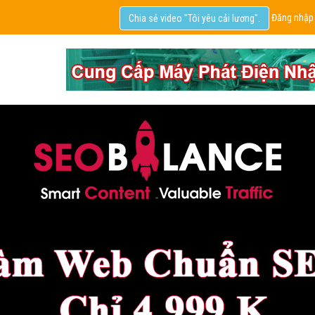
Đăng nhập
Chia sẻ video "Tôi yêu cải lương".