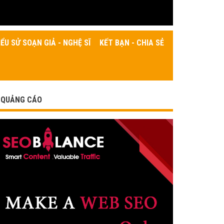
IỂU SỬ SOẠN GIẢ - NGHỆ SĨ
KẾT BẠN - CHIA SẺ
QUẢNG CÁO