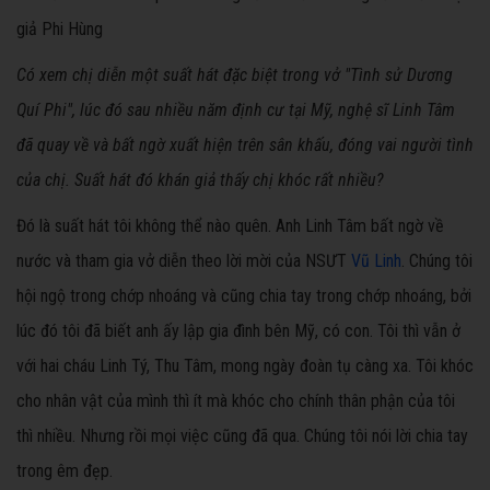
giả Phi Hùng
Có xem chị diễn một suất hát đặc biệt trong vở "Tình sử Dương
Quí Phi", lúc đó sau nhiều năm định cư tại Mỹ, nghệ sĩ Linh Tâm
đã quay về và bất ngờ xuất hiện trên sân khấu, đóng vai người tình
của chị. Suất hát đó khán giả thấy chị khóc rất nhiều?
Đó là suất hát tôi không thể nào quên. Anh Linh Tâm bất ngờ về
nước và tham gia vở diễn theo lời mời của NSƯT
Vũ Linh
. Chúng tôi
hội ngộ trong chớp nhoáng và cũng chia tay trong chớp nhoáng, bởi
lúc đó tôi đã biết anh ấy lập gia đình bên Mỹ, có con. Tôi thì vẫn ở
với hai cháu Linh Tý, Thu Tâm, mong ngày đoàn tụ càng xa. Tôi khóc
cho nhân vật của mình thì ít mà khóc cho chính thân phận của tôi
thì nhiều. Nhưng rồi mọi việc cũng đã qua. Chúng tôi nói lời chia tay
trong êm đẹp.