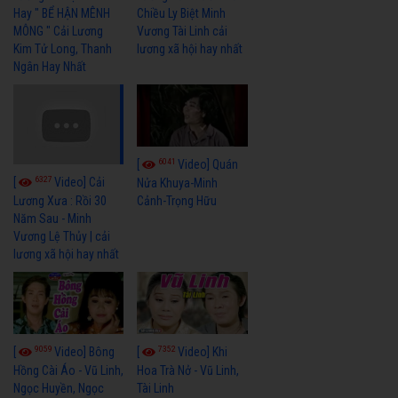
Hay " BỂ HẬN MÊNH
Chiều Ly Biệt Minh
MÔNG " Cải Lương
Vương Tài Linh cải
Kim Tử Long, Thanh
lương xã hội hay nhất
Ngân Hay Nhất
6041
[
Video] Quán
6327
[
Video] Cải
Nửa Khuya-Minh
Cảnh-Trọng Hữu
Lương Xưa : Rồi 30
Năm Sau - Minh
Vương Lệ Thủy | cải
lương xã hội hay nhất
9059
7352
[
Video] Bông
[
Video] Khi
Hồng Cài Áo - Vũ Linh,
Hoa Trà Nở - Vũ Linh,
Ngọc Huyền, Ngọc
Tài Linh