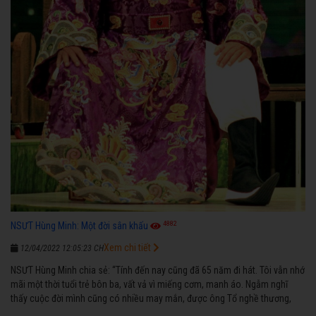
4882
NSƯT Hùng Minh: Một đời sân khấu
Xem chi tiết
12/04/2022 12:05:23 CH
NSƯT Hùng Minh chia sẻ: “Tính đến nay cũng đã 65 năm đi hát. Tôi vẫn nhớ
mãi một thời tuổi trẻ bôn ba, vất vả vì miếng cơm, manh áo. Ngẫm nghĩ
thấy cuộc đời mình cũng có nhiều may mắn, được ông Tổ nghề thương,
nên từ một cậu bé nghèo chẳng biết hát xướng là gì, trong dòng đời xuôi