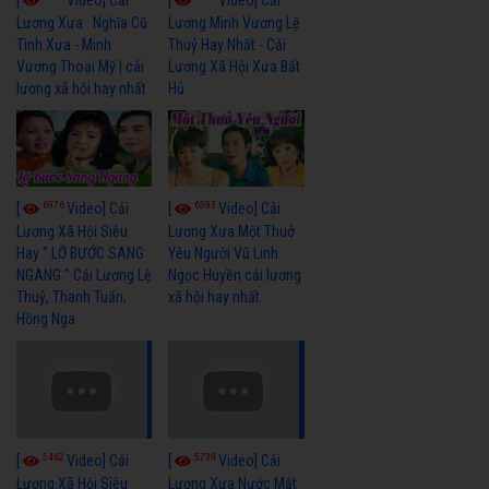
[
Video] Cải
[
Video] Cải
Lương Xưa : Nghĩa Cũ
Lương Minh Vương Lệ
Tình Xưa - Minh
Thuỷ Hay Nhất - Cải
Vương Thoại Mỹ | cải
Lương Xã Hội Xưa Bất
lương xã hội hay nhất
Hủ
6976
6393
[
Video] Cải
[
Video] Cải
Lương Xã Hội Siêu
Lương Xưa Một Thuở
Hay " LỠ BƯỚC SANG
Yêu Người Vũ Linh
NGANG " Cải Lương Lệ
Ngọc Huyền cải lương
Thuỷ, Thanh Tuấn,
xã hội hay nhất
Hồng Nga
5462
5739
[
Video] Cải
[
Video] Cải
Lương Xã Hội Siêu
Lương Xưa Nước Mắt