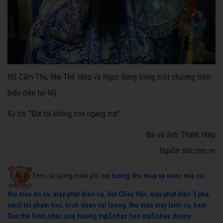
NS Cẩm Thu, Mai Thế Hiệp và Ngọc Đáng trong một chương trình
biểu diễn tại Mỹ
Kỳ tới: "Đời tôi không còn ngang trái"
Bài và ảnh: Thanh Hiệp
Nguồn: nld.com.vn
Xem cải lương miễn phí:
cai luong
,
thu mua xe nuoc mia cu
,
thu mua do cu
,
may phat dien cu
,
Hát Chầu Văn
,
máy phát điện 3 pha
,
sach toi pham hoc
,
trich doan cai luong
,
thu mua may lanh cu
,
kem
flan
,
the hinh
,
nhac que huong mp3
,
nhac han mp3
,
nhac dance