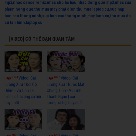
mp3
,
nhac dance remix
,
nhac cho ba bau
,
nhac dong que mp3
,
nhac xua
pham hong que
,
thu mua may phat dien
,
thu mua laptop cu
,
sua nap
bon cau thong minh
,
sua bon cau thong minh
,
may lanh cu
,
thu mua do
cu tan binh
,
laptop cu
[VIDEO] CÓ THỂ BẠN QUAN TÂM
7674
6926
[
Video] Cải
[
Video] Cải
Lương Xưa : Đời Cô
Lương Xưa : Nước Mắt
Diễm - Vũ Linh Tài
Chung Tình - Vũ Linh
Linh | cải lương xã hội
Thanh Ngân | cải
hay nhất
lương xã hội hay nhất
6071
6688