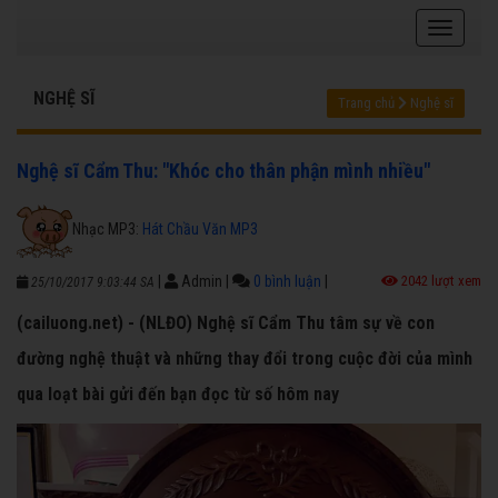
NGHỆ SĨ
Trang chủ
Nghệ sĩ
Nghệ sĩ Cẩm Thu: "Khóc cho thân phận mình nhiều"
Nhạc MP3:
Hát Chầu Văn MP3
|
Admin
|
0 bình luận
|
2042 lượt xem
25/10/2017 9:03:44 SA
(cailuong.net) - (NLĐO) Nghệ sĩ Cẩm Thu tâm sự về con
đường nghệ thuật và những thay đổi trong cuộc đời của mình
qua loạt bài gửi đến bạn đọc từ số hôm nay