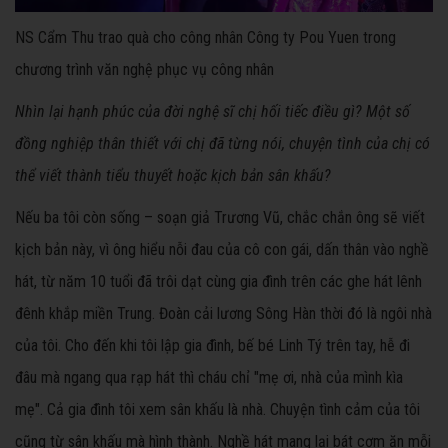
NS Cẩm Thu trao quà cho công nhân Công ty Pou Yuen trong
chương trình văn nghệ phục vụ công nhân
Nhìn lại hạnh phúc của đời nghệ sĩ chị hối tiếc điều gì? Một số
đồng nghiệp thân thiết với chị đã từng nói, chuyện tình của chị có
thể viết thành tiểu thuyết hoặc kịch bản sân khấu?
Nếu ba tôi còn sống – soạn giả Trương Vũ, chắc chắn ông sẽ viết
kịch bản này, vì ông hiểu nỗi đau của cô con gái, dấn thân vào nghề
hát, từ năm 10 tuổi đã trôi dạt cùng gia đình trên các ghe hát lênh
đênh khắp miền Trung. Đoàn cải lương Sông Hàn thời đó là ngôi nhà
của tôi. Cho đến khi tôi lập gia đình, bế bé Linh Tý trên tay, hễ đi
đâu mà ngang qua rạp hát thì cháu chỉ "mẹ ơi, nhà của mình kìa
mẹ". Cả gia đình tôi xem sân khấu là nhà. Chuyện tình cảm của tôi
cũng từ sân khấu mà hình thành. Nghề hát mang lại bát cơm ăn mỗi