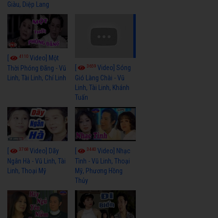
Giàu, Diệp Lang
4110
[
Video] Một
3659
[
Video] Sóng
Thời Phóng Đãng - Vũ
Linh, Tài Linh, Chí Linh
Gió Làng Chài - Vũ
Linh, Tài Linh, Khánh
Tuấn
3768
3440
[
Video] Dãy
[
Video] Nhạc
Ngân Hà - Vũ Linh, Tài
Tình - Vũ Linh, Thoại
Linh, Thoại Mỹ
Mỹ, Phương Hồng
Thủy