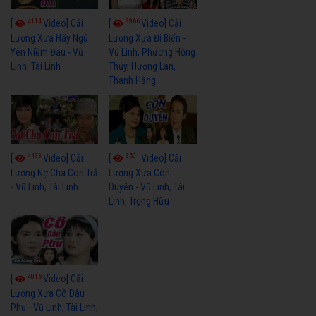
4114
3966
[
Video] Cải
[
Video] Cải
Lương Xưa Hãy Ngủ
Lương Xưa Đi Biển -
Yên Niềm Đau - Vũ
Vũ Linh, Phương Hồng
Linh, Tài Linh
Thủy, Hương Lan,
Thanh Hằng
4433
3601
[
Video] Cải
[
Video] Cải
Lương Nợ Cha Con Trả
Lương Xưa Còn
- Vũ Linh, Tài Linh
Duyên - Vũ Linh, Tài
Linh, Trọng Hữu
4016
[
Video] Cải
Lương Xưa Cô Dâu
Phụ - Vũ Linh, Tài Linh,