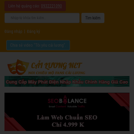
Liên hệ quảng cáo:
0932221090
Đăng nhập
|
Đăng ký
Chia sẻ video "Tôi yêu cải lương".