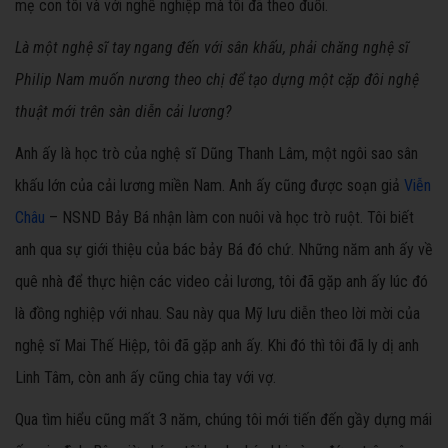
mẹ con tôi và với nghề nghiệp mà tôi đã theo đuổi.
Là một nghệ sĩ tay ngang đến với sân khấu, phải chăng nghệ sĩ
Philip Nam muốn nương theo chị để tạo dựng một cặp đôi nghệ
thuật mới trên sàn diễn cải lương?
Anh ấy là học trò của nghệ sĩ Dũng Thanh Lâm, một ngôi sao sân
khấu lớn của cải lương miền Nam. Anh ấy cũng được soạn giả
Viễn
Châu
– NSND Bảy Bá nhận làm con nuôi và học trò ruột. Tôi biết
anh qua sự giới thiệu của bác bảy Bá đó chứ. Những năm anh ấy về
quê nhà để thực hiện các video cải lương, tôi đã gặp anh ấy lúc đó
là đồng nghiệp với nhau. Sau này qua Mỹ lưu diễn theo lời mời của
nghệ sĩ Mai Thế Hiệp, tôi đã gặp anh ấy. Khi đó thì tôi đã ly dị anh
Linh Tâm, còn anh ấy cũng chia tay với vợ.
Qua tìm hiểu cũng mất 3 năm, chúng tôi mới tiến đến gầy dựng mái