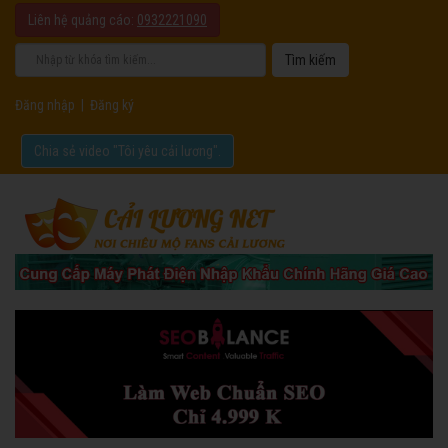
Liên hệ quảng cáo:
0932221090
Đăng nhập
|
Đăng ký
Chia sẻ video "Tôi yêu cải lương".