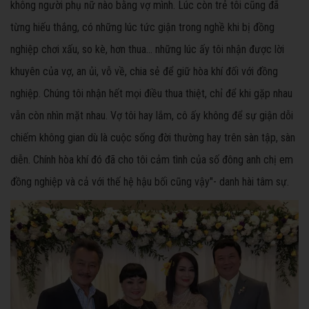
không người phụ nữ nào bằng vợ mình. Lúc còn trẻ tôi cũng đã
từng hiếu thắng, có những lúc tức giận trong nghề khi bị đồng
nghiệp chơi xấu, so kè, hơn thua… những lúc ấy tôi nhận được lời
khuyên của vợ, an ủi, vỗ về, chia sẻ để giữ hòa khí đối với đồng
nghiệp. Chúng tôi nhận hết mọi điều thua thiệt, chỉ để khi gặp nhau
vẫn còn nhìn mặt nhau. Vợ tôi hay lắm, cô ấy không để sự giận dỗi
chiếm không gian dù là cuộc sống đời thường hay trên sàn tập, sàn
diễn. Chính hòa khí đó đã cho tôi cảm tình của số đông anh chị em
đồng nghiệp và cả với thế hệ hậu bối cũng vậy"- danh hài tâm sự.