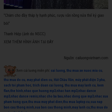
"Châm cho đầy tháp ly hạnh phúc, rượu vẫn nồng nửa thế kỷ giao
bôi"
Thanh Hiệp (ảnh do NSCC)
XEM THÊM HÌNH ẢNH TẠI ĐÂY
Nguồn: cailuongvietnam.com
Xem cải lương miễn phí:
cai luong
,
thu mua xe nuoc mia cu
,
thu mua do cu
,
may phat dien cu
,
Hát Chầu Văn
,
máy phát điện 3 pha
,
sach toi pham hoc
,
trich doan cai luong
,
thu mua may lanh cu
,
kem
flan
,
the hinh
,
nhac que huong mp3
,
nhac han mp3
,
nhac dance
mp3
,
nhac dance remix
,
nhac cho ba bau
,
nhac dong que mp3
,
nhac xua
pham hong que
,
thu mua may phat dien
,
thu mua laptop cu
,
sua nap
bon cau thong minh
,
sua bon cau thong minh
,
may lanh cu
,
thu mua do