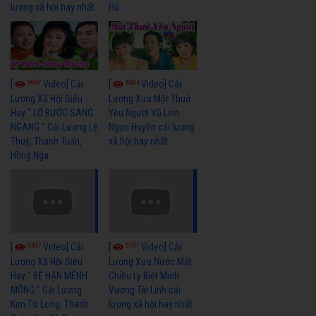
lương xã hội hay nhất
Hủ
6967
6384
[
Video] Cải
[
Video] Cải
Lương Xã Hội Siêu
Lương Xưa Một Thuở
Hay " LỠ BƯỚC SANG
Yêu Người Vũ Linh
NGANG " Cải Lương Lệ
Ngọc Huyền cải lương
Thuỷ, Thanh Tuấn,
xã hội hay nhất
Hồng Nga
5457
5731
[
Video] Cải
[
Video] Cải
Lương Xã Hội Siêu
Lương Xưa Nước Mắt
Hay " BỂ HẬN MÊNH
Chiều Ly Biệt Minh
MÔNG " Cải Lương
Vương Tài Linh cải
Kim Tử Long, Thanh
lương xã hội hay nhất