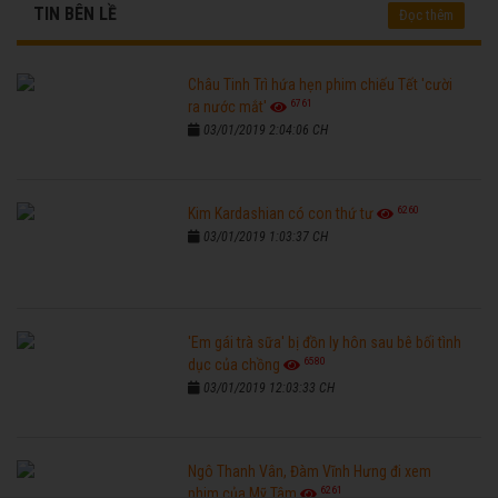
TIN BÊN LỀ
Đọc thêm
Châu Tinh Trì hứa hẹn phim chiếu Tết 'cười
6761
ra nước mắt'
03/01/2019 2:04:06 CH
6260
Kim Kardashian có con thứ tư
03/01/2019 1:03:37 CH
'Em gái trà sữa' bị đồn ly hôn sau bê bối tình
6580
dục của chồng
03/01/2019 12:03:33 CH
Ngô Thanh Vân, Đàm Vĩnh Hưng đi xem
6261
phim của Mỹ Tâm