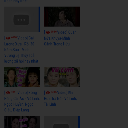
Ngân Hay Nhất
6036
[
Video] Quán
6320
[
Video] Cải
Nửa Khuya-Minh
Cảnh-Trọng Hữu
Lương Xưa : Rồi 30
Năm Sau - Minh
Vương Lệ Thủy | cải
lương xã hội hay nhất
9051
7346
[
Video] Bông
[
Video] Khi
Hồng Cài Áo - Vũ Linh,
Hoa Trà Nở - Vũ Linh,
Ngọc Huyền, Ngọc
Tài Linh
Giàu, Diệp Lang