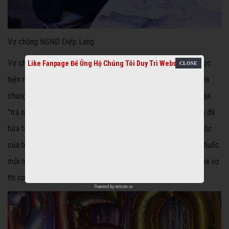
Vợ chồng NSND Diệp Lang
Vợ chồng NSƯT Bảo Quốc cho biết tháng 5 sẽ về nước để thực
Like Fanpage Để Ủng Hộ Chúng Tôi Duy Trì Website
hiện một buổi tiệc nhỏ mời bạn bè, người thân, đồng nghiệp đến
chung vui "tăng hai" của lễ cưới vàng. Đồng thời ông sẽ tham gia
"trả nợ" một số chương trình hài kịch, phim truyền hình mà ông đã
hứa từ năm ngoái. "Sau cơn bạo bệnh, đến nay nhờ sự chăm sóc
của bà xã, tôi đã thật sự khỏe mạnh. Ăn uống kiêng cữ, uống thuốc
mỗi ngày nên sức khỏe rất tốt. Nếu không có sự chăm sóc của vợ
thì coi như héo úa rồi" – ông tự trào duyên dáng.
Powered by
netcore.vn