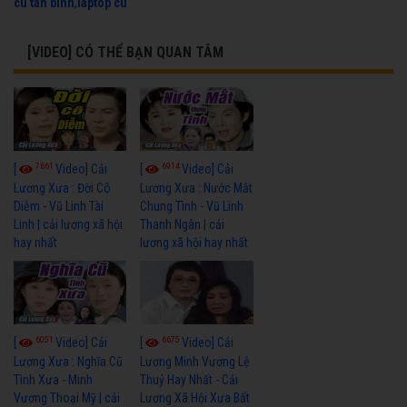
cu tan binh
,
laptop cu
[VIDEO] CÓ THỂ BẠN QUAN TÂM
7661
6914
[
Video] Cải
[
Video] Cải
Lương Xưa : Đời Cô
Lương Xưa : Nước Mắt
Diễm - Vũ Linh Tài
Chung Tình - Vũ Linh
Linh | cải lương xã hội
Thanh Ngân | cải
hay nhất
lương xã hội hay nhất
6051
6675
[
Video] Cải
[
Video] Cải
Lương Xưa : Nghĩa Cũ
Lương Minh Vương Lệ
Tình Xưa - Minh
Thuỷ Hay Nhất - Cải
Vương Thoại Mỹ | cải
Lương Xã Hội Xưa Bất