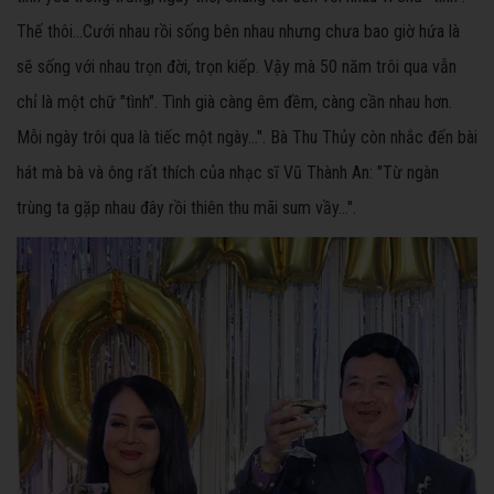
Thế thôi…Cưới nhau rồi sống bên nhau nhưng chưa bao giờ hứa là
sẽ sống với nhau trọn đời, trọn kiếp. Vậy mà 50 năm trôi qua vẫn
chỉ là một chữ "tình". Tình già càng êm đềm, càng cần nhau hơn.
Mỗi ngày trôi qua là tiếc một ngày…". Bà Thu Thủy còn nhắc đến bài
hát mà bà và ông rất thích của nhạc sĩ Vũ Thành An: "Từ ngàn
trùng ta gặp nhau đây rồi thiên thu mãi sum vầy…".