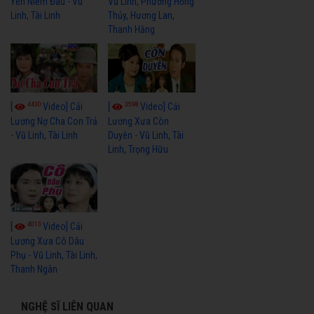
Yên Niềm Đau - Vũ
Vũ Linh, Phương Hồng
Linh, Tài Linh
Thủy, Hương Lan,
Thanh Hằng
4430
3598
[
Video] Cải
[
Video] Cải
Lương Nợ Cha Con Trả
Lương Xưa Còn
- Vũ Linh, Tài Linh
Duyên - Vũ Linh, Tài
Linh, Trọng Hữu
4013
[
Video] Cải
Lương Xưa Cô Dâu
Phụ - Vũ Linh, Tài Linh,
Thanh Ngân
NGHỆ SĨ LIÊN QUAN