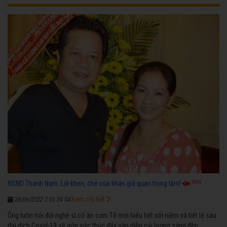
3592
NSND Thanh Nam: Lời khen, chê của khán giả quan trọng lắm!
Xem chi tiết
28/06/2022 7:01:24 SA
Ông luôn nói đời nghệ sĩ có ăn cơm Tổ mới hiểu hết nỗi niềm và tiết lộ sau
đại dịch Covid-19 sẽ góp sức thúc đẩy sàn diễn cải lương sáng đèn