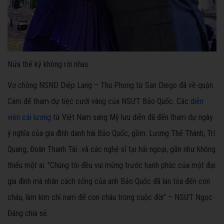
Nửa thế kỷ không rời nhau
Vợ chồng NSND Diệp Lang – Thu Phong từ San Diego đã về quận
Cam để tham dự tiệc cưới vàng của NSƯT Bảo Quốc. Các
diễn
viên cải lương
từ Việt Nam sang Mỹ lưu diễn đã đến tham dự ngày
ý nghĩa của gia đình danh hài Bảo Quốc, gồm: Lương Thế Thành, Trí
Quang, Đoàn Thanh Tài…và các nghệ sĩ tại hải ngoại, gần như không
thiếu một ai. "Chúng tôi đều vui mừng trước hạnh phúc của một đại
gia đình mà nhân cách sống của anh Bảo Quốc đã lan tỏa đến con
cháu, làm kim chỉ nam để con cháu trong cuộc đời" – NSƯT Ngọc
Đáng chia sẻ.