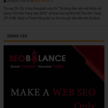
Xem chi tiết
24/09/2021 8:02:26 SA
Tối nay (26-10), vòng chung kết cuộc thi "Tài năng diễn viên sân khấu cải
lương Trần Hữu Trang năm 2020" sẽ khai mạc tại Nhà hát Trần Hữu Trang
(TP HCM). Nghệ sĩ Thanh Hằng tâm sự về mùa giải đầu tiên mà chị được
vinh danh cùng các đồng nghiệp năm 1991.
QUẢNG CÁO