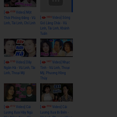
4108
[
Video] Một
3656
[
Video] Sóng
Thời Phóng Đãng - Vũ
Linh, Tài Linh, Chí Linh
Gió Làng Chài - Vũ
Linh, Tài Linh, Khánh
Tuấn
3765
3437
[
Video] Dãy
[
Video] Nhạc
Ngân Hà - Vũ Linh, Tài
Tình - Vũ Linh, Thoại
Linh, Thoại Mỹ
Mỹ, Phương Hồng
Thủy
4112
3962
[
Video] Cải
[
Video] Cải
Lương Xưa Hãy Ngủ
Lương Xưa Đi Biển -