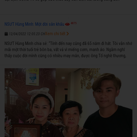
4875
NSƯT Hùng Minh: Một đời sân khấu
Xem chi tiết
12/04/2022 12:05:23 CH
NSƯT Hùng Minh chia sẻ: “Tính đến nay cũng đã 65 năm đi hát. Tôi vẫn nhớ
mãi một thời tuổi trẻ bôn ba, vất vả vì miếng cơm, manh áo. Ngẫm nghĩ
thấy cuộc đời mình cũng có nhiều may mắn, được ông Tổ nghề thương,
nên từ một cậu bé nghèo chẳng biết hát xướng là gì, trong dòng đời xuôi
ngược nhận được những cơ may để từng bước thành danh với nghiệp ca
diễn”.