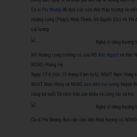
Ca sĩ
Phi Nhung
đã đưa các con đến thắp hương và viế
Hoàng Long (Pháp), Hoài Thanh, Đỗ Quyên (Úc) về VN đ
cải lương.
NS Hoàng Long (chồng cũ của NS
Kim Ngọc
) và Kim 
NSND Phùng Há
Ngày 17-6 (tức 15 tháng 3 âm lịch), NSƯT Nam Hùng sẽ 
NSƯT Nam Hùng và NSND
đạo diễn cải lương
Huỳnh Ng
cùng bà suốt 50 năm trên sân khấu và công tác xã hội.
Ca sĩ Phi Nhung đưa các con đến thắp hương cố NSN