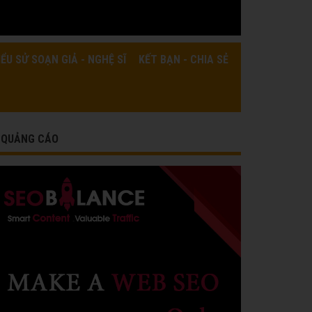
IỂU SỬ SOẠN GIẢ - NGHỆ SĨ
KẾT BẠN - CHIA SẺ
QUẢNG CÁO