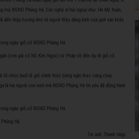
ng mộ NSND Phùng Há. Các nghệ sĩ hải ngoại như: Hà Mỹ Xuân,
ã đến thắp hương nhớ về người thầy đáng kính của giới sân khấu
Ngân (con gái cố NS Kim Ngọc) từ Pháp về đến dự lễ giỗ cố
tổ chức buổi lễ giỗ chính thức bằng nghi thức cúng chay.
a là hai người con nuôi mà NSND Phùng Há tin yêu đã đồng hành
D Phùng Há
Tin ảnh: Thanh Hiệp