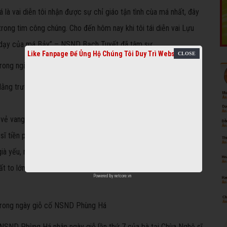
là vai diễn tôi nhận được sự chỉ giáo tận tình cùa má nhất, đây
ong tim công chúng. Cho đến hôm nay khi tôi tái diễn vai Lựu
ời dạy của má Bảy” – NSND Bạch Tuyết đã tâm sự.
Like Fanpage Để Ủng Hộ Chúng Tôi Duy Trì Website
g trước khi cô diễn vai Kiều Nguyệt Nga trong chương trình
 vẻ vang của NSND Phùng Há trong sự nghiệp biểu diễn, đào tạo
sĩ tiền phong, nghệ sĩ yêu nước, thành lập Ban ái hữu tương tế
 già yếu, neo đơn, bệnh tật và xây Khu dưỡng lão nghệ sĩ TPHCM,
rất to lớn, là tấm gương sáng cho các thế hệ nghệ sĩ noi theo” –
Powered by
netcore.vn
 NSND Phùng Há nhân ngày giỗ lần thứ 7 của bà tại Chùa Nghệ sĩ