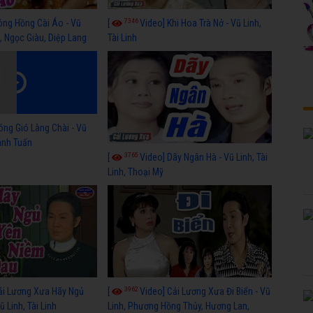
7346
ông Hồng Cài Áo - Vũ
[
Video] Khi Hoa Trà Nở - Vũ Linh,
, Ngọc Giàu, Diệp Lang
Tài Linh
óng Gió Làng Chài - Vũ
hánh Tuấn
3765
[
Video] Dãy Ngân Hà - Vũ Linh, Tài
Linh, Thoại Mỹ
3962
ải Lương Xưa Hãy Ngủ
[
Video] Cải Lương Xưa Đi Biển - Vũ
 Linh, Tài Linh
Linh, Phương Hồng Thủy, Hương Lan,