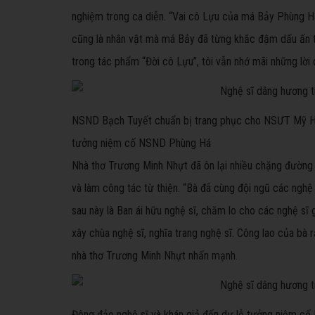
nghiệm trong ca diễn. “Vai cô Lựu của má Bảy Phùng Há 
cũng là nhân vật mà má Bảy đã từng khắc đậm dấu ấn tr
trong tác phẩm “Đời cô Lựu”, tôi vẫn nhớ mãi những l
NSND Bạch Tuyết chuẩn bị trang phục cho NSƯT Mỹ Hằn
tưởng niệm cố NSND Phùng Há
Nhà thơ Trương Minh Nhựt đã ôn lại nhiều chặng đường
và làm công tác từ thiện. “Bà đã cùng đội ngũ các nghệ 
sau này là Ban ái hữu nghệ sĩ, chăm lo cho các nghệ sĩ
xây chùa nghệ sĩ, nghĩa trang nghệ sĩ. Công lao của bà 
nhà thơ Trương Minh Nhựt nhấn mạnh.
Đông đảo nghệ sĩ và khán giả đến dự lễ tưởng niệm cố