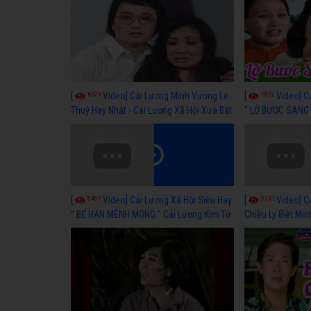
6675
6967
[
Video] Cải Lương Minh Vương Lệ
[
Video] C
Thuỷ Hay Nhất - Cải Lương Xã Hội Xưa Bất
" LỠ BƯỚC SANG 
Hủ
Thuỷ, Thanh Tuấ
5457
5731
[
Video] Cải Lương Xã Hội Siêu Hay
[
Video] C
" BỂ HẬN MÊNH MÔNG " Cải Lương Kim Tử
Chiều Ly Biệt Min
Long, Thanh Ngân Hay Nhất
lương xã hội hay