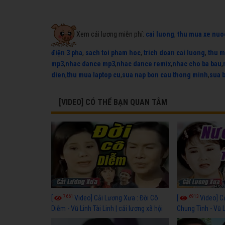
Xem cải lương miễn phí:
cai luong
,
thu mua xe nuo
điện 3 pha
,
sach toi pham hoc
,
trich doan cai luong
,
thu m
mp3
,
nhac dance mp3
,
nhac dance remix
,
nhac cho ba bau
,
dien
,
thu mua laptop cu
,
sua nap bon cau thong minh
,
sua 
[VIDEO] CÓ THỂ BẠN QUAN TÂM
7661
6913
[
Video] Cải Lương Xưa : Đời Cô
[
Video] C
Diễm - Vũ Linh Tài Linh | cải lương xã hội
Chung Tình - Vũ 
hay nhất
lương xã hội hay