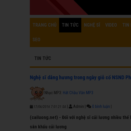
TRANG CHỦ
TIN TỨC
NGHỆ SĨ
VIDEO
TIN 
SEO
TIN TỨC
Nghệ sĩ dâng hương trong ngày giỗ cố NSND P
Nhạc MP3:
Hát Chầu Văn MP3
|
Admin
|
0 bình luận
|
17/06/2016 7:01:21 SA
(cailuong.net) - Đối với nghệ sĩ cải lương nhiều th
sân khấu cải lương