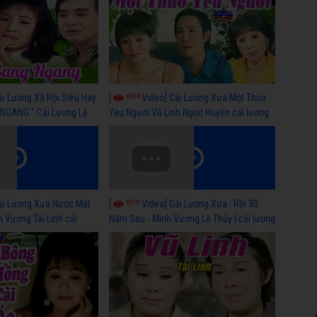
6384
ải Lương Xã Hội Siêu Hay
[
Video] Cải Lương Xưa Một Thuở
NGANG " Cải Lương Lệ
Yêu Người Vũ Linh Ngọc Huyền cải lương
n, Hồng Nga
xã hội hay nhất
6319
ải Lương Xưa Nước Mắt
[
Video] Cải Lương Xưa : Rồi 30
h Vương Tài Linh cải
Năm Sau - Minh Vương Lệ Thủy | cải lương
 nhất
xã hội hay nhất