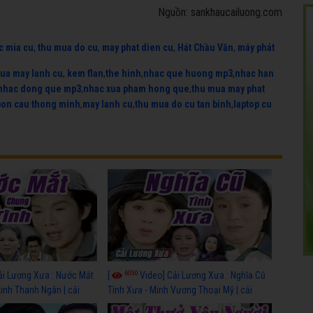
Nguồn: sankhaucailuong.com
c mia cu
,
thu mua do cu
,
may phat dien cu
,
Hát Chầu Văn
,
máy phát
ua may lanh cu
,
kem flan
,
the hinh
,
nhac que huong mp3
,
nhac han
nhac dong que mp3
,
nhac xua pham hong que
,
thu mua may phat
bon cau thong minh
,
may lanh cu
,
thu mua do cu tan binh
,
laptop cu
6050
ải Lương Xưa : Nước Mắt
[
Video] Cải Lương Xưa : Nghĩa Cũ
Linh Thanh Ngân | cải
Tình Xưa - Minh Vương Thoại Mỹ | cải
 nhất
lương xã hội hay nhất