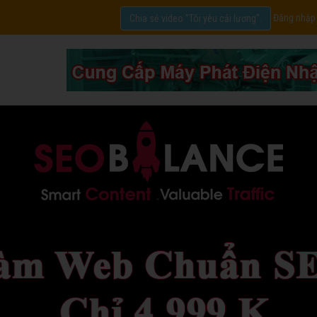
Đăng nhập
Chia sẻ video "Tôi yêu cải lương".