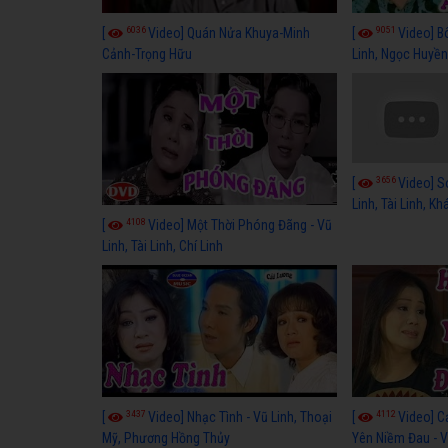
6036
9051
[
Video] Quán Nửa Khuya-Minh
[
Video] B
Cảnh-Trọng Hữu
Linh, Ngọc Huyền
3656
[
Video] S
Linh, Tài Linh, K
4108
[
Video] Một Thời Phóng Đãng - Vũ
Linh, Tài Linh, Chí Linh
3437
4112
[
Video] Nhạc Tình - Vũ Linh, Thoại
[
Video] C
Mỹ, Phương Hồng Thủy
Yên Niềm Đau - Vũ