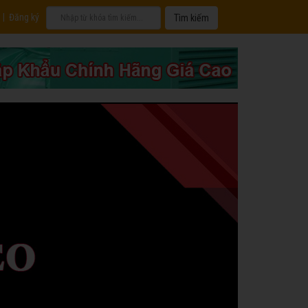
|
Đăng ký