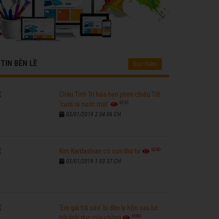
TIN BÊN LỀ
Đọc thêm
Châu Tinh Trì hứa hẹn phim chiếu Tết
6761
'cười ra nước mắt'
03/01/2019 2:04:06 CH
6260
Kim Kardashian có con thứ tư
03/01/2019 1:03:37 CH
'Em gái trà sữa' bị đồn ly hôn sau bê
6580
bối tình dục của chồng