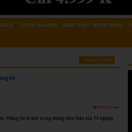
BÊN LỀ
TÔI YÊU CẢI LƯƠNG
NGHỆ THUẬT TRUYỀN THỐNG
T
Trang chủ
Tin tức
hùng Há
2607 lượt xem
ế hệ, Phùng Há là một trong những hiện thân của Tổ nghiệp