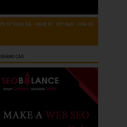
IỂU SỬ SOẠN GIẢ - NGHỆ SĨ
KẾT BẠN - CHIA SẺ
QUẢNG CÁO