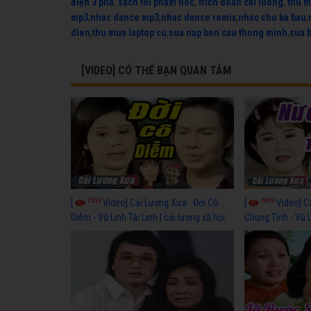
điện 3 pha
,
sach toi pham hoc
,
trich doan cai luong
,
thu m
mp3
,
nhac dance mp3
,
nhac dance remix
,
nhac cho ba bau
,
dien
,
thu mua laptop cu
,
sua nap bon cau thong minh
,
sua 
[VIDEO] CÓ THỂ BẠN QUAN TÂM
7659
6909
[
Video] Cải Lương Xưa : Đời Cô
[
Video] C
Diễm - Vũ Linh Tài Linh | cải lương xã hội
Chung Tình - Vũ 
hay nhất
lương xã hội hay