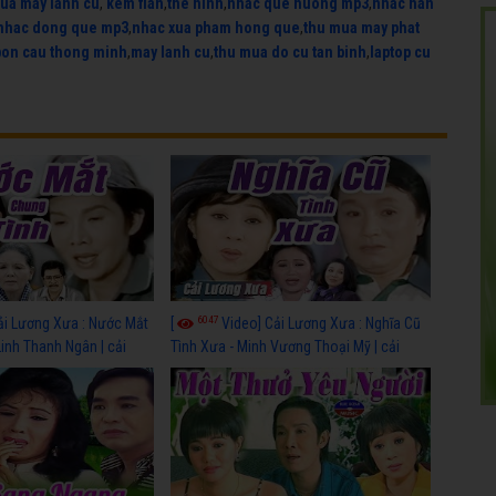
ua may lanh cu
,
kem flan
,
the hinh
,
nhac que huong mp3
,
nhac han
nhac dong que mp3
,
nhac xua pham hong que
,
thu mua may phat
bon cau thong minh
,
may lanh cu
,
thu mua do cu tan binh
,
laptop cu
6047
ải Lương Xưa : Nước Mắt
[
Video] Cải Lương Xưa : Nghĩa Cũ
Linh Thanh Ngân | cải
Tình Xưa - Minh Vương Thoại Mỹ | cải
 nhất
lương xã hội hay nhất