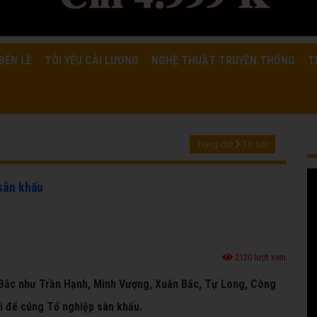
BÊN LỀ
TÔI YÊU CẢI LƯƠNG
NGHỆ THUẬT TRUYỀN THỐNG
T
Trang chủ
Tin tức
 sân khấu
2120 lượt xem
n Bắc như Trần Hạnh, Minh Vượng, Xuân Bắc, Tự Long, Công
ội để cúng Tổ nghiệp sân khấu.