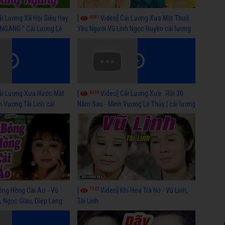
6381
ải Lương Xã Hội Siêu Hay
[
Video] Cải Lương Xưa Một Thuở
NGANG " Cải Lương Lệ
Yêu Người Vũ Linh Ngọc Huyền cải lương
n, Hồng Nga
xã hội hay nhất
6318
ải Lương Xưa Nước Mắt
[
Video] Cải Lương Xưa : Rồi 30
h Vương Tài Linh cải
Năm Sau - Minh Vương Lệ Thủy | cải lương
 nhất
xã hội hay nhất
7343
ông Hồng Cài Áo - Vũ
[
Video] Khi Hoa Trà Nở - Vũ Linh,
, Ngọc Giàu, Diệp Lang
Tài Linh