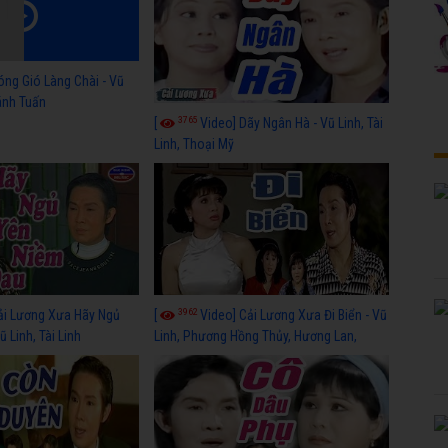
óng Gió Làng Chài - Vũ
hánh Tuấn
3765
[
Video] Dãy Ngân Hà - Vũ Linh, Tài
Linh, Thoại Mỹ
3962
ải Lương Xưa Hãy Ngủ
[
Video] Cải Lương Xưa Đi Biển - Vũ
 Linh, Tài Linh
Linh, Phương Hồng Thủy, Hương Lan,
Thanh Hằng