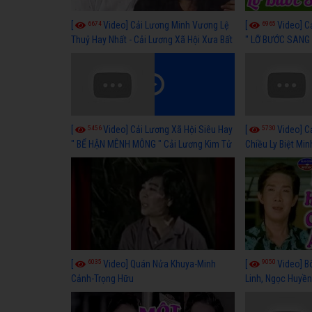
6674
6965
[
Video] Cải Lương Minh Vương Lệ
[
Video] C
Thuỷ Hay Nhất - Cải Lương Xã Hội Xưa Bất
" LỠ BƯỚC SANG 
Hủ
Thuỷ, Thanh Tuấ
5456
5730
[
Video] Cải Lương Xã Hội Siêu Hay
[
Video] C
" BỂ HẬN MÊNH MÔNG " Cải Lương Kim Tử
Chiều Ly Biệt Min
Long, Thanh Ngân Hay Nhất
lương xã hội hay
6035
9050
[
Video] Quán Nửa Khuya-Minh
[
Video] B
Cảnh-Trọng Hữu
Linh, Ngọc Huyền