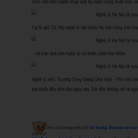
Diễn viên Kim Oanh chụp ảnh kỷ niệm cùng Xuân Bắc và
Tại lễ giỗ Tổ, Hội nghệ sĩ sân khấu Hà Nội cũng trao bằ
... và trao quà cho nghệ sĩ có hoàn cảnh khó khăn.
Nghệ sĩ xiếc Trương Công Giang (ảnh trái) - Phó chủ n
sân khấu đều đón đợi ngày này. Bởi đây không chỉ là ngà
Xem cải lương miễn phí:
cai luong
,
thu mua xe nuo