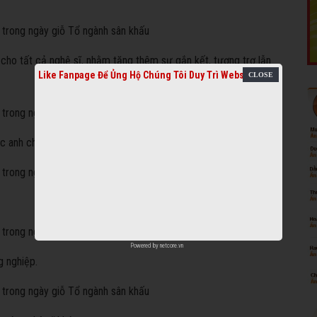
ho tất cả nghệ sĩ, nhằm tăng thêm sự gắn kết, tương trợ lẫn
Like Fanpage Để Ủng Hộ Chúng Tôi Duy Trì Website
c anh chị em nghệ sĩ.
Powered by
netcore.vn
g nghiệp.