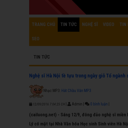
TRANG CHỦ
TIN TỨC
NGHỆ SĨ
VIDEO
TIN 
SEO
TIN TỨC
Nghệ sĩ Hà Nội tề tựu trong ngày giỗ Tổ ngành
Nhạc MP3:
Hát Chầu Văn MP3
|
Admin
|
0 bình luận
|
12/09/2016 7:04:25 CH
(cailuong.net) - Sáng 12/9, đông đảo nghệ sĩ miề
Lý có mặt tại Nhà Văn hóa Học sinh Sinh viên Hà N