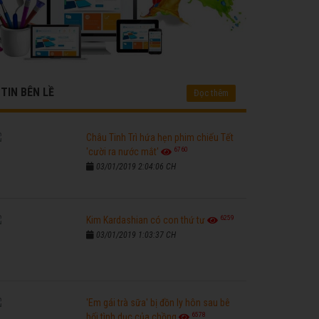
TIN BÊN LỀ
Đọc thêm
Châu Tinh Trì hứa hẹn phim chiếu Tết
6760
'cười ra nước mắt'
03/01/2019 2:04:06 CH
6259
Kim Kardashian có con thứ tư
03/01/2019 1:03:37 CH
'Em gái trà sữa' bị đồn ly hôn sau bê
6578
bối tình dục của chồng