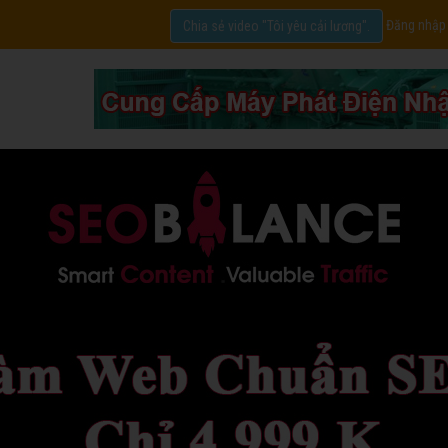
Đăng nhập
Chia sẻ video "Tôi yêu cải lương".