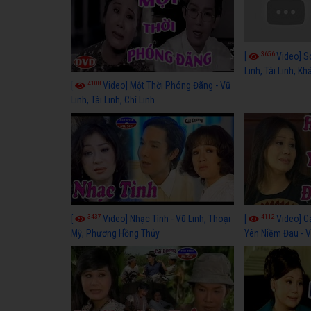
3656
[
Video] S
Linh, Tài Linh, K
4108
[
Video] Một Thời Phóng Đãng - Vũ
Linh, Tài Linh, Chí Linh
3437
4112
[
Video] Nhạc Tình - Vũ Linh, Thoại
[
Video] C
Mỹ, Phương Hồng Thủy
Yên Niềm Đau - Vũ