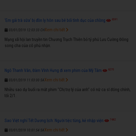
6591
'Em gái trà sữa' bị đồn ly hôn sau bê bối tình dục của chồng
Xem chi tiết
03/01/2019 12:03:33 CH
Mạng xã hội lan truyền tin Chương Trạch Thiên bỏ tỷ phú Lưu Cường Đông
song cha của cô phủ nhận.
6270
Ngô Thanh Vân, Đàm Vĩnh Hưng đi xem phim của Mỹ Tâm
Xem chi tiết
03/01/2019 11:03:00 SA
Nhiều sao dự buổi ra mắt phim "Chị trợ lý của anh" có nữ ca sĩ đóng chính,
tối 2/1.
7682
Sao Việt nghỉ Tết Dương lịch: Người tiệc tùng, kẻ nhập viện
Xem chi tiết
03/01/2019 10:01:54 SA