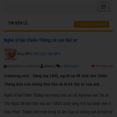
TIN BÊN LỀ
Trang chủ
Tin bên lề
Nghệ sĩ hài Chiến Thắng có con thứ tư
Nhạc MP3:
Hát Chầu Văn MP3
|
Admin
|
1 bình luận
|
914 lượt xem
05/06/2018 11:03:09 SA
(cailuong.net) - Sáng nay (4/6), người vợ 9X sinh cho Chiến
Thắng đứa con chung đầu tiên và là bé thứ tư của anh.
Nghệ sĩ hài Chiến Thắng vui mừng chia sẻ với
Ngoisao.net
, bà xã
Thu Ngọc đã lâm bồn vào lúc 10h20 phút sáng 4/6 tại bệnh viện ở
Vĩnh Phúc. Thành viên mới trong tổ ấm của vợ chồng anh là một bé