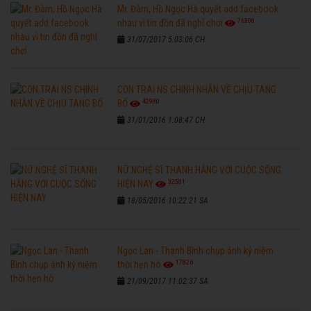
Mr. Đàm, Hồ Ngọc Hà quyết add facebook
76308
nhau vì tin đồn đã nghỉ chơi
31/07/2017 5:03:06 CH
CON TRAI NS CHINH NHẪN VỀ CHỊU TANG
42980
BỐ
31/01/2016 1:08:47 CH
NỮ NGHỆ SĨ THANH HẰNG VỚI CUỘC SỐNG
32581
HIỆN NAY
18/05/2016 10:22:21 SA
Ngọc Lan - Thanh Bình chụp ảnh kỷ niệm
17826
thời hẹn hò
21/09/2017 11:02:37 SA