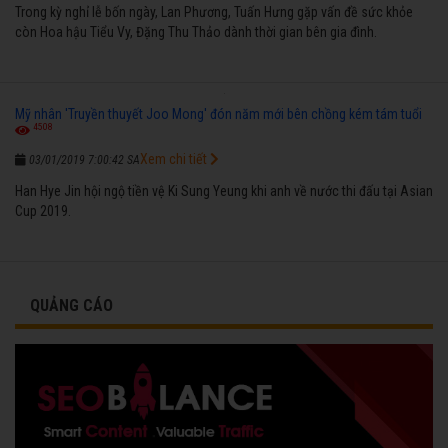
Trong kỳ nghỉ lễ bốn ngày, Lan Phương, Tuấn Hưng gặp vấn đề sức khỏe
còn Hoa hậu Tiểu Vy, Đặng Thu Thảo dành thời gian bên gia đình.
Mỹ nhân 'Truyền thuyết Joo Mong' đón năm mới bên chồng kém tám tuổi
4508
Xem chi tiết
03/01/2019 7:00:42 SA
Han Hye Jin hội ngộ tiền vệ Ki Sung Yeung khi anh về nước thi đấu tại Asian
Cup 2019.
QUẢNG CÁO