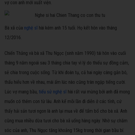
vợ con anh mới xuất viện.
Bà xã của
nghệ sĩ
hài kém anh 15 tuổi. Họ kết hôn vào tháng
12/2016.
Chiến Thắng và bà xã Thu Ngọc (sinh năm 1990) tái hôn vào cuối
tháng 9 năm ngoái sau 3 tháng chia tay vì lý do thiếu sự đồng cảm,
sẻ chia trong cuộc sống. Từ khi đoàn tụ, cả hai ngày càng gắn bó,
thấu hiểu hơn về nhau, mái ấm lúc nào cũng tràn ngập tiếng cười.
Lúc vợ mang bầu,
tiểu sử nghệ sĩ
hài rất vui mừng bởi anh đã mong
muốn có thêm con từ lâu. Anh kể mỗi lần đi diễn ở các tỉnh, cứ
thấy hải sản tươi ngon là anh lại mua về để tẩm bổ cho bà xã. Anh
cũng mua nhiều dừa tươi cho bà xã uống hàng ngày. Nhờ sự chăm
sóc của anh, Thu Ngọc tăng khoảng 15kg trong thời gian bầu bí.