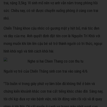
trai, nặng 3,5kg. Vì sinh mổ nên vợ anh vẫn nằm trong phòng hồi
sức. Chiều nay, cô sẽ được chuyển xuống phòng ở cùng con trai
nhỏ.
Chiến Thắng khoe cậu nhóc có gương mặt y hệt bố, mái tóc đen
và dày của mẹ. Anh quyết định đặt tên con là Nguyễn Trí Khôi với
mong muốn khi lớn lên cậu bé sẽ trở thành người có tri thức, ngoại
hình khôi ngô và tính cách khôi hài.
Người vợ trẻ của Chiến Thắng sinh con trai vào sáng 4/6.
"Tôi buồn vì trong giây phút vợ lâm bồn đã không thể ở bên và
chứng kiến khoảnh khắc con trai cất tiếng khóc chào đời. Sáng nay,
tôi chỉ kịp đưa vợ vào bệnh viện, nói lời động viên rồi vội vã đi quay
phim ở Hà Nội. Dù rất muốn ở cạnh vợ trong giây phút vượt cạn