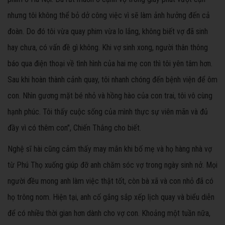
nhưng tôi không thể bỏ dở công việc vì sẽ làm ảnh hưởng đến cả
đoàn. Do đó tôi vừa quay phim vừa lo lắng, không biết vợ đã sinh
hay chưa, có vấn đề gì không. Khi vợ sinh xong, người thân thông
báo qua điện thoại về tình hình của hai mẹ con thì tôi yên tâm hơn.
Sau khi hoàn thành cảnh quay, tôi nhanh chóng đến bệnh viện để ôm
con. Nhìn gương mặt bé nhỏ và hồng hào của con trai, tôi vô cùng
hạnh phúc. Tôi thấy cuộc sống của mình thực sự viên mãn và đủ
đầy vì có thêm con", Chiến Thắng cho biết.
Nghệ sĩ hài cũng cảm thấy may mắn khi bố mẹ và họ hàng nhà vợ
từ Phú Thọ xuống giúp đỡ anh chăm sóc vợ trong ngày sinh nở. Mọi
người đều mong anh làm việc thật tốt, còn bà xã và con nhỏ đã có
họ trông nom. Hiện tại, anh cố gắng sắp xếp lịch quay và biểu diễn
để có nhiều thời gian hơn dành cho vợ con. Khoảng một tuần nữa,