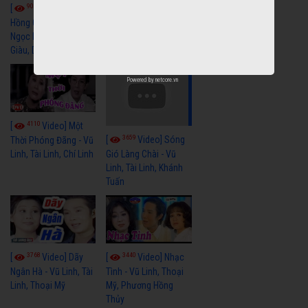
9059
7352
[
Video] Bông
[
Video] Khi
Hồng Cài Áo - Vũ Linh,
Hoa Trà Nở - Vũ Linh,
Ngọc Huyền, Ngọc
Tài Linh
Giàu, Diệp Lang
Powered by
netcore.vn
4110
[
Video] Một
3659
[
Video] Sóng
Thời Phóng Đãng - Vũ
Linh, Tài Linh, Chí Linh
Gió Làng Chài - Vũ
Linh, Tài Linh, Khánh
Tuấn
3768
3440
[
Video] Dãy
[
Video] Nhạc
Ngân Hà - Vũ Linh, Tài
Tình - Vũ Linh, Thoại
Linh, Thoại Mỹ
Mỹ, Phương Hồng
Thủy