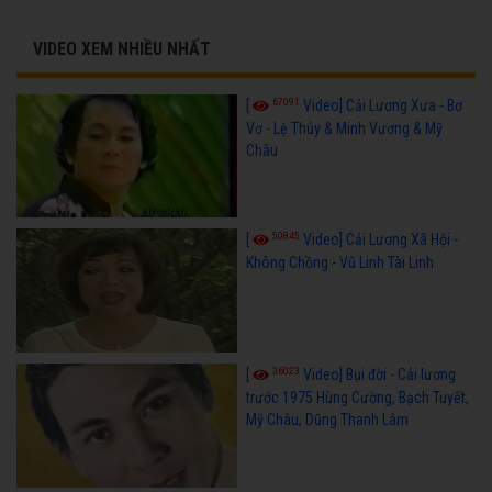
VIDEO XEM NHIỀU NHẤT
67091
[
Video] Cải Lương Xưa - Bơ
Vơ - Lệ Thủy & Minh Vương & Mỹ
Châu
50845
[
Video] Cải Lương Xã Hội -
Không Chồng - Vũ Linh Tài Linh
36023
[
Video] Bụi đời - Cải lương
trước 1975 Hùng Cường, Bạch Tuyết,
Mỹ Châu, Dũng Thanh Lâm