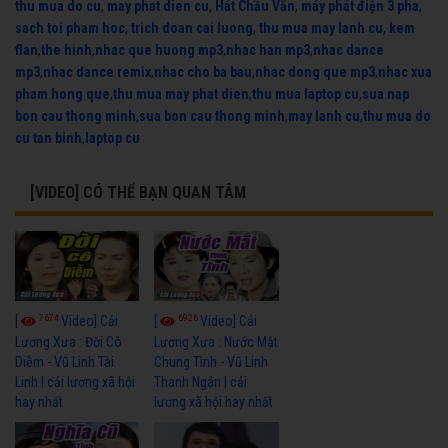
thu mua do cu
,
may phat dien cu
,
Hát Chầu Văn
,
máy phát điện 3 pha
,
sach toi pham hoc
,
trich doan cai luong
,
thu mua may lanh cu
,
kem
flan
,
the hinh
,
nhac que huong mp3
,
nhac han mp3
,
nhac dance
mp3
,
nhac dance remix
,
nhac cho ba bau
,
nhac dong que mp3
,
nhac xua
pham hong que
,
thu mua may phat dien
,
thu mua laptop cu
,
sua nap
bon cau thong minh
,
sua bon cau thong minh
,
may lanh cu
,
thu mua do
cu tan binh
,
laptop cu
[VIDEO] CÓ THỂ BẠN QUAN TÂM
7674
6926
[
Video] Cải
[
Video] Cải
Lương Xưa : Đời Cô
Lương Xưa : Nước Mắt
Diễm - Vũ Linh Tài
Chung Tình - Vũ Linh
Linh | cải lương xã hội
Thanh Ngân | cải
hay nhất
lương xã hội hay nhất