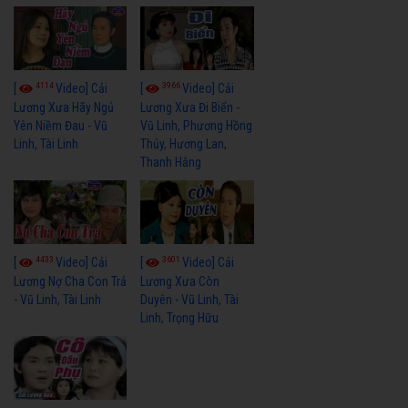
4114
3966
[
Video] Cải
[
Video] Cải
Lương Xưa Hãy Ngủ
Lương Xưa Đi Biển -
Yên Niềm Đau - Vũ
Vũ Linh, Phương Hồng
Linh, Tài Linh
Thủy, Hương Lan,
Thanh Hằng
4433
3601
[
Video] Cải
[
Video] Cải
Lương Nợ Cha Con Trả
Lương Xưa Còn
- Vũ Linh, Tài Linh
Duyên - Vũ Linh, Tài
Linh, Trọng Hữu