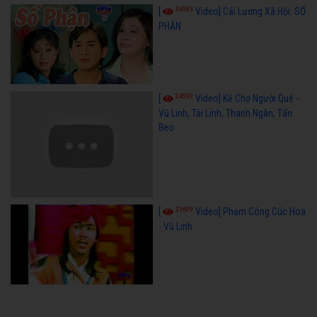
34585
[
Video] Cải Lương Xã Hội: SỐ
PHẬN
24592
[
Video] Kẻ Chợ Người Quê -
Vũ Linh, Tài Linh, Thanh Ngân, Tấn
Beo
23609
[
Video] Phạm Công Cúc Hoa
- Vũ Linh