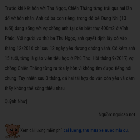
Trước khi kết hôn với Thu Ngọc, Chiến Thắng từng trải qua hai lần
đổ vỡ hôn nhân. Anh có ba con riêng, trong đó bé Dung Nhi (13
tuổi) đang sống với vợ chồng anh tại căn biệt thự 400m2 ở Vĩnh
Phúc. Với người vợ thứ ba Thu Ngọc, anh quyết định lấy cô vào
tháng 12/2016 chỉ sau 12 ngày yêu đương chóng vánh. Cô kém anh
15 tuổi, từng là giáo viên tiểu học ở Phú Thọ. Hồi tháng 9/2017, vợ
chồng Chiến Thắng từng ra tòa ly hôn vì không tìm được tiếng nói
chung. Tuy nhiên sau 3 tháng, cả hai tái hợp do vẫn còn yêu và cảm
thấy không thể sống thiếu nhau.
Quỳnh Như|
Nguồn: ngoisao.net
Xem cải lương miễn phí:
cai luong
,
thu mua xe nuoc mia cu
,