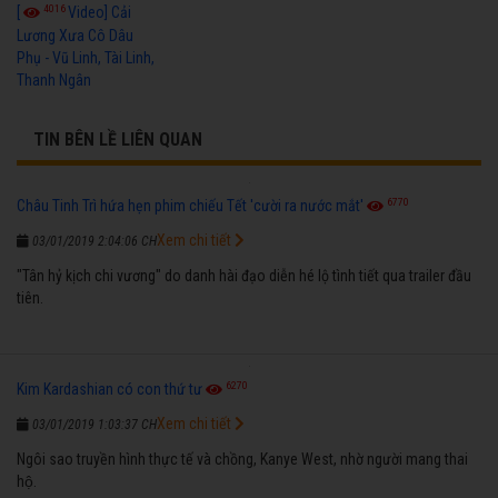
4016
[
Video] Cải
Lương Xưa Cô Dâu
Phụ - Vũ Linh, Tài Linh,
Thanh Ngân
TIN BÊN LỀ LIÊN QUAN
6770
Châu Tinh Trì hứa hẹn phim chiếu Tết 'cười ra nước mắt'
Xem chi tiết
03/01/2019 2:04:06 CH
"Tân hỷ kịch chi vương" do danh hài đạo diễn hé lộ tình tiết qua trailer đầu
tiên.
6270
Kim Kardashian có con thứ tư
Xem chi tiết
03/01/2019 1:03:37 CH
Ngôi sao truyền hình thực tế và chồng, Kanye West, nhờ người mang thai
hộ.