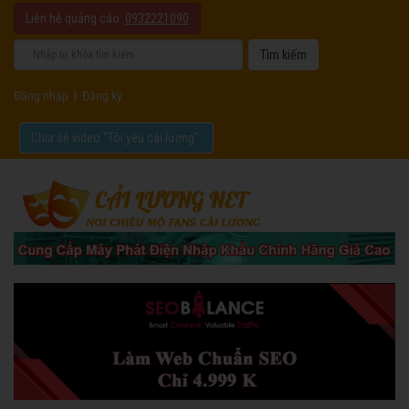
Liên hệ quảng cáo:
0932221090
Đăng nhập
|
Đăng ký
Chia sẻ video "Tôi yêu cải lương".