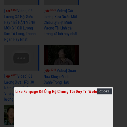
5462
5739
[
Video] Cải
[
Video] Cải
Lương Xã Hội Siêu
Lương Xưa Nước Mắt
Hay " BỂ HẬN MÊNH
Chiều Ly Biệt Minh
MÔNG " Cải Lương
Vương Tài Linh cải
Kim Tử Long, Thanh
lương xã hội hay nhất
Ngân Hay Nhất
6041
[
Video] Quán
6327
[
Video] Cải
Nửa Khuya-Minh
Cảnh-Trọng Hữu
Lương Xưa : Rồi 30
Năm Sau - Minh
Like Fanpage Để Ủng Hộ Chúng Tôi Duy Trì Website
Vương Lệ Thủy | cải
lương xã hội hay nhất