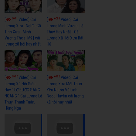
6071
6688
[
Video] Cải
[
Video] Cải
Lương Xưa : Nghĩa Cũ
Lương Minh Vương Lệ
Tình Xưa - Minh
Thuỷ Hay Nhất - Cải
Vương Thoại Mỹ | cải
Lương Xã Hội Xưa Bất
lương xã hội hay nhất
Hủ
6976
6392
[
Video] Cải
[
Video] Cải
Lương Xã Hội Siêu
Lương Xưa Một Thuở
Hay " LỠ BƯỚC SANG
Yêu Người Vũ Linh
NGANG " Cải Lương Lệ
Ngọc Huyền cải lương
Thuỷ, Thanh Tuấn,
xã hội hay nhất
Hồng Nga