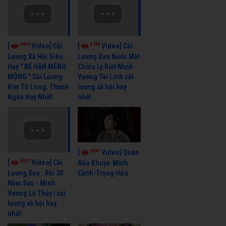
5462
5739
[
Video] Cải
[
Video] Cải
Lương Xã Hội Siêu
Lương Xưa Nước Mắt
Hay " BỂ HẬN MÊNH
Chiều Ly Biệt Minh
MÔNG " Cải Lương
Vương Tài Linh cải
Kim Tử Long, Thanh
lương xã hội hay
Ngân Hay Nhất
nhất
6041
[
Video] Quán
6327
[
Video] Cải
Nửa Khuya-Minh
Cảnh-Trọng Hữu
Lương Xưa : Rồi 30
Năm Sau - Minh
Vương Lệ Thủy | cải
lương xã hội hay
nhất