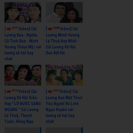
6071
6688
[
Video] Cải
[
Video] Cải
Lương Xưa : Nghĩa
Lương Minh Vương
Cũ Tình Xưa - Minh
Lệ Thuỷ Hay Nhất -
Vương Thoại Mỹ | cải
Cải Lương Xã Hội
lương xã hội hay
Xưa Bất Hủ
nhất
6976
6393
[
Video] Cải
[
Video] Cải
Lương Xã Hội Siêu
Lương Xưa Một Thuở
Hay " LỠ BƯỚC SANG
Yêu Người Vũ Linh
NGANG " Cải Lương
Ngọc Huyền cải
Lệ Thuỷ, Thanh
lương xã hội hay
Tuấn, Hồng Nga
nhất