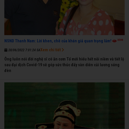
3599
NSND Thanh Nam: Lời khen, chê của khán giả quan trọng lắm!
Xem chi tiết
28/06/2022 7:01:24 SA
Ông luôn nói đời nghệ sĩ có ăn cơm Tổ mới hiểu hết nỗi niềm và tiết lộ
sau đại dịch Covid-19 sẽ góp sức thúc đẩy sàn diễn cải lương sáng
đèn