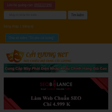
Liên hệ quảng cáo:
0932221090
Đăng nhập
|
Đăng ký
Chia sẻ video "Tôi yêu cải lương".