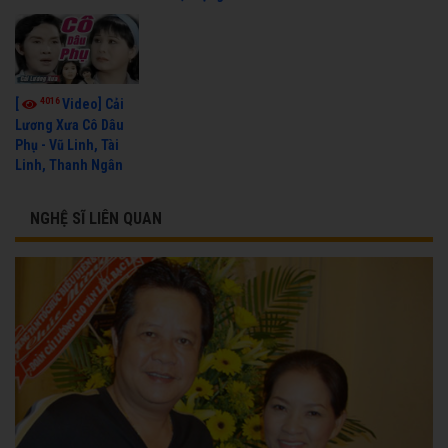
4016
[
Video] Cải
Lương Xưa Cô Dâu
Phụ - Vũ Linh, Tài
Linh, Thanh Ngân
NGHỆ SĨ LIÊN QUAN