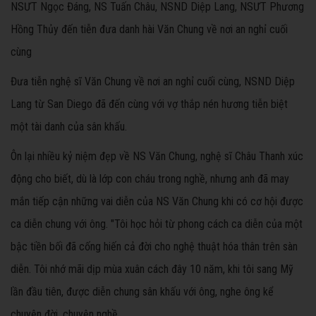
NSƯT Ngọc Đáng, NS Tuấn Châu, NSND Diệp Lang, NSƯT Phương
Hồng Thủy đến tiễn đưa danh hài Văn Chung về nơi an nghỉ cuối
cùng
Đưa tiễn nghệ sĩ Văn Chung về nơi an nghỉ cuối cùng, NSND Diệp
Lang từ San Diego đã đến cùng với vợ thắp nén hương tiễn biệt
một tài danh của sân khấu.
Ôn lại nhiều kỷ niệm đẹp về NS Văn Chung, nghệ sĩ Châu Thanh xúc
động cho biết, dù là lớp con cháu trong nghề, nhưng anh đã may
mắn tiếp cận những vai diễn của NS Văn Chung khi có cơ hội được
ca diễn chung với ông. "Tôi học hỏi từ phong cách ca diễn của một
bậc tiền bối đã cống hiến cả đời cho nghệ thuật hóa thân trên sàn
diễn. Tôi nhớ mãi dịp mùa xuân cách đây 10 năm, khi tôi sang Mỹ
lần đầu tiên, được diễn chung sân khấu với ông, nghe ông kể
chuyện đời, chuyện nghề,