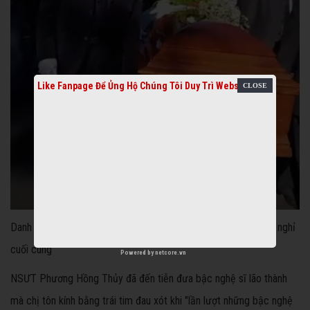
Like Fanpage Để Ủng Hộ Chúng Tôi Duy Trì Website
Danh hài Bảo Quốc đến tiễn đưa danh hài Văn Chung về nơi an nghỉ
cuối cùng
Powered by
netcore.vn
NSƯT Phương Hồng Thủy đã đến tiễn đưa bậc nghệ sĩ lão thành
mà chị tôn kính bằng trái tim đau xót khi "lần lượt những bậc nghệ