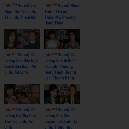
3768
3440
[
Video] Dãy
[
Video] Nhạc
Ngân Hà - Vũ Linh,
Tình - Vũ Linh,
Tài Linh, Thoại Mỹ
Thoại Mỹ, Phương
Hồng Thủy
4114
3966
[
Video] Cải
[
Video] Cải
Lương Xưa Hãy Ngủ
Lương Xưa Đi Biển -
Yên Niềm Đau - Vũ
Vũ Linh, Phương
Linh, Tài Linh
Hồng Thủy, Hương
Lan, Thanh Hằng
4433
3601
[
Video] Cải
[
Video] Cải
Lương Nợ Cha Con
Lương Xưa Còn
Trả - Vũ Linh, Tài
Duyên - Vũ Linh, Tài
Linh
Linh, Trọng Hữu