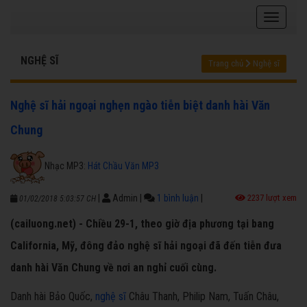
NGHỆ SĨ
Trang chủ
Nghệ sĩ
Nghệ sĩ hải ngoại nghẹn ngào tiễn biệt danh hài Văn
Chung
Nhạc MP3:
Hát Chầu Văn MP3
|
Admin
|
1 bình luận
|
2237 lượt xem
01/02/2018 5:03:57 CH
(cailuong.net) - Chiều 29-1, theo giờ địa phương tại bang
California, Mỹ, đông đảo nghệ sĩ hải ngoại đã đến tiễn đưa
danh hài Văn Chung về nơi an nghỉ cuối cùng.
Danh hài Bảo Quốc,
nghệ sĩ
Châu Thanh, Philip Nam, Tuấn Châu,