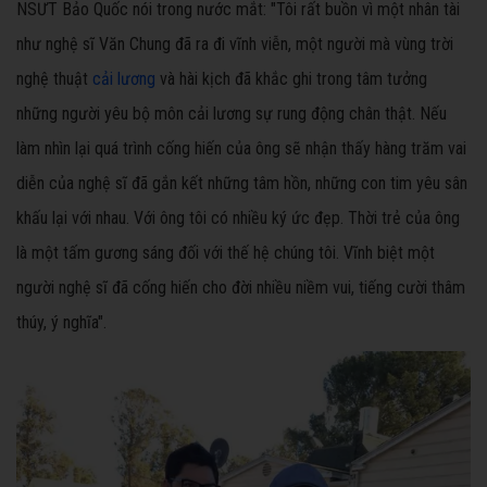
NSƯT Bảo Quốc nói trong nước mắt: "Tôi rất buồn vì một nhân tài
như nghệ sĩ Văn Chung đã ra đi vĩnh viễn, một người mà vùng trời
nghệ thuật
cải lương
và hài kịch đã khắc ghi trong tâm tưởng
những người yêu bộ môn cải lương sự rung động chân thật. Nếu
làm nhìn lại quá trình cống hiến của ông sẽ nhận thấy hàng trăm vai
diễn của nghệ sĩ đã gắn kết những tâm hồn, những con tim yêu sân
khấu lại với nhau. Với ông tôi có nhiều ký ức đẹp. Thời trẻ của ông
là một tấm gương sáng đối với thế hệ chúng tôi. Vĩnh biệt một
người nghệ sĩ đã cống hiến cho đời nhiều niềm vui, tiếng cười thâm
thúy, ý nghĩa".