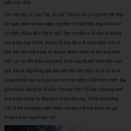
nghỉ cuối cùng
Còn với nghệ sĩ Cẩm Thu, chị nói: "Tôi học hỏi ở ông một tinh thần
lạc quan, hiếm khi nào nghe ông than về bệnh tình, ông chỉ nói về
vợ mình, những điều ông lo nghĩ, ông sợ mình ra đi sớm sẽ không
còn ai bầu bạn với bà. Nhưng rồi ông đã ra đi, bà bị bệnh mất trí
nhớ, tiễn đưa ông trong sự lặng lẽ, khiến chúng tôi đau lòng khôn
siết. Lúc tôi đến thăm ông bệnh, là khi ông đã biết mình khó vượt
qua, trái lại ông không quá đau đớn mà cảm nhận rất rõ sự an ủi
trong cái bắt tay, nụ cười của con cháu nghệ sĩ đến thăm mình. Bây
giờ mỗi khi chúng tôi tổ chức chương trình "Cổ nhạc phương nam"
là ai trong chúng tôi đều khóc vì nhớ đến ông. Tôi tin ông không
mất đi mà sự nghiệp nghệ thuật của ông mãi mãi được lưu giữ
trong trái tim người hâm mộ".