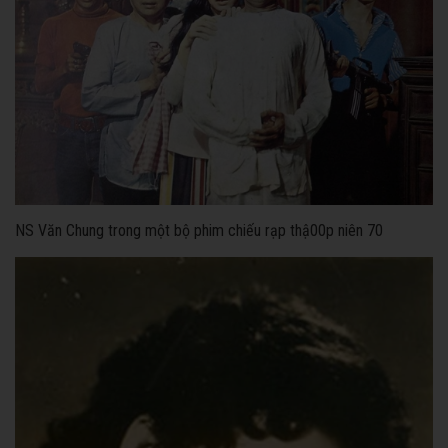
NS Văn Chung trong một bộ phim chiếu rạp thậ00p niên 70