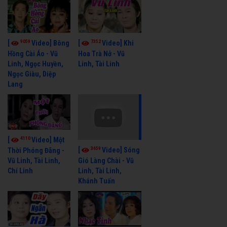
9059
7352
[
Video] Bông
[
Video] Khi
Hồng Cài Áo - Vũ
Hoa Trà Nở - Vũ
Linh, Ngọc Huyền,
Linh, Tài Linh
Ngọc Giàu, Diệp
Lang
4110
[
Video] Một
3659
[
Video] Sóng
Thời Phóng Đãng -
Vũ Linh, Tài Linh,
Gió Làng Chài - Vũ
Chí Linh
Linh, Tài Linh,
Khánh Tuấn