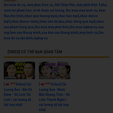
thu mua do cu
,
may phat dien cu
,
Hát Chầu Văn
,
máy phát điện 3 pha
,
sach toi pham hoc
,
trich doan cai luong
,
thu mua may lanh cu
,
kem
flan
,
the hinh
,
nhac que huong mp3
,
nhac han mp3
,
nhac dance
mp3
,
nhac dance remix
,
nhac cho ba bau
,
nhac dong que mp3
,
nhac
xua pham hong que
,
thu mua may phat dien
,
thu mua laptop cu
,
sua
nap bon cau thong minh
,
sua bon cau thong minh
,
may lanh cu
,
thu
mua do cu tan binh
,
laptop cu
[VIDEO] CÓ THỂ BẠN QUAN TÂM
7674
6926
[
Video] Cải
[
Video] Cải
Lương Xưa : Đời Cô
Lương Xưa : Nước
Diễm - Vũ Linh Tài
Mắt Chung Tình - Vũ
Linh | cải lương xã
Linh Thanh Ngân |
hội hay nhất
cải lương xã hội hay
nhất