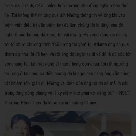
sĩ tài danh ra đi, để lại nhiều tiếc thương cho đồng nghiệp bao thế
hệ. Tôi không thể tin ông qua đời Những thông tin về ông khi vào
bệnh viện điều trị căn bệnh tim đã làm chúng tôi lo lắng, sau đó
nghe thông tin ông đã khỏe, tôi vui mừng. Hy vọng rằng khi chúng
tôi tổ chức chương trình "Cải lương tôi yêu" tại Atlanta ông sẽ qua
tham dự như lời đã hẹn, và rồi ông đột ngột ra đi và đó là cú sốc lớn
với chúng tôi. Là một nghệ sĩ thuộc hàng con cháu, tôi rất ngưỡng
mộ ông ở tài năng ca diễn nhưng dù là ngôi sao sáng ông vẫn sống
rất khiêm tốn, giản dị. Những vai diễn của ông tôi tin sẽ mãi in sâu
trong lòng công chúng và là kỷ niệm khó phai với riêng tôi" – NSƯT
Phương Hồng Thủy đã khóc khi nói những lời này.