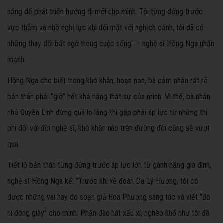
năng để phát triển hướng đi mới cho mình. Tôi từng đứng trước
vực thẳm và nhờ nghị lực khi đối mặt với nghịch cảnh, tôi đã có
những thay đổi bất ngờ trong cuộc sống" – nghệ sĩ Hồng Nga nhấn
mạnh.
Hồng Nga cho biết trong khó khăn, hoạn nạn, bà cảm nhận rất rõ
bản thân phải "giở" hết khả năng thật sự của mình. Vì thế, bà nhắn
nhủ Quyền Linh đừng quá lo lắng khi gặp phải áp lực từ những thị
phi đối với đời nghệ sĩ, khó khăn nào trên đường đời cũng sẽ vượt
qua.
Tiết lộ bản thân từng đứng trước áp lực lớn từ gánh nặng gia đình,
nghệ sĩ Hồng Nga kể: "Trước khi về đoàn Dạ Lý Hương, tôi có
được những vai hay do soạn giả Hoa Phượng sáng tác và viết "đo
ni đóng giày" cho mình. Phận đào hát xấu xí, nghèo khổ như tôi đã