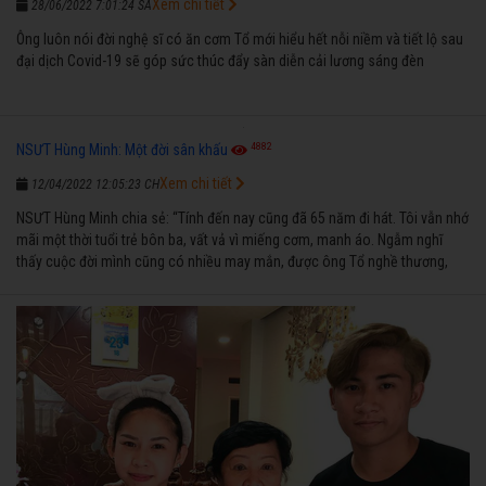
Xem chi tiết
28/06/2022 7:01:24 SA
Ông luôn nói đời nghệ sĩ có ăn cơm Tổ mới hiểu hết nỗi niềm và tiết lộ sau
đại dịch Covid-19 sẽ góp sức thúc đẩy sàn diễn cải lương sáng đèn
4882
NSƯT Hùng Minh: Một đời sân khấu
Xem chi tiết
12/04/2022 12:05:23 CH
NSƯT Hùng Minh chia sẻ: “Tính đến nay cũng đã 65 năm đi hát. Tôi vẫn nhớ
mãi một thời tuổi trẻ bôn ba, vất vả vì miếng cơm, manh áo. Ngẫm nghĩ
thấy cuộc đời mình cũng có nhiều may mắn, được ông Tổ nghề thương,
nên từ một cậu bé nghèo chẳng biết hát xướng là gì, trong dòng đời xuôi
ngược nhận được những cơ may để từng bước thành danh với nghiệp ca
diễn”.