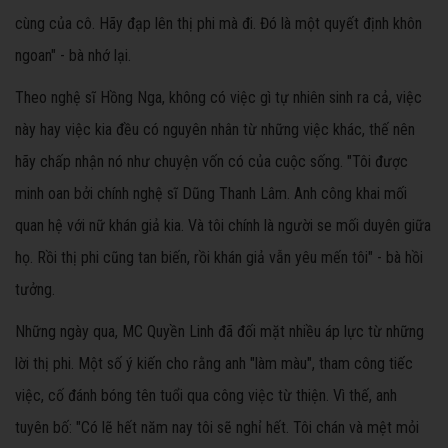
cùng của cô. Hãy đạp lên thị phi mà đi. Đó là một quyết định khôn
ngoan" - bà nhớ lại.
Theo nghệ sĩ Hồng Nga, không có việc gì tự nhiên sinh ra cả, việc
này hay việc
kia
đều có nguyên nhân từ những việc khác, thế nên
hãy chấp nhận nó như chuyện vốn có của cuộc sống. "Tôi được
minh oan bởi chính nghệ sĩ Dũng Thanh Lâm. Anh công khai mối
quan hệ với nữ khán giả kia. Và tôi chính là người se mối duyên giữa
họ. Rồi thị phi cũng tan biến, rồi khán giả vẫn yêu mến tôi" - bà hồi
tưởng.
Những ngày qua, MC Quyền Linh đã đối mặt nhiều áp lực từ những
lời thị phi. Một số ý kiến cho rằng anh "làm màu", tham công tiếc
việc, cố đánh bóng tên tuổi qua công việc từ thiện. Vì thế, anh
tuyên bố: "Có lẽ hết năm nay tôi sẽ nghỉ hết. Tôi chán và mệt mỏi