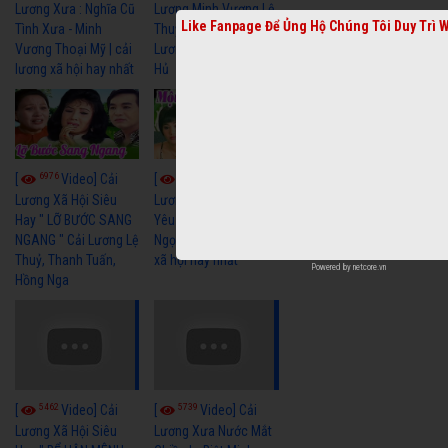
Lương Xưa : Nghĩa Cũ
Lương Minh Vương Lệ
Like Fanpage Để Ủng Hộ Chúng Tôi Duy Trì 
Tình Xưa - Minh
Thuỷ Hay Nhất - Cải
Vương Thoại Mỹ | cải
Lương Xã Hội Xưa Bất
lương xã hội hay nhất
Hủ
6976
6392
[
Video] Cải
[
Video] Cải
Lương Xã Hội Siêu
Lương Xưa Một Thuở
Hay " LỠ BƯỚC SANG
Yêu Người Vũ Linh
NGANG " Cải Lương Lệ
Ngọc Huyền cải lương
Thuỷ, Thanh Tuấn,
xã hội hay nhất
Powered by
netcore.vn
Hồng Nga
5462
5739
[
Video] Cải
[
Video] Cải
Lương Xã Hội Siêu
Lương Xưa Nước Mắt