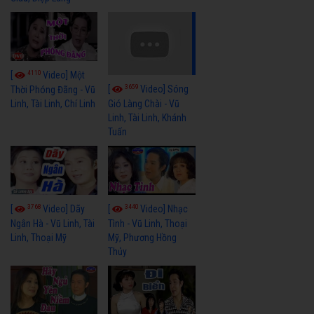
4110
[
Video] Một
3659
[
Video] Sóng
Thời Phóng Đãng - Vũ
Linh, Tài Linh, Chí Linh
Gió Làng Chài - Vũ
Linh, Tài Linh, Khánh
Tuấn
3768
3440
[
Video] Dãy
[
Video] Nhạc
Ngân Hà - Vũ Linh, Tài
Tình - Vũ Linh, Thoại
Linh, Thoại Mỹ
Mỹ, Phương Hồng
Thủy