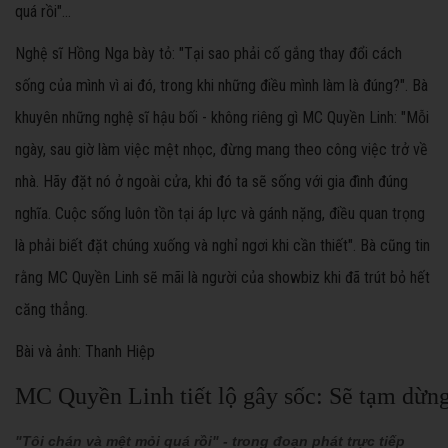
quá rồi"...
Nghệ sĩ Hồng Nga bày tỏ: "Tại sao phải cố gắng thay đổi cách
sống của mình vì ai đó, trong khi những điều mình làm là đúng?". Bà
khuyên những nghệ sĩ hậu bối - không riêng gì MC Quyền Linh: "Mỗi
ngày, sau giờ làm việc mệt nhọc, đừng mang theo công việc trở về
nhà. Hãy đặt nó ở ngoài cửa, khi đó ta sẽ sống với gia đình đúng
nghĩa. Cuộc sống luôn tồn tại áp lực và gánh nặng, điều quan trọng
là phải biết đặt chúng xuống và nghỉ ngơi khi cần thiết". Bà cũng tin
rằng MC Quyền Linh sẽ mãi là người của showbiz khi đã trút bỏ hết
căng thẳng.
Bài và ảnh: Thanh Hiệp
MC Quyền Linh tiết lộ gây sốc: Sẽ tạm dừn
"Tôi chán và mệt mỏi quá rồi" - trong đoạn phát trực tiếp