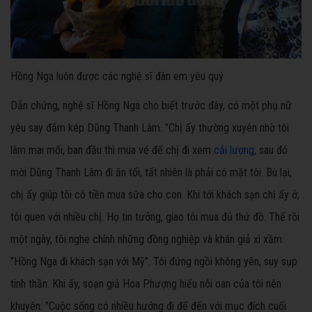
Hồng Nga luôn được các nghệ sĩ đàn em yêu quý
Dẫn chứng, nghệ sĩ Hồng Nga cho biết trước đây, có một phụ nữ
yêu say đắm kép Dũng Thanh Lâm. "Chị ấy thường xuyên nhờ tôi
làm mai mối, ban đầu thì mua vé để chị đi xem
cải lương
, sau đó
mời Dũng Thanh Lâm đi ăn tối, tất nhiên là phải có mặt tôi. Bù lại,
chị ấy giúp tôi có tiền mua sữa cho con. Khi tới khách sạn chị ấy ở,
tôi quen với nhiều chị. Họ tin tưởng, giao tôi mua đủ thứ đồ. Thế rồi
một ngày, tôi nghe chính những đồng nghiệp và khán giả xì xầm
"Hồng Nga đi khách sạn với Mỹ". Tôi đứng ngồi không yên, suy sụp
tinh thần. Khi ấy, soạn giả Hoa Phượng hiểu nỗi oan của tôi nên
khuyên: "Cuộc sống có nhiều hướng đi để đến với mục đích cuối