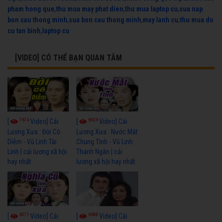
pham hong que
,
thu mua may phat dien
,
thu mua laptop cu
,
sua nap
bon cau thong minh
,
sua bon cau thong minh
,
may lanh cu
,
thu mua do
cu tan binh
,
laptop cu
[VIDEO] CÓ THỂ BẠN QUAN TÂM
7674
6926
[
Video] Cải
[
Video] Cải
Lương Xưa : Đời Cô
Lương Xưa : Nước Mắt
Diễm - Vũ Linh Tài
Chung Tình - Vũ Linh
Linh | cải lương xã hội
Thanh Ngân | cải
hay nhất
lương xã hội hay nhất
6071
6688
[
Video] Cải
[
Video] Cải