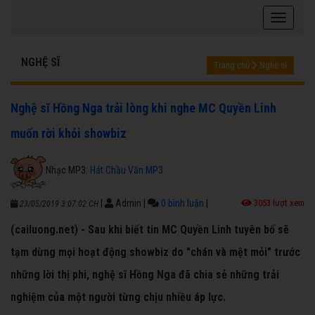
NGHỆ SĨ
Trang chủ
Nghệ sĩ
Nghệ sĩ Hồng Nga trải lòng khi nghe MC Quyền Linh
muốn rời khỏi showbiz
Nhạc MP3:
Hát Chầu Văn MP3
|
Admin
|
0 bình luận
|
3053 lượt xem
23/05/2019 3:07:02 CH
(cailuong.net) - Sau khi biết tin MC Quyền Linh tuyên bố sẽ
tạm dừng mọi hoạt động showbiz do "chán và mệt mỏi" trước
những lời thị phi, nghệ sĩ Hồng Nga đã chia sẻ những trải
nghiệm của một người từng chịu nhiều áp lực.