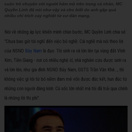
cuộc trò chuyện với người hâm mộ trên trang cá nhân, MC
Quyền Linh đã nói như vậy và cho biết do anh gặp quá
nhiều chỉ trích cay nghiệt từ cư dân mạng.
Nói về những áp lực khiến mình chùn bước, MC Quyền Linh chia sẻ:
"Chưa bao giờ tôi nghĩ đến việc bỏ nghề. Cái nghề mà nói theo lời
của NSND
Bảy Nam
là đạo. Tôi sinh ra và lớn lên tại vùng đất Vĩnh
Kim, Tiền Giang - nơi có nhiều nghệ sĩ, nhà nghiên cứu được sinh ra
và lớn lên, như gia đình NSND Bảy Nam, GSTS Trần Văn Khê..., thì
không việc gì tôi từ bỏ niềm đam mê vốn được đúc kết, hun đúc từ
những con người đáng kính. Cú sốc lớn nhất mà tôi đã trải qua chính
là những lời thị phi".