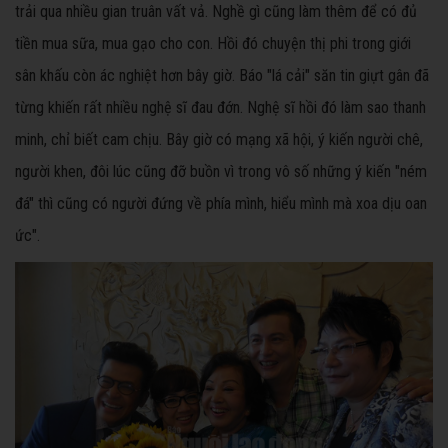
trải qua nhiều gian truân vất vả. Nghề gì cũng làm thêm để có đủ
tiền mua sữa, mua gạo cho con. Hồi đó chuyện thị phi trong giới
sân khấu còn ác nghiệt hơn bây giờ. Báo "lá cải" săn tin giựt gân đã
từng khiến rất nhiều nghệ sĩ đau đớn. Nghệ sĩ hồi đó làm sao thanh
minh, chỉ biết cam chịu. Bây giờ có mạng xã hội, ý kiến người chê,
người khen, đôi lúc cũng đỡ buồn vì trong vô số những ý kiến "ném
đá" thì cũng có người đứng về phía mình, hiểu mình mà xoa dịu oan
ức".