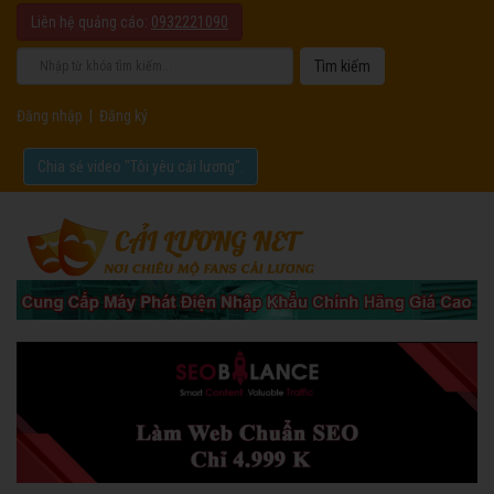
Liên hệ quảng cáo:
0932221090
Đăng nhập
|
Đăng ký
Chia sẻ video "Tôi yêu cải lương".