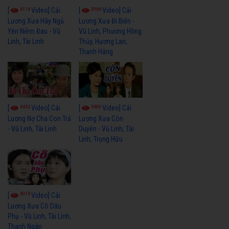
4114
3966
[
Video] Cải
[
Video] Cải
Lương Xưa Hãy Ngủ
Lương Xưa Đi Biển -
Yên Niềm Đau - Vũ
Vũ Linh, Phương Hồng
Linh, Tài Linh
Thủy, Hương Lan,
Thanh Hằng
4433
3600
[
Video] Cải
[
Video] Cải
Lương Nợ Cha Con Trả
Lương Xưa Còn
- Vũ Linh, Tài Linh
Duyên - Vũ Linh, Tài
Linh, Trọng Hữu
4016
[
Video] Cải
Lương Xưa Cô Dâu
Phụ - Vũ Linh, Tài Linh,
Thanh Ngân