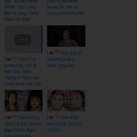
Hay " BỂ HẬN MÊNH
Chiều Ly Biệt Minh
MÔNG " Cải Lương
Vương Tài Linh cải
Kim Tử Long, Thanh
lương xã hội hay nhất
Ngân Hay Nhất
6041
[
Video] Quán
6326
[
Video] Cải
Nửa Khuya-Minh
Cảnh-Trọng Hữu
Lương Xưa : Rồi 30
Năm Sau - Minh
Vương Lệ Thủy | cải
lương xã hội hay nhất
9059
7352
[
Video] Bông
[
Video] Khi
Hồng Cài Áo - Vũ Linh,
Hoa Trà Nở - Vũ Linh,
Ngọc Huyền, Ngọc
Tài Linh
Giàu, Diệp Lang