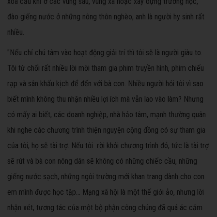
xóa cầu khỉ ở các vùng sâu, vùng xa hoặc xây dựng trường học,
đào giếng nước ở những nông thôn nghèo, anh là người hy sinh rất
nhiều.
"Nếu chỉ chú tâm vào hoạt động giải trí thì tôi sẽ là người giàu to.
Tôi từ chối rất nhiều lời mời tham gia phim truyền hình, phim chiếu
rạp và sân khấu kịch để đến với bà con. Nhiều người hỏi tôi vì sao
biết mình không thu nhận nhiều lợi ích mà vẫn lao vào làm? Nhưng
có mấy ai biết, các doanh nghiệp, nhà hảo tâm, mạnh thường quân
khi nghe các chương trình thiện nguyện cộng đồng có sự tham gia
của tôi, họ sẽ tài trợ. Nếu tôi rời khỏi chương trình đó, tức là tài trợ
sẽ rút và bà con nông dân sẽ không có những chiếc cầu, những
giếng nước sạch, những ngôi trường mới khan trang dành cho con
em mình được học tập... Mạng xã hội là một thế giới ảo, nhưng lời
nhận xét, tương tác của một bộ phận công chúng đã quá ác cảm