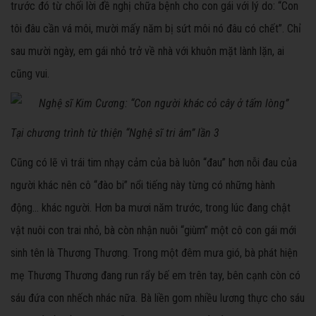
trước đó từ chối lời đề nghị chữa bệnh cho con gái với lý do: “Con
tôi đâu cần vá môi, mười mấy năm bị sứt môi nó đâu có chết”. Chỉ
sau mười ngày, em gái nhỏ trở về nhà với khuôn mặt lành lặn, ai
cũng vui.
Tại chương trình từ thiện “Nghệ sĩ tri âm” lần 3
Cũng có lẽ vì trái tim nhạy cảm của bà luôn “đau” hơn nỗi đau của
người khác nên cô “đào bi” nổi tiếng này từng có những hành
động… khác người. Hơn ba mươi năm trước, trong lúc đang chật
vật nuôi con trai nhỏ, bà còn nhận nuôi “giùm” một cô con gái mới
sinh tên là Thương Thương. Trong một đêm mưa gió, bà phát hiện
mẹ Thương Thương đang run rẩy bế em trên tay, bên cạnh còn có
sáu đứa con nhếch nhác nữa. Bà liền gom nhiều lương thực cho sáu