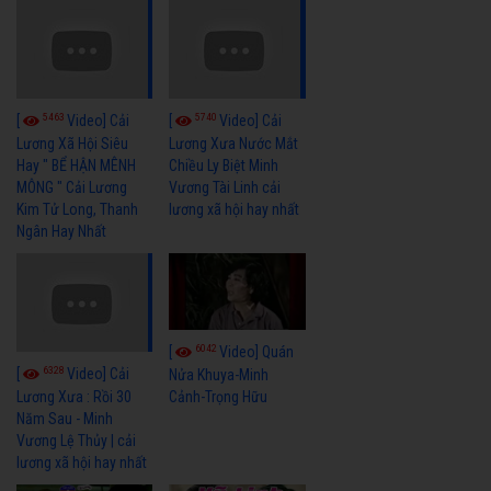
5463
5740
[
Video] Cải
[
Video] Cải
Lương Xã Hội Siêu
Lương Xưa Nước Mắt
Hay " BỂ HẬN MÊNH
Chiều Ly Biệt Minh
MÔNG " Cải Lương
Vương Tài Linh cải
Kim Tử Long, Thanh
lương xã hội hay nhất
Ngân Hay Nhất
6042
[
Video] Quán
6328
[
Video] Cải
Nửa Khuya-Minh
Cảnh-Trọng Hữu
Lương Xưa : Rồi 30
Năm Sau - Minh
Vương Lệ Thủy | cải
lương xã hội hay nhất