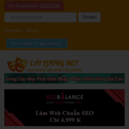
Liên hệ quảng cáo:
0932221090
Đăng nhập
|
Đăng ký
Chia sẻ video "Tôi yêu cải lương".