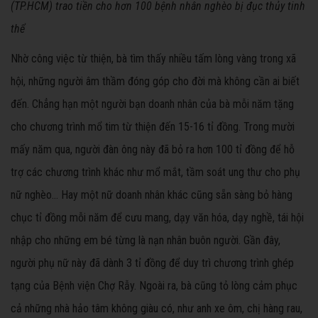
(TP.HCM) trao tiền cho hơn 100 bệnh nhân nghèo bị đục thủy tinh
thể
Nhờ công việc từ thiện, bà tìm thấy nhiều tấm lòng vàng trong xã
hội, những người âm thầm đóng góp cho đời mà không cần ai biết
đến. Chẳng hạn một người bạn doanh nhân của bà mỗi năm tặng
cho chương trình mổ tim từ thiện đến 15-16 tỉ đồng. Trong mười
mấy năm qua, người đàn ông này đã bỏ ra hơn 100 tỉ đồng để hỗ
trợ các chương trình khác như mổ mắt, tầm soát ung thư cho phụ
nữ nghèo… Hay một nữ doanh nhân khác cũng sẵn sàng bỏ hàng
chục tỉ đồng mỗi năm để cưu mang, dạy văn hóa, dạy nghề, tái hội
nhập cho những em bé từng là nạn nhân buôn người. Gần đây,
người phụ nữ này đã dành 3 tỉ đồng để duy trì chương trình ghép
tạng của Bệnh viện Chợ Rẫy. Ngoài ra, bà cũng tỏ lòng cảm phục
cả những nhà hảo tâm không giàu có, như anh xe ôm, chị hàng rau,