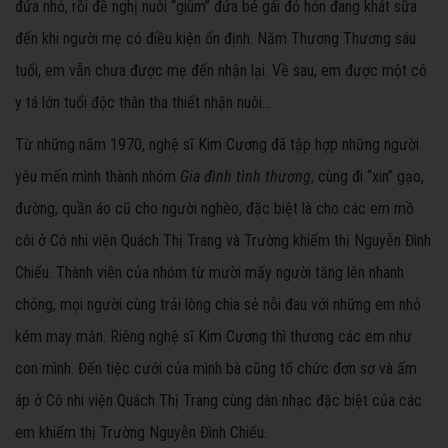
đứa nhỏ, rồi đề nghị nuôi “giùm” đứa bé gái đỏ hỏn đang khát sữa
đến khi người mẹ có điều kiện ổn định. Năm Thương Thương sáu
tuổi, em vẫn chưa được mẹ đến nhận lại. Về sau, em được một cô
y tá lớn tuổi độc thân tha thiết nhận nuôi…
Từ những năm 1970, nghệ sĩ Kim Cương đã tập hợp những người
yêu mến mình thành nhóm
Gia đình tình thương
, cùng đi “xin” gạo,
đường, quần áo cũ cho người nghèo, đặc biệt là cho các em mồ
côi ở Cô nhi viện Quách Thị Trang và Trường khiếm thị Nguyễn Đình
Chiểu. Thành viên của nhóm từ mười mấy người tăng lên nhanh
chóng, mọi người cùng trải lòng chia sẻ nỗi đau với những em nhỏ
kém may mắn. Riêng nghệ sĩ Kim Cương thì thương các em như
con mình. Đến tiệc cưới của mình bà cũng tổ chức đơn sơ và ấm
áp ở Cô nhi viện Quách Thị Trang cùng dàn nhạc đặc biệt của các
em khiếm thị Trường Nguyễn Đình Chiểu.