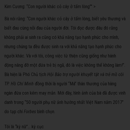
Kim Cương
: “Con người khác cỏ cây ở tấm lòng”" >
Bà nói rằng: “Con người khác cỏ cây ở tấm lòng, biết yêu thương và
biết đau cùng nỗi đau của người đời. Tôi đọc được đâu đó rằng
không phải ai sinh ra cũng có khả năng tạo hạnh phúc cho mình,
nhưng chúng ta đều được sinh ra với khả năng tạo hạnh phúc cho
người khác. Và với tôi, công việc từ thiện cũng giống như hành
động nâng đỡ một đứa trẻ bị ngã, đó là việc không thể không làm!”.
Bà hiện là Phó Chủ tịch
Hội Bảo trợ người khuyết tật và trẻ mồ côi
TP. Hồ Chí Minh
đồng thời là người “Má” thân thương của hàng
ngàn đứa con kém may mắn. Mới đây, hình ảnh của bà đã được vinh
danh trong “50 người phụ nữ ảnh hưởng nhất Việt Nam năm 2017”
do tạp chí
Forbes
bình chọn.
Tôi là “kỳ nữ”… kỳ cục