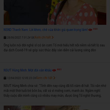
3600
NSND Thanh Nam: Lời khen, chê của khán giả quan trọng lắm!
Xem chi tiết
28/06/2022 7:01:24 SA
Ông luôn nói đời nghệ sĩ có ăn cơm Tổ mới hiểu hết nỗi niềm và tiết lộ sau
đại dịch Covid-19 sẽ góp sức thúc đẩy sàn diễn cải lương sáng đèn
4883
NSƯT Hùng Minh: Một đời sân khấu
Xem chi tiết
12/04/2022 12:05:23 CH
NSƯT Hùng Minh chia sẻ: “Tính đến nay cũng đã 65 năm đi hát. Tôi vẫn nhớ
mãi một thời tuổi trẻ bôn ba, vất vả vì miếng cơm, manh áo. Ngẫm nghĩ
thấy cuộc đời mình cũng có nhiều may mắn, được ông Tổ nghề thương,
nên từ một cậu bé nghèo chẳng biết hát xướng là gì, trong dòng đời xuôi
ngược nhận được những cơ may để từng bước thành danh với nghiệp ca