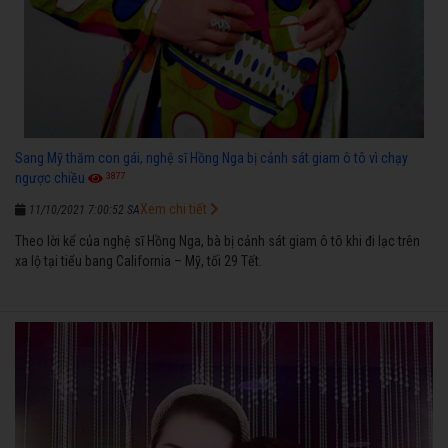
Sang Mỹ thăm con gái, nghệ sĩ Hồng Nga bị cảnh sát giam ô tô vì chạy
3877
ngược chiều
Xem chi tiết
11/10/2021 7:00:52 SA
Theo lời kể của nghệ sĩ Hồng Nga, bà bị cảnh sát giam ô tô khi đi lạc trên
xa lộ tại tiểu bang California – Mỹ, tối 29 Tết.