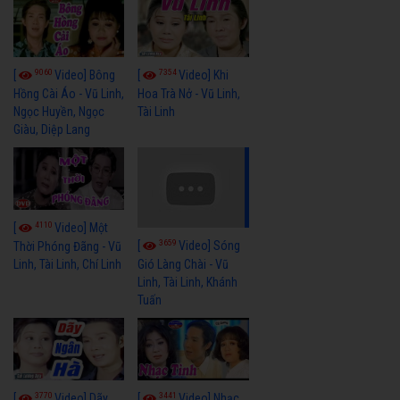
9060
7354
[
Video] Bông
[
Video] Khi
Hồng Cài Áo - Vũ Linh,
Hoa Trà Nở - Vũ Linh,
Ngọc Huyền, Ngọc
Tài Linh
Giàu, Diệp Lang
4110
[
Video] Một
3659
[
Video] Sóng
Thời Phóng Đãng - Vũ
Linh, Tài Linh, Chí Linh
Gió Làng Chài - Vũ
Linh, Tài Linh, Khánh
Tuấn
3770
3441
[
Video] Dãy
[
Video] Nhạc