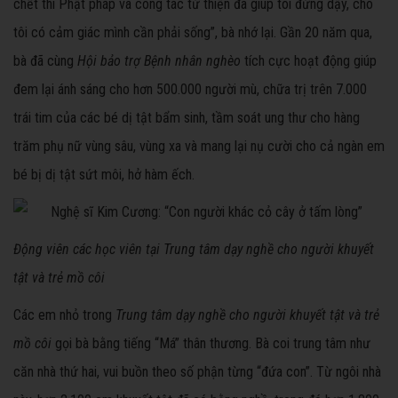
chết thì Phật pháp và công tác từ thiện đã giúp tôi đứng dậy, cho
tôi có cảm giác mình cần phải sống”, bà nhớ lại. Gần 20 năm qua,
bà đã cùng
Hội bảo trợ Bệnh nhân nghèo
tích cực hoạt động giúp
đem lại ánh sáng cho hơn 500.000 người mù, chữa trị trên 7.000
trái tim của các bé dị tật bẩm sinh, tầm soát ung thư cho hàng
trăm phụ nữ vùng sâu, vùng xa và mang lại nụ cười cho cả ngàn em
bé bị dị tật sứt môi, hở hàm ếch.
Động viên các học viên tại Trung tâm dạy nghề cho người khuyết
tật và trẻ mồ côi
Các em nhỏ trong
Trung tâm dạy nghề cho người khuyết tật và trẻ
mồ côi
gọi bà bằng tiếng “Má” thân thương. Bà coi trung tâm như
căn nhà thứ hai, vui buồn theo số phận từng “đứa con”. Từ ngôi nhà