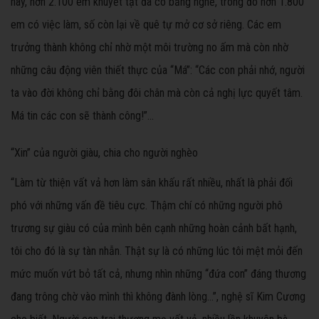
này, hơn 2.100 em khuyết tật đã có bằng nghề, trong đó hơn 1.800
em có việc làm, số còn lại về quê tự mở cơ sở riêng. Các em
trưởng thành không chỉ nhờ một môi trường no ấm mà còn nhờ
những câu động viên thiết thực của “Má”: “Các con phải nhớ, người
ta vào đời không chỉ bằng đôi chân mà còn cả nghị lực quyết tâm.
Má tin các con sẽ thành công!”…
“Xin” của người giàu, chia cho người nghèo
“Làm từ thiện vất vả hơn làm sân khấu rất nhiều, nhất là phải đối
phó với những vấn đề tiêu cực. Thậm chí có những người phô
trương sự giàu có của mình bên cạnh những hoàn cảnh bất hạnh,
tôi cho đó là sự tàn nhẫn. Thật sự là có những lúc tôi mệt mỏi đến
mức muốn vứt bỏ tất cả, nhưng nhìn những “đứa con” đáng thương
đang trông chờ vào mình thì không đành lòng…”, nghệ sĩ Kim Cương