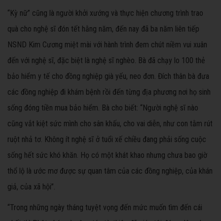
“Kỳ nữ” cũng là người khởi xướng và thực hiện chương trình trao
quà cho nghệ sĩ đón tết hằng năm, đến nay đã ba năm liên tiếp
NSND Kim Cương miệt mài với hành trình đem chút niềm vui xuân
đến với nghệ sĩ, đặc biệt là nghệ sĩ nghèo. Bà đã chạy lo 100 thẻ
bảo hiểm y tế cho đồng nghiệp già yếu, neo đơn. Đích thân bà đưa
các đồng nghiệp đi khám bệnh rồi đến từng địa phương nơi họ sinh
sống đóng tiền mua bảo hiểm. Bà cho biết: “Người nghệ sĩ nào
cũng vắt kiệt sức mình cho sân khấu, cho vai diễn, như con tằm rút
ruột nhả tơ. Không ít nghệ sĩ ở tuổi xế chiều đang phải sống cuộc
sống hết sức khó khăn. Họ có một khát khao nhưng chưa bao giờ
thổ lộ là ước mơ được sự quan tâm của các đồng nghiệp, của khán
giả, của xã hội”.
“Trong những ngày tháng tuyệt vọng đến mức muốn tìm đến cái