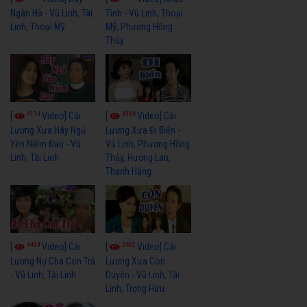
Ngân Hà - Vũ Linh, Tài
Tình - Vũ Linh, Thoại
Linh, Thoại Mỹ
Mỹ, Phương Hồng
Thủy
4114
3966
[
Video] Cải
[
Video] Cải
Lương Xưa Hãy Ngủ
Lương Xưa Đi Biển -
Yên Niềm Đau - Vũ
Vũ Linh, Phương Hồng
Linh, Tài Linh
Thủy, Hương Lan,
Thanh Hằng
4434
3602
[
Video] Cải
[
Video] Cải
Lương Nợ Cha Con Trả
Lương Xưa Còn
- Vũ Linh, Tài Linh
Duyên - Vũ Linh, Tài
Linh, Trọng Hữu