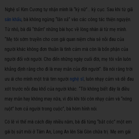
Nghệ sĩ Kim Cương tự nhận mình là “kỳ nữ”… kỳ cục. Sau khi từ giã
sân khấu
, bà không ngừng “lăn xả” vào các công tác thiện nguyện.
Từ nhỏ, bà đã “thấm” những bài học về lòng nhân ái từ mẹ mình.
“Mẹ tôi sớm truyền cho con gái quan niệm chia sẻ nỗi đau của
người khác không đơn thuần là tình cảm mà còn là bổn phận của
người đối với người. Cho đến những ngày cuối đời, mẹ tôi vẫn luôn
khẳng định rằng cho đi là may mắn của đời người”. Bà nói rằng trời
ưu ái cho mình một trái tim người
nghệ sĩ
, luôn nhạy cảm và dễ đau
xót trước nỗi đau khổ của người khác. “Tôi không biết đây là điều
may mắn hay không may nữa, vì đôi khi tôi còn nhạy cảm và “nóng
ruột” hơn cả người trong cuộc”, bà hóm hỉnh nói.
Có lẽ vì thế mà cách đây nhiều năm, bà đã từng “bắt cóc” một em
gái bị sứt môi ở Tâm An, Long An lên Sài Gòn chữa trị. Mẹ em gái