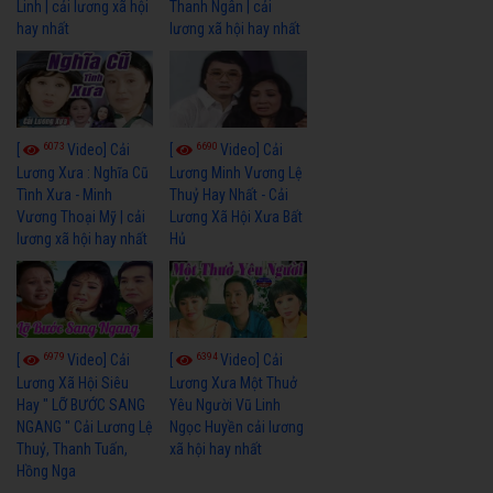
Linh | cải lương xã hội
Thanh Ngân | cải
hay nhất
lương xã hội hay nhất
6073
6690
[
Video] Cải
[
Video] Cải
Lương Xưa : Nghĩa Cũ
Lương Minh Vương Lệ
Tình Xưa - Minh
Thuỷ Hay Nhất - Cải
Vương Thoại Mỹ | cải
Lương Xã Hội Xưa Bất
lương xã hội hay nhất
Hủ
6979
6394
[
Video] Cải
[
Video] Cải
Lương Xã Hội Siêu
Lương Xưa Một Thuở
Hay " LỠ BƯỚC SANG
Yêu Người Vũ Linh
NGANG " Cải Lương Lệ
Ngọc Huyền cải lương
Thuỷ, Thanh Tuấn,
xã hội hay nhất
Hồng Nga