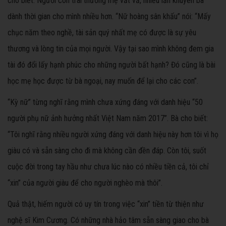
cho biết. Người con trai thương mẹ vất vả, nhiều lần khuyên bà
dành thời gian cho mình nhiều hơn. “Nữ hoàng sân khấu” nói: “Mấy
chục năm theo nghề, tài sản quý nhất mẹ có được là sự yêu
thương và lòng tin của mọi người. Vậy tại sao mình không đem gia
tài đó đổi lấy hạnh phúc cho những người bất hạnh? Đó cũng là bài
học mẹ học được từ bà ngoại, nay muốn để lại cho các con”.
“Kỳ nữ” từng nghĩ rằng mình chưa xứng đáng với danh hiệu “50
người phụ nữ ảnh hưởng nhất Việt Nam năm 2017”. Bà cho biết:
“Tôi nghĩ rằng nhiều người xứng đáng với danh hiệu này hơn tôi vì họ
giàu có và sẵn sàng cho đi mà không cần đền đáp. Còn tôi, suốt
cuộc đời trong tay hầu như chưa lúc nào có nhiều tiền cả, tôi chỉ
“xin” của người giàu để cho người nghèo mà thôi”.
Quả thật, hiếm người có uy tín trong việc “xin” tiền từ thiện như
nghệ sĩ Kim Cương. Có những nhà hảo tâm sẵn sàng giao cho bà