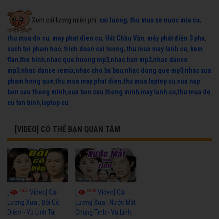
Xem cải lương miễn phí:
cai luong
,
thu mua xe nuoc mia cu
,
thu mua do cu
,
may phat dien cu
,
Hát Chầu Văn
,
máy phát điện 3 pha
,
sach toi pham hoc
,
trich doan cai luong
,
thu mua may lanh cu
,
kem
flan
,
the hinh
,
nhac que huong mp3
,
nhac han mp3
,
nhac dance
mp3
,
nhac dance remix
,
nhac cho ba bau
,
nhac dong que mp3
,
nhac xua
pham hong que
,
thu mua may phat dien
,
thu mua laptop cu
,
sua nap
bon cau thong minh
,
sua bon cau thong minh
,
may lanh cu
,
thu mua do
cu tan binh
,
laptop cu
[VIDEO] CÓ THỂ BẠN QUAN TÂM
7675
6928
[
Video] Cải
[
Video] Cải
Lương Xưa : Đời Cô
Lương Xưa : Nước Mắt
Diễm - Vũ Linh Tài
Chung Tình - Vũ Linh