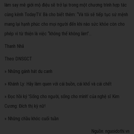
làm say mê giới mộ điệu sẽ trở lại trong một chương trình hợp tác
cùng kênh TodayTV. Bà cho biết thêm: “Và tôi sẽ tiếp tục sứ mệnh
mang lại hạnh phúc cho mọi người đến khi nào sức khỏe còn cho
phép vì từ thiện là việc “không thể không làm”…
Thanh Nhã
Theo DNSGCT
» Những gánh hát du canh
» Khánh Ly: Hãy làm quen với cái buồn, cái khổ và cái chết
» Đọc hồi ký 'Sống cho người, sống cho mình' của nghệ sĩ Kim
Cương: Đích thị kỳ nữ!
» Những chầu khóc cuối tuần
Nguồn: nguoidothi.vn