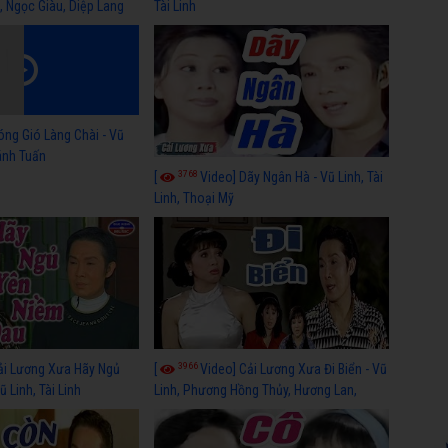
, Ngọc Giàu, Diệp Lang
Tài Linh
óng Gió Làng Chài - Vũ
hánh Tuấn
3768
[
Video] Dãy Ngân Hà - Vũ Linh, Tài
Linh, Thoại Mỹ
3966
ải Lương Xưa Hãy Ngủ
[
Video] Cải Lương Xưa Đi Biển - Vũ
 Linh, Tài Linh
Linh, Phương Hồng Thủy, Hương Lan,
Thanh Hằng