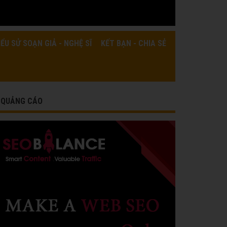
IỂU SỬ SOẠN GIẢ - NGHỆ SĨ
KẾT BẠN - CHIA SẺ
QUẢNG CÁO