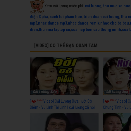
Xem cải lương miễn phí:
cai luong
,
thu mua xe nuo
điện 3 pha
,
sach toi pham hoc
,
trich doan cai luong
,
thu m
mp3
,
nhac dance mp3
,
nhac dance remix
,
nhac cho ba bau
,
dien
,
thu mua laptop cu
,
sua nap bon cau thong minh
,
sua 
[VIDEO] CÓ THỂ BẠN QUAN TÂM
7674
6926
[
Video] Cải Lương Xưa : Đời Cô
[
Video] C
Diễm - Vũ Linh Tài Linh | cải lương xã hội
Chung Tình - Vũ 
hay nhất
lương xã hội hay