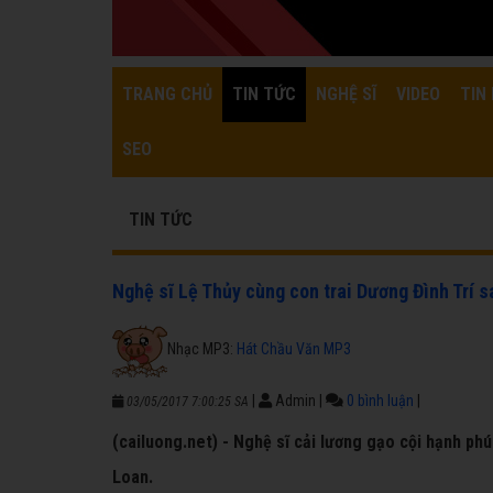
TRANG CHỦ
TIN TỨC
NGHỆ SĨ
VIDEO
TIN 
SEO
TIN TỨC
Nghệ sĩ Lệ Thủy cùng con trai Dương Đình Trí s
Nhạc MP3:
Hát Chầu Văn MP3
|
Admin
|
0 bình luận
|
03/05/2017 7:00:25 SA
(cailuong.net) - Nghệ sĩ cải lương gạo cội hạnh ph
Loan.