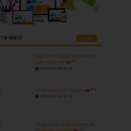
TIN BÊN LỀ
Đọc thêm
Châu Tinh Trì hứa hẹn phim chiếu Tết
6770
'cười ra nước mắt'
03/01/2019 2:04:06 CH
6270
Kim Kardashian có con thứ tư
03/01/2019 1:03:37 CH
'Em gái trà sữa' bị đồn ly hôn sau bê
6590
bối tình dục của chồng