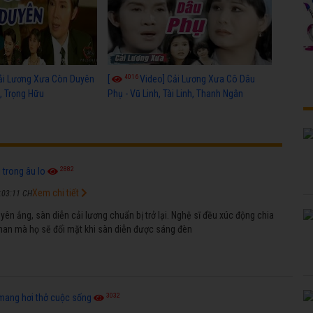
4016
ải Lương Xưa Còn Duyên
[
Video] Cải Lương Xưa Cô Dâu
h, Trọng Hữu
Phụ - Vũ Linh, Tài Linh, Thanh Ngân
2882
i trong âu lo
Xem chi tiết
:03:11 CH
ên ắng, sàn diễn cải lương chuẩn bị trở lại. Nghệ sĩ đều xúc động chia
nan mà họ sẽ đối mặt khi sàn diễn được sáng đèn
3032
mang hơi thở cuộc sống