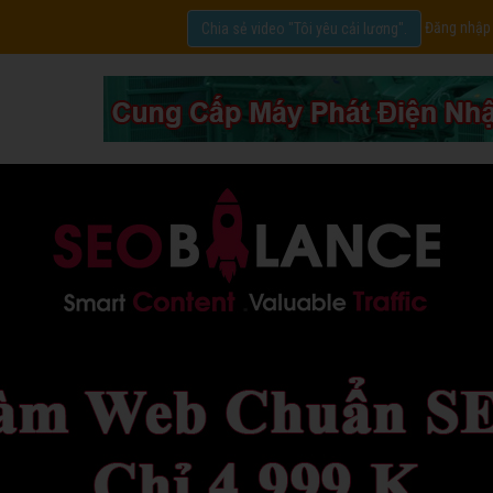
Đăng nhập
Chia sẻ video "Tôi yêu cải lương".