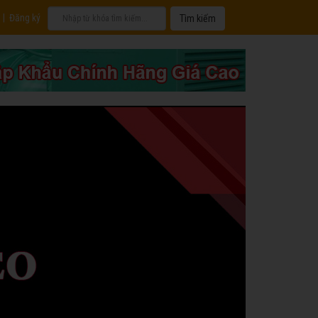
|
Đăng ký