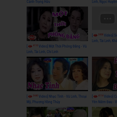
Cảnh-Trọng Hữu
Linh, Ngọc Huyền
3658
[
Video] S
Linh, Tài Linh, K
4110
[
Video] Một Thời Phóng Đãng - Vũ
Linh, Tài Linh, Chí Linh
3440
4114
[
Video] Nhạc Tình - Vũ Linh, Thoại
[
Video] C
Mỹ, Phương Hồng Thủy
Yên Niềm Đau - Vũ