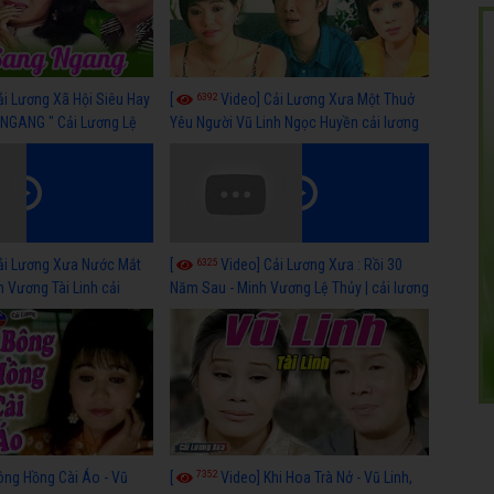
6392
ải Lương Xã Hội Siêu Hay
[
Video] Cải Lương Xưa Một Thuở
NGANG " Cải Lương Lệ
Yêu Người Vũ Linh Ngọc Huyền cải lương
n, Hồng Nga
xã hội hay nhất
6325
ải Lương Xưa Nước Mắt
[
Video] Cải Lương Xưa : Rồi 30
h Vương Tài Linh cải
Năm Sau - Minh Vương Lệ Thủy | cải lương
 nhất
xã hội hay nhất
7352
ông Hồng Cài Áo - Vũ
[
Video] Khi Hoa Trà Nở - Vũ Linh,