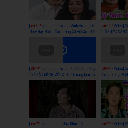
6688
6976
[
Video] Cải Lương Minh Vương Lệ
[
Video] C
Thuỷ Hay Nhất - Cải Lương Xã Hội Xưa Bất
" LỠ BƯỚC SANG 
Hủ
Thuỷ, Thanh Tuấ
5462
5739
[
Video] Cải Lương Xã Hội Siêu Hay
[
Video] C
" BỂ HẬN MÊNH MÔNG " Cải Lương Kim Tử
Chiều Ly Biệt Min
Long, Thanh Ngân Hay Nhất
lương xã hội hay
6041
9059
[
Video] Quán Nửa Khuya-Minh
[
Video] B