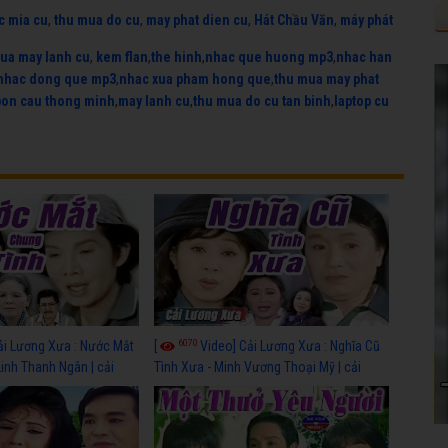
c mia cu
,
thu mua do cu
,
may phat dien cu
,
Hát Chầu Văn
,
máy phát
ua may lanh cu
,
kem flan
,
the hinh
,
nhac que huong mp3
,
nhac han
nhac dong que mp3
,
nhac xua pham hong que
,
thu mua may phat
bon cau thong minh
,
may lanh cu
,
thu mua do cu tan binh
,
laptop cu
6070
ải Lương Xưa : Nước Mắt
[
Video] Cải Lương Xưa : Nghĩa Cũ
Linh Thanh Ngân | cải
Tình Xưa - Minh Vương Thoại Mỹ | cải
 nhất
lương xã hội hay nhất