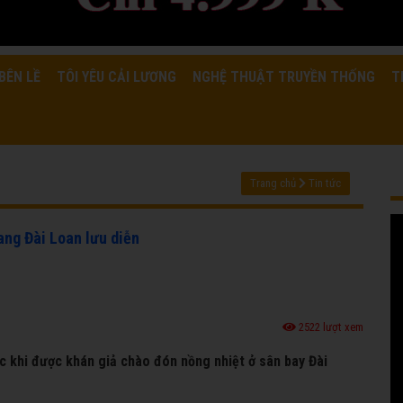
BÊN LỀ
TÔI YÊU CẢI LƯƠNG
NGHỆ THUẬT TRUYỀN THỐNG
T
Trang chủ
Tin tức
ang Đài Loan lưu diễn
2522 lượt xem
úc khi được khán giả chào đón nồng nhiệt ở sân bay Đài