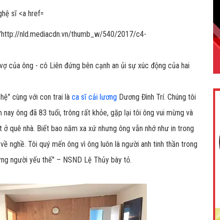
="http://nld.mediacdn.vn/thumb_w/540/2017/c4-
ợ của ông - cô Liên đứng bên cạnh an ủi sự xúc động của hai
hệ" cùng với con trai là
ca sĩ cải lương
Dương Đình Trí. Chúng tôi
ay ông đã 83 tuổi, trông rất khỏe, gặp lại tôi ông vui mừng và
t ở quê nhà. Biết bao năm xa xứ nhưng ông vẫn nhớ như in trong
 về nghề. Tôi quý mến ông vì ông luôn là người anh tinh thần trong
hững người yếu thế" – NSND Lệ Thủy bày tỏ.