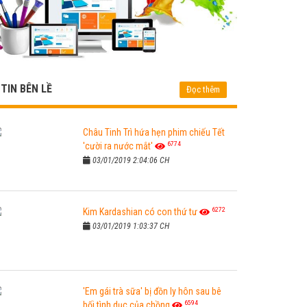
TIN BÊN LỀ
Đọc thêm
Châu Tinh Trì hứa hẹn phim chiếu Tết
6774
'cười ra nước mắt'
03/01/2019 2:04:06 CH
6272
Kim Kardashian có con thứ tư
03/01/2019 1:03:37 CH
'Em gái trà sữa' bị đồn ly hôn sau bê
6594
bối tình dục của chồng