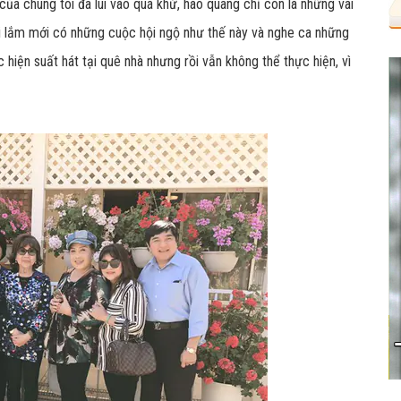
a chúng tôi đã lùi vào quá khứ, hào quang chỉ còn là những vai
oi lắm mới có những cuộc hội ngộ như thế này và nghe ca những
hiện suất hát tại quê nhà nhưng rồi vẫn không thể thực hiện, vì