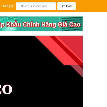
|
Đăng ký