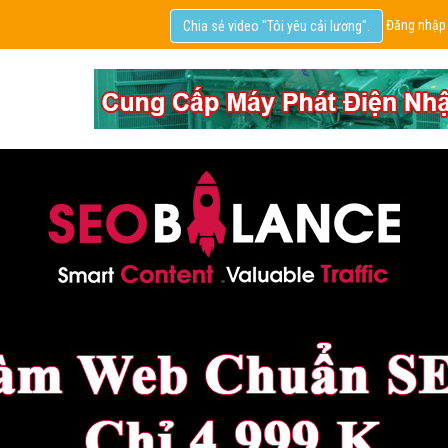
Đăng nhập
Chia sẻ video "Tôi yêu cải lương".