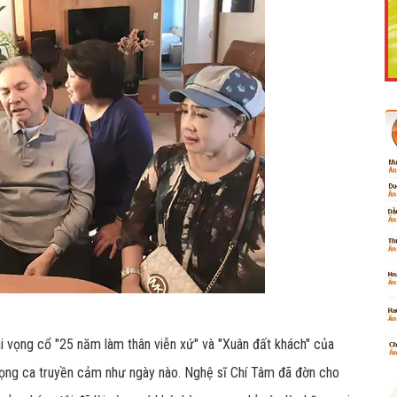
Like Fanpage Để Ủng Hộ Chúng Tôi Duy Trì Website
Powered by
netcore.vn
i vọng cổ "25 năm làm thân viễn xứ" và "Xuân đất khách" của
iọng ca truyền cảm như ngày nào. Nghệ sĩ Chí Tâm đã đờn cho