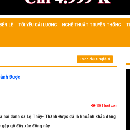
BÊN LỀ
TÔI YÊU CẢI LƯƠNG
NGHỆ THUẬT TRUYỀN THỐNG
T
Trang chủ
Nghệ sĩ
Thành Được
1831 lượt xem
của hai danh ca Lệ Thủy- Thành Được đã là khoảnh khắc đáng
c gặp gỡ đầy xúc động này