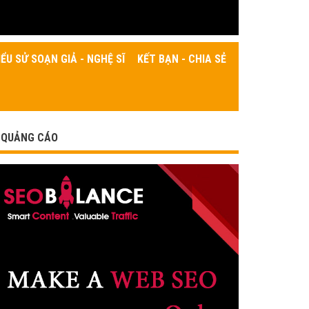
IỂU SỬ SOẠN GIẢ - NGHỆ SĨ
KẾT BẠN - CHIA SẺ
QUẢNG CÁO