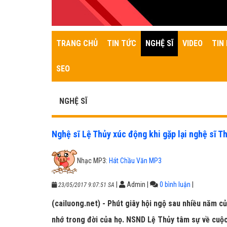
TRANG CHỦ
TIN TỨC
NGHỆ SĨ
VIDEO
TIN 
SEO
NGHỆ SĨ
Nghệ sĩ Lệ Thủy xúc động khi gặp lại nghệ sĩ 
Nhạc MP3:
Hát Chầu Văn MP3
|
Admin
|
0 bình luận
|
23/05/2017 9:07:51 SA
(cailuong.net) - Phút giây hội ngộ sau nhiều năm 
nhớ trong đời của họ. NSND Lệ Thủy tâm sự về cuộ