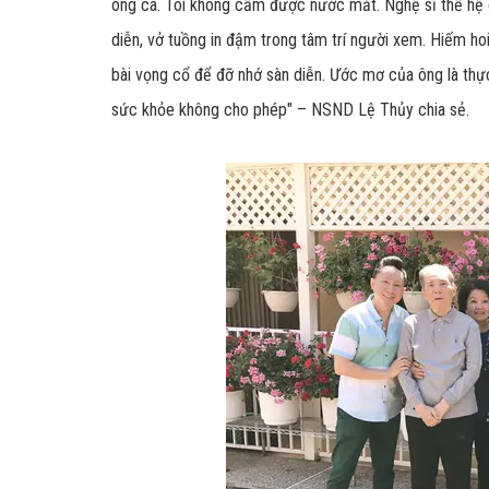
ông ca. Tôi không cầm được nước mắt. Nghệ sĩ thế hệ củ
diễn, vở tuồng in đậm trong tâm trí người xem. Hiếm h
bài vọng cổ để đỡ nhớ sàn diễn. Ước mơ của ông là thực 
sức khỏe không cho phép" – NSND Lệ Thủy chia sẻ.