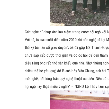
Các nghệ sĩ chụp ảnh lưu niệm trong cuộc hội ngộ với
Với bà, từ sau suất diễn năm 2010 khi các nghệ sĩ tại 
thế kỷ bài tân cổ giao duyên", bà đã gặp NS Thành Đượ
chưa sắp xếp được thời gian và có cơ hội để đến thăm
điệu rằng ông rất nhớ sân khấu quê nhà. Nhớ những nghệ
nhiều thế hệ yêu quý, đó là anh bảy Văn Chung, anh hai
mê nghề, hết lòng trân quý nghệ thuật ca diễn. Nên có cơ 
hội ngộ này thật nhiều ý nghĩa" – NSND Lệ Thủy tâm sự