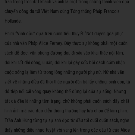
trân trọng trên đất khách và anh là một trong những thành viên của
chuyến công du tới Việt Nam cùng Tổng thống Pháp Francois
Hollande.
Phim “Vĩnh cửu” dựa trên cuốn tiểu thuyết “Nét duyên góa phụ”
của nhà văn Pháp Alice Ferney. Đây thực sự không phải một cuốn
sách dễ đọc, văn phong đương đại, đi sâu vào khai thác nội tâm,
đôi khi rất dài dòng, u uẩn, đôi khi lại gây sốc bởi cách cảm nhận
cuộc sống lạ lẫm từ trong lòng những người phụ nữ. Nữ nhà văn
viết về những điều đã thôi thúc người đàn bà lấy chồng, sinh con, từ
đó tiếp nối cái vòng quay không thể dừng lại của sự sống. Nhưng
tất cả đều là những tâm trạng, chứ không phải cuốn sách đầy chất
hình ảnh mà các đạo diễn thông thường hay lựa chọn để làm phim.
Trần Anh Hùng từng tự sự anh đọc từ đầu tới cuối cuốn sách, nghe
thấy những điệu nhạc tuyệt vời vang lên trong các câu từ của Alice