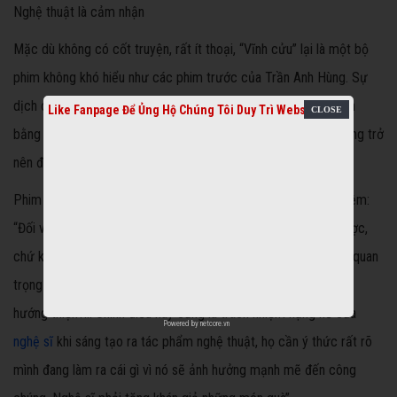
Nghệ thuật là cảm nhận
Mặc dù không có cốt truyện, rất ít thoại, “Vĩnh cửu” lại là một bộ
phim không khó hiểu như các phim trước của Trần Anh Hùng. Sự
dịch chuyển về tâm lý của đạo diễn đã đi từ chỗ thể hiện mình
Like Fanpage Để Ủng Hộ Chúng Tôi Duy Trì Website
bằng những xù xì, gai góc đến chỗ càng triết lý, sâu sắc lại càng trở
nên đơn giản.
Phim của Trần Anh Hùng chưa bao giờ là dễ hiểu. Anh quan niệm:
“Đối với nghệ thuật, điều quan trọng nhất là phải cảm nhận được,
chứ không phải là hiểu. Một bản nhạc, một bộ phim cũng thế, quan
trọng nhất là người xem cảm nhận được điều gì? Cái đẹp? Sự
hướng thiện?... Chính điều này cũng là trách nhiệm nặng nề của
Powered by
netcore.vn
nghệ sĩ
khi sáng tạo ra tác phẩm nghệ thuật, họ cần ý thức rất rõ
mình đang làm ra cái gì vì nó sẽ ảnh hưởng mạnh mẽ đến công