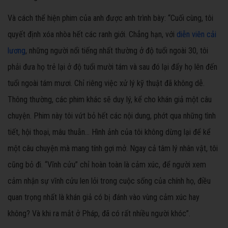
Và cách thể hiện phim của anh được anh trình bày: “Cuối cùng, tôi
quyết định xóa nhòa hết các ranh giới. Chẳng hạn, với
diễn viên cải
lương
, những người nổi tiếng nhất thường ở độ tuổi ngoài 30, tôi
phải đưa họ trẻ lại ở độ tuổi mười tám và sau đó lại đẩy họ lên đến
tuổi ngoài tám mươi. Chỉ riêng việc xử lý kỹ thuật đã không dễ.
Thông thường, các phim khác sẽ duy lý, kể cho khán giả một câu
chuyện. Phim này tôi vứt bỏ hết các nội dung, phớt qua những tình
tiết, hội thoại, mâu thuẫn… Hình ảnh của tôi không dừng lại để kể
một câu chuyện mà mang tính gợi mở. Ngay cả tâm lý nhân vật, tôi
cũng bỏ đi. “Vĩnh cửu” chỉ hoàn toàn là cảm xúc, để người xem
cảm nhận sự vĩnh cửu len lỏi trong cuộc sống của chính họ, điều
quan trọng nhất là khán giả có bị đánh vào vùng cảm xúc hay
không? Và khi ra mắt ở Pháp, đã có rất nhiều người khóc”.