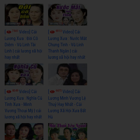
7661
6913
[
Video] Cải
[
Video] Cải
Lương Xưa : Đời Cô
Lương Xưa : Nước Mắt
Diễm - Vũ Linh Tài
Chung Tình - Vũ Linh
Linh | cải lương xã hội
Thanh Ngân | cải
hay nhất
lương xã hội hay nhất
6049
6675
[
Video] Cải
[
Video] Cải
Lương Xưa : Nghĩa Cũ
Lương Minh Vương Lệ
Tình Xưa - Minh
Thuỷ Hay Nhất - Cải
Vương Thoại Mỹ | cải
Lương Xã Hội Xưa Bất
lương xã hội hay nhất
Hủ