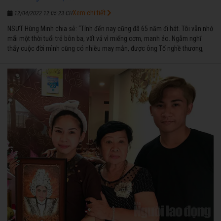
Xem chi tiết
12/04/2022 12:05:23 CH
NSƯT Hùng Minh chia sẻ: “Tính đến nay cũng đã 65 năm đi hát. Tôi vẫn nhớ
mãi một thời tuổi trẻ bôn ba, vất vả vì miếng cơm, manh áo. Ngẫm nghĩ
thấy cuộc đời mình cũng có nhiều may mắn, được ông Tổ nghề thương,
nên từ một cậu bé nghèo chẳng biết hát xướng là gì, trong dòng đời xuôi
ngược nhận được những cơ may để từng bước thành danh với nghiệp ca
diễn”.