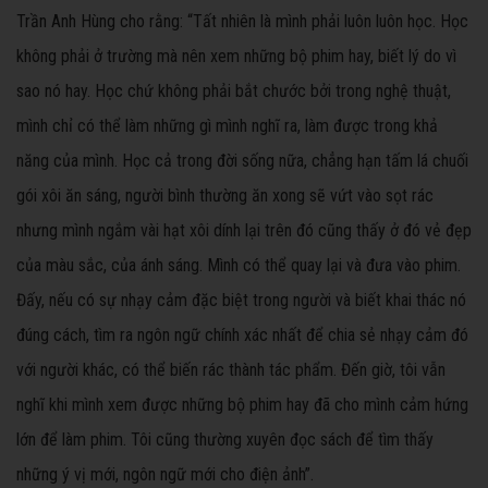
Trần Anh Hùng cho rằng: “Tất nhiên là mình phải luôn luôn học. Học
không phải ở trường mà nên xem những bộ phim hay, biết lý do vì
sao nó hay. Học chứ không phải bắt chước bởi trong nghệ thuật,
mình chỉ có thể làm những gì mình nghĩ ra, làm được trong khả
năng của mình. Học cả trong đời sống nữa, chẳng hạn tấm lá chuối
gói xôi ăn sáng, người bình thường ăn xong sẽ vứt vào sọt rác
nhưng mình ngắm vài hạt xôi dính lại trên đó cũng thấy ở đó vẻ đẹp
của màu sắc, của ánh sáng. Mình có thể quay lại và đưa vào phim.
Đấy, nếu có sự nhạy cảm đặc biệt trong người và biết khai thác nó
đúng cách, tìm ra ngôn ngữ chính xác nhất để chia sẻ nhạy cảm đó
với người khác, có thể biến rác thành tác phẩm. Đến giờ, tôi vẫn
nghĩ khi mình xem được những bộ phim hay đã cho mình cảm hứng
lớn để làm phim. Tôi cũng thường xuyên đọc sách để tìm thấy
những ý vị mới, ngôn ngữ mới cho điện ảnh”.