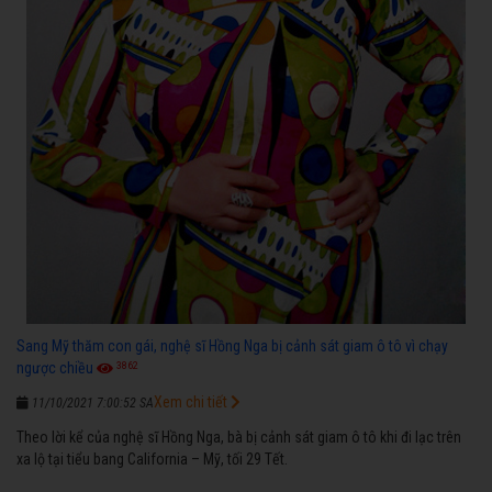
Sang Mỹ thăm con gái, nghệ sĩ Hồng Nga bị cảnh sát giam ô tô vì chạy
3862
ngược chiều
Xem chi tiết
11/10/2021 7:00:52 SA
Theo lời kể của nghệ sĩ Hồng Nga, bà bị cảnh sát giam ô tô khi đi lạc trên
xa lộ tại tiểu bang California – Mỹ, tối 29 Tết.