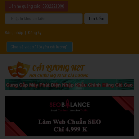
Liên hệ quảng cáo:
0932221090
Đăng nhập
|
Đăng ký
Chia sẻ video "Tôi yêu cải lương".