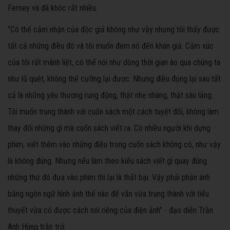
Ferney và đã khóc rất nhiều.
“Có thể cảm nhận của độc giả không như vậy nhưng tôi thấy được
tất cả những điều đó và tôi muốn đem nó đến khán giả. Cảm xúc
của tôi rất mãnh liệt, có thể nói như dòng thời gian ào qua chúng ta
như lũ quét, không thể cưỡng lại được. Nhưng điều đọng lại sau tất
cả là những yêu thương rung động, thật nhẹ nhàng, thật sâu lắng.
Tôi muốn trung thành với cuốn sách một cách tuyệt đối, không làm
thay đổi những gì mà cuốn sách viết ra. Có nhiều người khi dựng
phim, viết thêm vào những điều trong cuốn sách không có, như vậy
là không đúng. Nhưng nếu làm theo kiểu sách viết gì quay đúng
những thứ đó đưa vào phim thì lại là thất bại. Vậy phải phản ánh
bằng ngôn ngữ hình ảnh thế nào để vẫn vừa trung thành với tiểu
thuyết vừa có được cách nói riêng của điện ảnh” - đạo diễn Trần
Anh Hùng trăn trở.