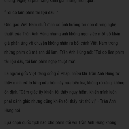
chúng. Nghệ sĩ phải tặng khán giả những món quà”.
“Tôi có làm phim tài liệu đâu...”
Gốc gác Việt Nam nhất định có ảnh hưởng tới con đường nghệ
thuật của Trần Anh Hùng nhưng anh không ngại việc một số khán
giả phản ứng về chuyện không nhận ra bối cảnh Việt Nam trong
những phim cũ mà anh đã làm. Trần Anh Hùng nói: “Tôi có làm phim
tài liệu đâu, tôi làm phim nghệ thuật mà”.
Là người gốc Việt đang sống ở Pháp, nhiều khi Trần Anh Hùng tự
thấy mình cứ lơ lửng nửa bên này nửa bên kia, không rõ ràng, không
ổn định. “Cảm giác ấy khiến tôi thấy nguy hiểm, khiến mình luôn
phải cảnh giác nhưng cũng khiến tôi thấy rất thú vị” - Trần Anh
Hùng nói.
Lựa chọn quốc tịch nào cho phim đối với Trần Anh Hùng không