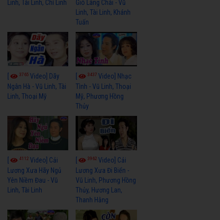
Linh, Tài Linh, Chí Linh
Gió Làng Chài - Vũ
Linh, Tài Linh, Khánh
Tuấn
3765
3437
[
Video] Dãy
[
Video] Nhạc
Ngân Hà - Vũ Linh, Tài
Tình - Vũ Linh, Thoại
Linh, Thoại Mỹ
Mỹ, Phương Hồng
Thủy
4112
3962
[
Video] Cải
[
Video] Cải
Lương Xưa Hãy Ngủ
Lương Xưa Đi Biển -
Yên Niềm Đau - Vũ
Vũ Linh, Phương Hồng
Linh, Tài Linh
Thủy, Hương Lan,
Thanh Hằng