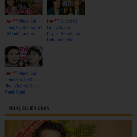
4430
3598
[
Video] Cải
[
Video] Cải
Lương Nợ Cha Con Trả
Lương Xưa Còn
- Vũ Linh, Tài Linh
Duyên - Vũ Linh, Tài
Linh, Trọng Hữu
4012
[
Video] Cải
Lương Xưa Cô Dâu
Phụ - Vũ Linh, Tài Linh,
Thanh Ngân
NGHỆ SĨ LIÊN QUAN