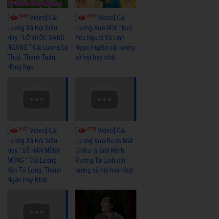
6967
6384
[
Video] Cải
[
Video] Cải
Lương Xã Hội Siêu
Lương Xưa Một Thuở
Hay " LỠ BƯỚC SANG
Yêu Người Vũ Linh
NGANG " Cải Lương Lệ
Ngọc Huyền cải lương
Thuỷ, Thanh Tuấn,
xã hội hay nhất
Hồng Nga
5457
5731
[
Video] Cải
[
Video] Cải
Lương Xã Hội Siêu
Lương Xưa Nước Mắt
Hay " BỂ HẬN MÊNH
Chiều Ly Biệt Minh
MÔNG " Cải Lương
Vương Tài Linh cải
Kim Tử Long, Thanh
lương xã hội hay nhất
Ngân Hay Nhất