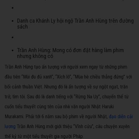
Danh ca Khánh Ly hội ngộ Trần Anh Hùng trên đường
sách
Trần Anh Hùng: Mong có đơn đặt hàng làm phim
nhưng không có
Trần Anh Hùng tạo ấn tượng với người xem ngay từ những phim
đầu tiên “Mùi đu đủ xanh”, “Xích lô”, “Mùa hè chiều thẳng đứng” với
bối cảnh thuần Việt. Nhưng đó là ấn tượng về sự ngột ngạt, trăn
trở, tìm tòi. Sau đó là danh tiếng với “Rừng Na Uy”, chuyển thể từ
cuốn tiểu thuyết cùng tên của nhà văn người Nhật Haruki
Murakami. Phải tới 6 năm sau bộ phim về người Nhật,
đạo diễn cải
lương
Trần Anh Hùng mới giới thiệu “Vĩnh cửu”, câu chuyện xuyên
thế kỷ từ một tiểu thuyết gia người Pháp.