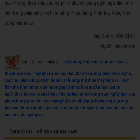
quan trọng, theo anh, các bộ phim đều sử dụng ngôn ngữ điện ảnh
nên trong phim nhân vật nói tiếng Pháp, tiếng Nhật hay tiếng Việt
cũng như nhau.
Bài và ảnh: HÒA BÌNH
Nguồn: nld.com.vn
Xem cải lương miễn phí:
cai luong
,
thu mua xe nuoc mia cu
,
thu mua do cu
,
may phat dien cu
,
Hát Chầu Văn
,
máy phát điện 3 pha
,
sach toi pham hoc
,
trich doan cai luong
,
thu mua may lanh cu
,
kem
flan
,
the hinh
,
nhac que huong mp3
,
nhac han mp3
,
nhac dance
mp3
,
nhac dance remix
,
nhac cho ba bau
,
nhac dong que mp3
,
nhac xua
pham hong que
,
thu mua may phat dien
,
thu mua laptop cu
,
sua nap
bon cau thong minh
,
sua bon cau thong minh
,
may lanh cu
,
thu mua do
cu tan binh
,
laptop cu
[VIDEO] CÓ THỂ BẠN QUAN TÂM