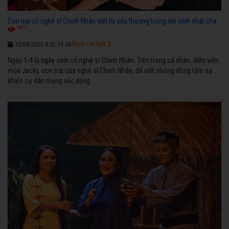
Con trai cố nghệ sĩ Chinh Nhân viết lời yêu thương trong dịp sinh nhật cha
3677
Xem chi tiết
12/04/2022 8:02:14 SA
Ngày 1-4 là ngày sinh cố nghệ sĩ Chinh Nhân. Trên trang cá nhân, diễn viên
múa Jacky, con trai của nghệ sĩ Chinh Nhân, đã viết những dòng tâm sự
khiến cư dân mạng xúc động