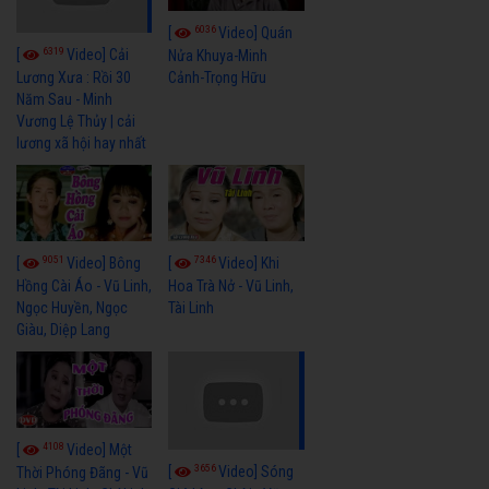
6036
[
Video] Quán
6319
[
Video] Cải
Nửa Khuya-Minh
Cảnh-Trọng Hữu
Lương Xưa : Rồi 30
Năm Sau - Minh
Vương Lệ Thủy | cải
lương xã hội hay nhất
9051
7346
[
Video] Bông
[
Video] Khi
Hồng Cài Áo - Vũ Linh,
Hoa Trà Nở - Vũ Linh,
Ngọc Huyền, Ngọc
Tài Linh
Giàu, Diệp Lang
4108
[
Video] Một
3656
[
Video] Sóng
Thời Phóng Đãng - Vũ