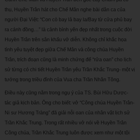
thụ, Huyền Trân hát cho Chế Mân nghe bài dân ca của
người Đại Việt: “Con cò bay lả bay la/Bay từ cửa phủ bay
ra cánh đồng…” là cảnh bình yên đẹp nhất trong cuộc đời
Huyền Trân trên sân khấu vở diễn. Không chỉ khắc họa
tình yêu tuyệt đẹp giữa Chế Mân và công chúa Huyền
Trân, trích đoạn cũng là minh chứng để “rửa oan” cho lịch
sử từng có chi tiết Huyền Trân yêu Trần Khắc Trung- một vị
tướng trong triều đình của Vua cha Trần Nhân Tông.
Điều này cũng nằm trong ngụ ý của TS. Bùi Hữu Dược-
tác giả kịch bản. Ông cho biết: vở “Công chúa Huyền Trân-
Ni sư Hương Tràng” đã giải nỗi oan của nhân vật lịch sử
Trần Khắc Trung. Trong rất nhiều vở nói về Huyền Trân
Công chúa, Trần Khắc Trung luôn được xem như một tội