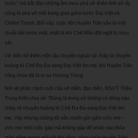
nước” mà bắt đầu những âm mưu phá vỡ thiên tình sử ấy
cũng là phá vỡ mối bang giao giữa nước Đại Việt và
Chiêm Thành. Bởi vậy, cuộc đời Huyền Trân vẫn là một
chuỗi dài nước mắt, nhất là khi Chế Mân đột ngột bị mưu
sát.
Vở diễn kể thêm một câu chuyện ngoài sử. Đấy là chuyện
hoàng tử Chế Đa Đa sang Đại Việt tìm mẹ, khi Huyền Trần
công chúa đã là ni sư Hương Tràng.
Nói về phân cảnh cuối của vở diễn, đạo diễn, NSƯT Triệu
Trung Kiên chia sẻ: “Đúng là trong sử không có dòng nào
chép về chuyện hoàng tử Chế Đa Đa sang Đại Việt tìm
mẹ. Vậy nhưng chúng tôi vẫn muốn gửi gắm ước mơ –
ước mơ một cuộc gặp mà không gặp để phần nào thỏa
mãn niềm mong mỏi rất đời rằng, công chúa Huyền Trân