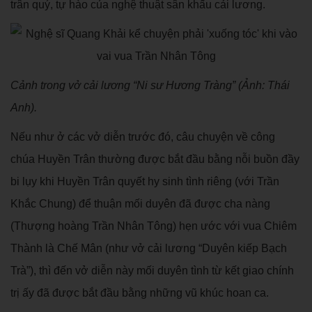
trân quý, tự hào của nghệ thuật sân khấu cải lương.
Cảnh trong vở cải lương “Ni sư Hương Tràng” (Ảnh: Thái
Anh).
Nếu như ở các vở diễn trước đó, câu chuyện về công
chúa Huyền Trân thường được bắt đầu bằng nỗi buồn đầy
bi lụy khi Huyền Trân quyết hy sinh tình riêng (với Trần
Khắc Chung) để thuận mối duyên đã được cha nàng
(Thượng hoàng Trần Nhân Tông) hẹn ước với vua Chiêm
Thành là Chế Mân (như vở cải lương “Duyên kiếp Bạch
Trà”), thì đến vở diễn này mối duyên tình từ kết giao chính
trị ấy đã được bắt đầu bằng những vũ khúc hoan ca.