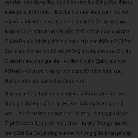
xem bởi dàn dựng đẹp, dàn diễn viên tốt, đồng đều, đầu tư
trang phục kỹ lưỡng… Đặc biệt, ở mỗi phân cảnh, để kết
nối với cảnh tiếp theo, đạo diễn còn thể hiện sự kỳ công
trong đầu tư, dàn dựng với việc lột tả không gian văn hóa
Chăm Pa qua những tiết mục múa của các thiếu nữ Chăm.
Sân khấu mờ ảo mơ hồ với những đường nét của vũ điệu
Chăm khiến khán giả như lạc đến Chiêm Quốc của hơn
600 năm về trước, chứng kiến cuộc đời trầm luân của
Huyền Trân một cách chân thực hơn.
Nhưng trường đoạn đem lại nhiều cảm xúc nhất đối với
khán giả không phải là khi Huyền Trân mất chồng, mất
con….mà ở trường đoạn
Ni sư Hương Tràng
gặp lại con.
Ở phân cảnh ấy, người mẹ (Ni sư Hương Tràng), người
con (Chế Đa Đa), không ai khóc. Nhưng giữa khán phòng