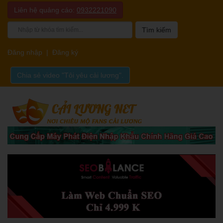
Liên hệ quảng cáo:
0932221090
Đăng nhập
|
Đăng ký
Chia sẻ video "Tôi yêu cải lương".