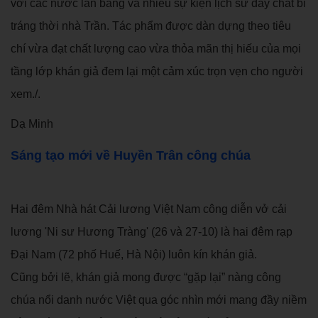
với các nước lân bang và nhiều sự kiện lịch sử đầy chất bi
tráng thời nhà Trần. Tác phẩm được dàn dựng theo tiêu
chí vừa đạt chất lượng cao vừa thỏa mãn thị hiếu của mọi
tầng lớp khán giả đem lại một cảm xúc trọn vẹn cho người
xem./.
Dạ Minh
Sáng tạo mới về Huyền Trân công chúa
Hai đêm Nhà hát Cải lương Việt Nam công diễn vở cải
lương 'Ni sư Hương Tràng' (26 và 27-10) là hai đêm rạp
Đại Nam (72 phố Huế, Hà Nội) luôn kín khán giả.
Cũng bởi lẽ, khán giả mong được “gặp lại” nàng công
chúa nổi danh nước Việt qua góc nhìn mới mang đầy niềm