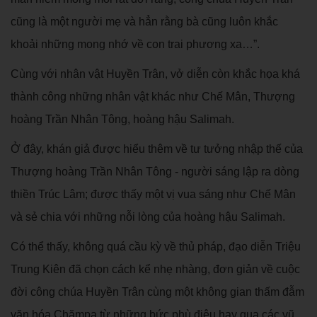
cũng là một người mẹ và hẳn rằng bà cũng luôn khắc
khoải những mong nhớ về con trai phương xa…”.
Cùng với nhân vật Huyền Trân, vở diễn còn khắc họa khá
thành công những nhân vật khác như Chế Mân, Thượng
hoàng Trần Nhân Tông, hoàng hậu Salimah.
Ở đây, khán giả được hiểu thêm về tư tưởng nhập thế của
Thượng hoàng Trần Nhân Tông - người sáng lập ra dòng
thiền Trúc Lâm; được thấy một vị vua sáng như Chế Mân
và sẻ chia với những nỗi lòng của hoàng hậu Salimah.
Có thể thấy, không quá cầu kỳ về thủ pháp, đạo diễn Triệu
Trung Kiên đã chọn cách kể nhẹ nhàng, đơn giản về cuộc
đời công chúa Huyền Trân cùng một không gian thấm đẫm
văn hóa Chămpa từ những bức phù điêu hay qua các vũ