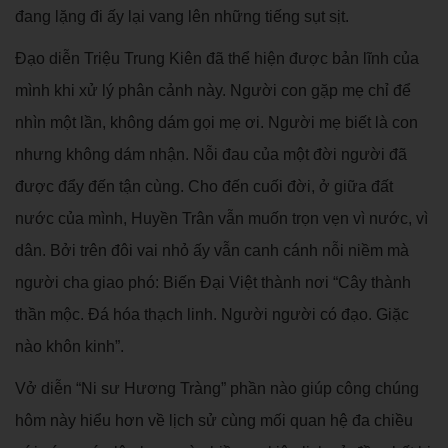
đang lặng đi ấy lại vang lên những tiếng sụt sịt.
Đạo diễn Triệu Trung Kiên đã thể hiện được bản lĩnh của
mình khi xử lý phân cảnh này. Người con gặp mẹ chỉ để
nhìn một lần, không dám gọi mẹ ơi. Người mẹ biết là con
nhưng không dám nhận. Nỗi đau của một đời người đã
được đẩy đến tận cùng. Cho đến cuối đời, ở giữa đất
nước của mình, Huyền Trân vẫn muốn trọn vẹn vì nước, vì
dân. Bởi trên đôi vai nhỏ ấy vẫn canh cánh nỗi niềm mà
người cha giao phó: Biến Đại Việt thành nơi “Cây thành
thần mộc. Đá hóa thạch linh. Người người có đạo. Giặc
nào khôn kinh”.
Vở diễn “Ni sư Hương Tràng” phần nào giúp công chúng
hôm này hiểu hơn về lịch sử cùng mối quan hệ đa chiều