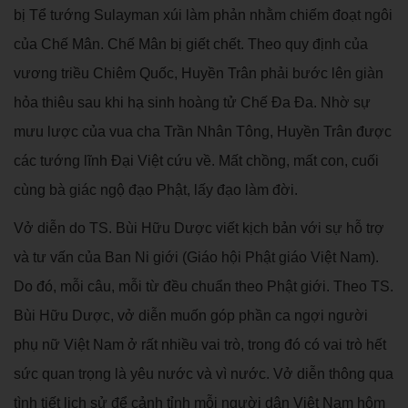
bị Tể tướng Sulayman xúi làm phản nhằm chiếm đoạt ngôi
của Chế Mân. Chế Mân bị giết chết. Theo quy định của
vương triều Chiêm Quốc, Huyền Trân phải bước lên giàn
hỏa thiêu sau khi hạ sinh hoàng tử Chế Đa Đa. Nhờ sự
mưu lược của vua cha Trần Nhân Tông, Huyền Trân được
các tướng lĩnh Đại Việt cứu về. Mất chồng, mất con, cuối
cùng bà giác ngộ đạo Phật, lấy đạo làm đời.
Vở diễn do TS. Bùi Hữu Dược viết kịch bản với sự hỗ trợ
và tư vấn của Ban Ni giới (Giáo hội Phật giáo Việt Nam).
Do đó, mỗi câu, mỗi từ đều chuẩn theo Phật giới. Theo TS.
Bùi Hữu Dược, vở diễn muốn góp phần ca ngợi người
phụ nữ Việt Nam ở rất nhiều vai trò, trong đó có vai trò hết
sức quan trọng là yêu nước và vì nước. Vở diễn thông qua
tình tiết lịch sử để cảnh tỉnh mỗi người dân Việt Nam hôm