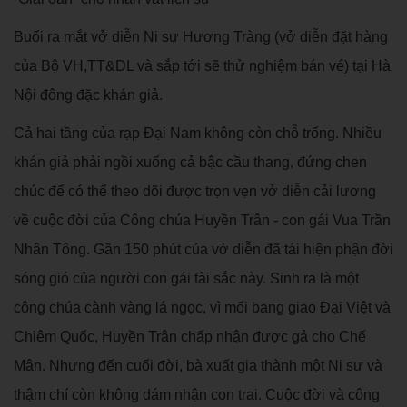
Buổi ra mắt vở diễn Ni sư Hương Tràng (vở diễn đặt hàng
của Bộ VH,TT&DL và sắp tới sẽ thử nghiệm bán vé) tại Hà
Nội đông đặc khán giả.
Cả hai tầng của rạp Đại Nam không còn chỗ trống. Nhiều
khán giả phải ngồi xuống cả bậc cầu thang, đứng chen
chúc để có thể theo dõi được trọn vẹn vở diễn cải lương
về cuộc đời của Công chúa Huyền Trân - con gái Vua Trần
Nhân Tông. Gần 150 phút của vở diễn đã tái hiện phận đời
sóng gió của người con gái tài sắc này. Sinh ra là một
công chúa cành vàng lá ngọc, vì mối bang giao Đại Việt và
Chiêm Quốc, Huyền Trân chấp nhận được gả cho Chế
Mân. Nhưng đến cuối đời, bà xuất gia thành một Ni sư và
thậm chí còn không dám nhận con trai. Cuộc đời và công