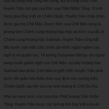
của bà sống mãi cùng non sông. Bà là công chúa Trần
Huyền Trân con gái của Đức vua Trần Nhân Tông. Vì mối
bang giao Đại Việt và Chiêm Quốc, Huyền Trân chấp nhận
được gả cho Chế Mân. Được Đức vua Chế Mân sủng ái,
phong làm Chánh cung Hoàng hậu mặc dù Đức vua đã có
Chánh cung Hoàng hậu Salimah, Huyền Trân cũng bắt
đầu bước vào một cuộc chiến tàn khốc ngấm ngầm của
ngôi vị và quyền lực. Tể tướng Sulayman bắt tay với ngoại
bang muốn giành ngôi của Chế Mân, xúi bẩy Hoàng hậu
Salimah làm phản. Chế Mân bị giết chết, Huyền Trân phải
bước lên giàn hỏa thiêu theo quy định của vương triều
Chiêm Quốc sau khi vừa hạ sinh hoàng tử Chế Đa Đa.
Nhờ sự mưu lược của Vua cha, Phật hoàng Trần Nhân
Tông, Huyền Trân được các tướng lĩnh Đại Việt cứu về.