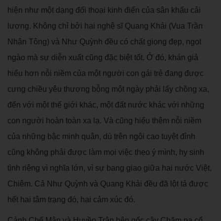
hiện như một dạng đối thoại kinh điển của sân khấu cải
lương. Không chỉ bởi hai nghệ sĩ Quang Khải (Vua Trần
Nhân Tông) và Như Quỳnh đều có chất giọng đẹp, ngọt
ngào mà sự diễn xuất cũng đặc biệt tốt. Ở đó, khán giả
hiểu hơn nỗi niềm của một người con gái trẻ đang được
cưng chiều yêu thương bỗng một ngày phải lấy chồng xa,
đến với một thế giới khác, một đất nước khác với những
con người hoàn toàn xa lạ. Và cũng hiểu thêm nỗi niềm
của những bậc minh quân, dù trên ngôi cao tuyệt đỉnh
cũng không phải được làm mọi việc theo ý mình, hy sinh
tình riêng vì nghĩa lớn, vì sự bang giao giữa hai nước Việt,
Chiêm. Cả Như Quỳnh và Quang Khải đều đã lột tả được
hết hai tâm trạng đó, hai cảm xúc đó.
Cảnh Chế Mân và Huyền Trân bên gốc cây Chăm pa cổ