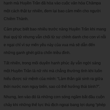
hạnh mà Huyền Trân đã hòa vào cuộc văn hóa Chămpa
một cách thật tự nhiên, đem lại bao cảm mến cho người
Chiêm Thành.
Cảm phục biết bao nhiêu trước nàng Huyền Trân khi mang
thai quý tử nhưng vẫn chối từ sự chính danh cho con vì nỗi
e ngại chỉ vì sự mến yêu này của vua mà sẽ dẫn đến
những ganh ghét giữa chốn triều đình.
Tất nhiên, trong mối duyên hạnh phúc ấy vẫn ngời sáng
một Huyền Trân là nữ nhi mà chẳng thường tình khi luôn
hiểu được sứ mệnh của mình: “Làm thân gái sinh ra giữa
thời nước non nguy biến, sao có thể hưởng thái bình?”.
Nhưng, len vào đó là những cơn sóng ngầm bắt đầu cuộn
chảy khi những thế lực thù địch ngoại bang lợi dụng “phép