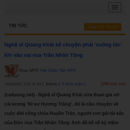
TIN TỨC
Trang chủ
Tin tức
Nghệ sĩ Quang Khải kể chuyện phải 'xuống tóc'
khi vào vai vua Trần Nhân Tông
Nhạc MP3:
Hát Chầu Văn MP3
|
Admin
|
0 bình luận
|
2208 lượt xem
02/11/2017 7:01:35 SA
(cailuong.net) - Nghệ sĩ Quang Khải vừa tham gia vở
cải lương 'Ni sư Hương Tràng', đó là câu chuyện về
cuộc đời công chúa Huyền Trân, người con gái tài sắc
của Đức vua Trần Nhân Tông. Anh đã kể về kỷ niệm