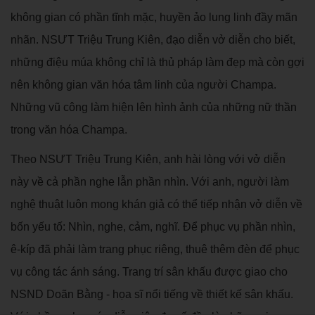
không gian có phần tĩnh mặc, huyền ảo lung linh đầy mãn
nhãn. NSƯT Triệu Trung Kiên, đạo diễn vở diễn cho biết,
những điệu múa không chỉ là thủ pháp làm đẹp mà còn gợi
nên không gian văn hóa tâm linh của người Champa.
Những vũ công làm hiện lên hình ảnh của những nữ thần
trong văn hóa Champa.
Theo NSƯT Triệu Trung Kiên, anh hài lòng với vở diễn
này về cả phần nghe lẫn phần nhìn. Với anh, người làm
nghệ thuật luôn mong khán giả có thể tiếp nhận vở diễn về
bốn yếu tố: Nhìn, nghe, cảm, nghĩ. Để phục vụ phần nhìn,
ê-kíp đã phải làm trang phục riêng, thuê thêm đèn để phục
vụ công tác ánh sáng. Trang trí sân khấu được giao cho
NSND Doãn Bằng - họa sĩ nổi tiếng về thiết kế sân khấu.