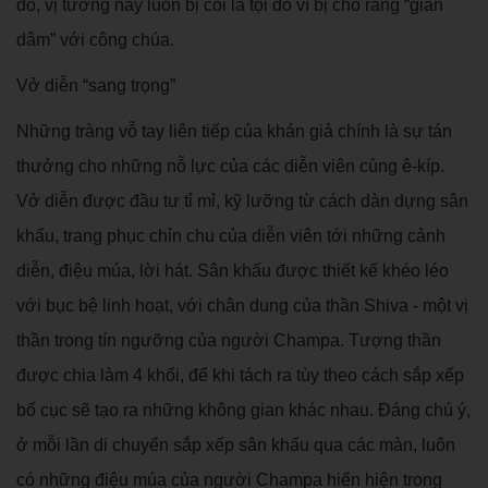
đó, vị tướng này luôn bị coi là tội đồ vì bị cho rằng “gian
dâm” với công chúa.
Vở diễn “sang trọng”
Những tràng vỗ tay liên tiếp của khán giả chính là sự tán
thưởng cho những nỗ lực của các diễn viên cùng ê-kíp.
Vở diễn được đầu tư tỉ mỉ, kỹ lưỡng từ cách dàn dựng sân
khấu, trang phục chỉn chu của diễn viên tới những cảnh
diễn, điệu múa, lời hát. Sân khấu được thiết kế khéo léo
với bục bệ linh hoạt, với chân dung của thần Shiva - một vị
thần trong tín ngưỡng của người Champa. Tượng thần
được chia làm 4 khối, để khi tách ra tùy theo cách sắp xếp
bố cục sẽ tạo ra những không gian khác nhau. Đáng chú ý,
ở mỗi lần di chuyển sắp xếp sân khấu qua các màn, luôn
có những điệu múa của người Champa hiển hiện trong