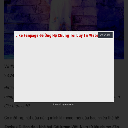
Like Fanpage Để Ủng Hộ Chúng Tôi Duy Trì Website
Vở #cailuong# "Vua Phật" sẽ được công diễn vào 3 đêm
23,24,25/11 tại Nhà hát Nghệ thuật Âu Cơ - Hà Nội.
Được biết, Nhà hát Cải lương Việt Nam chưa có rạp biểu diễn
riêng. Vậy khán giả yêu #cailuong# có thể tìm xem các vở diễn ở
Powered by
netcore.vn
đâu thưa anh?
Có một rạp hát của riêng mình là mong mỏi của bao nhiêu thế hệ
#nghesi#, lãnh đạo Nhà hát Cải lương Việt Nam từ lâu nhưng đến