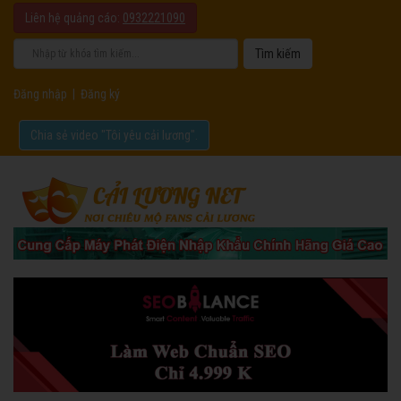
Liên hệ quảng cáo:
0932221090
Đăng nhập
|
Đăng ký
Chia sẻ video "Tôi yêu cải lương".