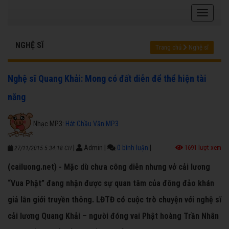
NGHỆ SĨ
Trang chủ
Nghệ sĩ
Nghệ sĩ Quang Khải: Mong có đất diễn để thể hiện tài
năng
Nhạc MP3:
Hát Chầu Văn MP3
|
Admin
|
0 bình luận
|
1691 lượt xem
27/11/2015 5:34:18 CH
(cailuong.net) - Mặc dù chưa công diễn nhưng vở cải lương
“Vua Phật” đang nhận được sự quan tâm của đông đảo khán
giả lẫn giới truyền thông. LĐTĐ có cuộc trò chuyện với nghệ sĩ
cải lương Quang Khải – người đóng vai Phật hoàng Trần Nhân