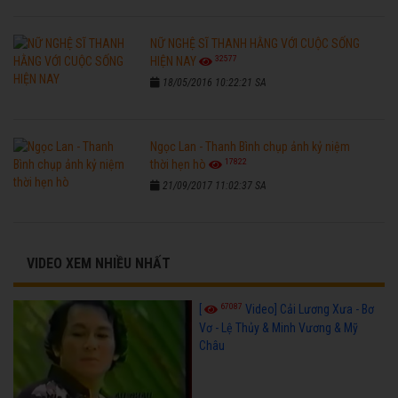
NỮ NGHỆ SĨ THANH HẰNG VỚI CUỘC SỐNG
32577
HIỆN NAY
18/05/2016 10:22:21 SA
Ngọc Lan - Thanh Bình chụp ảnh kỷ niệm
17822
thời hẹn hò
21/09/2017 11:02:37 SA
VIDEO XEM NHIỀU NHẤT
67087
[
Video] Cải Lương Xưa - Bơ
Vơ - Lệ Thủy & Minh Vương & Mỹ
Châu