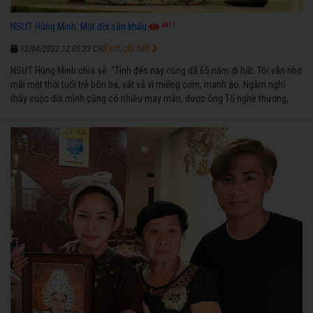
4877
NSƯT Hùng Minh: Một đời sân khấu
Xem chi tiết
12/04/2022 12:05:23 CH
NSƯT Hùng Minh chia sẻ: “Tính đến nay cũng đã 65 năm đi hát. Tôi vẫn nhớ
mãi một thời tuổi trẻ bôn ba, vất vả vì miếng cơm, manh áo. Ngẫm nghĩ
thấy cuộc đời mình cũng có nhiều may mắn, được ông Tổ nghề thương,
nên từ một cậu bé nghèo chẳng biết hát xướng là gì, trong dòng đời xuôi
ngược nhận được những cơ may để từng bước thành danh với nghiệp ca
diễn”.