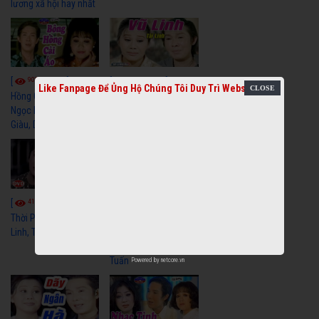
lương xã hội hay nhất
9055
7349
[
Video] Bông
[
Video] Khi
Like Fanpage Để Ủng Hộ Chúng Tôi Duy Trì Website
Hồng Cài Áo - Vũ Linh,
Hoa Trà Nở - Vũ Linh,
Ngọc Huyền, Ngọc
Tài Linh
Giàu, Diệp Lang
4109
[
Video] Một
3657
[
Video] Sóng
Thời Phóng Đãng - Vũ
Linh, Tài Linh, Chí Linh
Gió Làng Chài - Vũ
Linh, Tài Linh, Khánh
Tuấn
Powered by
netcore.vn