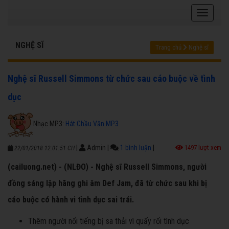
NGHỆ SĨ
Trang chủ
Nghệ sĩ
Nghệ sĩ Russell Simmons từ chức sau cáo buộc về tình
dục
Nhạc MP3:
Hát Chầu Văn MP3
|
Admin
|
1 bình luận
|
1497 lượt xem
22/01/2018 12:01:51 CH
(cailuong.net) - (NLĐO) - Nghệ sĩ Russell Simmons, người
đồng sáng lập hãng ghi âm Def Jam, đã từ chức sau khi bị
cáo buộc có hành vi tình dục sai trái.
Thêm người nổi tiếng bị sa thải vì quấy rối tình dục