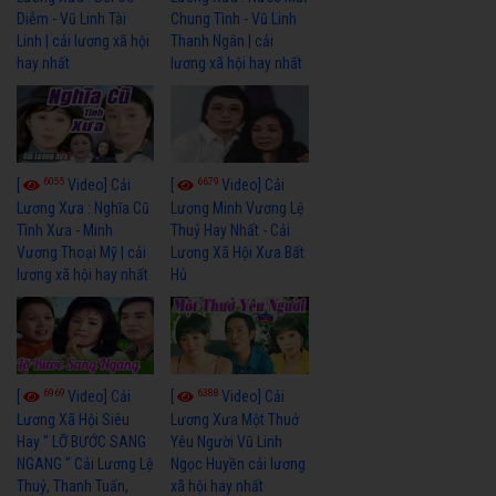
Diễm - Vũ Linh Tài
Chung Tình - Vũ Linh
Linh | cải lương xã hội
Thanh Ngân | cải
hay nhất
lương xã hội hay nhất
6055
6679
[
Video] Cải
[
Video] Cải
Lương Xưa : Nghĩa Cũ
Lương Minh Vương Lệ
Tình Xưa - Minh
Thuỷ Hay Nhất - Cải
Vương Thoại Mỹ | cải
Lương Xã Hội Xưa Bất
lương xã hội hay nhất
Hủ
6969
6388
[
Video] Cải
[
Video] Cải
Lương Xã Hội Siêu
Lương Xưa Một Thuở
Hay " LỠ BƯỚC SANG
Yêu Người Vũ Linh
NGANG " Cải Lương Lệ
Ngọc Huyền cải lương
Thuỷ, Thanh Tuấn,
xã hội hay nhất