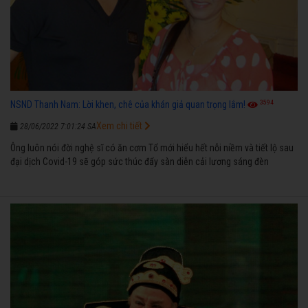
3594
NSND Thanh Nam: Lời khen, chê của khán giả quan trọng lắm!
Xem chi tiết
28/06/2022 7:01:24 SA
Ông luôn nói đời nghệ sĩ có ăn cơm Tổ mới hiểu hết nỗi niềm và tiết lộ sau
đại dịch Covid-19 sẽ góp sức thúc đẩy sàn diễn cải lương sáng đèn