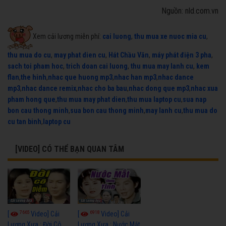
Nguồn: nld.com.vn
Xem cải lương miễn phí:
cai luong
,
thu mua xe nuoc mia cu
,
thu mua do cu
,
may phat dien cu
,
Hát Chầu Văn
,
máy phát điện 3 pha
,
sach toi pham hoc
,
trich doan cai luong
,
thu mua may lanh cu
,
kem
flan
,
the hinh
,
nhac que huong mp3
,
nhac han mp3
,
nhac dance
mp3
,
nhac dance remix
,
nhac cho ba bau
,
nhac dong que mp3
,
nhac xua
pham hong que
,
thu mua may phat dien
,
thu mua laptop cu
,
sua nap
bon cau thong minh
,
sua bon cau thong minh
,
may lanh cu
,
thu mua do
cu tan binh
,
laptop cu
[VIDEO] CÓ THỂ BẠN QUAN TÂM
7665
6918
[
Video] Cải
[
Video] Cải
Lương Xưa : Đời Cô
Lương Xưa : Nước Mắt