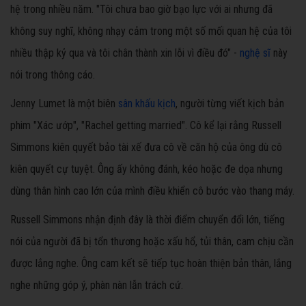
hệ trong nhiều năm. "Tôi chưa bao giờ bạo lực với ai nhưng đã
không suy nghĩ, không nhạy cảm trong một số mối quan hệ của tôi
nhiều thập kỷ qua và tôi chân thành xin lỗi vì điều đó" -
nghệ sĩ
này
nói trong thông cáo.
Jenny Lumet là một biên
sân khấu kịch
, người từng viết kịch bản
phim "Xác ướp", "Rachel getting married". Cô kể lại rằng Russell
Simmons kiên quyết bảo tài xế đưa cô về căn hộ của ông dù cô
kiên quyết cự tuyệt. Ông ấy không đánh, kéo hoặc đe dọa nhưng
dùng thân hình cao lớn của mình điều khiển cô bước vào thang máy.
Russell Simmons nhận định đây là thời điểm chuyển đổi lớn, tiếng
nói của người đã bị tổn thương hoặc xấu hổ, tủi thân, cam chịu cần
được lắng nghe. Ông cam kết sẽ tiếp tục hoàn thiện bản thân, lắng
nghe những góp ý, phàn nàn lẫn trách cứ.