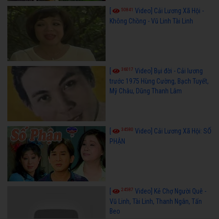
50841
[
Video] Cải Lương Xã Hội -
Không Chồng - Vũ Linh Tài Linh
36017
[
Video] Bụi đời - Cải lương
trước 1975 Hùng Cường, Bạch Tuyết,
Mỹ Châu, Dũng Thanh Lâm
34580
[
Video] Cải Lương Xã Hội: SỐ
PHẬN
24587
[
Video] Kẻ Chợ Người Quê -
Vũ Linh, Tài Linh, Thanh Ngân, Tấn
Beo