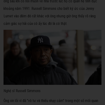
ông sau khi cô nói muốn về nhà trước lúc họ có quan hệ tình dục
khoảng năm 1991. Russell Simmons cho biết ký ức của Jenny
Lumet vào đêm đó rất khác với ông nhưng giờ ông thấy rõ ràng
cảm giác sợ hãi của cô ấy lúc đó là có thật.
Nghệ sĩ Russell Simmons
Ông xin lỗi vì đã "vô tư và thiếu nhạy cảm" trong một số mối quan