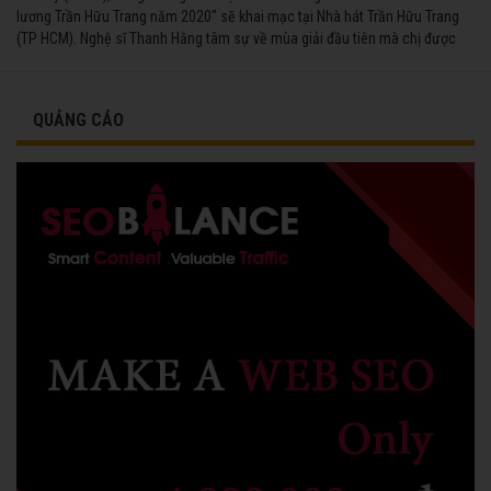
lương Trần Hữu Trang năm 2020" sẽ khai mạc tại Nhà hát Trần Hữu Trang
(TP HCM). Nghệ sĩ Thanh Hằng tâm sự về mùa giải đầu tiên mà chị được
vinh danh cùng các đồng nghiệp năm 1991.
QUẢNG CÁO