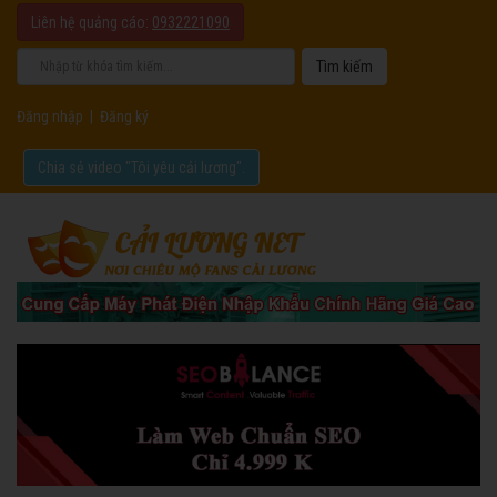
Liên hệ quảng cáo:
0932221090
Đăng nhập
|
Đăng ký
Chia sẻ video "Tôi yêu cải lương".