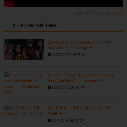
Xem thêm nhiều video khác
TIN TỨC XEM NHIỀU NHẤT
260 tuồng cải lương xưa trước 1975 hay
96197
nhất từ trước đến nay
17/07/2017 11:33:48 CH
Mr. Đàm, Hồ Ngọc Hà quyết add facebook
76301
nhau vì tin đồn đã nghỉ chơi
31/07/2017 5:03:06 CH
CON TRAI NS CHINH NHẪN VỀ CHỊU TANG
42974
BỐ
31/01/2016 1:08:47 CH