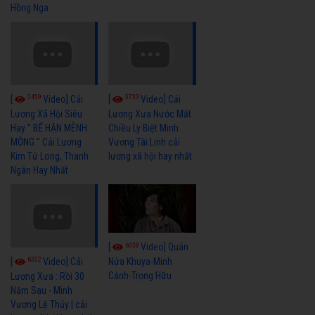
Hồng Nga
5459
5733
[
Video] Cải
[
Video] Cải
Lương Xã Hội Siêu
Lương Xưa Nước Mắt
Hay " BỂ HẬN MÊNH
Chiều Ly Biệt Minh
MÔNG " Cải Lương
Vương Tài Linh cải
Kim Tử Long, Thanh
lương xã hội hay nhất
Ngân Hay Nhất
6038
[
Video] Quán
6322
[
Video] Cải
Nửa Khuya-Minh
Cảnh-Trọng Hữu
Lương Xưa : Rồi 30
Năm Sau - Minh
Vương Lệ Thủy | cải