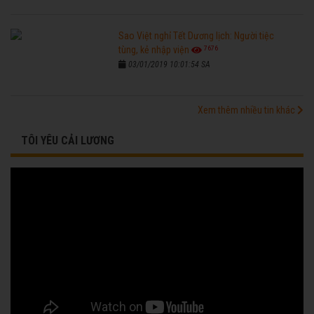
Sao Việt nghỉ Tết Dương lịch: Người tiệc
7676
tùng, kẻ nhập viện
03/01/2019 10:01:54 SA
Xem thêm nhiều tin khác
TÔI YÊU CẢI LƯƠNG