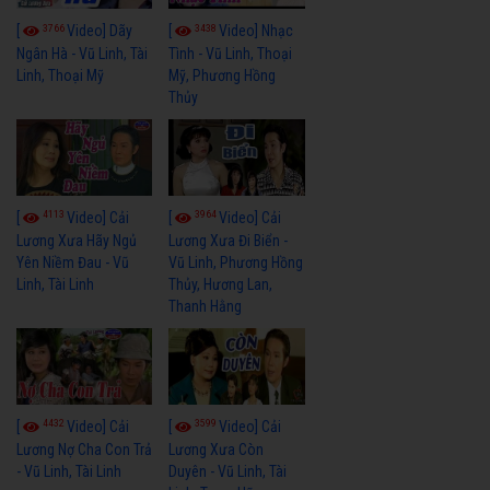
3766
3438
[
Video] Dãy
[
Video] Nhạc
Ngân Hà - Vũ Linh, Tài
Tình - Vũ Linh, Thoại
Linh, Thoại Mỹ
Mỹ, Phương Hồng
Thủy
4113
3964
[
Video] Cải
[
Video] Cải
Lương Xưa Hãy Ngủ
Lương Xưa Đi Biển -
Yên Niềm Đau - Vũ
Vũ Linh, Phương Hồng
Linh, Tài Linh
Thủy, Hương Lan,
Thanh Hằng
4432
3599
[
Video] Cải
[
Video] Cải
Lương Nợ Cha Con Trả
Lương Xưa Còn
- Vũ Linh, Tài Linh
Duyên - Vũ Linh, Tài