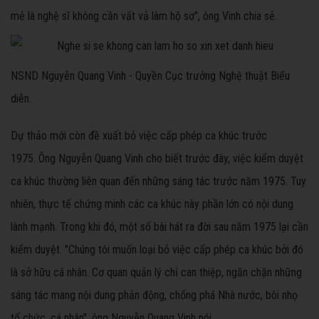
mẻ là nghệ sĩ không cần vất vả làm hộ sơ", ông Vinh chia sẻ.
NSND Nguyễn Quang Vinh - Quyền Cục trưởng Nghệ thuật Biểu
diễn.
Dự thảo mới còn đề xuất bỏ việc cấp phép ca khúc trước
1975. Ông Nguyễn Quang Vinh cho biết trước đây, việc kiểm duyệt
ca khúc thường liên quan đến những sáng tác trước năm 1975. Tuy
nhiên, thực tế chứng minh các ca khúc này phần lớn có nội dung
lành mạnh. Trong khi đó, một số bài hát ra đời sau năm 1975 lại cần
kiểm duyệt. "Chúng tôi muốn loại bỏ việc cấp phép ca khúc bởi đó
là sở hữu cá nhân. Cơ quan quản lý chỉ can thiệp, ngăn chặn những
sáng tác mang nội dung phản động, chống phá Nhà nước, bôi nhọ
tổ chức, cá nhân", ông Nguyễn Quang Vinh nói.