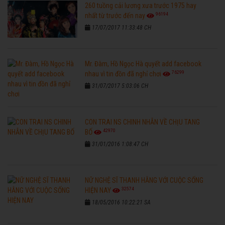
260 tuồng cải lương xưa trước 1975 hay
96194
nhất từ trước đến nay
17/07/2017 11:33:48 CH
Mr. Đàm, Hồ Ngọc Hà quyết add facebook
76299
nhau vì tin đồn đã nghỉ chơi
31/07/2017 5:03:06 CH
CON TRAI NS CHINH NHẪN VỀ CHỊU TANG
42970
BỐ
31/01/2016 1:08:47 CH
NỮ NGHỆ SĨ THANH HẰNG VỚI CUỘC SỐNG
32574
HIỆN NAY
18/05/2016 10:22:21 SA