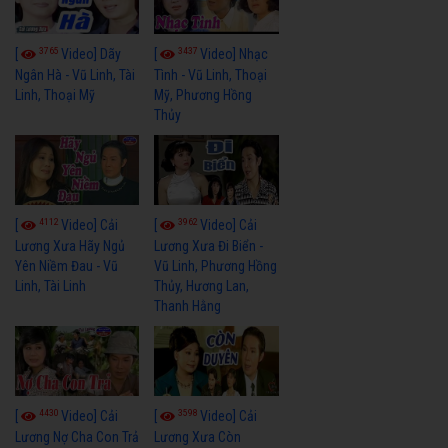
3765
3437
[
Video] Dãy
[
Video] Nhạc
Ngân Hà - Vũ Linh, Tài
Tình - Vũ Linh, Thoại
Linh, Thoại Mỹ
Mỹ, Phương Hồng
Thủy
4112
3962
[
Video] Cải
[
Video] Cải
Lương Xưa Hãy Ngủ
Lương Xưa Đi Biển -
Yên Niềm Đau - Vũ
Vũ Linh, Phương Hồng
Linh, Tài Linh
Thủy, Hương Lan,
Thanh Hằng
4430
3598
[
Video] Cải
[
Video] Cải
Lương Nợ Cha Con Trả
Lương Xưa Còn