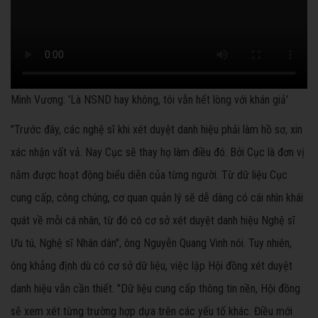
Minh Vương: 'Là NSND hay không, tôi vẫn hết lòng với khán giả'
"Trước đây, các nghệ sĩ khi xét duyệt danh hiệu phải làm hồ sơ, xin
xác nhận vất vả. Nay Cục sẽ thay họ làm điều đó. Bởi Cục là đơn vị
nắm được hoạt động biểu diễn của từng người. Từ dữ liệu Cục
cung cấp, công chúng, cơ quan quản lý sẽ dễ dàng có cái nhìn khái
quát về mỗi cá nhân, từ đó có cơ sở xét duyệt danh hiệu Nghệ sĩ
Ưu tú, Nghệ sĩ Nhân dân", ông Nguyễn Quang Vinh nói. Tuy nhiên,
ông khẳng định dù có cơ sở dữ liệu, việc lập Hội đồng xét duyệt
danh hiệu vẫn cần thiết. "Dữ liệu cung cấp thông tin nền, Hội đồng
sẽ xem xét từng trường hợp dựa trên các yếu tố khác. Điều mới