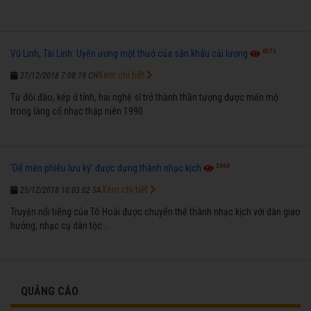
6573
Vũ Linh, Tài Linh: Uyên ương một thưở của sân khấu cải lương
Xem chi tiết
27/12/2018 7:08:19 CH
Từ đôi đào, kép ở tỉnh, hai nghệ sĩ trở thành thần tượng được mến mộ
trong làng cổ nhạc thập niên 1990.
3664
'Dế mèn phiêu lưu ký' được dựng thành nhạc kịch
Xem chi tiết
25/12/2018 10:03:02 SA
Truyện nổi tiếng của Tô Hoài được chuyển thể thành nhạc kịch với dàn giao
hưởng, nhạc cụ dân tộc...
QUẢNG CÁO