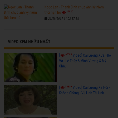
Ngọc Lan - Thanh Bình chụp ảnh kỷ niệm
17820
thời hẹn hò
21/09/2017 11:02:37 SA
VIDEO XEM NHIỀU NHẤT
67085
[
Video] Cải Lương Xưa - Bơ
Vơ - Lệ Thủy & Minh Vương & Mỹ
Châu
50839
[
Video] Cải Lương Xã Hội -
Không Chồng - Vũ Linh Tài Linh