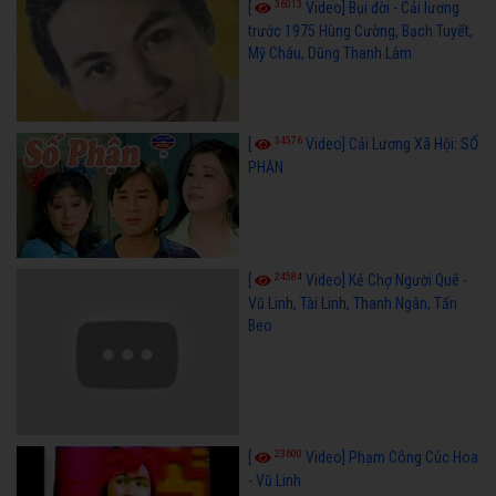
36013
[
Video] Bụi đời - Cải lương
trước 1975 Hùng Cường, Bạch Tuyết,
Mỹ Châu, Dũng Thanh Lâm
34576
[
Video] Cải Lương Xã Hội: SỐ
PHẬN
24584
[
Video] Kẻ Chợ Người Quê -
Vũ Linh, Tài Linh, Thanh Ngân, Tấn
Beo
23600
[
Video] Phạm Công Cúc Hoa
- Vũ Linh