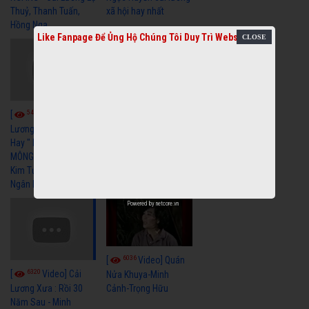
Thuỷ, Thanh Tuấn,
xã hội hay nhất
Hồng Nga
Like Fanpage Để Ủng Hộ Chúng Tôi Duy Trì Website
5457
5731
[
Video] Cải
[
Video] Cải
Lương Xã Hội Siêu
Lương Xưa Nước Mắt
Hay " BỂ HẬN MÊNH
Chiều Ly Biệt Minh
MÔNG " Cải Lương
Vương Tài Linh cải
Kim Tử Long, Thanh
lương xã hội hay nhất
Ngân Hay Nhất
Powered by
netcore.vn
6036
[
Video] Quán
6320
[
Video] Cải
Nửa Khuya-Minh
Cảnh-Trọng Hữu
Lương Xưa : Rồi 30
Năm Sau - Minh