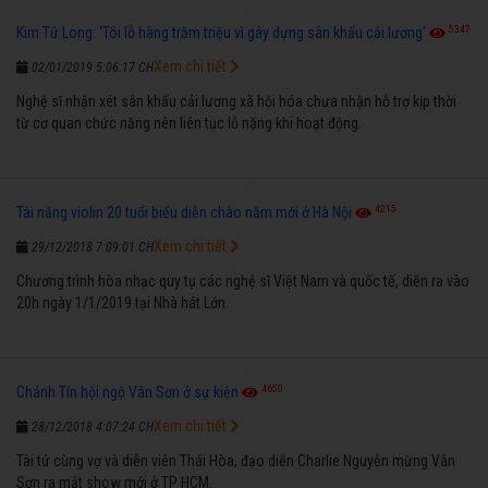
5347
Kim Tử Long: 'Tôi lỗ hàng trăm triệu vì gây dựng sân khấu cải lương'
Xem chi tiết
02/01/2019 5:06:17 CH
Nghệ sĩ nhận xét sân khấu cải lương xã hội hóa chưa nhận hỗ trợ kịp thời
từ cơ quan chức năng nên liên tục lỗ nặng khi hoạt động.
4215
Tài năng violin 20 tuổi biểu diễn chào năm mới ở Hà Nội
Xem chi tiết
29/12/2018 7:09:01 CH
Chương trình hòa nhạc quy tụ các nghệ sĩ Việt Nam và quốc tế, diễn ra vào
20h ngày 1/1/2019 tại Nhà hát Lớn.
4650
Chánh Tín hội ngộ Vân Sơn ở sự kiện
Xem chi tiết
28/12/2018 4:07:24 CH
Tài tử cùng vợ và diễn viên Thái Hòa, đạo diễn Charlie Nguyễn mừng Vân
Sơn ra mắt show mới ở TP HCM.