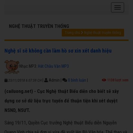
NGHỆ THUẬT TRUYỀN THỐNG
Trang chủ
Nghệ thuật truyền thống
Nghệ sĩ sẽ không cần làm hồ sơ xin xét danh hiệu
Nhạc MP3:
Hát Chầu Văn MP3
|
Admin
|
0 bình luận
|
1138 lượt xem
23/11/2018 6:07:59 CH
(cailuong.net) - Cục Nghệ thuật Biểu diễn cho biết sẽ xây
dựng cơ sở dữ liệu trực tuyến để thuận tiện khi xét duyệt
NSND, NSƯT.
Sáng 19/11, Quyền Cục trưởng Nghệ thuật Biểu diễn Nguyễn
Quang Vinh chia sẻ đơn vị vừa đề xuất lên Bộ Văn hóa, Thể thao và