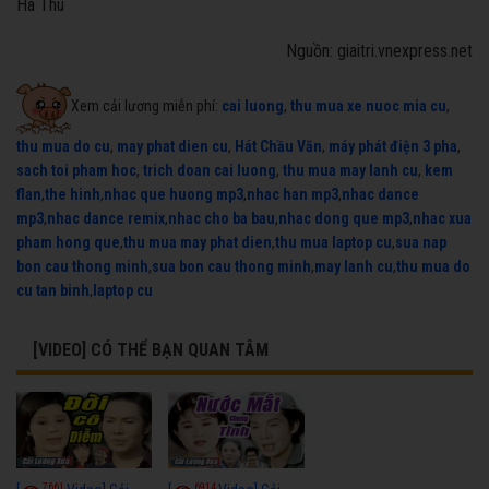
Hà Thu
Nguồn: giaitri.vnexpress.net
Xem cải lương miễn phí:
cai luong
,
thu mua xe nuoc mia cu
,
thu mua do cu
,
may phat dien cu
,
Hát Chầu Văn
,
máy phát điện 3 pha
,
sach toi pham hoc
,
trich doan cai luong
,
thu mua may lanh cu
,
kem
flan
,
the hinh
,
nhac que huong mp3
,
nhac han mp3
,
nhac dance
mp3
,
nhac dance remix
,
nhac cho ba bau
,
nhac dong que mp3
,
nhac xua
pham hong que
,
thu mua may phat dien
,
thu mua laptop cu
,
sua nap
bon cau thong minh
,
sua bon cau thong minh
,
may lanh cu
,
thu mua do
cu tan binh
,
laptop cu
[VIDEO] CÓ THỂ BẠN QUAN TÂM
7661
6914