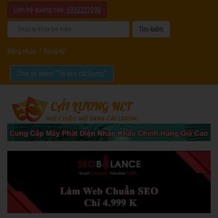
Liên hệ quảng cáo:
0932221090
Đăng nhập
|
Đăng ký
Chia sẻ video "Tôi yêu cải lương".