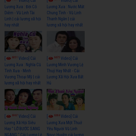
[
Video] Cải
[
Video] Cải
Lương Xưa : Đời Cô
Lương Xưa : Nước Mắt
Diễm - Vũ Linh Tài
Chung Tình - Vũ Linh
Linh | cải lương xã hội
Thanh Ngân | cải
hay nhất
lương xã hội hay nhất
6051
6675
[
Video] Cải
[
Video] Cải
Lương Xưa : Nghĩa Cũ
Lương Minh Vương Lệ
Tình Xưa - Minh
Thuỷ Hay Nhất - Cải
Vương Thoại Mỹ | cải
Lương Xã Hội Xưa Bất
lương xã hội hay nhất
Hủ
6967
6384
[
Video] Cải
[
Video] Cải
Lương Xã Hội Siêu
Lương Xưa Một Thuở
Hay " LỠ BƯỚC SANG
Yêu Người Vũ Linh
NGANG " Cải Lương Lệ
Ngọc Huyền cải lương