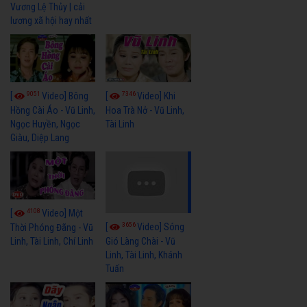
Vương Lệ Thủy | cải
lương xã hội hay nhất
9051
7346
[
Video] Bông
[
Video] Khi
Hồng Cài Áo - Vũ Linh,
Hoa Trà Nở - Vũ Linh,
Ngọc Huyền, Ngọc
Tài Linh
Giàu, Diệp Lang
4108
[
Video] Một
3656
[
Video] Sóng
Thời Phóng Đãng - Vũ
Linh, Tài Linh, Chí Linh
Gió Làng Chài - Vũ
Linh, Tài Linh, Khánh
Tuấn