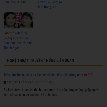
- Vũ Linh, Tài Linh
Duyên - Vũ Linh, Tài
Linh, Trọng Hữu
4013
[
Video] Cải
Lương Xưa Cô Dâu
Phụ - Vũ Linh, Tài Linh,
Thanh Ngân
NGHỆ THUẬT TRUYỀN THỐNG LIÊN QUAN
5126
Triển lãm ảnh nude là sự kiện nhiếp ảnh tiêu biểu trong năm
Xem chi tiết
03/01/2019 12:03:49 CH
Sự kiện được nhận xét thu hút sự quan tâm của công chúng, giúp người
xem có cái nhìn cởi mở hơn về ảnh nude.