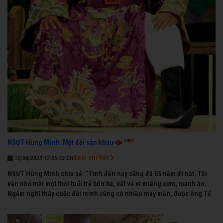
4882
NSƯT Hùng Minh: Một đời sân khấu
Xem chi tiết
12/04/2022 12:05:23 CH
NSƯT Hùng Minh chia sẻ: “Tính đến nay cũng đã 65 năm đi hát. Tôi
vẫn nhớ mãi một thời tuổi trẻ bôn ba, vất vả vì miếng cơm, manh áo.
Ngẫm nghĩ thấy cuộc đời mình cũng có nhiều may mắn, được ông Tổ
nghề thương, nên từ một cậu bé nghèo chẳng biết hát xướng là gì,
trong dòng đời xuôi ngược nhận được những cơ may để từng bước