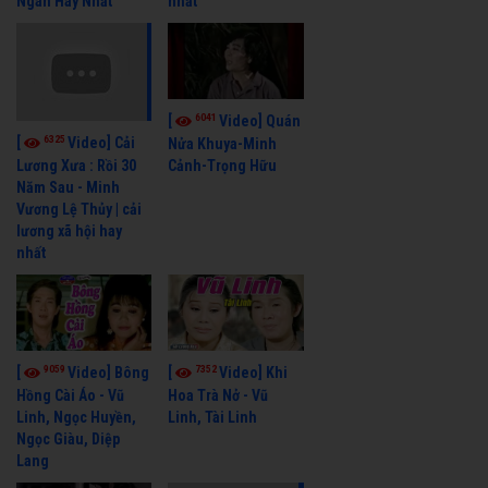
Ngân Hay Nhất
nhất
6041
[
Video] Quán
6325
[
Video] Cải
Nửa Khuya-Minh
Cảnh-Trọng Hữu
Lương Xưa : Rồi 30
Năm Sau - Minh
Vương Lệ Thủy | cải
lương xã hội hay
nhất
9059
7352
[
Video] Bông
[
Video] Khi
Hồng Cài Áo - Vũ
Hoa Trà Nở - Vũ
Linh, Ngọc Huyền,
Linh, Tài Linh
Ngọc Giàu, Diệp
Lang