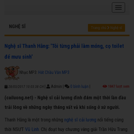
NGHỆ SĨ
Trang chủ
Nghệ sĩ
Nghệ sĩ Thanh Hằng: 'Tôi từng phải làm móng, cọ toilet
để mưu sinh'
Nhạc MP3:
Hát Chầu Văn MP3
|
Admin
|
0 bình luận
|
1847 lượt xem
28/03/2017 10:03:38 CH
(cailuong.net) - Nghệ sĩ cải lương đình đám một thời lần đầu
trải lòng về những ngày tháng vất vả khi sống ở xứ người.
Thanh Hằng là một trong những
nghệ sĩ
cải lương
nổi tiếng cùng
thời NSƯT
Vũ Linh
. Chị đoạt huy chương vàng giải Trần Hữu Trang