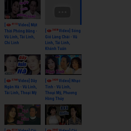
4110
[
Video] Một
3658
[
Video] Sóng
Thời Phóng Đãng -
Vũ Linh, Tài Linh,
Gió Làng Chài - Vũ
Chí Linh
Linh, Tài Linh,
Khánh Tuấn
3768
3439
[
Video] Dãy
[
Video] Nhạc
Ngân Hà - Vũ Linh,
Tình - Vũ Linh,
Tài Linh, Thoại Mỹ
Thoại Mỹ, Phương
Hồng Thủy
4114
3965
[
Video] Cải
[
Video] Cải