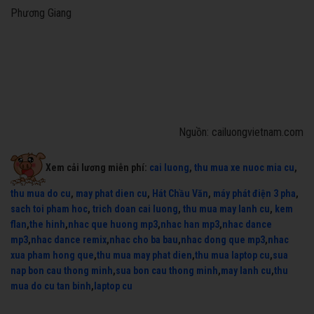
Phương Giang
Nguồn: cailuongvietnam.com
Xem cải lương miễn phí:
cai luong
,
thu mua xe nuoc mia cu
,
thu mua do cu
,
may phat dien cu
,
Hát Chầu Văn
,
máy phát điện 3 pha
,
sach toi pham hoc
,
trich doan cai luong
,
thu mua may lanh cu
,
kem
flan
,
the hinh
,
nhac que huong mp3
,
nhac han mp3
,
nhac dance
mp3
,
nhac dance remix
,
nhac cho ba bau
,
nhac dong que mp3
,
nhac
xua pham hong que
,
thu mua may phat dien
,
thu mua laptop cu
,
sua
nap bon cau thong minh
,
sua bon cau thong minh
,
may lanh cu
,
thu
mua do cu tan binh
,
laptop cu