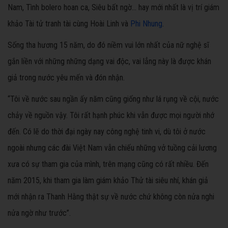
Nam, Tình bolero hoan ca, Siêu bất ngờ... hay mới nhất là vị trí giám
khảo Tài tử tranh tài cùng Hoài Linh và
Phi Nhung
.
Sống tha hương 15 năm, do đó niềm vui lớn nhất của nữ nghệ sĩ
gắn liền với những những dạng vai độc, vai lẳng này là được khán
giả trong nước yêu mến và đón nhận.
“Tôi về nước sau ngần ấy năm cũng giống như lá rụng về cội, nước
chảy về nguồn vậy. Tôi rất hạnh phúc khi vẫn được mọi người nhớ
đến. Có lẽ do thời đại ngày nay công nghệ tinh vi, dù tôi ở nước
ngoài nhưng các đài Việt Nam vẫn chiếu những vở tuồng cải lương
xưa có sự tham gia của mình, trên mạng cũng có rất nhiều. Đến
năm 2015, khi tham gia làm giám khảo Thử tài siêu nhí, khán giả
mới nhận ra Thanh Hằng thật sự về nước chứ không còn nửa nghi
nửa ngờ như trước”.