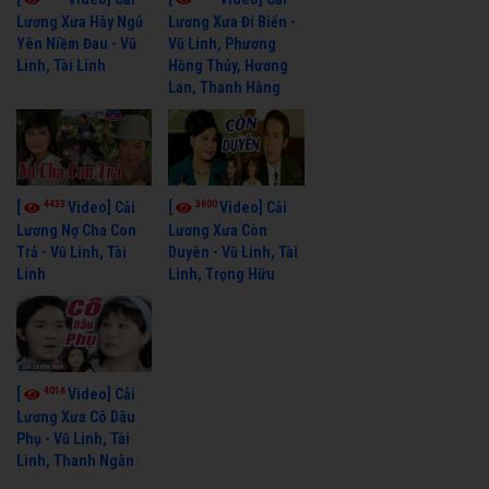
Lương Xưa Hãy Ngủ
Lương Xưa Đi Biển -
Yên Niềm Đau - Vũ
Vũ Linh, Phương
Linh, Tài Linh
Hồng Thủy, Hương
Lan, Thanh Hằng
4433
3600
[
Video] Cải
[
Video] Cải
Lương Nợ Cha Con
Lương Xưa Còn
Trả - Vũ Linh, Tài
Duyên - Vũ Linh, Tài
Linh
Linh, Trọng Hữu
4016
[
Video] Cải
Lương Xưa Cô Dâu
Phụ - Vũ Linh, Tài
Linh, Thanh Ngân