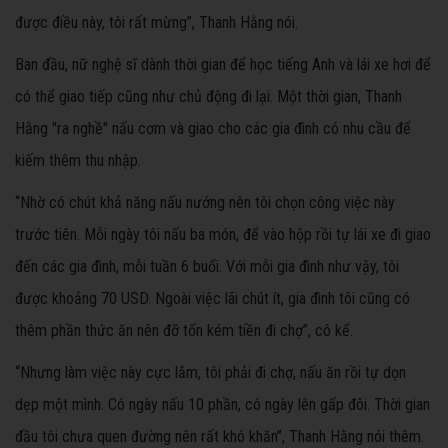
được điều này, tôi rất mừng”, Thanh Hằng nói.
Ban đầu, nữ nghệ sĩ dành thời gian để học tiếng Anh và lái xe hơi để
có thể giao tiếp cũng như chủ động đi lại. Một thời gian, Thanh
Hằng "ra nghề" nấu cơm và giao cho các gia đình có nhu cầu để
kiếm thêm thu nhập.
“Nhờ có chút khả năng nấu nướng nên tôi chọn công việc này
trước tiên. Mỗi ngày tôi nấu ba món, để vào hộp rồi tự lái xe đi giao
đến các gia đình, mỗi tuần 6 buổi. Với mỗi gia đình như vậy, tôi
được khoảng 70 USD. Ngoài việc lãi chút ít, gia đình tôi cũng có
thêm phần thức ăn nên đỡ tốn kém tiền đi chợ”, cô kể.
“Nhưng làm việc này cực lắm, tôi phải đi chợ, nấu ăn rồi tự dọn
dẹp một mình. Có ngày nấu 10 phần, có ngày lên gấp đôi. Thời gian
đầu tôi chưa quen đường nên rất khó khăn”, Thanh Hằng nói thêm.