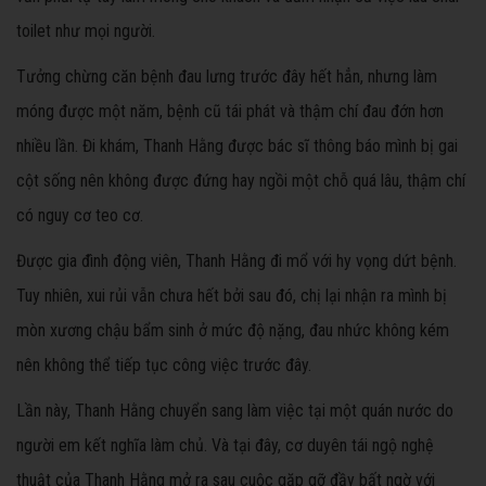
toilet như mọi người.
Tưởng chừng căn bệnh đau lưng trước đây hết hẳn, nhưng làm
móng được một năm, bệnh cũ tái phát và thậm chí đau đớn hơn
nhiều lần. Đi khám, Thanh Hằng được bác sĩ thông báo mình bị gai
cột sống nên không được đứng hay ngồi một chỗ quá lâu, thậm chí
có nguy cơ teo cơ.
Được gia đình động viên, Thanh Hằng đi mổ với hy vọng dứt bệnh.
Tuy nhiên, xui rủi vẫn chưa hết bởi sau đó, chị lại nhận ra mình bị
mòn xương chậu bẩm sinh ở mức độ nặng, đau nhức không kém
nên không thể tiếp tục công việc trước đây.
Lần này, Thanh Hằng chuyển sang làm việc tại một quán nước do
người em kết nghĩa làm chủ. Và tại đây, cơ duyên tái ngộ nghệ
thuật của Thanh Hằng mở ra sau cuộc gặp gỡ đầy bất ngờ với