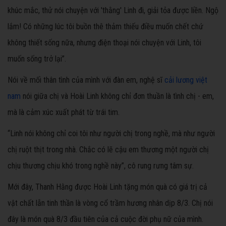
khúc mắc, thử nói chuyện với 'thằng' Linh đi, giải tỏa được liền. Ngộ
lắm! Có những lúc tôi buồn thê thảm thiếu điều muốn chết chứ
không thiết sống nữa, nhưng điện thoại nói chuyện với Linh, tôi
muốn sống trở lại”.
Nói về mối thân tình của mình với đàn em, nghệ sĩ
cải lương việt
nam
nói giữa chị và Hoài Linh không chỉ đơn thuần là tình chị - em,
mà là cảm xúc xuất phát từ trái tim.
“Linh nói không chỉ coi tôi như người chị trong nghề, mà như người
chị ruột thịt trong nhà. Chắc có lẽ cậu em thương một người chị
chịu thương chịu khó trong nghề này”, cô rung rưng tâm sự.
Mới đây, Thanh Hằng được Hoài Linh tặng món quà có giá trị cả
vật chất lẫn tinh thần là vòng cổ trầm hương nhân dịp 8/3. Chị nói
đây là món quà 8/3 đầu tiên của cả cuộc đời phụ nữ của mình.