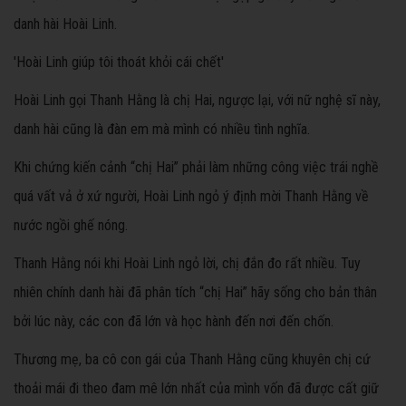
danh hài Hoài Linh.
'Hoài Linh giúp tôi thoát khỏi cái chết'
Hoài Linh gọi Thanh Hằng là chị Hai, ngược lại, với nữ nghệ sĩ này,
danh hài cũng là đàn em mà mình có nhiều tình nghĩa.
Khi chứng kiến cảnh “chị Hai” phải làm những công việc trái nghề
quá vất vả ở xứ người, Hoài Linh ngỏ ý định mời Thanh Hằng về
nước ngồi ghế nóng.
Thanh Hằng nói khi Hoài Linh ngỏ lời, chị đắn đo rất nhiều. Tuy
nhiên chính danh hài đã phân tích “chị Hai” hãy sống cho bản thân
bởi lúc này, các con đã lớn và học hành đến nơi đến chốn.
Thương mẹ, ba cô con gái của Thanh Hằng cũng khuyên chị cứ
thoải mái đi theo đam mê lớn nhất của mình vốn đã được cất giữ