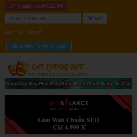
Liên hệ quảng cáo:
0932221090
Đăng nhập
|
Đăng ký
Chia sẻ video "Tôi yêu cải lương".