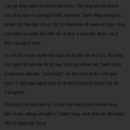
con gái đồng hành như những lần trước. Chị sống tại một khách
sạn, đi lại nhờ xe của người thân, tuy nhiên Thanh Hằng không lấy
đó làm tủi thân hay vất vả. Chị tự nhận mình đã quen với cuộc sống
một mình, tự quyết định hết tất cả thay vì phải phụ thuộc vào ý
kiến của người khác.
So với khi ở nước ngoài mỗi tuần chỉ đi diễn vào thứ bảy, đời sống
văn nghệ rất hạn chế thì lúc này, lịch chạy show của Thanh Hằng
trong nước gần như “chóng mặt”. Và đây chính là thứ cảm giác
suốt 15 năm qua, người nghệ sĩ tài hoa mong mỏi được một lần
trải nghiệm.
Dù không còn hình ảnh rực rỡ như thời hoàng kim của hơn chục
năm trước, nhưng với nghệ sĩ Thanh Hằng, hạnh phúc dù đến muộn
vẫn rất đáng trân trọng.