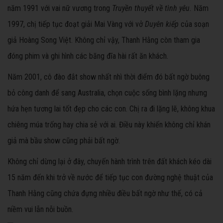
năm 1991 với vai nữ vương trong
Truyền thuyết về tình yêu.
Năm
1997, chị tiếp tục đoạt giải Mai Vàng với vở
Duyên kiếp
của soạn
giả Hoàng Song Việt. Không chỉ vậy, Thanh Hằng còn tham gia
đóng phim và ghi hình các băng đĩa hài rất ăn khách.
Năm 2001, cô đào đắt show nhất nhì thời điểm đó bất ngờ buông
bỏ công danh để sang Australia, chọn cuộc sống bình lặng nhưng
hứa hẹn tương lai tốt đẹp cho các con. Chị ra đi lặng lẽ, không khua
chiêng múa trống hay chia sẻ với ai. Điều này khiến không chỉ khán
giả mà bầu show cũng phải bất ngờ.
Không chỉ dừng lại ở đây, chuyến hành trình trên đất khách kéo dài
15 năm đến khi trở về nước để tiếp tục con đường nghệ thuật của
Thanh Hằng cũng chứa đựng nhiều điều bất ngờ như thế, có cả
niềm vui lẫn nỗi buồn.