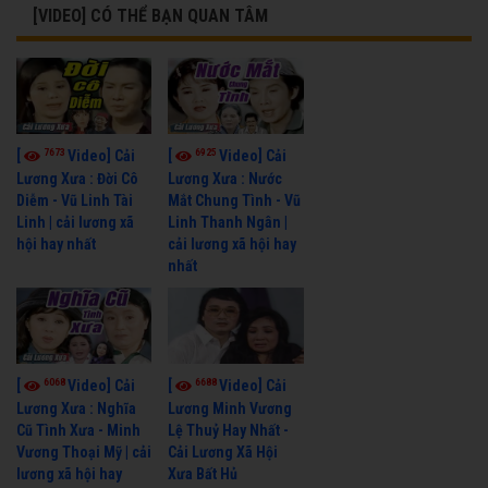
[VIDEO] CÓ THỂ BẠN QUAN TÂM
7673
6925
[
Video] Cải
[
Video] Cải
Lương Xưa : Đời Cô
Lương Xưa : Nước
Diễm - Vũ Linh Tài
Mắt Chung Tình - Vũ
Linh | cải lương xã
Linh Thanh Ngân |
hội hay nhất
cải lương xã hội hay
nhất
6068
6688
[
Video] Cải
[
Video] Cải
Lương Xưa : Nghĩa
Lương Minh Vương
Cũ Tình Xưa - Minh
Lệ Thuỷ Hay Nhất -
Vương Thoại Mỹ | cải
Cải Lương Xã Hội
lương xã hội hay
Xưa Bất Hủ