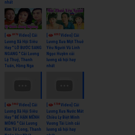
nhất
6976
6392
[
Video] Cải
[
Video] Cải
Lương Xã Hội Siêu
Lương Xưa Một Thuở
Hay " LỠ BƯỚC SANG
Yêu Người Vũ Linh
NGANG " Cải Lương
Ngọc Huyền cải
Lệ Thuỷ, Thanh
lương xã hội hay
Tuấn, Hồng Nga
nhất
5462
5738
[
Video] Cải
[
Video] Cải
Lương Xã Hội Siêu
Lương Xưa Nước Mắt
Hay " BỂ HẬN MÊNH
Chiều Ly Biệt Minh
MÔNG " Cải Lương
Vương Tài Linh cải
Kim Tử Long, Thanh
lương xã hội hay