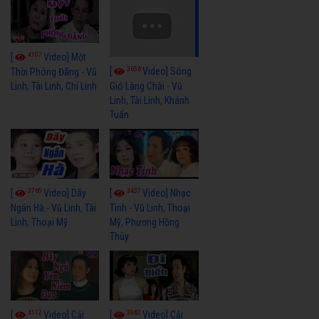
4107
[
Video] Một
3656
[
Video] Sóng
Thời Phóng Đãng - Vũ
Linh, Tài Linh, Chí Linh
Gió Làng Chài - Vũ
Linh, Tài Linh, Khánh
Tuấn
3765
3437
[
Video] Dãy
[
Video] Nhạc
Ngân Hà - Vũ Linh, Tài
Tình - Vũ Linh, Thoại
Linh, Thoại Mỹ
Mỹ, Phương Hồng
Thủy
4112
3962
[
Video] Cải
[
Video] Cải