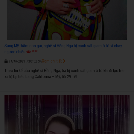
Sang Mỹ thăm con gái, nghệ sĩ Hồng Nga bị cảnh sát giam ô tô vì chạy
3860
ngược chiều
Xem chi tiết
11/10/2021 7:00:52 SA
Theo lời kể của nghệ sĩ Hồng Nga, bà bị cảnh sát giam ô tô khi đi lạc trên
xa lộ tại tiểu bang California – Mỹ, tối 29 Tết.