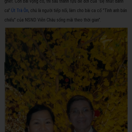
ghét. Còn bài vọng cổ, thì sau thành tựu để đời của "Đệ nhất danh
ca"
Út Trà Ôn
, chú là người tiếp nối, làm cho bài ca cổ "Tình anh bán
chiếu" của NSND Viễn Châu sống mãi theo thời gian".