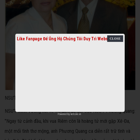
Like Fanpage Để Ủng Hộ Chúng Tôi Duy Trì Website
NSƯT Phương Quang và vợ
NSƯT Minh Vương nói về vai diễn để đời của NSƯT Phương Quang:
Powered by
netcore.vn
"Ngay từ cảnh đầu, khi vua Riêm còn là hoàng tử mới gặp Xê-Đa,
một mối tình thơ mộng, anh Phương Quang ca diễn rất trữ tình và