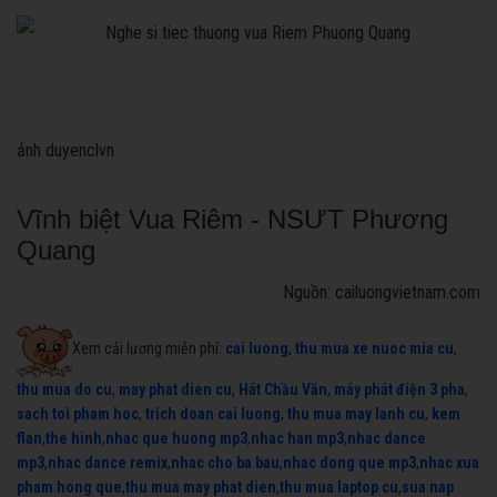
ảnh duyenclvn
Vĩnh biệt Vua Riêm - NSƯT Phương
Quang
Nguồn: cailuongvietnam.com
Xem cải lương miễn phí:
cai luong
,
thu mua xe nuoc mia cu
,
thu mua do cu
,
may phat dien cu
,
Hát Chầu Văn
,
máy phát điện 3 pha
,
sach toi pham hoc
,
trich doan cai luong
,
thu mua may lanh cu
,
kem
flan
,
the hinh
,
nhac que huong mp3
,
nhac han mp3
,
nhac dance
mp3
,
nhac dance remix
,
nhac cho ba bau
,
nhac dong que mp3
,
nhac xua
pham hong que
,
thu mua may phat dien
,
thu mua laptop cu
,
sua nap