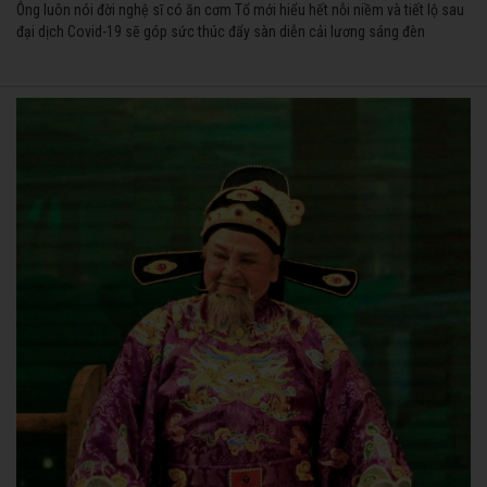
Ông luôn nói đời nghệ sĩ có ăn cơm Tổ mới hiểu hết nỗi niềm và tiết lộ sau
đại dịch Covid-19 sẽ góp sức thúc đẩy sàn diễn cải lương sáng đèn