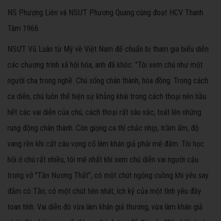
NS Phượng Liên và NSƯT Phương Quang cùng đoạt HCV Thanh
Tâm 1966
NSƯT Vũ Luân từ Mỹ về Việt Nam để chuẩn bị tham gia biểu diễn
các chương trình xã hội hóa, anh đã khóc: "Tôi xem chú như một
người cha trong nghề. Chú sống chân thành, hòa đồng. Trong cách
ca diễn, chú luôn thể hiện sự khẳng khái trong cách thoại nên hầu
hết các vai diễn của chú, cách thoại rất sâu sắc, toát lên những
rung động chân thành. Còn giọng ca thì chắc nhịp, trầm ấm, độ
vang rền khi cất câu vọng cổ làm khán giả phải mê đắm. Tôi học
hỏi ở chú rất nhiều, tôi mê nhất khi xem chú diễn vai người cậu
trong vở "Tần Nương Thất", có một chút ngông cuồng khi yêu say
đắm cô Tần; có một chút hèn nhát, ích kỷ của một tình yêu đầy
toan tính. Vai diễn đó vừa làm khán giả thương, vừa làm khán giả