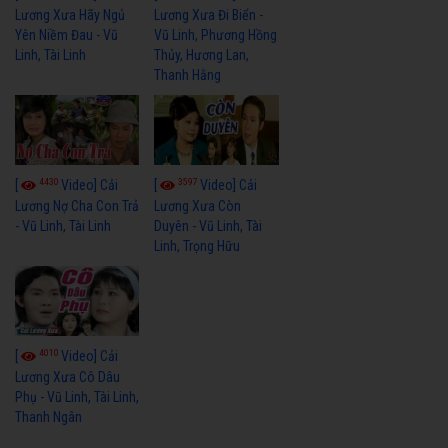
Lương Xưa Hãy Ngủ
Lương Xưa Đi Biển -
Yên Niềm Đau - Vũ
Vũ Linh, Phương Hồng
Linh, Tài Linh
Thủy, Hương Lan,
Thanh Hằng
4430
3597
[
Video] Cải
[
Video] Cải
Lương Nợ Cha Con Trả
Lương Xưa Còn
- Vũ Linh, Tài Linh
Duyên - Vũ Linh, Tài
Linh, Trọng Hữu
4010
[
Video] Cải
Lương Xưa Cô Dâu
Phụ - Vũ Linh, Tài Linh,
Thanh Ngân