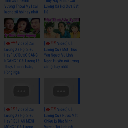
Tình Xưa - Minh
Thuỷ Hay Nhất - Cải
Vương Thoại Mỹ | cải
Lương Xã Hội Xưa Bất
lương xã hội hay nhất
Hủ
6964
6380
[
Video] Cải
[
Video] Cải
Lương Xã Hội Siêu
Lương Xưa Một Thuở
Hay " LỠ BƯỚC SANG
Yêu Người Vũ Linh
NGANG " Cải Lương Lệ
Ngọc Huyền cải lương
Thuỷ, Thanh Tuấn,
xã hội hay nhất
Hồng Nga
5456
5730
[
Video] Cải
[
Video] Cải
Lương Xã Hội Siêu
Lương Xưa Nước Mắt
Hay " BỂ HẬN MÊNH
Chiều Ly Biệt Minh
MÔNG " Cải Lương
Vương Tài Linh cải