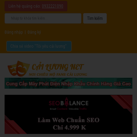
Liên hệ quảng cáo:
0932221090
Đăng nhập
|
Đăng ký
Chia sẻ video "Tôi yêu cải lương".