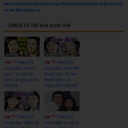
bon cau thong minh
,
sua bon cau thong minh
,
may lanh cu
,
thu mua do
cu tan binh
,
laptop cu
[VIDEO] CÓ THỂ BẠN QUAN TÂM
7658
6908
[
Video] Cải
[
Video] Cải
Lương Xưa : Đời Cô
Lương Xưa : Nước Mắt
Diễm - Vũ Linh Tài
Chung Tình - Vũ Linh
Linh | cải lương xã hội
Thanh Ngân | cải
hay nhất
lương xã hội hay nhất
6047
6674
[
Video] Cải
[
Video] Cải
Lương Xưa : Nghĩa Cũ
Lương Minh Vương Lệ