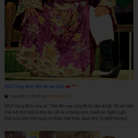
4874
NSƯT Hùng Minh: Một đời sân khấu
Xem chi tiết
12/04/2022 12:05:23 CH
NSƯT Hùng Minh chia sẻ: “Tính đến nay cũng đã 65 năm đi hát. Tôi vẫn nhớ
mãi một thời tuổi trẻ bôn ba, vất vả vì miếng cơm, manh áo. Ngẫm nghĩ
thấy cuộc đời mình cũng có nhiều may mắn, được ông Tổ nghề thương,
nên từ một cậu bé nghèo chẳng biết hát xướng là gì, trong dòng đời xuôi
ngược nhận được những cơ may để từng bước thành danh với nghiệp ca
diễn”.