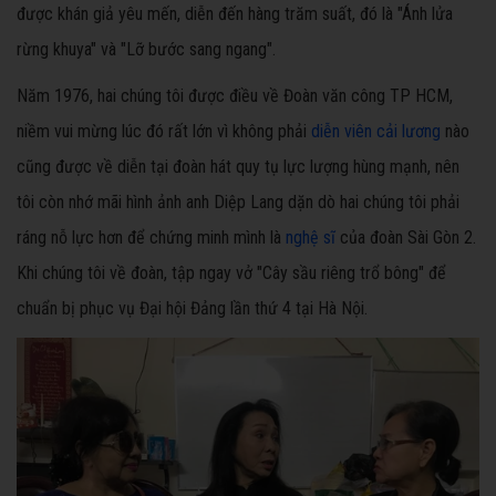
được khán giả yêu mến, diễn đến hàng trăm suất, đó là "Ánh lửa
rừng khuya" và "Lỡ bước sang ngang".
Năm 1976, hai chúng tôi được điều về Đoàn văn công TP HCM,
niềm vui mừng lúc đó rất lớn vì không phải
diễn viên cải lương
nào
cũng được về diễn tại đoàn hát quy tụ lực lượng hùng mạnh, nên
tôi còn nhớ mãi hình ảnh anh Diệp Lang dặn dò hai chúng tôi phải
ráng nỗ lực hơn để chứng minh mình là
nghệ sĩ
của đoàn Sài Gòn 2.
Khi chúng tôi về đoàn, tập ngay vở "Cây sầu riêng trổ bông" để
chuẩn bị phục vụ Đại hội Đảng lần thứ 4 tại Hà Nội.