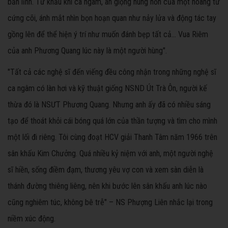
bản lĩnh. Từ khẩu khí ca ngâm, ân giọng hùng hồn của một hoàng tử
cứng cõi, ánh mắt nhìn bọn hoạn quan như nảy lửa và động tác tay
gồng lên để thể hiện ý trí như muốn đánh bẹp tất cả... Vua Riêm
của anh Phương Quang lúc này là một người hùng".
"Tất cả các nghệ sĩ đến viếng đều công nhận trong những nghệ sĩ
ca ngâm có làn hơi và kỹ thuật giống NSND Út Trà Ôn, người kế
thừa đó là NSƯT Phương Quang. Nhưng anh ấy đã có nhiều sáng
tạo để thoát khỏi cái bóng quá lớn của thần tượng và tìm cho mình
một lối đi riêng. Tôi cùng đoạt HCV giải Thanh Tâm năm 1966 trên
sân khấu Kim Chưởng. Quá nhiều kỷ niệm với anh, một người nghệ
sĩ hiền, sống điềm đạm, thương yêu vợ con và xem sàn diễn là
thánh đường thiêng liêng, nên khi bước lên sân khấu anh lúc nào
cũng nghiêm túc, không bê trễ" – NS Phượng Liên nhắc lại trong
niềm xúc động.