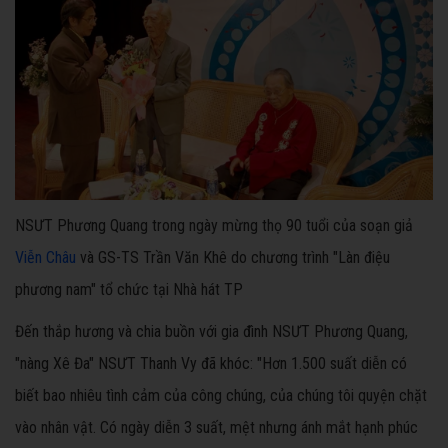
NSƯT Phương Quang trong ngày mừng thọ 90 tuổi của soạn giả
Viễn Châu
và GS-TS Trần Văn Khê do chương trình "Làn điệu
phương nam" tổ chức tại Nhà hát TP
Đến thắp hương và chia buồn với gia đình NSƯT Phương Quang,
"nàng Xê Đa" NSƯT Thanh Vy đã khóc: "Hơn 1.500 suất diễn có
biết bao nhiêu tình cảm của công chúng, của chúng tôi quyện chặt
vào nhân vật. Có ngày diễn 3 suất, mệt nhưng ánh mắt hạnh phúc