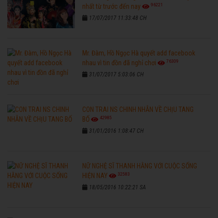
96221
nhất từ trước đến nay
17/07/2017 11:33:48 CH
Mr. Đàm, Hồ Ngọc Hà quyết add facebook
76309
nhau vì tin đồn đã nghỉ chơi
31/07/2017 5:03:06 CH
CON TRAI NS CHINH NHẪN VỀ CHỊU TANG
42985
BỐ
31/01/2016 1:08:47 CH
NỮ NGHỆ SĨ THANH HẰNG VỚI CUỘC SỐNG
32583
HIỆN NAY
18/05/2016 10:22:21 SA