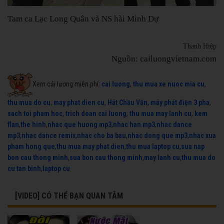
Tam ca Lạc Long Quân và NS hài Minh Dự
Thanh Hiệp
Nguồn: cailuongvietnam.com
Xem cải lương miễn phí:
cai luong
,
thu mua xe nuoc mia cu
,
thu mua do cu
,
may phat dien cu
,
Hát Chầu Văn
,
máy phát điện 3 pha
,
sach toi pham hoc
,
trich doan cai luong
,
thu mua may lanh cu
,
kem
flan
,
the hinh
,
nhac que huong mp3
,
nhac han mp3
,
nhac dance
mp3
,
nhac dance remix
,
nhac cho ba bau
,
nhac dong que mp3
,
nhac xua
pham hong que
,
thu mua may phat dien
,
thu mua laptop cu
,
sua nap
bon cau thong minh
,
sua bon cau thong minh
,
may lanh cu
,
thu mua do
cu tan binh
,
laptop cu
[VIDEO] CÓ THỂ BẠN QUAN TÂM