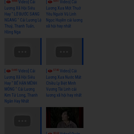
6988
6397
[
Video] Cải
[
Video] Cải
Lương Xã Hội Siêu
Lương Xưa Một Thuở
Hay " LỠ BƯỚC SANG
Yêu Người Vũ Linh
NGANG " Cải Lương Lệ
Ngọc Huyền cải lương
Thuỷ, Thanh Tuấn,
xã hội hay nhất
Hồng Nga
5465
5740
[
Video] Cải
[
Video] Cải
Lương Xã Hội Siêu
Lương Xưa Nước Mắt
Hay " BỂ HẬN MÊNH
Chiều Ly Biệt Minh
MÔNG " Cải Lương
Vương Tài Linh cải
Kim Tử Long, Thanh
lương xã hội hay nhất
Ngân Hay Nhất
6044
[
Video] Quán