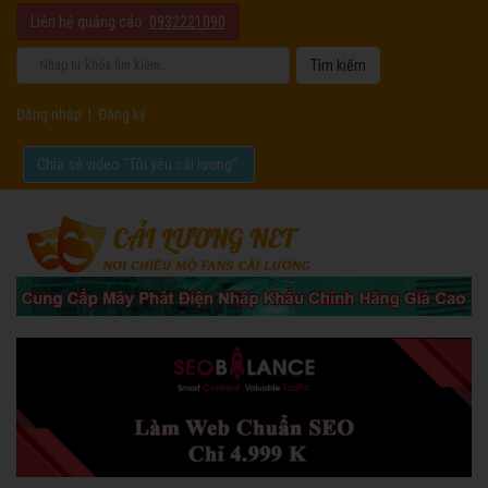
Liên hệ quảng cáo:
0932221090
Đăng nhập
|
Đăng ký
Chia sẻ video "Tôi yêu cải lương".