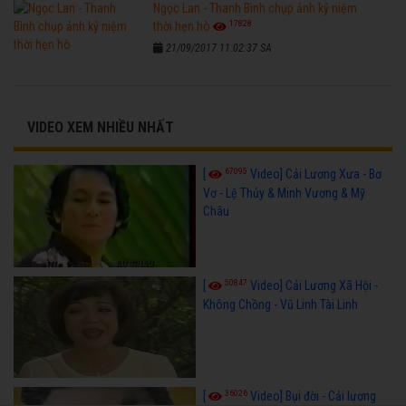
Ngọc Lan - Thanh Bình chụp ảnh kỷ niệm
17828
thời hẹn hò
21/09/2017 11:02:37 SA
VIDEO XEM NHIỀU NHẤT
67095
[
Video] Cải Lương Xưa - Bơ
Vơ - Lệ Thủy & Minh Vương & Mỹ
Châu
50847
[
Video] Cải Lương Xã Hội -
Không Chồng - Vũ Linh Tài Linh
36026
[
Video] Bụi đời - Cải lương