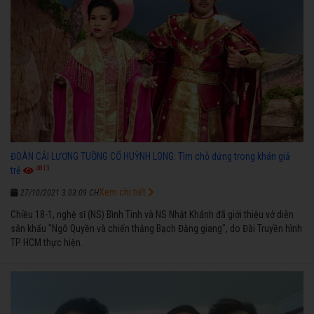
ĐOÀN CẢI LƯƠNG TUỒNG CỔ HUỲNH LONG: Tìm chỗ đứng trong khán giả
4813
trẻ
Xem chi tiết
27/10/2021 3:03:09 CH
Chiều 18-1, nghệ sĩ (NS) Bình Tinh và NS Nhật Khánh đã giới thiệu vở diễn
sân khấu "Ngô Quyền và chiến thắng Bạch Đằng giang", do Đài Truyền hình
TP HCM thực hiện.