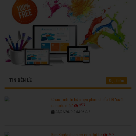
TIN BÊN LỀ
Đọc thêm
Châu Tinh Trì hứa hẹn phim chiếu Tết 'cười
6775
ra nước mắt'
03/01/2019 2:04:06 CH
6272
Kim Kardashian có con thứ tư