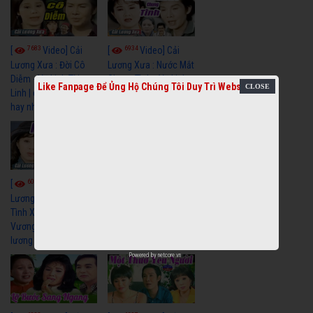
7683
6934
[
Video] Cải
[
Video] Cải
Lương Xưa : Đời Cô
Lương Xưa : Nước Mắt
Diễm - Vũ Linh Tài
Chung Tình - Vũ Linh
Like Fanpage Để Ủng Hộ Chúng Tôi Duy Trì Website
Linh | cải lương xã hội
Thanh Ngân | cải
hay nhất
lương xã hội hay nhất
6079
6696
[
Video] Cải
[
Video] Cải
Lương Xưa : Nghĩa Cũ
Lương Minh Vương Lệ
Tình Xưa - Minh
Thuỷ Hay Nhất - Cải
Vương Thoại Mỹ | cải
Lương Xã Hội Xưa Bất
lương xã hội hay nhất
Hủ
Powered by
netcore.vn