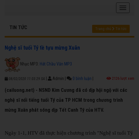
TIN TỨC
Trang chủ
Tin tức
Nghệ sĩ tuổi Tý tề tựu mừng Xuân
Nhạc MP3:
Hát Chầu Văn MP3
|
Admin
|
0 bình luận
|
2126 lượt xem
08/02/2020 11:03:29 SA
(cailuong.net) - NSND Kim Cương đã có dịp hội ngộ với các
nghệ sĩ nổi tiếng tuổi Tý của TP HCM trong chương trình
mừng Xuân phát sóng dịp Tết Canh Tý của HTV.
Ngày 1-1, HTV đã thực hiện chương trình "Nghệ sĩ tuổi Tý