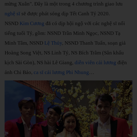
mừng Xuân". Đây là một trong 4 chương trình giao lưu
nghệ sĩ
sẽ được phát sóng dịp Tết Canh Tý 2020.
NSND
Kim Cương
đã có dịp hội ngộ với các nghệ sĩ nổi
tiếng tuổi Tý, gồm: NSND Trần Minh Ngọc, NSND Tạ
Minh Tâm, NSND
Lệ Thủy
, NSND Thanh Tuấn, soạn giả
Hoàng Song Việt, NS Linh Tý, NS Bích Trâm (Sân khấu
kịch Sài Gòn), NS hài Lê Giang,
diễn viên cải lương
điện
ảnh Chi Bảo,
ca sĩ cải lương
Phi Nhung
…