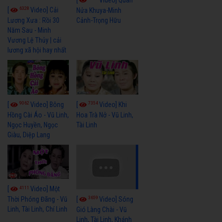
6328
[
Video] Cải
Nửa Khuya-Minh
Cảnh-Trọng Hữu
Lương Xưa : Rồi 30
Năm Sau - Minh
Vương Lệ Thủy | cải
lương xã hội hay nhất
9062
7354
[
Video] Bông
[
Video] Khi
Hồng Cài Áo - Vũ Linh,
Hoa Trà Nở - Vũ Linh,
Ngọc Huyền, Ngọc
Tài Linh
Giàu, Diệp Lang
4111
[
Video] Một
3659
[
Video] Sóng
Thời Phóng Đãng - Vũ
Linh, Tài Linh, Chí Linh
Gió Làng Chài - Vũ
Linh, Tài Linh, Khánh