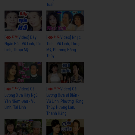
Tuấn
3770
3442
[
Video] Dãy
[
Video] Nhạc
Ngân Hà - Vũ Linh, Tài
Tình - Vũ Linh, Thoại
Linh, Thoại Mỹ
Mỹ, Phương Hồng
Thủy
4116
3966
[
Video] Cải
[
Video] Cải
Lương Xưa Hãy Ngủ
Lương Xưa Đi Biển -
Yên Niềm Đau - Vũ
Vũ Linh, Phương Hồng
Linh, Tài Linh
Thủy, Hương Lan,
Thanh Hằng