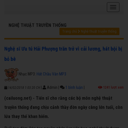
NGHỆ THUẬT TRUYỀN THỐNG
Trang chủ
Nghệ thuật truyền thống
Nghệ sĩ Ưu tú Hải Phượng trăn trở vì cải lương, hát bội bị
bỏ bê
Nhạc MP3:
Hát Chầu Văn MP3
|
Admin
|
1 bình luận
|
1241 lượt xem
14/02/2018 1:03:20 CH
(cailuong.net) - Tiến sĩ cho rằng các bộ môn nghệ thuật
truyền thống đang chịu cảnh thầy đờn ngày càng lớn tuổi, còn
lứa thay thế khan hiếm.