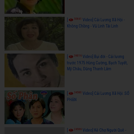
50841
[
Video] Cải Lương Xã Hội -
Không Chồng - Vũ Linh Tài Linh
36016
[
Video] Bụi đời - Cải lương
trước 1975 Hùng Cường, Bạch Tuyết,
Mỹ Châu, Dũng Thanh Lâm
34580
[
Video] Cải Lương Xã Hội: SỐ
PHẬN
24586
[
Video] Kẻ Chợ Người Quê -