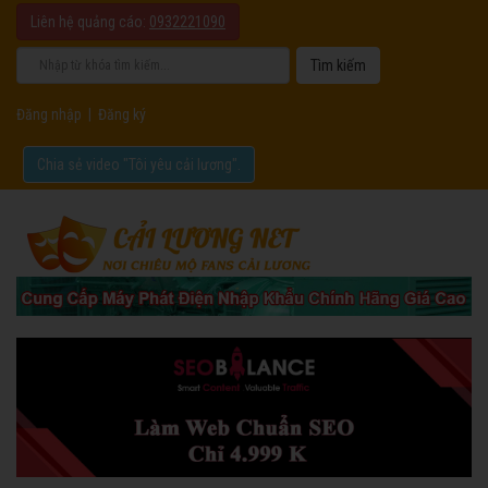
Liên hệ quảng cáo:
0932221090
Đăng nhập
|
Đăng ký
Chia sẻ video "Tôi yêu cải lương".