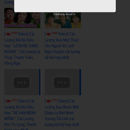
lương xã hội hay nhất
Hủ
Powered by
netcore.vn
6969
6388
[
Video] Cải
[
Video] Cải
Lương Xã Hội Siêu
Lương Xưa Một Thuở
Hay " LỠ BƯỚC SANG
Yêu Người Vũ Linh
NGANG " Cải Lương Lệ
Ngọc Huyền cải lương
Thuỷ, Thanh Tuấn,
xã hội hay nhất
Hồng Nga
5459
5733
[
Video] Cải
[
Video] Cải
Lương Xã Hội Siêu
Lương Xưa Nước Mắt
Hay " BỂ HẬN MÊNH
Chiều Ly Biệt Minh
MÔNG " Cải Lương
Vương Tài Linh cải
Kim Tử Long, Thanh
lương xã hội hay nhất