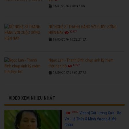
31/01/2016 1:08:47 CH
NỮ NGHỆ SĨ THANH HẰNG VỚI CUỘC SỐNG
32577
HIỆN NAY
18/05/2016 10:22:21 SA
Ngọc Lan - Thanh Bình chụp ảnh kỷ niệm
17822
thời hẹn hò
21/09/2017 11:02:37 SA
VIDEO XEM NHIỀU NHẤT
67087
[
Video] Cải Lương Xưa - Bơ
Vơ - Lệ Thủy & Minh Vương & Mỹ
Châu