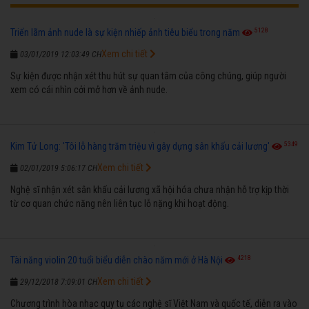
5128
Triển lãm ảnh nude là sự kiện nhiếp ảnh tiêu biểu trong năm
Xem chi tiết
03/01/2019 12:03:49 CH
Sự kiện được nhận xét thu hút sự quan tâm của công chúng, giúp người
xem có cái nhìn cởi mở hơn về ảnh nude.
5349
Kim Tử Long: 'Tôi lỗ hàng trăm triệu vì gây dựng sân khấu cải lương'
Xem chi tiết
02/01/2019 5:06:17 CH
Nghệ sĩ nhận xét sân khấu cải lương xã hội hóa chưa nhận hỗ trợ kịp thời
từ cơ quan chức năng nên liên tục lỗ nặng khi hoạt động.
4218
Tài năng violin 20 tuổi biểu diễn chào năm mới ở Hà Nội
Xem chi tiết
29/12/2018 7:09:01 CH
Chương trình hòa nhạc quy tụ các nghệ sĩ Việt Nam và quốc tế, diễn ra vào