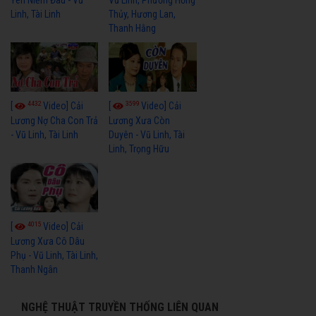
Linh, Tài Linh
Thủy, Hương Lan,
Thanh Hằng
4432
3599
[
Video] Cải
[
Video] Cải
Lương Nợ Cha Con Trả
Lương Xưa Còn
- Vũ Linh, Tài Linh
Duyên - Vũ Linh, Tài
Linh, Trọng Hữu
4015
[
Video] Cải
Lương Xưa Cô Dâu
Phụ - Vũ Linh, Tài Linh,
Thanh Ngân
NGHỆ THUẬT TRUYỀN THỐNG LIÊN QUAN