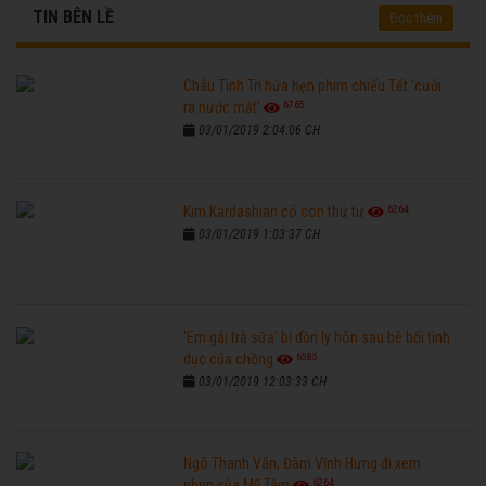
TIN BÊN LỀ
Đọc thêm
Châu Tinh Trì hứa hẹn phim chiếu Tết 'cười
6765
ra nước mắt'
03/01/2019 2:04:06 CH
6264
Kim Kardashian có con thứ tư
03/01/2019 1:03:37 CH
'Em gái trà sữa' bị đồn ly hôn sau bê bối tình
6585
dục của chồng
03/01/2019 12:03:33 CH
Ngô Thanh Vân, Đàm Vĩnh Hưng đi xem
6264
phim của Mỹ Tâm