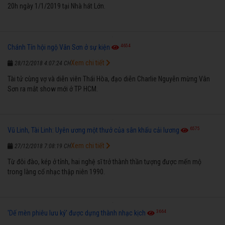
20h ngày 1/1/2019 tại Nhà hát Lớn.
4654
Chánh Tín hội ngộ Vân Sơn ở sự kiện
Xem chi tiết
28/12/2018 4:07:24 CH
Tài tử cùng vợ và diễn viên Thái Hòa, đạo diễn Charlie Nguyễn mừng Vân
Sơn ra mắt show mới ở TP HCM.
6575
Vũ Linh, Tài Linh: Uyên ương một thưở của sân khấu cải lương
Xem chi tiết
27/12/2018 7:08:19 CH
Từ đôi đào, kép ở tỉnh, hai nghệ sĩ trở thành thần tượng được mến mộ
trong làng cổ nhạc thập niên 1990.
3664
'Dế mèn phiêu lưu ký' được dựng thành nhạc kịch