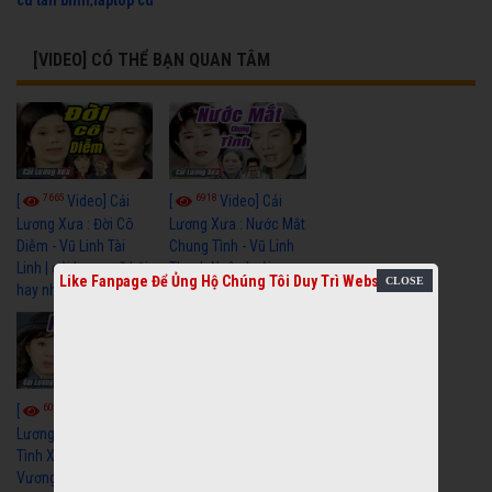
cu tan binh
,
laptop cu
[VIDEO] CÓ THỂ BẠN QUAN TÂM
7665
6918
[
Video] Cải
[
Video] Cải
Lương Xưa : Đời Cô
Lương Xưa : Nước Mắt
Diễm - Vũ Linh Tài
Chung Tình - Vũ Linh
Linh | cải lương xã hội
Thanh Ngân | cải
Like Fanpage Để Ủng Hộ Chúng Tôi Duy Trì Website
hay nhất
lương xã hội hay nhất
6054
6677
[
Video] Cải
[
Video] Cải
Lương Xưa : Nghĩa Cũ
Lương Minh Vương Lệ
Tình Xưa - Minh
Thuỷ Hay Nhất - Cải
Vương Thoại Mỹ | cải
Lương Xã Hội Xưa Bất