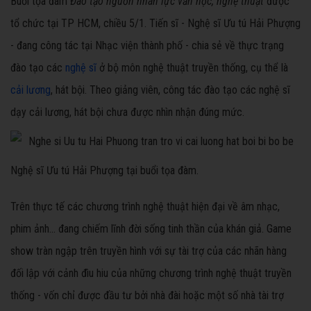
Buổi tọa đàm
Đào tạo nguồn nhân lực văn học, nghệ thuật
được
tổ chức tại TP HCM, chiều 5/1. Tiến sĩ - Nghệ sĩ Ưu tú Hải Phượng
- đang công tác tại Nhạc viện thành phố - chia sẻ về thực trạng
đào tạo các
nghệ sĩ
ở bộ môn nghệ thuật truyền thống, cụ thể là
cải lương
, hát bội. Theo giảng viên, công tác đào tạo các nghệ sĩ
dạy cải lương, hát bội chưa được nhìn nhận đúng mức.
Nghệ sĩ Ưu tú Hải Phượng tại buổi tọa đàm.
Trên thực tế các chương trình nghệ thuật hiện đại về âm nhạc,
phim ảnh... đang chiếm lĩnh đời sống tinh thần của khán giả. Game
show tràn ngập trên truyền hình với sự tài trợ của các nhãn hàng
đối lập với cảnh đìu hiu của những chương trình nghệ thuật truyền
thống - vốn chỉ được đầu tư bởi nhà đài hoặc một số nhà tài trợ