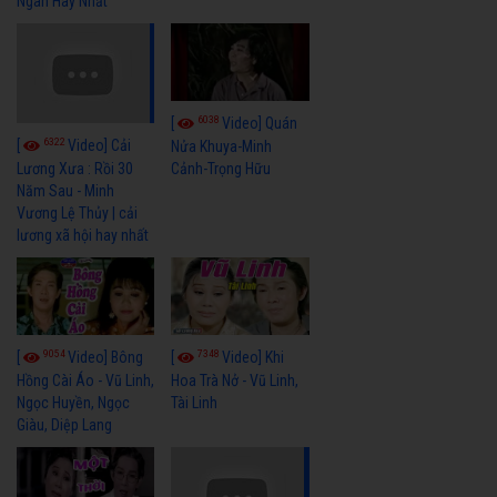
Ngân Hay Nhất
6038
[
Video] Quán
6322
[
Video] Cải
Nửa Khuya-Minh
Cảnh-Trọng Hữu
Lương Xưa : Rồi 30
Năm Sau - Minh
Vương Lệ Thủy | cải
lương xã hội hay nhất
9054
7348
[
Video] Bông
[
Video] Khi
Hồng Cài Áo - Vũ Linh,
Hoa Trà Nở - Vũ Linh,
Ngọc Huyền, Ngọc
Tài Linh
Giàu, Diệp Lang