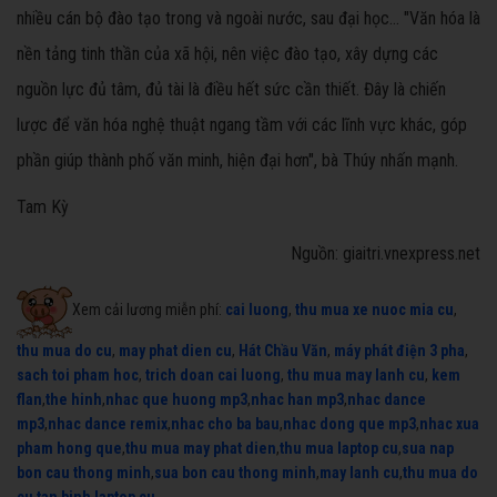
nhiều cán bộ đào tạo trong và ngoài nước, sau đại học... "Văn hóa là
nền tảng tinh thần của xã hội, nên việc đào tạo, xây dựng các
nguồn lực đủ tâm, đủ tài là điều hết sức cần thiết. Đây là chiến
lược để văn hóa nghệ thuật ngang tầm với các lĩnh vực khác, góp
phần giúp thành phố văn minh, hiện đại hơn", bà Thúy nhấn mạnh.
Tam Kỳ
Nguồn: giaitri.vnexpress.net
Xem cải lương miễn phí:
cai luong
,
thu mua xe nuoc mia cu
,
thu mua do cu
,
may phat dien cu
,
Hát Chầu Văn
,
máy phát điện 3 pha
,
sach toi pham hoc
,
trich doan cai luong
,
thu mua may lanh cu
,
kem
flan
,
the hinh
,
nhac que huong mp3
,
nhac han mp3
,
nhac dance
mp3
,
nhac dance remix
,
nhac cho ba bau
,
nhac dong que mp3
,
nhac xua
pham hong que
,
thu mua may phat dien
,
thu mua laptop cu
,
sua nap
bon cau thong minh
,
sua bon cau thong minh
,
may lanh cu
,
thu mua do