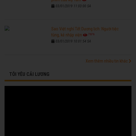
03/01/2019 11:03:00 SA
Sao Việt nghỉ Tết Dương lịch: Người tiệc
7676
tùng, kẻ nhập viện
03/01/2019 10:01:54 SA
Xem thêm nhiều tin khác
TÔI YÊU CẢI LƯƠNG