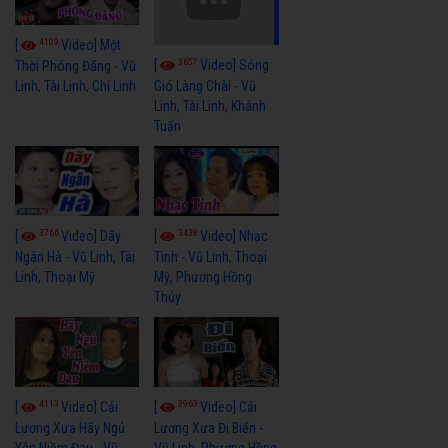
4109
[
Video] Một
3657
[
Video] Sóng
Thời Phóng Đãng - Vũ
Linh, Tài Linh, Chí Linh
Gió Làng Chài - Vũ
Linh, Tài Linh, Khánh
Tuấn
3766
3438
[
Video] Dãy
[
Video] Nhạc
Ngân Hà - Vũ Linh, Tài
Tình - Vũ Linh, Thoại
Linh, Thoại Mỹ
Mỹ, Phương Hồng
Thủy
4113
3963
[
Video] Cải
[
Video] Cải
Lương Xưa Hãy Ngủ
Lương Xưa Đi Biển -
Yên Niềm Đau - Vũ
Vũ Linh, Phương Hồng