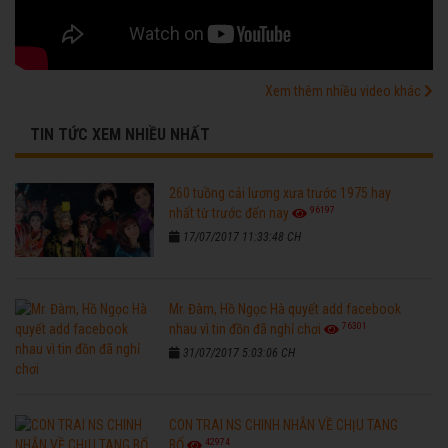
Xem thêm nhiều video khác
TIN TỨC XEM NHIỀU NHẤT
260 tuồng cải lương xưa trước 1975 hay
96197
nhất từ trước đến nay
17/07/2017 11:33:48 CH
Mr. Đàm, Hồ Ngọc Hà quyết add facebook
76301
nhau vì tin đồn đã nghỉ chơi
31/07/2017 5:03:06 CH
CON TRAI NS CHINH NHẪN VỀ CHỊU TANG
42974
BỐ