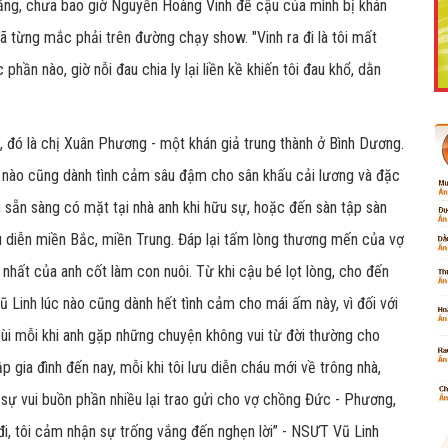
hắng, chưa bao giờ Nguyễn Hoàng Vinh để cậu của mình bị khán
 từng mắc phải trên đường chạy show. "Vinh ra đi là tôi mất
ần nào, giờ nỗi đau chia ly lại liền kề khiến tôi đau khổ, dằn
Like Fanpage Để Ủng Hộ Chúng Tôi Duy Trì Website
h, đó là chị Xuân Phương - một khán giả trung thành ở Bình Dương.
c nào cũng dành tình cảm sâu đậm cho sân khấu cải lương và đặc
 sẵn sàng có mặt tại nhà anh khi hữu sự, hoặc đến sàn tập sàn
lưu diễn miền Bắc, miền Trung. Đáp lại tấm lòng thương mến của vợ
hất của anh cốt làm con nuôi. Từ khi cậu bé lọt lòng, cho đến
Vũ Linh lúc nào cũng dành hết tình cảm cho mái ấm này, vì đối với
 bùi mỗi khi anh gặp những chuyện không vui từ đời thường cho
Powered by
netcore.vn
ập gia đình đến nay, mỗi khi tôi lưu diễn cháu mới về trông nhà,
sự vui buồn phần nhiều lại trao gửi cho vợ chồng Đức - Phương,
i, tôi cảm nhận sự trống vắng đến nghẹn lời” - NSƯT Vũ Linh