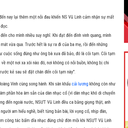
 đến nay lại thêm một nỗi đau khiến NS Vũ Linh cảm nhận sự mất
 đọc.
đến cho mình nhiều suy nghĩ. Khi đạt đến đỉnh vinh quang, mình
mát vừa qua. Trước hết là sự ra đi của ba mẹ, rồi đến những
 cuộc sống đúng như ông bà xưa đã bảo, đó là cõi tạm. Cõi tạm
đi về một nơi xa xôi nào đó, nơi không có nỗi buồn, không bị chi
 trước kẻ sau sẽ đặt chân đến cõi tạm này''.
Hoàng Vinh cùng song hành. Khi sân khấu
cải lương
không còn như
 âm phần hòa âm sẳn của dàn nhạc cổ (vì dàn nhạc khó di chuyển
ong đến ngoài nước, NSƯT Vũ Linh đều ca bằng giọng thật, anh
gười am hiểu nghề, biết từng bản bài, lời vọng cổ, nhịp đàn,
 làm công tác bấm dĩa nhạc đúng chữ đờn mỗi khi NSƯT Vũ Linh