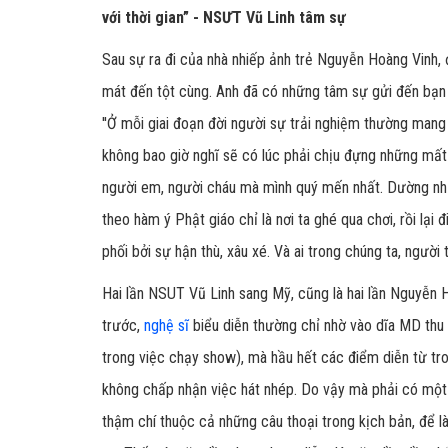
với thời gian” - NSƯT Vũ Linh tâm sự
Sau sự ra đi của nhà nhiếp ảnh trẻ Nguyễn Hoàng Vinh,
mát đến tột cùng. Anh đã có những tâm sự gửi đến bạn
''Ở mỗi giai đoạn đời người sự trải nghiệm thường mang 
không bao giờ nghĩ sẽ có lúc phải chịu đựng những mất 
người em, người cháu mà mình quý mến nhất. Dường như
theo hàm ý Phật giáo chỉ là nơi ta ghé qua chơi, rồi lại 
phối bởi sự hận thù, xâu xé. Và ai trong chúng ta, người
Hai lần NSUT Vũ Linh sang Mỹ, cũng là hai lần Nguyễn 
trước,
nghệ sĩ
biểu diễn thường chỉ nhờ vào dĩa MD thu
trong việc chạy show), mà hầu hết các điểm diễn từ tr
không chấp nhận việc hát nhép. Do vậy mà phải có một n
thậm chí thuộc cả những câu thoại trong kịch bản, để