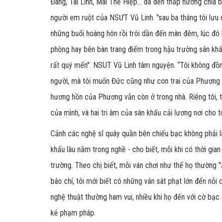
Đáng, Tài Linh, Mai Thế Hiệp... đã đến thắp hương chia
người em ruột của NSƯT Vũ Linh. "sau ba tháng tôi lưu d
những buổi hoàng hôn rồi trôi dần đến màn đêm, lúc đó 
phòng hay bên bàn trang điểm trong hậu trường sân khấ
rất quý mến''. NSUT Vũ Linh tâm nguyện. “Tôi không đồn
người, mà tôi muốn Đức cũng như con trai của Phương l
hương hồn của Phương vẫn còn ở trong nhà. Riêng tôi, tr
của mình, và hai tri âm của sân khấu cải lương nơi cho t
Cảnh các nghệ sĩ quây quần bên chiếu bạc không phải là 
khấu lâu năm trong nghề - cho biết, mỗi khi có thời gian
trường. Theo chị biết, mỗi ván chơi như thế họ thường "ă
báo chí, tôi mới biết có những ván sát phạt lớn đến nỗi
nghệ thuật thường ham vui, nhiều khi họ đến với cờ bạc đ
kẻ phạm pháp.