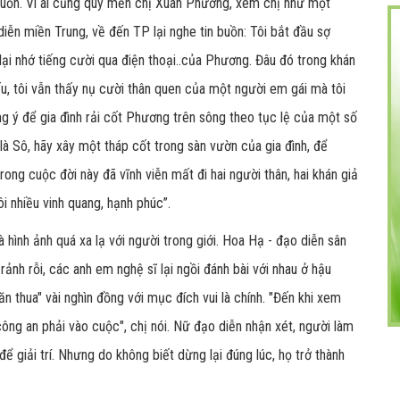
 buồn. Vì ai cũng quý mến chị Xuân Phương, xem chị như một
iễn miền Trung, về đến TP lại nghe tin buồn: Tôi bắt đầu sợ
lại nhớ tiếng cười qua điện thoại..của Phương. Đâu đó trong khán
u, tôi vẫn thấy nụ cười thân quen của một người em gái mà tôi
g ý để gia đình rải cốt Phương trên sông theo tục lệ của một số
à Sô, hãy xây một tháp cốt trong sàn vườn của gia đình, để
ong cuộc đời này đã vĩnh viễn mất đi hai người thân, hai khán giả
ôi nhiều vinh quang, hạnh phúc”.
hình ảnh quá xa lạ với người trong giới. Hoa Hạ - đạo diễn sân
 rảnh rỗi, các anh em nghệ sĩ lại ngồi đánh bài với nhau ở hậu
n thua" vài nghìn đồng với mục đích vui là chính. "Đến khi xem
 công an phải vào cuộc", chị nói. Nữ đạo diễn nhận xét, người làm
ể giải trí. Nhưng do không biết dừng lại đúng lúc, họ trở thành