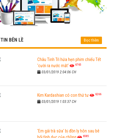
TIN BÊN LỀ
Đọc thêm
Châu Tinh Trì hứa hẹn phim chiếu Tết
6765
'cười ra nước mắt'
03/01/2019 2:04:06 CH
6266
Kim Kardashian có con thứ tư
03/01/2019 1:03:37 CH
'Em gái trà sữa' bị đồn ly hôn sau bê
6585
bối tình dục của chồng