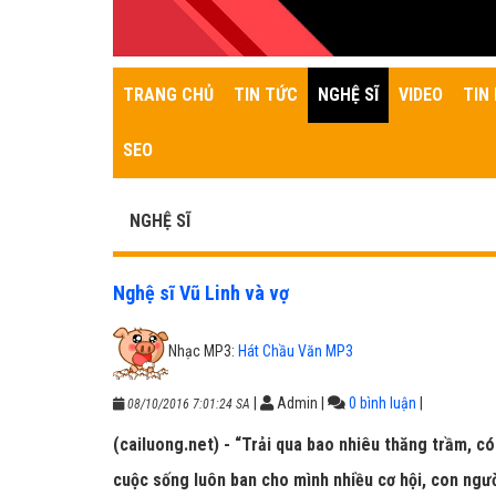
TRANG CHỦ
TIN TỨC
NGHỆ SĨ
VIDEO
TIN 
SEO
NGHỆ SĨ
Nghệ sĩ Vũ Linh và vợ
Nhạc MP3:
Hát Chầu Văn MP3
|
Admin
|
0 bình luận
|
08/10/2016 7:01:24 SA
(cailuong.net) - “Trải qua bao nhiêu thăng trầm, có
cuộc sống luôn ban cho mình nhiều cơ hội, con ngườ