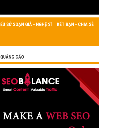
IỂU SỬ SOẠN GIẢ - NGHỆ SĨ
KẾT BẠN - CHIA SẺ
QUẢNG CÁO