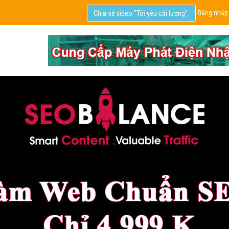
Đăng nhập
Chia sẻ video "Tôi yêu cải lương".