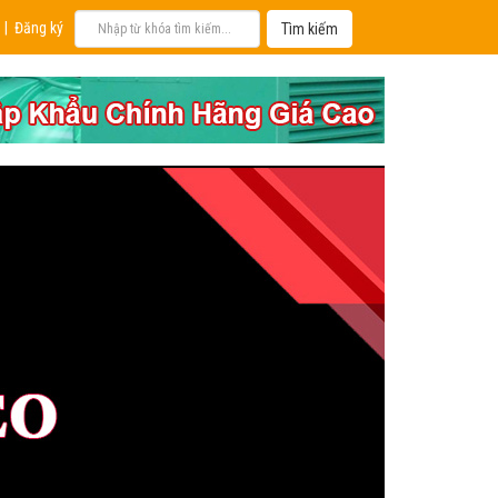
|
Đăng ký