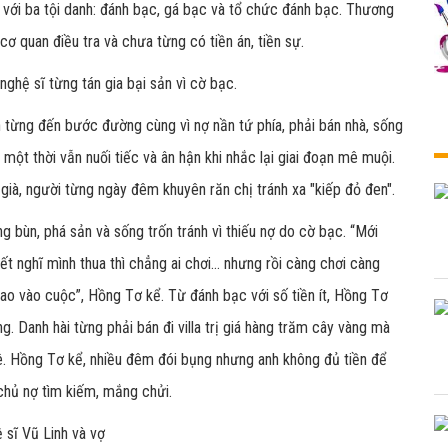
tố với ba tội danh: đánh bạc, gá bạc và tổ chức đánh bạc. Thương
cơ quan điều tra và chưa từng có tiền án, tiền sự.
ghệ sĩ từng tán gia bại sản vì cờ bạc.
từng đến bước đường cùng vì nợ nần tứ phía, phải bán nhà, sống
nh một thời vẫn nuối tiếc và ân hận khi nhắc lại giai đoạn mê muội.
 già, người từng ngày đêm khuyên răn chị tránh xa "kiếp đỏ đen".
g bùn, phá sản và sống trốn tránh vì thiếu nợ do cờ bạc. “Mới
ết nghĩ mình thua thì chẳng ai chơi… nhưng rồi càng chơi càng
 lao vào cuộc”, Hồng Tơ kể. Từ đánh bạc với số tiền ít, Hồng Tơ
. Danh hài từng phải bán đi villa trị giá hàng trăm cây vàng mà
uê. Hồng Tơ kể, nhiều đêm đói bụng nhưng anh không đủ tiền để
chủ nợ tìm kiếm, mắng chửi.