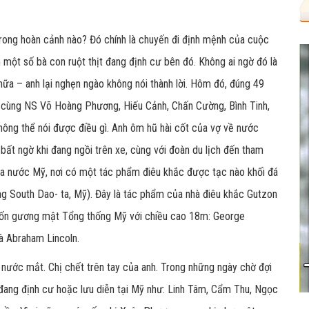
rong hoàn cảnh nào? Đó chính là chuyến đi định mệnh của cuộc
 một số bà con ruột thịt đang định cư bên đó. Không ai ngờ đó là
ữa – anh lại nghẹn ngào không nói thành lời. Hôm đó, đúng 49
 cùng NS Võ Hoàng Phương, Hiếu Cảnh, Chấn Cường, Bình Tinh,
hông thể nói được điều gì. Anh ôm hũ hài cốt của vợ về nước
bất ngờ khi đang ngồi trên xe, cùng với đoàn du lịch đến tham
a nước Mỹ, nơi có một tác phẩm điêu khắc được tạc nào khối đá
ng South Dao- ta, Mỹ). Đây là tác phẩm của nhà điêu khắc Gutzon
n bốn gương mật Tổng thống Mỹ với chiều cao 18m: George
à Abraham Lincoln.
i nước mắt. Chị chết trên tay của anh. Trong những ngày chờ đợi
 đang định cư hoặc lưu diễn tại Mỹ như: Linh Tâm, Cẩm Thu, Ngọc