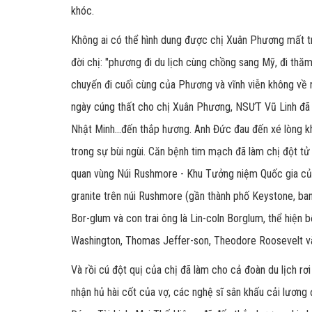
khóc.
Không ai có thể hình dung được chị Xuân Phương mất t
đời chị: "phương đi du lịch cùng chồng sang Mỹ, đi thăm
chuyến đi cuối cùng của Phương và vĩnh viễn không về n
ngày cúng thất cho chị Xuân Phương, NSƯT Vũ Linh đã
Nhật Minh...đến thắp hương. Anh Đức đau đến xé lòng k
trong sự bùi ngùi. Căn bệnh tim mạch đã làm chị đột tử 
quan vùng Núi Rushmore - Khu Tưởng niệm Quốc gia củ
granite trên núi Rushmore (gần thành phố Keystone, ba
Bor-glum và con trai ông là Lin-coln Borglum, thể hiệ
Washington, Thomas Jeffer-son, Theodore Roosevelt v
Và rồi cú đột quị của chị đã làm cho cả đoàn du lịch rơ
nhận hủ hài cốt của vợ, các nghệ sĩ sân khấu cải lương