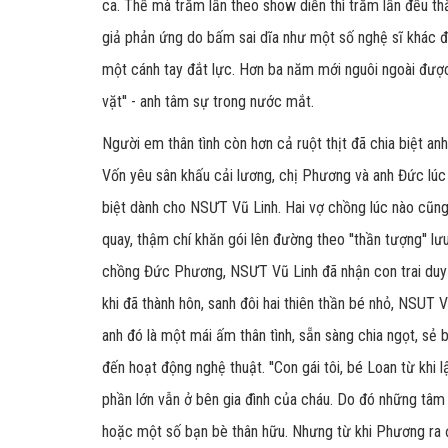
ca. Thế mà trăm lần theo show diễn thì trăm lần đều t
giả phản ứng do bấm sai dĩa như một số nghệ sĩ khác đã
một cánh tay đắt lực. Hơn ba năm mới nguôi ngoài được ph
vặt'' - anh tâm sự trong nước mắt.
Người em thân tình còn hơn cả ruột thịt đã chia biệt an
Vốn yêu sân khấu cải lương, chị Phương và anh Đức lú
biệt dành cho NSƯT Vũ Linh. Hai vợ chồng lúc nào cũng
quay, thậm chí khăn gói lên đường theo ''thần tượng'' 
chồng Đức Phương, NSƯT Vũ Linh đã nhận con trai duy n
khi đã thành hôn, sanh đôi hai thiên thần bé nhỏ, NSUT 
anh đó là một mái ấm thân tình, sẵn sàng chia ngọt, sẻ
đến hoạt động nghệ thuật. ''Con gái tôi, bé Loan từ khi l
phần lớn vẫn ở bên gia đình của cháu. Do đó những tâm 
hoặc một số bạn bè thân hữu. Nhưng từ khi Phương ra đ