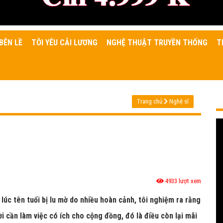
BÊN LỀ
TÔI YÊU CẢI LƯƠNG
NGHỆ THUẬT TRUYỀN THỐNG
T
Trang chủ
Nghệ sĩ
4933 lượt xem
 lúc tên tuổi bị lu mờ do nhiều hoàn cảnh, tôi nghiệm ra rằng
i cần làm việc có ích cho cộng đồng, đó là điều còn lại mãi