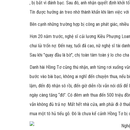
, bị bắt vì đánh bạc. Sau đó, anh nhận quyết định khởi 
Tín được hưởng án treo nhờ thành khẩn khi làm việc với 
Bên cạnh những trường hợp bị công an phát giác, nhiều n
Hơn 20 năm trước, nghệ sĩ cải lương Kiều Phượng Loan 
chui lủi trốn nợ. Đến nay, tuổi đã cao, nữ nghệ sĩ tài da
Sau khi "quay đầu là bờ", chị toàn tâm toàn ý lo cho cha
Danh hài Hồng Tơ cũng thú nhận, anh từng rơi xuống vũn
bước vào bài bạc, không ai nghĩ đến chuyện thua, nếu bi
lậm, đến độ nhận sô rồi, đến giờ diễn rồi vẫn nói dối để
ngày càng tăng “đô”. Có đêm anh thua đến 500 triệu đồng
vẫn không đủ trả nợ. Mất hết nhà cửa, anh phải đi ở th
mua một tô hủ tiếu gõ. Đó là chưa kể cảnh Hồng Tơ bị 