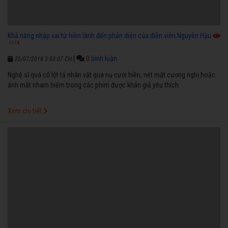
Khả năng nhập vai từ hiền lành đến phản diện của diễn viên Nguyễn Hậu
1174
|
0
bình luận
25/07/2018 3:03:07 CH
Nghệ sĩ quá cố lột tả nhân vật qua nụ cười hiền, nét mặt cương nghị hoặc
ánh mắt nham hiểm trong các phim được khán giả yêu thích.
Xem chi tiết