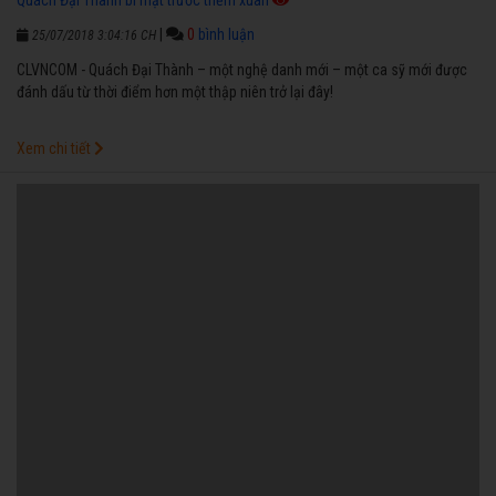
Quách Đại Thành bí mật trước thềm xuân
|
0
bình luận
25/07/2018 3:04:16 CH
CLVNCOM - Quách Đại Thành – một nghệ danh mới – một ca sỹ mới được
đánh dấu từ thời điểm hơn một thập niên trở lại đây!
Xem chi tiết