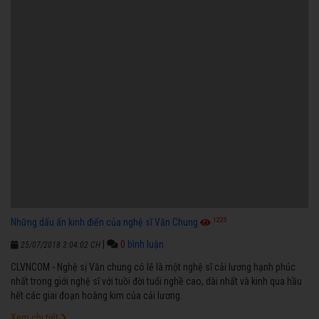
1225
Những dấu ấn kinh điển của nghệ sĩ Văn Chung
|
0
bình luận
25/07/2018 3:04:02 CH
CLVNCOM - Nghệ sị Văn chung có lẽ là một nghệ sĩ cải lương hạnh phúc
nhất trong giới nghệ sĩ với tuồi đời tuổi nghề cao, dài nhất và kinh qua hầu
hết các giai đoạn hoàng kim của cải lương.
Xem chi tiết