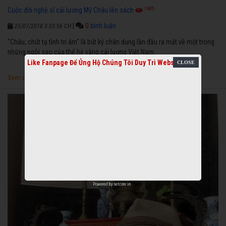
1605
Cuộc đời nghệ sĩ cải lương Mỹ Châu lên sách
|
0
bình luận
25/07/2018 3:03:56 CH
"Châu, chút tạ tình tri âm" là bút ký chân dung lần đầu ra mắt về một trong
những ngôi sao của thế hệ vàng cải lương Việt Nam.
Like Fanpage Để Ủng Hộ Chúng Tôi Duy Trì Website
Xem chi tiết
Powered by
netcore.vn