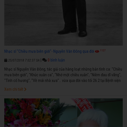
1127
Nhạc sĩ "Chiều mưa biên giới"- Nguyễn Văn Đông qua đời
|
0
bình luận
25/07/2018 7:02:37 SA
Nhạc sĩ Nguyễn Văn Đông, tác giả của hàng loạt những bản tình ca: "Chiều
mưa biên giới", "Khúc xuân ca", "Nhớ một chiều xuân", "Niềm đau dĩ vãng",
"Tình cố hương", "Về mái nhà xưa"… vừa qua đời vào tối 26.2 tại Bệnh viện
Chợ Rẫy
Xem chi tiết