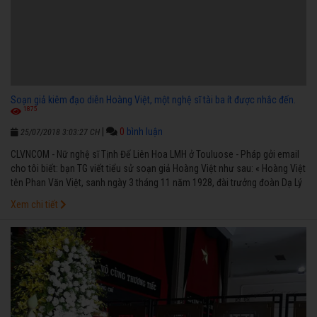
Soạn giả kiêm đạo diễn Hoàng Việt, một nghệ sĩ tài ba ít được nhắc đến.
1875
|
0
bình luận
25/07/2018 3:03:27 CH
CLVNCOM - Nữ nghệ sĩ Tịnh Đế Liên Hoa LMH ở Touluose - Pháp gởi email
cho tôi biết: bạn TG viết tiểu sử soạn giả Hoàng Việt như sau: « Hoàng Việt
tên Phan Văn Việt, sanh ngày 3 tháng 11 năm 1928, đài trưởng đoàn Dạ Lý
Hương từ năm 1963 » và hỏi tôi đúng không?
Xem chi tiết