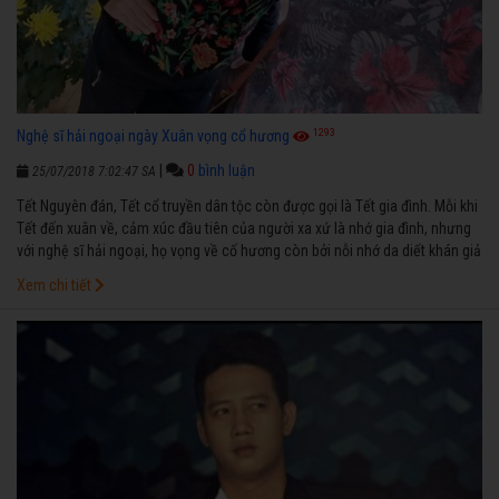
1293
Nghệ sĩ hải ngoại ngày Xuân vọng cổ hương
|
0
bình luận
25/07/2018 7:02:47 SA
Tết Nguyên đán, Tết cổ truyền dân tộc còn được gọi là Tết gia đình. Mỗi khi
Tết đến xuân về, cảm xúc đầu tiên của người xa xứ là nhớ gia đình, nhưng
với nghệ sĩ hải ngoại, họ vọng về cố hương còn bởi nỗi nhớ da diết khán giả
và sàn diễn.
Xem chi tiết