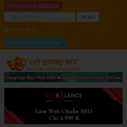
Liên hệ quảng cáo:
0932221090
Đăng nhập
|
Đăng ký
Chia sẻ video "Tôi yêu cải lương".