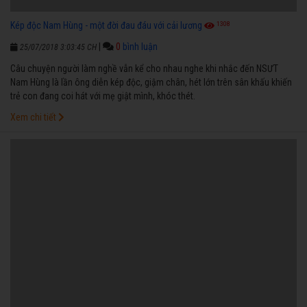
1308
Kép độc Nam Hùng - một đời đau đáu với cải lương
|
0
bình luận
25/07/2018 3:03:45 CH
Câu chuyện người làm nghề vẫn kể cho nhau nghe khi nhắc đến NSƯT
Nam Hùng là lần ông diễn kép độc, giậm chân, hét lớn trên sân khấu khiến
trẻ con đang coi hát với mẹ giật mình, khóc thét.
Xem chi tiết