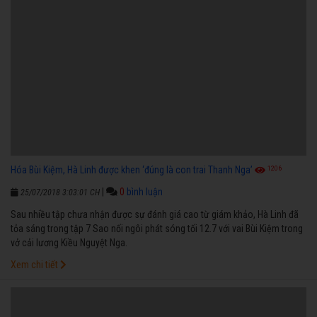
1206
Hóa Bùi Kiệm, Hà Linh được khen ‘đúng là con trai Thanh Nga’
|
0
bình luận
25/07/2018 3:03:01 CH
Sau nhiều tập chưa nhận được sự đánh giá cao từ giám khảo, Hà Linh đã
tỏa sáng trong tập 7 Sao nối ngôi phát sóng tối 12.7 với vai Bùi Kiệm trong
vở cải lương Kiều Nguyệt Nga.
Xem chi tiết