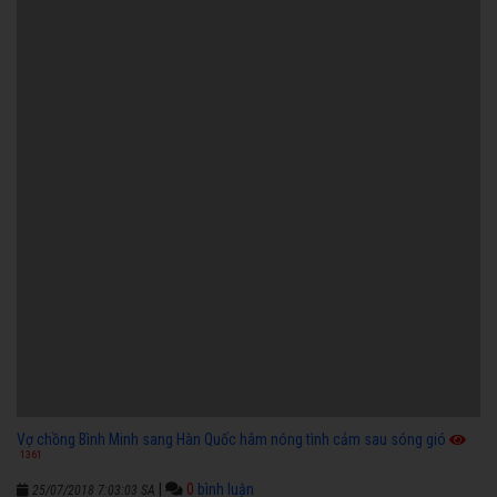
Vợ chồng Bình Minh sang Hàn Quốc hâm nóng tình cảm sau sóng gió
1361
|
0
bình luận
25/07/2018 7:03:03 SA