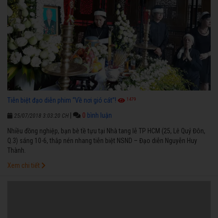
1479
Tiễn biệt đạo diễn phim “Về nơi gió cát”!
|
0
bình luận
25/07/2018 3:03:20 CH
Nhiều đồng nghiệp, bạn bè tề tựu tại Nhà tang lễ TP HCM (25, Lê Quý Đôn,
Q.3) sáng 10-6, thắp nén nhang tiễn biệt NSND – Đạo diễn Nguyễn Huy
Thành.
Xem chi tiết