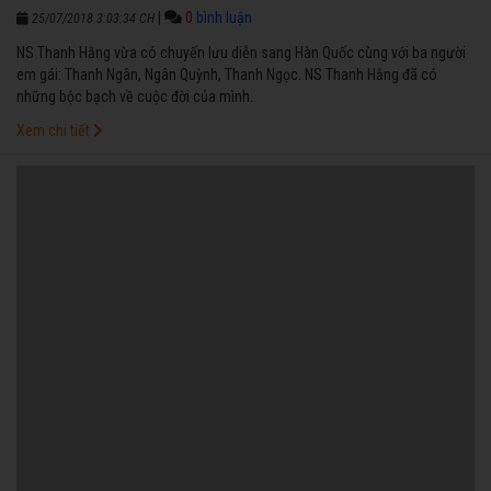
|
0
bình luận
25/07/2018 3:03:34 CH
NS Thanh Hằng vừa có chuyến lưu diễn sang Hàn Quốc cùng với ba người
em gái: Thanh Ngân, Ngân Quỳnh, Thanh Ngọc. NS Thanh Hằng đã có
những bộc bạch về cuộc đời của mình.
Xem chi tiết