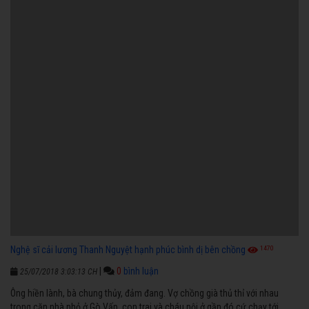
1470
Nghệ sĩ cải lương Thanh Nguyệt hạnh phúc bình dị bên chồng
|
0
bình luận
25/07/2018 3:03:13 CH
Ông hiền lành, bà chung thủy, đảm đang. Vợ chồng già thủ thỉ với nhau
trong căn nhà nhỏ ở Gò Vấp, con trai và cháu nội ở gần đó cứ chạy tới