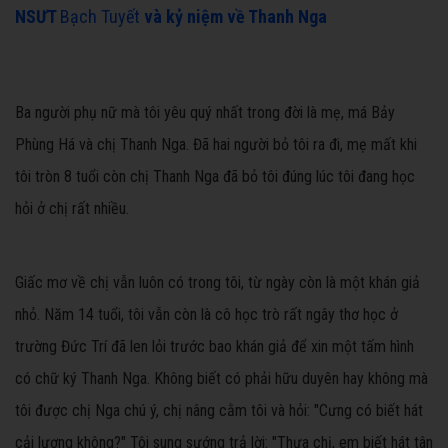
NSƯT
Bạch Tuyết
và kỷ niệm về Thanh Nga
Ba người phụ nữ mà tôi yêu quý nhất trong đời là mẹ, má Bảy
Phùng Há và chị Thanh Nga. Đã hai người bỏ tôi ra đi, mẹ mất khi
tôi tròn 8 tuổi còn chị Thanh Nga đã bỏ tôi đúng lúc tôi đang học
hỏi ở chị rất nhiều.
Giấc mơ về chị vẫn luôn có trong tôi, từ ngày còn là một khán giả
nhỏ. Năm 14 tuổi, tôi vẫn còn là cô học trò rất ngây thơ học ở
trường Đức Trí đã len lỏi trước bao khán giả để xin một tấm hình
có chữ ký Thanh Nga. Không biết có phải hữu duyên hay không mà
tôi được chị Nga chú ý, chị nâng cằm tôi và hỏi: "Cưng có biết hát
cải lương không?" Tôi sung sướng trả lời: "Thưa chị, em biết hát tân