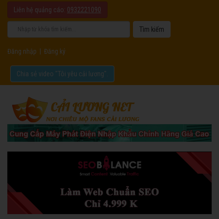
Liên hệ quảng cáo:
0932221090
Đăng nhập
|
Đăng ký
Chia sẻ video "Tôi yêu cải lương".