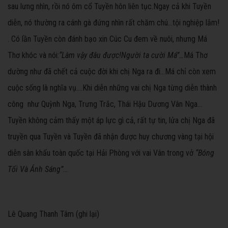
sau lưng nhìn, rồi nó ôm cổ Tuyền hôn liên tục.Ngay cả khi Tuyền
diễn, nó thường ra cánh gà đứng nhìn rất chăm chú…tội nghiệp lắm!
. Có lần Tuyền còn đánh bạo xin Cúc Cu đem về nuôi, nhưng Má
Thơ khóc và nói:
“Làm vậy đâu được!Người ta cười Má”…
Má Thơ
dường như đã chết cả cuộc đời khi chị Nga ra đi…Má chỉ còn xem
cuộc sống là nghĩa vụ….Khi diễn những vai chị Nga từng diễn thành
công như Quỳnh Nga, Trưng Trắc, Thái Hậu Dương Vân Nga…
Tuyền không cảm thấy một áp lực gì cả, rất tự tin, lửa chị Nga đã
truyền qua Tuyền và Tuyền đã nhận được huy chương vàng tại hội
diễn sân khấu toàn quốc tại Hải Phòng với vai Vân trong vở
“Bóng
Tối Và Ánh Sáng”
…
Lê Quang Thanh Tâm (ghi lại)