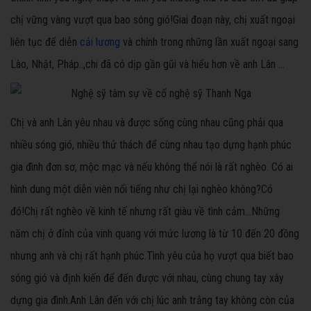
chị vững vàng vượt qua bao sóng gió!Giai đoạn này, chị xuất ngoại
liên tục để diễn
cải lương
và chính trong những lần xuất ngoại sang
Lào, Nhật, Pháp..,chi đã có dịp gần gũi và hiểu hơn về anh Lân …
Chị và anh Lân yêu nhau và được sống cùng nhau cũng phải qua
nhiều sóng gió, nhiều thử thách để cùng nhau tạo dựng hạnh phúc
gia đình đơn sơ, mộc mạc và nếu không thể nói là rất nghèo. Có ai
hình dung một diễn viên nổi tiếng như chị lại nghèo không?Có
đó!Chị rất nghèo về kinh tế nhưng rất giàu về tình cảm…Những
năm chị ở đỉnh của vinh quang với mức lương là từ 10 đến 20 đồng
nhưng anh và chị rất hạnh phúc.Tình yêu của họ vượt qua biết bao
sóng gió và định kiến để đến được với nhau, cùng chung tay xây
dựng gia đình.Anh Lân đến với chị lúc anh trắng tay không còn của