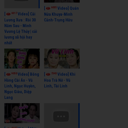
6035
[
Video] Quán
6317
[
Video] Cải
Nửa Khuya-Minh
Cảnh-Trọng Hữu
Lương Xưa : Rồi 30
Năm Sau - Minh
Vương Lệ Thủy | cải
lương xã hội hay
nhất
9050
7343
[
Video] Bông
[
Video] Khi
Hồng Cài Áo - Vũ
Hoa Trà Nở - Vũ
Linh, Ngọc Huyền,
Linh, Tài Linh
Ngọc Giàu, Diệp
Lang
4107