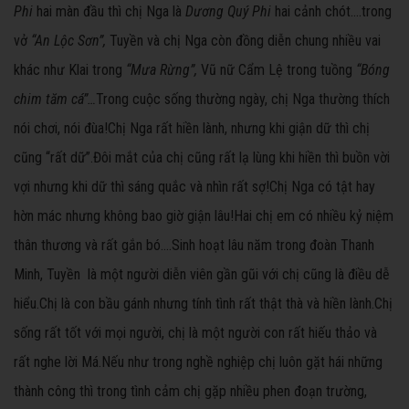
Phi
hai màn đầu thì chị Nga là
Dương Quý Phi
hai cảnh chót….trong
vở
“An Lộc Sơn”,
Tuyền và chị Nga còn đồng diễn chung nhiều vai
khác như Klai trong
“Mưa Rừng”,
Vũ nữ
Cẩm Lệ trong tuồng
“Bóng
chim tăm cá”…
Trong cuộc sống thường ngày, chị Nga thường thích
nói chơi, nói đùa!Chị Nga rất hiền lành, nhưng khi giận dữ thì chị
cũng “rất dữ”.Đôi mắt của chị cũng rất lạ lùng khi hiền thì buồn vời
vợi nhưng khi dữ thì sáng quắc và nhìn rất sợ!Chị Nga có tật hay
hờn mác nhưng không bao giờ giận lâu!Hai chị em có nhiều kỷ niệm
thân thương và rất gắn bó….Sinh hoạt lâu năm trong đoàn Thanh
Minh, Tuyền là một người diễn viên gần gũi với chị cũng là điều dễ
hiểu.Chị là con bầu gánh nhưng tính tình rất thật thà và hiền lành.Chị
sống rất tốt với mọi người, chị là một người con rất hiếu thảo và
rất nghe lời Má.Nếu như trong nghề nghiệp chị luôn gặt hái những
thành công thì trong tình cảm chị gặp nhiều phen đoạn trường,