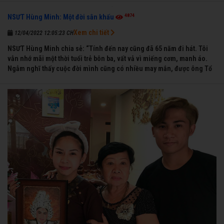
4874
NSƯT Hùng Minh: Một đời sân khấu
Xem chi tiết
12/04/2022 12:05:23 CH
NSƯT Hùng Minh chia sẻ: “Tính đến nay cũng đã 65 năm đi hát. Tôi
vẫn nhớ mãi một thời tuổi trẻ bôn ba, vất vả vì miếng cơm, manh áo.
Ngẫm nghĩ thấy cuộc đời mình cũng có nhiều may mắn, được ông Tổ
nghề thương, nên từ một cậu bé nghèo chẳng biết hát xướng là gì,
trong dòng đời xuôi ngược nhận được những cơ may để từng bước
thành danh với nghiệp ca diễn”.