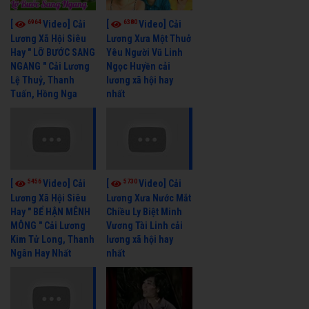
6964
6380
[
Video] Cải
[
Video] Cải
Lương Xã Hội Siêu
Lương Xưa Một Thuở
Hay " LỠ BƯỚC SANG
Yêu Người Vũ Linh
NGANG " Cải Lương
Ngọc Huyền cải
Lệ Thuỷ, Thanh
lương xã hội hay
Tuấn, Hồng Nga
nhất
5456
5730
[
Video] Cải
[
Video] Cải
Lương Xã Hội Siêu
Lương Xưa Nước Mắt
Hay " BỂ HẬN MÊNH
Chiều Ly Biệt Minh
MÔNG " Cải Lương
Vương Tài Linh cải
Kim Tử Long, Thanh
lương xã hội hay
Ngân Hay Nhất
nhất