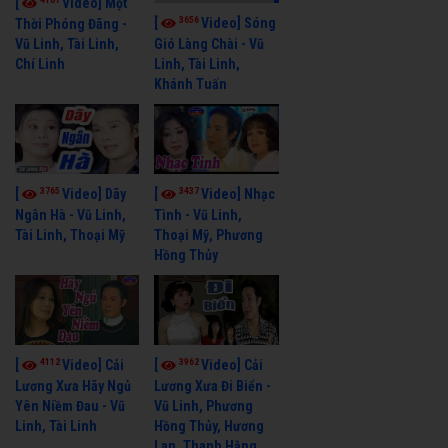
[
Video] Một
3656
[
Video] Sóng
Thời Phóng Đãng -
Vũ Linh, Tài Linh,
Gió Làng Chài - Vũ
Chí Linh
Linh, Tài Linh,
Khánh Tuấn
3765
3437
[
Video] Dãy
[
Video] Nhạc
Ngân Hà - Vũ Linh,
Tình - Vũ Linh,
Tài Linh, Thoại Mỹ
Thoại Mỹ, Phương
Hồng Thủy
4112
3962
[
Video] Cải
[
Video] Cải
Lương Xưa Hãy Ngủ
Lương Xưa Đi Biển -
Yên Niềm Đau - Vũ
Vũ Linh, Phương
Linh, Tài Linh
Hồng Thủy, Hương
Lan, Thanh Hằng