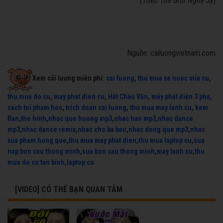
(
Theo Thế Giới Nghệ Sỹ
)
Nguồn: cailuongvietnam.com
Xem cải lương miễn phí:
cai luong
,
thu mua xe nuoc mia cu
,
thu mua do cu
,
may phat dien cu
,
Hát Chầu Văn
,
máy phát điện 3 pha
,
sach toi pham hoc
,
trich doan cai luong
,
thu mua may lanh cu
,
kem
flan
,
the hinh
,
nhac que huong mp3
,
nhac han mp3
,
nhac dance
mp3
,
nhac dance remix
,
nhac cho ba bau
,
nhac dong que mp3
,
nhac
xua pham hong que
,
thu mua may phat dien
,
thu mua laptop cu
,
sua
nap bon cau thong minh
,
sua bon cau thong minh
,
may lanh cu
,
thu
mua do cu tan binh
,
laptop cu
[VIDEO] CÓ THỂ BẠN QUAN TÂM