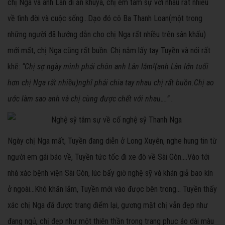
chị Nga và anh Lân đi ăn khuya, chị em tâm sự với nhau rất nhiều
về tình đời và cuộc sống…Dạo đó cô Ba Thanh Loan(một trong
những người đã hướng dẫn cho chị Nga rất nhiều trên sân khấu)
mới mất, chị Nga cũng rất buồn. Chị nắm lấy tay Tuyền và nói rất
khẽ:
“
Chị sợ ngày mình phải chôn anh Lân lắm!(anh Lân lớn tuổi
hơn chị Nga rất nhiều)nghĩ phải chia tay nhau chị rất buồn.Chị ao
ước làm sao anh và chị cùng được chết với nhau….”
.
Ngày chị Nga mất, Tuyền đang diễn ở Long Xuyên, nghe hung tin từ
người em gái báo về, Tuyền tức tốc đi xe đò về Sài Gòn….Vào tới
nhà xác bệnh viện Sài Gòn, lúc bấy giờ nghệ sỹ và khán giả bao kín
ở ngoài…Khó khăn lắm, Tuyền mới vào được bên trong… Tuyền thấy
xác chị Nga đã được trang điểm lại, gương mặt chị vẫn đẹp như
đang ngủ, chị đẹp như một thiên thần trong trang phục áo dài màu