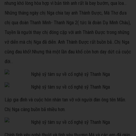
nhưng khó lòng hòa hợp vì bản tính anh rất là bay bướm, qua loa…
Những tháng ngày chị Nga chia tay anh Thành Được, Má Thơ đưa
chị qua đoàn Thanh Minh- Thanh Nga 2( tức là đoàn Dạ Minh Châu),
Tuyền là người thay chị đóng cặp với anh Thành Được trong những
vở diễn mà chị Nga đã diễn. Anh Thành Được rất buồn bã…Chị Nga
cũng đau khổ!.Nhưng thà một lần đau khổ còn hơn day dứt cả cuộc
đời…
Lập gia đình và cuộc hôn nhân tan vỡ với người đàn ông tên Mẫn.
Chị Nga càng buồn bã nhiều hơn.
Chính tình yêu nghệ thuật và tình yêu thương Má và các em đã giúp