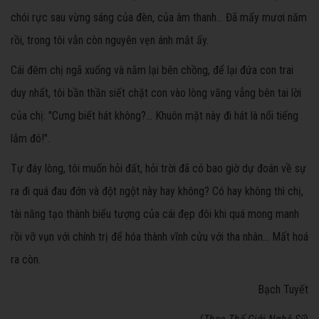
chói rực sau vừng sáng của đèn, của âm thanh... Đã mấy mươi năm
rồi, trong tôi vẫn còn nguyên vẹn ánh mắt ấy.
Cái đêm chị ngã xuống và nằm lại bên chồng, để lại đứa con trai
duy nhất, tôi bần thần siết chặt con vào lòng văng vẳng bên tai lời
của chị: "Cưng biết hát không?... Khuôn mặt này đi hát là nổi tiếng
lắm đó!".
Tự đáy lòng, tôi muốn hỏi đất, hỏi trời đã có bao giờ dự đoán về sự
ra đi quá đau đớn và đột ngột này hay không? Có hay không thì chị,
tài năng tạo thành biểu tượng của cái đẹp đôi khi quá mong manh
rồi vỡ vụn với chính trị để hóa thành vĩnh cửu với tha nhân... Mất hoá
ra còn.
Bạch Tuyết