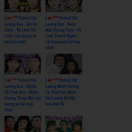
7658
6908
[
Video] Cải
[
Video] Cải
Lương Xưa : Đời Cô
Lương Xưa : Nước
Diễm - Vũ Linh Tài
Mắt Chung Tình - Vũ
Linh | cải lương xã
Linh Thanh Ngân |
hội hay nhất
cải lương xã hội hay
nhất
6047
6674
[
Video] Cải
[
Video] Cải
Lương Xưa : Nghĩa
Lương Minh Vương
Cũ Tình Xưa - Minh
Lệ Thuỷ Hay Nhất -
Vương Thoại Mỹ | cải
Cải Lương Xã Hội
lương xã hội hay
Xưa Bất Hủ
nhất