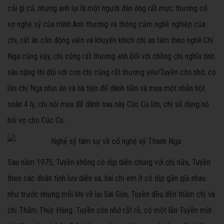
cải gì cả, nhưng anh lại là một người đàn ông rất mực thương cô
vợ nghệ sỹ của mình.Anh thương và thông cảm nghề nghiệp của
chị, rất ân cần động viên và khuyến khích chị an tâm theo nghề.Chị
Nga cũng vậy, chị cũng rất thương anh.Đối với chồng chị nghĩa tình
sâu nặng thì đối với con chị cũng rất thương yêu!Tuyền còn nhớ, có
lần chị Nga nhịn ăn và hà tiện để dành tiền và mua một nhẫn hột
soàn 4 ly, chị nói mua để dành sau này Cúc Cu lớn, chị sẽ dùng nó
hỏi vợ cho Cúc Cu…
Sau năm 1975, Tuyền không có dịp diễn chung với chị nữa, Tuyền
theo các đoàn tỉnh lưu diễn xa, hai chị em ít có dịp gần gũi nhau
như trước nhưng mỗi khi về lại Sài Gòn, Tuyền đều đến thăm chị và
chị Thẩm Thúy Hằng. Tuyền còn nhớ rất rõ, có một lần Tuyền mời