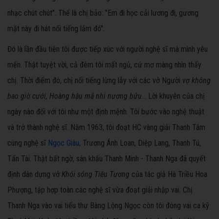
nhạc chút chút". Thế là chị bảo: "Em đi học cải lương đi, gương
mặt này đi hát nổi tiếng lắm đó".
Đó là lần đầu tiên tôi được tiếp xúc với người nghệ sĩ mà mình yêu
mến. Thật tuyệt vời, cả đêm tôi mất ngủ, cứ mơ màng nhìn thấy
chị. Thời điểm đó, chị nổi tiếng lừng lẫy với các vở Người
vợ không
bao giờ cưới, Hoàng hậu mã nhi nương bửu
... Lời khuyên của chị
ngày nào đối với tôi như một định mệnh. Tôi bước vào nghệ thuật
và trở thành nghệ sĩ. Năm 1963, tôi đoạt HC vàng giải Thanh Tâm
cùng nghệ sĩ
Ngọc Giàu
, Trương Ánh Loan, Diệp Lang, Thanh Tú,
Tấn Tài. Thật bất ngờ, sân khấu Thanh Minh - Thanh Nga đã quyết
định dàn dựng vở
Khói sóng Tiêu Tương
của tác giả Hà Triều Hoa
Phượng, tập hợp toàn các nghệ sĩ vừa đoạt giải nhập vai. Chị
Thanh Nga vào vai tiểu thư Bàng Lộng Ngọc còn tôi đóng vai ca kỹ