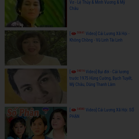
Vơ - Lệ Thủy & Minh Vương & Mỹ
Châu
50841
[
Video] Cải Lương Xã Hội -
Không Chồng - Vũ Linh Tài Linh
36016
[
Video] Bụi đời - Cải lương
trước 1975 Hùng Cường, Bạch Tuyết,
Mỹ Châu, Dũng Thanh Lâm
34580
[
Video] Cải Lương Xã Hội: SỐ
PHẬN