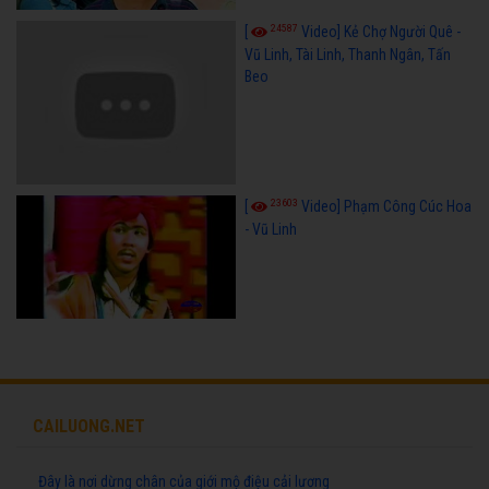
24587
[
Video] Kẻ Chợ Người Quê -
Vũ Linh, Tài Linh, Thanh Ngân, Tấn
Beo
23603
[
Video] Phạm Công Cúc Hoa
- Vũ Linh
CAILUONG.NET
Đây là nơi dừng chân của giới mộ điệu cải lương