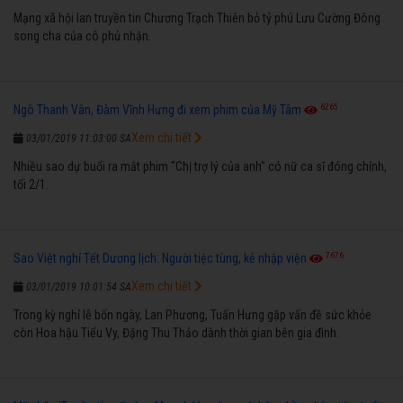
Mạng xã hội lan truyền tin Chương Trạch Thiên bỏ tỷ phú Lưu Cường Đông
song cha của cô phủ nhận.
6265
Ngô Thanh Vân, Đàm Vĩnh Hưng đi xem phim của Mỹ Tâm
Xem chi tiết
03/01/2019 11:03:00 SA
Nhiều sao dự buổi ra mắt phim "Chị trợ lý của anh" có nữ ca sĩ đóng chính,
tối 2/1.
7676
Sao Việt nghỉ Tết Dương lịch: Người tiệc tùng, kẻ nhập viện
Xem chi tiết
03/01/2019 10:01:54 SA
Trong kỳ nghỉ lễ bốn ngày, Lan Phương, Tuấn Hưng gặp vấn đề sức khỏe
còn Hoa hậu Tiểu Vy, Đặng Thu Thảo dành thời gian bên gia đình.