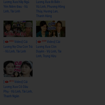
Lương Xưa Hãy Ngủ
Lương Xưa Đi Biển -
Yên Niềm Đau - Vũ
Vũ Linh, Phương Hồng
Linh, Tài Linh
Thủy, Hương Lan,
Thanh Hằng
4432
3599
[
Video] Cải
[
Video] Cải
Lương Nợ Cha Con Trả
Lương Xưa Còn
- Vũ Linh, Tài Linh
Duyên - Vũ Linh, Tài
Linh, Trọng Hữu
4015
[
Video] Cải
Lương Xưa Cô Dâu
Phụ - Vũ Linh, Tài Linh,
Thanh Ngân