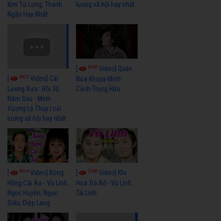
Kim Tử Long, Thanh
lương xã hội hay nhất
Ngân Hay Nhất
6038
[
Video] Quán
6322
[
Video] Cải
Nửa Khuya-Minh
Cảnh-Trọng Hữu
Lương Xưa : Rồi 30
Năm Sau - Minh
Vương Lệ Thủy | cải
lương xã hội hay nhất
9054
7348
[
Video] Bông
[
Video] Khi
Hồng Cài Áo - Vũ Linh,
Hoa Trà Nở - Vũ Linh,
Ngọc Huyền, Ngọc
Tài Linh
Giàu, Diệp Lang