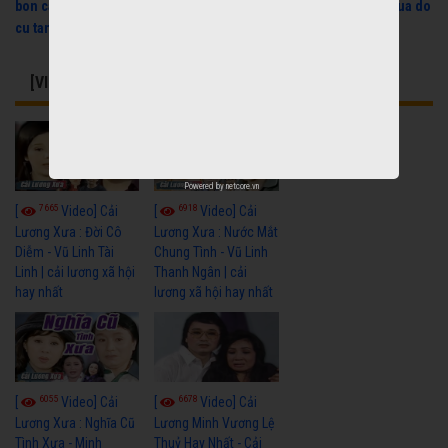
bon cau thong minh
,
sua bon cau thong minh
,
may lanh cu
,
thu mua do
cu tan binh
,
laptop cu
[VIDEO] CÓ THỂ BẠN QUAN TÂM
Powered by
netcore.vn
7665
6918
[
Video] Cải
[
Video] Cải
Lương Xưa : Đời Cô
Lương Xưa : Nước Mắt
Diễm - Vũ Linh Tài
Chung Tình - Vũ Linh
Linh | cải lương xã hội
Thanh Ngân | cải
hay nhất
lương xã hội hay nhất
6055
6678
[
Video] Cải
[
Video] Cải
Lương Xưa : Nghĩa Cũ
Lương Minh Vương Lệ
Tình Xưa - Minh
Thuỷ Hay Nhất - Cải