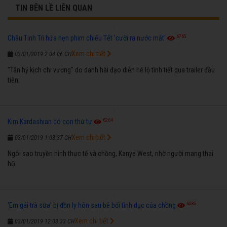
TIN BÊN LỀ LIÊN QUAN
6765
Châu Tinh Trì hứa hẹn phim chiếu Tết 'cười ra nước mắt'
Xem chi tiết
03/01/2019 2:04:06 CH
"Tân hỷ kịch chi vương" do danh hài đạo diễn hé lộ tình tiết qua trailer đầu
tiên.
6264
Kim Kardashian có con thứ tư
Xem chi tiết
03/01/2019 1:03:37 CH
Ngôi sao truyền hình thực tế và chồng, Kanye West, nhờ người mang thai
hộ.
6585
'Em gái trà sữa' bị đồn ly hôn sau bê bối tình dục của chồng
Xem chi tiết
03/01/2019 12:03:33 CH