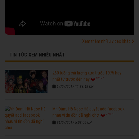
Xem thêm nhiều video khác
TIN TỨC XEM NHIỀU NHẤT
260 tuồng cải lương xưa trước 1975 hay
96197
nhất từ trước đến nay
17/07/2017 11:33:48 CH
Mr. Đàm, Hồ Ngọc Hà quyết add facebook
76301
nhau vì tin đồn đã nghỉ chơi
31/07/2017 5:03:06 CH