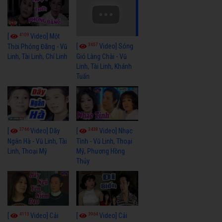
4109
[
Video] Một
3657
[
Video] Sóng
Thời Phóng Đãng - Vũ
Linh, Tài Linh, Chí Linh
Gió Làng Chài - Vũ
Linh, Tài Linh, Khánh
Tuấn
3766
3438
[
Video] Dãy
[
Video] Nhạc
Ngân Hà - Vũ Linh, Tài
Tình - Vũ Linh, Thoại
Linh, Thoại Mỹ
Mỹ, Phương Hồng
Thủy
4113
3964
[
Video] Cải
[
Video] Cải