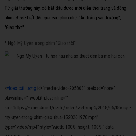
Từ giải thưởng này, cô bắt đầu được mời diễn thời trang và đóng
phim, được biết đến qua các phim như: "Áo trắng sân trường",
"Giao thời"...
* N
gô Mỹ Uyên trong phim "Giao thời"
<
video cải lương
id="media-video-205803" preload="none"
playsinline="" webkit-playsinline=""
src="https://v.vnecdn.net/giaitri/video/web/mp4/2018/06/06/ngo-
my-uyen-trong-phim-giao-thua-1528261970.mp4"
type="video/mp4" style="width: 100%; height: 100%;" data-