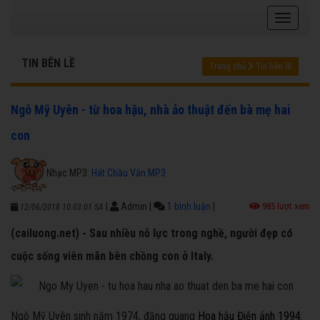
TIN BÊN LỀ
Trang chủ
Tin bên lề
Ngô Mỹ Uyên - từ hoa hậu, nhà ảo thuật đến bà mẹ hai
con
Nhạc MP3:
Hát Chầu Văn MP3
|
Admin
|
1 bình luận
|
985 lượt xem
12/06/2018 10:03:01 SA
(cailuong.net) - Sau nhiều nỗ lực trong nghề, người đẹp có
cuộc sống viên mãn bên chồng con ở Italy.
Ngô Mỹ Uyên sinh năm 1974, đăng quang
Hoa hậu Điện ảnh 1994.