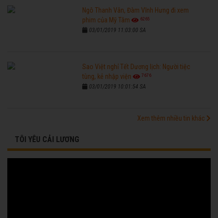
Ngô Thanh Vân, Đàm Vĩnh Hưng đi xem
6265
phim của Mỹ Tâm
03/01/2019 11:03:00 SA
Sao Việt nghỉ Tết Dương lịch: Người tiệc
7676
tùng, kẻ nhập viện
03/01/2019 10:01:54 SA
Xem thêm nhiều tin khác
TÔI YÊU CẢI LƯƠNG