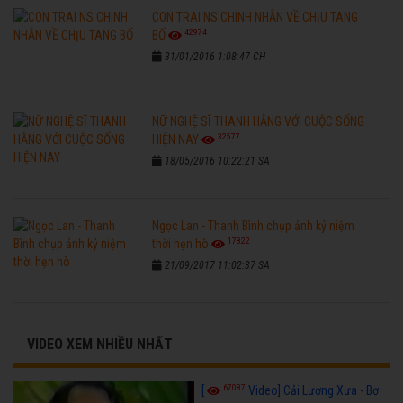
CON TRAI NS CHINH NHẪN VỀ CHỊU TANG
42974
BỐ
31/01/2016 1:08:47 CH
NỮ NGHỆ SĨ THANH HẰNG VỚI CUỘC SỐNG
32577
HIỆN NAY
18/05/2016 10:22:21 SA
Ngọc Lan - Thanh Bình chụp ảnh kỷ niệm
17822
thời hẹn hò
21/09/2017 11:02:37 SA
VIDEO XEM NHIỀU NHẤT
67087
[
Video] Cải Lương Xưa - Bơ