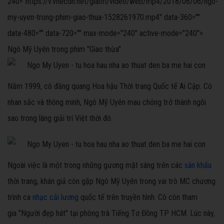
240="https://v.vnecdn.net/giaitri/video/web/mp4/2018/06/06/ngo-
my-uyen-trong-phim-giao-thua-1528261970.mp4" data-360=""
data-480="" data-720="" max-mode="240" active-mode="240">
Ngô Mỹ Uyên trong phim "Giao thừa"
Năm 1999, cô đăng quang Hoa hậu Thời trang Quốc tế Ai Cập. Có
nhan sắc và thông minh, Ngô Mỹ Uyên mau chóng trở thành ngôi
sao trong làng giải trí Việt thời đó.
Ngoài việc là một trong những gương mặt sáng trên các
sân khấu
thời trang, khán giả còn gặp Ngô Mỹ Uyên trong vai trò MC chương
trình ca
nhạc cải lương
quốc tế trên truyền hình. Cô còn tham
gia "Người đẹp hát" tại phòng trà Tiếng Tơ Đồng TP HCM. Lúc này,