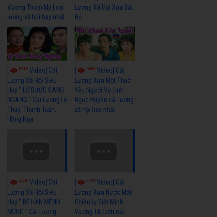
Vương Thoại Mỹ | cải
Lương Xã Hội Xưa Bất
lương xã hội hay nhất
Hủ
6969
6388
[
Video] Cải
[
Video] Cải
Lương Xã Hội Siêu
Lương Xưa Một Thuở
Hay " LỠ BƯỚC SANG
Yêu Người Vũ Linh
NGANG " Cải Lương Lệ
Ngọc Huyền cải lương
Thuỷ, Thanh Tuấn,
xã hội hay nhất
Hồng Nga
5459
5733
[
Video] Cải
[
Video] Cải
Lương Xã Hội Siêu
Lương Xưa Nước Mắt
Hay " BỂ HẬN MÊNH
Chiều Ly Biệt Minh
MÔNG " Cải Lương
Vương Tài Linh cải