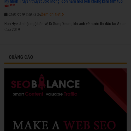
Mỹ nhân 'Truyền thuyết Joo Mong' đón năm mới bên chồng kém tám tuổi
4505
Xem chi tiết
03/01/2019 7:00:42 SA
Han Hye Jin hội ngộ tiền vệ Ki Sung Yeung khi anh về nước thi đấu tại Asian
Cup 2019.
QUẢNG CÁO