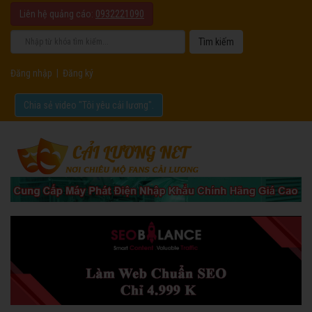
Liên hệ quảng cáo:
0932221090
Đăng nhập
|
Đăng ký
Chia sẻ video "Tôi yêu cải lương".