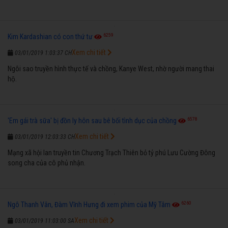
6259
Kim Kardashian có con thứ tư
Xem chi tiết
03/01/2019 1:03:37 CH
Ngôi sao truyền hình thực tế và chồng, Kanye West, nhờ người mang thai
hộ.
6578
'Em gái trà sữa' bị đồn ly hôn sau bê bối tình dục của chồng
Xem chi tiết
03/01/2019 12:03:33 CH
Mạng xã hội lan truyền tin Chương Trạch Thiên bỏ tỷ phú Lưu Cường Đông
song cha của cô phủ nhận.
6260
Ngô Thanh Vân, Đàm Vĩnh Hưng đi xem phim của Mỹ Tâm
Xem chi tiết
03/01/2019 11:03:00 SA