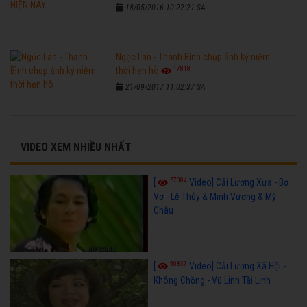
18/05/2016 10:22:21 SA
Ngọc Lan - Thanh Bình chụp ảnh kỷ niệm
17818
thời hẹn hò
21/09/2017 11:02:37 SA
VIDEO XEM NHIỀU NHẤT
67084
[
Video] Cải Lương Xưa - Bơ
Vơ - Lệ Thủy & Minh Vương & Mỹ
Châu
50837
[
Video] Cải Lương Xã Hội -
Không Chồng - Vũ Linh Tài Linh