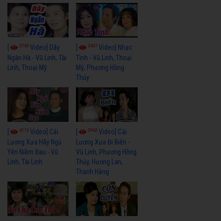
3765
3437
[
Video] Dãy
[
Video] Nhạc
Ngân Hà - Vũ Linh, Tài
Tình - Vũ Linh, Thoại
Linh, Thoại Mỹ
Mỹ, Phương Hồng
Thủy
4112
3962
[
Video] Cải
[
Video] Cải
Lương Xưa Hãy Ngủ
Lương Xưa Đi Biển -
Yên Niềm Đau - Vũ
Vũ Linh, Phương Hồng
Linh, Tài Linh
Thủy, Hương Lan,
Thanh Hằng