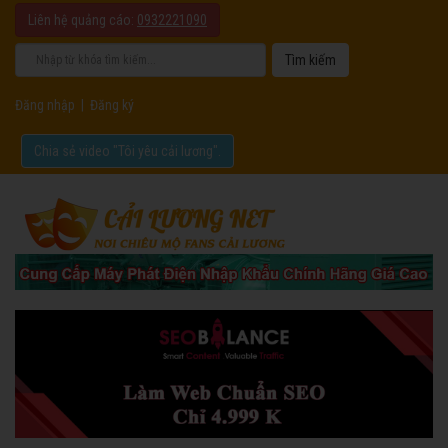
Liên hệ quảng cáo:
0932221090
Đăng nhập
|
Đăng ký
Chia sẻ video "Tôi yêu cải lương".