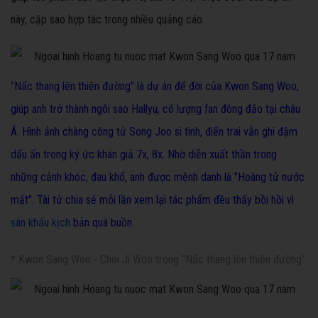
này, cặp sao hợp tác trong nhiều quảng cáo.
"
Nấc thang lên thiên đường" là dự án để đời của Kwon Sang Woo,
giúp anh trở thành ngôi sao Hallyu, có lượng fan đông đảo tại châu
Á. Hình ảnh chàng công tử Song Joo si tình, điển trai vẫn ghi đậm
dấu ấn trong ký ức khán giả 7x, 8x. Nhờ diễn xuất thần trong
những cảnh khóc, đau khổ, anh được mệnh danh là "Hoàng tử nước
mắt". Tài tử chia sẻ mỗi lần xem lại tác phẩm đều thấy bồi hồi vì
sân khấu kịch
bản quá buồn.
* Kwon Sang Woo - Choi Ji Woo trong "Nấc thang lên thiên đường"