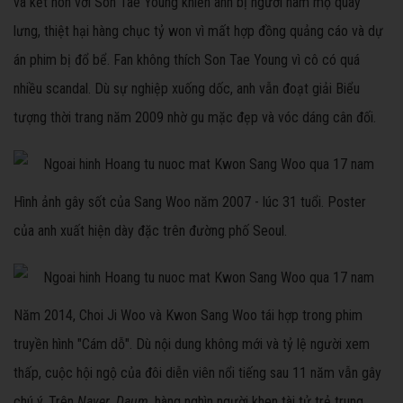
và kết hôn với Son Tae Young khiến anh bị người hâm mộ quay
lưng, thiệt hại hàng chục tỷ won vì mất hợp đồng quảng cáo và dự
án phim bị đổ bể. Fan không thích Son Tae Young vì cô có quá
nhiều scandal. Dù sự nghiệp xuống dốc, anh vẫn đoạt giải Biểu
tượng thời trang năm 2009 nhờ gu mặc đẹp và vóc dáng cân đối.
Hình ảnh gây sốt của Sang Woo năm 2007 - lúc 31 tuổi. Poster
của anh xuất hiện dày đặc trên đường phố Seoul.
Năm 2014, Choi Ji Woo và Kwon Sang Woo tái hợp trong phim
truyền hình "Cám dỗ". Dù nội dung không mới và tỷ lệ người xem
thấp, cuộc hội ngộ của đôi diễn viên nổi tiếng sau 11 năm vẫn gây
chú ý. Trên
Naver
,
Daum
, hàng nghìn người khen tài tử trẻ trung,