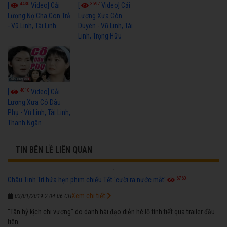
4430
3597
[
Video] Cải
[
Video] Cải
Lương Nợ Cha Con Trả
Lương Xưa Còn
- Vũ Linh, Tài Linh
Duyên - Vũ Linh, Tài
Linh, Trọng Hữu
4010
[
Video] Cải
Lương Xưa Cô Dâu
Phụ - Vũ Linh, Tài Linh,
Thanh Ngân
TIN BÊN LỀ LIÊN QUAN
6760
Châu Tinh Trì hứa hẹn phim chiếu Tết 'cười ra nước mắt'
Xem chi tiết
03/01/2019 2:04:06 CH
"Tân hỷ kịch chi vương" do danh hài đạo diễn hé lộ tình tiết qua trailer đầu
tiên.