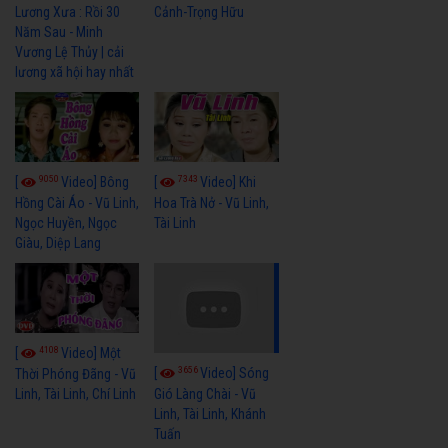
Cảnh-Trọng Hữu
Lương Xưa : Rồi 30
Năm Sau - Minh
Vương Lệ Thủy | cải
lương xã hội hay nhất
9050
7343
[
Video] Bông
[
Video] Khi
Hồng Cài Áo - Vũ Linh,
Hoa Trà Nở - Vũ Linh,
Ngọc Huyền, Ngọc
Tài Linh
Giàu, Diệp Lang
4108
[
Video] Một
3656
[
Video] Sóng
Thời Phóng Đãng - Vũ
Linh, Tài Linh, Chí Linh
Gió Làng Chài - Vũ
Linh, Tài Linh, Khánh
Tuấn