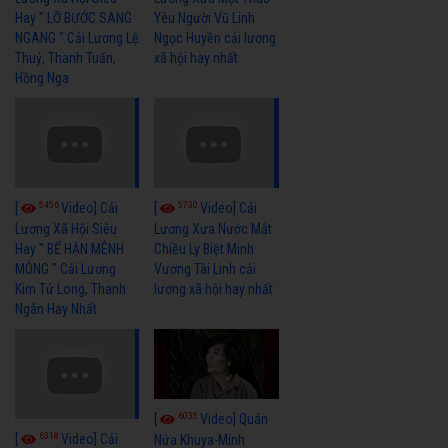
Hay " LỠ BƯỚC SANG
Yêu Người Vũ Linh
NGANG " Cải Lương Lệ
Ngọc Huyền cải lương
Thuỷ, Thanh Tuấn,
xã hội hay nhất
Hồng Nga
5456
5730
[
Video] Cải
[
Video] Cải
Lương Xã Hội Siêu
Lương Xưa Nước Mắt
Hay " BỂ HẬN MÊNH
Chiều Ly Biệt Minh
MÔNG " Cải Lương
Vương Tài Linh cải
Kim Tử Long, Thanh
lương xã hội hay nhất
Ngân Hay Nhất
6035
[
Video] Quán
6318
[
Video] Cải
Nửa Khuya-Minh