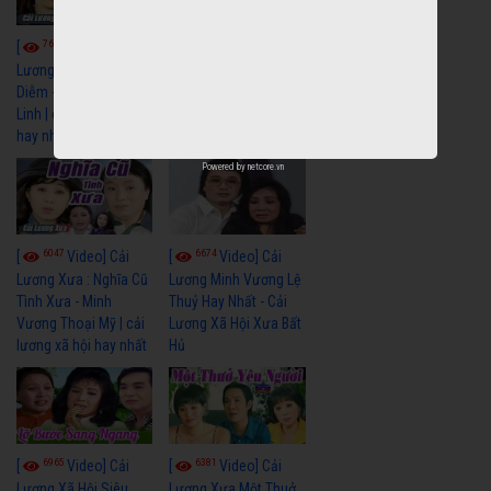
7659
6909
[
Video] Cải
[
Video] Cải
Lương Xưa : Đời Cô
Lương Xưa : Nước Mắt
Diễm - Vũ Linh Tài
Chung Tình - Vũ Linh
Linh | cải lương xã hội
Thanh Ngân | cải
hay nhất
lương xã hội hay nhất
Powered by
netcore.vn
6047
6674
[
Video] Cải
[
Video] Cải
Lương Xưa : Nghĩa Cũ
Lương Minh Vương Lệ
Tình Xưa - Minh
Thuỷ Hay Nhất - Cải
Vương Thoại Mỹ | cải
Lương Xã Hội Xưa Bất
lương xã hội hay nhất
Hủ
6965
6381
[
Video] Cải
[
Video] Cải
Lương Xã Hội Siêu
Lương Xưa Một Thuở