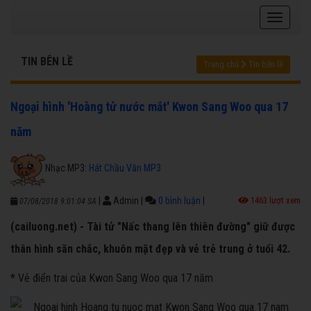
TIN BÊN LỀ
Trang chủ
Tin bên lề
Ngoại hình 'Hoàng tử nước mắt' Kwon Sang Woo qua 17
năm
Nhạc MP3:
Hát Chầu Văn MP3
|
Admin
|
0 bình luận
|
1463 lượt xem
07/08/2018 9:01:04 SA
(cailuong.net) - Tài tử "Nấc thang lên thiên đường" giữ được
thân hình săn chắc, khuôn mặt đẹp và vẻ trẻ trung ở tuổi 42.
* Vẻ điển trai của Kwon Sang Woo qua 17 năm