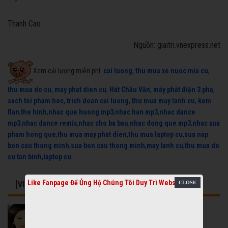
Thanh Cao
Nguồn: giaitri.vnexpress.net
Xem cải lương miễn phí:
cai luong
,
thu mua xe nuoc mia cu
,
thu mua do cu
,
may phat dien cu
,
Hát Chầu Văn
,
máy phát điện 3 pha
,
sach toi pham hoc
,
trich doan cai luong
,
thu mua may lanh cu
,
kem
flan
,
the hinh
,
nhac que huong mp3
,
nhac han mp3
,
nhac dance
mp3
,
nhac dance remix
,
nhac cho ba bau
,
nhac dong que mp3
,
nhac xua
pham hong que
,
thu mua may phat dien
,
thu mua laptop cu
,
sua nap
bon cau thong minh
,
sua bon cau thong minh
,
may lanh cu
,
thu mua do
cu tan binh
,
laptop cu
Like Fanpage Để Ủng Hộ Chúng Tôi Duy Trì Website
[VIDEO] CÓ THỂ BẠN QUAN TÂM