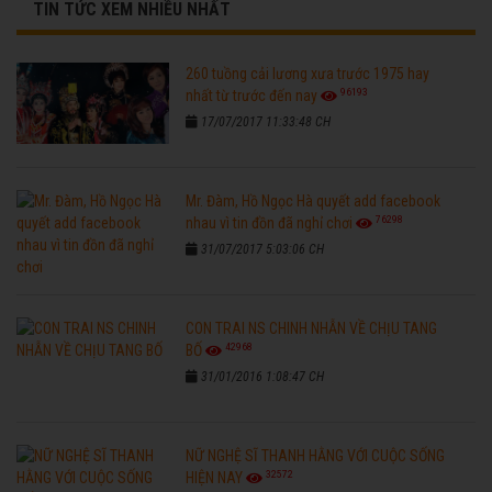
TIN TỨC XEM NHIỀU NHẤT
260 tuồng cải lương xưa trước 1975 hay
96193
nhất từ trước đến nay
17/07/2017 11:33:48 CH
Mr. Đàm, Hồ Ngọc Hà quyết add facebook
76298
nhau vì tin đồn đã nghỉ chơi
31/07/2017 5:03:06 CH
CON TRAI NS CHINH NHẪN VỀ CHỊU TANG
42968
BỐ
31/01/2016 1:08:47 CH
NỮ NGHỆ SĨ THANH HẰNG VỚI CUỘC SỐNG
32572
HIỆN NAY