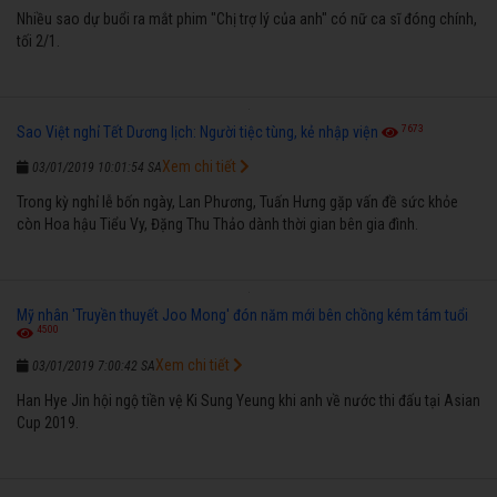
Nhiều sao dự buổi ra mắt phim "Chị trợ lý của anh" có nữ ca sĩ đóng chính,
tối 2/1.
7673
Sao Việt nghỉ Tết Dương lịch: Người tiệc tùng, kẻ nhập viện
Xem chi tiết
03/01/2019 10:01:54 SA
Trong kỳ nghỉ lễ bốn ngày, Lan Phương, Tuấn Hưng gặp vấn đề sức khỏe
còn Hoa hậu Tiểu Vy, Đặng Thu Thảo dành thời gian bên gia đình.
Mỹ nhân 'Truyền thuyết Joo Mong' đón năm mới bên chồng kém tám tuổi
4500
Xem chi tiết
03/01/2019 7:00:42 SA
Han Hye Jin hội ngộ tiền vệ Ki Sung Yeung khi anh về nước thi đấu tại Asian
Cup 2019.