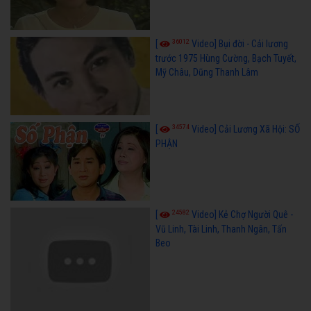
36012
[
Video] Bụi đời - Cải lương
trước 1975 Hùng Cường, Bạch Tuyết,
Mỹ Châu, Dũng Thanh Lâm
34574
[
Video] Cải Lương Xã Hội: SỐ
PHẬN
24582
[
Video] Kẻ Chợ Người Quê -
Vũ Linh, Tài Linh, Thanh Ngân, Tấn
Beo