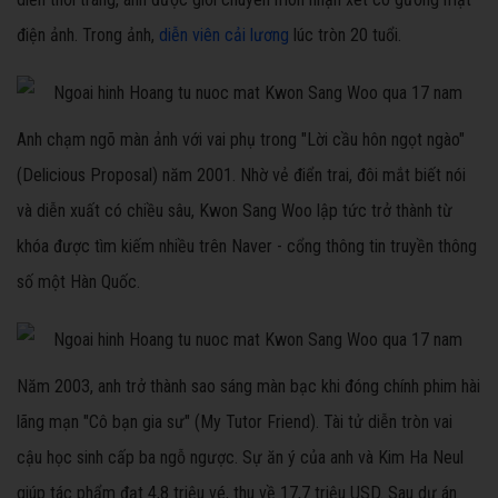
điện ảnh. Trong ảnh,
diễn viên cải lương
lúc tròn 20 tuổi.
Anh chạm ngõ màn ảnh với vai phụ trong "Lời cầu hôn ngọt ngào"
(Delicious Proposal) năm 2001. Nhờ vẻ điển trai, đôi mắt biết nói
và diễn xuất có chiều sâu, Kwon Sang Woo lập tức trở thành từ
khóa được tìm kiếm nhiều trên Naver - cổng thông tin truyền thông
số một Hàn Quốc.
Năm 2003, anh trở thành sao sáng màn bạc khi đóng chính phim hài
lãng mạn "Cô bạn gia sư" (My Tutor Friend). Tài tử diễn tròn vai
cậu học sinh cấp ba ngỗ ngược. Sự ăn ý của anh và Kim Ha Neul
giúp tác phẩm đạt 4,8 triệu vé, thu về 17,7 triệu USD. Sau dự án