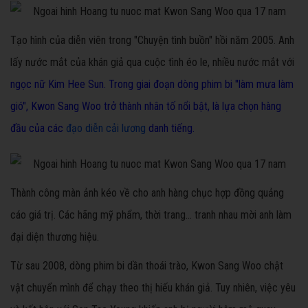
Tạo hình của diễn viên trong "Chuyện tình buồn" hồi năm 2005. Anh
lấy nước mắt của khán giả qua cuộc tình éo le, nhiều nước mắt với
ngọc nữ Kim Hee Sun
. Trong giai đoạn dòng phim bi "làm mưa làm
gió", Kwon Sang Woo trở thành nhân tố nổi bật, là lựa chọn hàng
đầu của các
đạo diễn cải lương
danh tiếng.
Thành công màn ảnh kéo về cho anh hàng chục hợp đồng quảng
cáo giá trị. Các hãng mỹ phẩm, thời trang... tranh nhau mời anh làm
đại diện thương hiệu.
Từ sau 2008, dòng phim bi dần thoái trào, Kwon Sang Woo chật
vật chuyển mình để chạy theo thị hiếu khán giả. Tuy nhiên, việc yêu