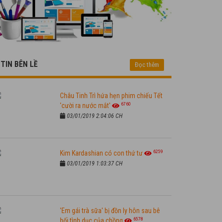
TIN BÊN LỀ
Đọc thêm
Châu Tinh Trì hứa hẹn phim chiếu Tết
6760
'cười ra nước mắt'
03/01/2019 2:04:06 CH
6259
Kim Kardashian có con thứ tư
03/01/2019 1:03:37 CH
'Em gái trà sữa' bị đồn ly hôn sau bê
6578
bối tình dục của chồng