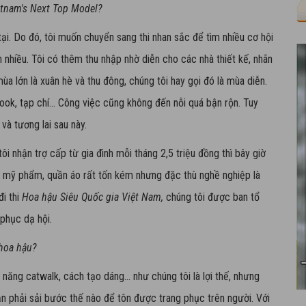
ietnam's Next Top Model?
tại. Do đó, tôi muốn chuyển sang thi nhan sắc để tìm nhiều cơ hội
 nhiều. Tôi có thêm thu nhập nhờ diễn cho các nhà thiết kế, nhãn
mùa lớn là xuân hè và thu đông, chúng tôi hay gọi đó là mùa diễn.
ook, tạp chí... Công việc cũng không đến nỗi quá bận rộn. Tuy
 và tương lai sau này.
i nhận trợ cấp từ gia đình mỗi tháng 2,5 triệu đồng thì bây giờ
o mỹ phẩm, quần áo rất tốn kém nhưng đặc thù nghề nghiệp là
đi thi
Hoa hậu Siêu Quốc gia Việt Nam,
chúng tôi được ban tổ
 phục dạ hội.
 hoa hậu?
ăng catwalk, cách tạo dáng... như chúng tôi là lợi thế, nhưng
n phải sải bước thế nào để tôn được trang phục trên người. Với