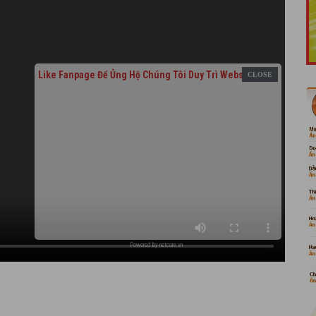
Like Fanpage Để Ủng Hộ Chúng Tôi Duy Trì Website
Powered by
netcore.vn