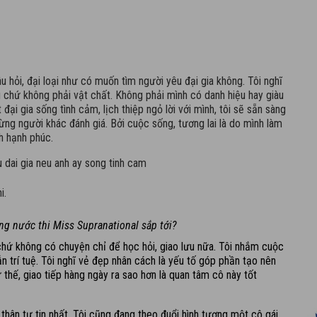
u hỏi, đại loại như có muốn tìm người yêu đại gia không. Tôi nghĩ
au chứ không phải vật chất. Không phải mình có danh hiệu hay giàu
 đại gia sống tình cảm, lịch thiệp ngỏ lời với mình, tôi sẽ sẵn sàng
ng người khác đánh giá. Bởi cuộc sống, tương lai là do mình làm
h hạnh phúc.
i.
ong nước thi Miss Supranational sắp tới?
êu chứ không có chuyện chỉ để học hỏi, giao lưu nữa. Tôi nhắm cuộc
n trí tuệ.
Tôi nghĩ vẻ đẹp nhân cách là yếu tố góp phần tạo nên
 thế, giao tiếp hàng ngày ra sao hơn là quan tâm cô này tốt
 thân tự tin nhất. Tôi cũng đang theo đuổi hình tượng một cô gái