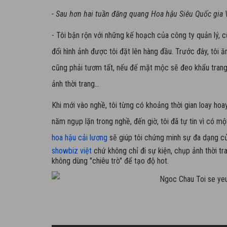
- Sau hơn hai tuần đăng quang Hoa hậu Siêu Quốc gia V
- Tôi bận rộn với những kế hoạch của công ty quản lý, c
đổi hình ảnh được tôi đặt lên hàng đầu. Trước đây, tôi ă
cũng phải tươm tất, nếu để mặt mộc sẽ đeo khẩu trang.
ảnh thời trang...
Khi mới vào nghề, tôi từng có khoảng thời gian loay hoay
năm ngụp lặn trong nghề, đến giờ, tôi đã tự tin vì có m
hoa hậu cải lương
sẽ giúp tôi chứng minh sự đa dạng c
showbiz việt
chứ không chỉ đi sự kiện, chụp ảnh thời tr
không dùng "chiêu trò" để tạo độ hot.