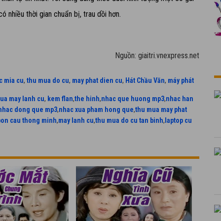
có nhiều thời gian chuẩn bị, trau dồi hơn.
Nguồn: giaitri.vnexpress.net
c mia cu
,
thu mua do cu
,
may phat dien cu
,
Hát Chầu Văn
,
máy phát
ua may lanh cu
,
kem flan
,
the hinh
,
nhac que huong mp3
,
nhac han
nhac dong que mp3
,
nhac xua pham hong que
,
thu mua may phat
bon cau thong minh
,
may lanh cu
,
thu mua do cu tan binh
,
laptop cu