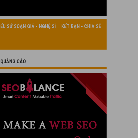
IỂU SỬ SOẠN GIẢ - NGHỆ SĨ
KẾT BẠN - CHIA SẺ
QUẢNG CÁO