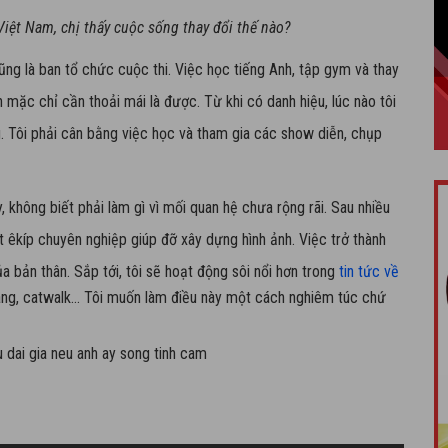
iệt Nam, chị thấy cuộc sống thay đổi thế nào?
ũng là ban tổ chức cuộc thi. Việc học tiếng Anh, tập gym và thay
n mặc chỉ cần thoải mái là được. Từ khi có danh hiệu, lúc nào tôi
 Tôi phải cân bằng việc học và tham gia các show diễn, chụp
, không biết phải làm gì vì mối quan hệ chưa rộng rãi. Sau nhiều
ột êkíp chuyên nghiệp giúp đỡ xây dựng hình ảnh. Việc trở thành
ủa bản thân.
Sắp tới, tôi sẽ hoạt động sôi nổi hơn trong
tin tức về
ang, catwalk... Tôi muốn làm điều này một cách nghiêm túc chứ