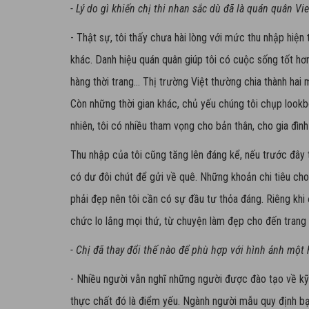
- Lý do gì khiến chị thi nhan sắc dù đã là quán quân V
- Thật sự, tôi thấy chưa hài lòng với mức thu nhập hiện 
khác.
Danh hiệu quán quân giúp tôi có cuộc sống tốt hơn
hàng thời trang... Thị trường Việt thường chia thành hai 
Còn những thời gian khác, chủ yếu chúng tôi chụp lookb
nhiên, tôi có nhiều tham vọng cho bản thân, cho gia đình
Thu nhập của tôi cũng tăng lên đáng kể, nếu trước đây tô
có dư đôi chút để gửi về quê. Những khoản chi tiêu ch
phải đẹp nên tôi cần có sự đầu tư thỏa đáng. Riêng khi 
chức lo lắng mọi thứ, từ chuyện làm đẹp cho đến trang
-
Chị đã thay đổi thế nào để phù hợp với hình ảnh một
- Nhiều người vẫn nghĩ những người được đào tạo về kỹ n
thực chất đó là điểm yếu. Ngành người mẫu quy định bạ