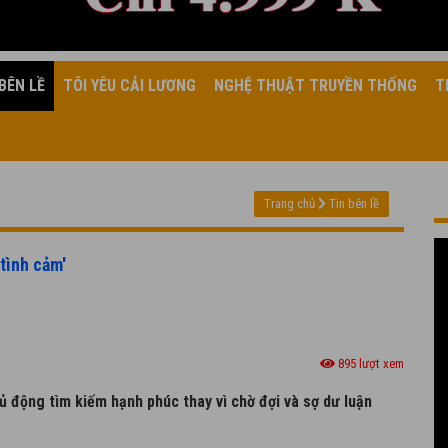
BÊN LỀ
TÔI YÊU CẢI LƯƠNG
NGHỆ THUẬT TRUYỀN THỐNG
T
Trang chủ
Tin bên lề
tình cảm'
895 lượt xem
ủ động tìm kiếm hạnh phúc thay vì chờ đợi và sợ dư luận