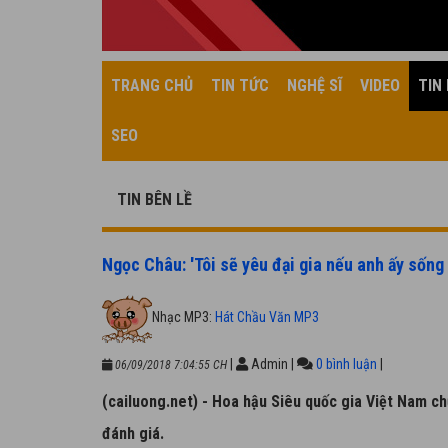
TRANG CHỦ
TIN TỨC
NGHỆ SĨ
VIDEO
TIN 
SEO
TIN BÊN LỀ
Ngọc Châu: 'Tôi sẽ yêu đại gia nếu anh ấy sống 
Nhạc MP3:
Hát Chầu Văn MP3
|
Admin
|
0 bình luận
|
06/09/2018 7:04:55 CH
(cailuong.net) - Hoa hậu Siêu quốc gia Việt Nam ch
đánh giá.