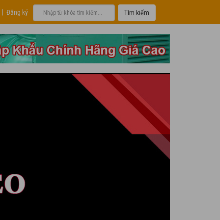
|
Đăng ký