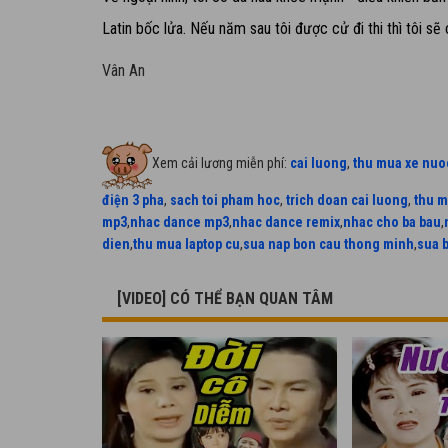
Latin bốc lửa.
Nếu năm sau tôi được cử đi thi thì tôi sẽ 
Vân An
Xem cải lương miễn phí:
cai luong
,
thu mua xe nuo
điện 3 pha
,
sach toi pham hoc
,
trich doan cai luong
,
thu m
mp3
,
nhac dance mp3
,
nhac dance remix
,
nhac cho ba bau
,
dien
,
thu mua laptop cu
,
sua nap bon cau thong minh
,
sua 
[VIDEO] CÓ THỂ BẠN QUAN TÂM