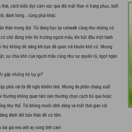
thái, cách biểu đạt cảm xúc qua đôi mắt thay vì trang phục, biết
ời, đánh hông... cũng phải khác.
bản thân mong đợi. Tôi đang học lại catwalk cũng như những cử
có chỗ đứng trên thị trường người mẫu, khi bắt đầu một hành
Mọi thứ không dễ dàng khi bạn đã quen với khuôn khổ cũ. Nhưng
luật, sự chịu khó của người mẫu cũng như sự quyến rũ, ngọt ngào
hị gặp những hệ lụy gì
?
gặp phải vài lời đề nghị khiếm nhã. Nhưng đa phần chúng xuất
Tôi thường không quan tâm nên thường chọn cách bỏ qua hoặc
ống như thế. Tôi không muốn dính dáng và mất thời gian với
dàng đánh đổi bản thân để có tiền.