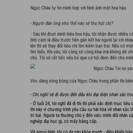
Ngọc Châu tự tin mình hợp với hình ảnh một hoa hậu.
- Người đàn ông như thế nào sẽ thu hút chị?
- Sau khi đoạt danh hiệu hoa hậu, tôi nhận được nhiều câ
tình cảm là điều trước tiên gắn kết hai người lại với nh
lên thì sẽ thay đổi tiêu chí tìm kiếm bạn trai. Nếu có một
tìm hiểu. Khi yêu, tôi cũng sẽ công khai mà không
dè chừ
chủ. Tôi sẽ rất tiếc nếu bỏ qua cơ hội đem đến cho mìn
Vóc dáng nóng bỏng của Ngọc Châu trong phần thi bikin
- Chị nghĩ sẽ đi được đến đâu khi đại diện nhan sắc tr
- Ở tuổi 24, tôi nghĩ đã đi thi thì phải xác định mục ti
thi này vì chương trình yêu cầu sự hài hòa về nhan sắc lẫ
trí tuệ.
N
gười ta thường chú ý đến việc mình đối nhân xử
nghiệp đại học gì, có mấy bằng cấp.
Về ngoại hình, tôi có da nâu khỏe mạnh - điều khiến bản