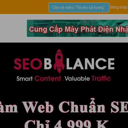
Đăng nhập
Chia sẻ video "Tôi yêu cải lương".