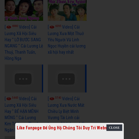
6980
6395
[
Video] Cải
[
Video] Cải
Lương Xã Hội Siêu
Lương Xưa Một Thuở
Hay " LỠ BƯỚC SANG
Yêu Người Vũ Linh
NGANG " Cải Lương Lệ
Ngọc Huyền cải lương
Thuỷ, Thanh Tuấn,
xã hội hay nhất
Hồng Nga
5465
5740
[
Video] Cải
[
Video] Cải
Lương Xã Hội Siêu
Lương Xưa Nước Mắt
Hay " BỂ HẬN MÊNH
Chiều Ly Biệt Minh
MÔNG " Cải Lương
Vương Tài Linh cải
Kim Tử Long, Thanh
lương xã hội hay nhất
Like Fanpage Để Ủng Hộ Chúng Tôi Duy Trì Website
Ngân Hay Nhất