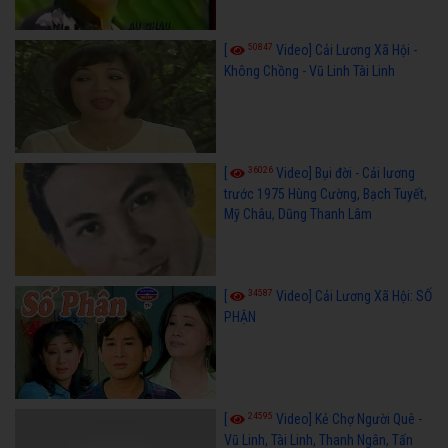
50847
[
Video] Cải Lương Xã Hội -
Không Chồng - Vũ Linh Tài Linh
36026
[
Video] Bụi đời - Cải lương
trước 1975 Hùng Cường, Bạch Tuyết,
Mỹ Châu, Dũng Thanh Lâm
34587
[
Video] Cải Lương Xã Hội: SỐ
PHẬN
24595
[
Video] Kẻ Chợ Người Quê -
Vũ Linh, Tài Linh, Thanh Ngân, Tấn