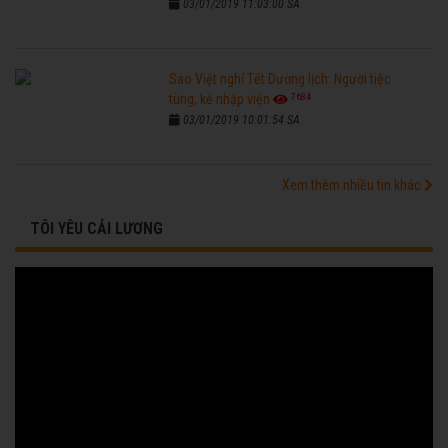
03/01/2019 11:03:00 SA
Sao Việt nghỉ Tết Dương lịch: Người tiệc
7684
tùng, kẻ nhập viện
03/01/2019 10:01:54 SA
Xem thêm nhiều tin khác
TÔI YÊU CẢI LƯƠNG