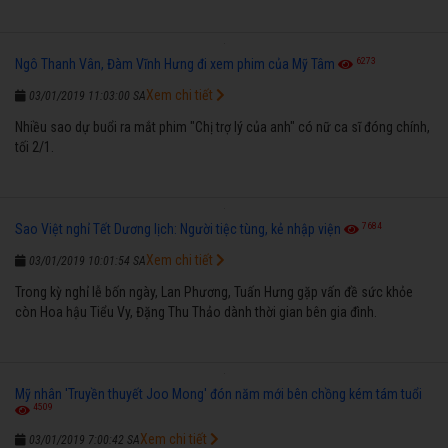
6273
Ngô Thanh Vân, Đàm Vĩnh Hưng đi xem phim của Mỹ Tâm
Xem chi tiết
03/01/2019 11:03:00 SA
Nhiều sao dự buổi ra mắt phim "Chị trợ lý của anh" có nữ ca sĩ đóng chính,
tối 2/1.
7684
Sao Việt nghỉ Tết Dương lịch: Người tiệc tùng, kẻ nhập viện
Xem chi tiết
03/01/2019 10:01:54 SA
Trong kỳ nghỉ lễ bốn ngày, Lan Phương, Tuấn Hưng gặp vấn đề sức khỏe
còn Hoa hậu Tiểu Vy, Đặng Thu Thảo dành thời gian bên gia đình.
Mỹ nhân 'Truyền thuyết Joo Mong' đón năm mới bên chồng kém tám tuổi
4509
Xem chi tiết
03/01/2019 7:00:42 SA