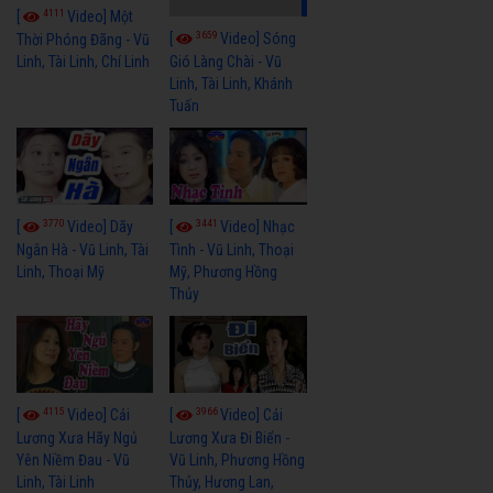
4111
[
Video] Một
3659
[
Video] Sóng
Thời Phóng Đãng - Vũ
Linh, Tài Linh, Chí Linh
Gió Làng Chài - Vũ
Linh, Tài Linh, Khánh
Tuấn
3770
3441
[
Video] Dãy
[
Video] Nhạc
Ngân Hà - Vũ Linh, Tài
Tình - Vũ Linh, Thoại
Linh, Thoại Mỹ
Mỹ, Phương Hồng
Thủy
4115
3966
[
Video] Cải
[
Video] Cải
Lương Xưa Hãy Ngủ
Lương Xưa Đi Biển -
Yên Niềm Đau - Vũ
Vũ Linh, Phương Hồng
Linh, Tài Linh
Thủy, Hương Lan,