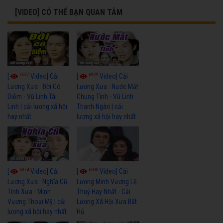
[VIDEO] CÓ THỂ BẠN QUAN TÂM
7677
6929
[
Video] Cải
[
Video] Cải
Lương Xưa : Đời Cô
Lương Xưa : Nước Mắt
Diễm - Vũ Linh Tài
Chung Tình - Vũ Linh
Linh | cải lương xã hội
Thanh Ngân | cải
hay nhất
lương xã hội hay nhất
6074
6690
[
Video] Cải
[
Video] Cải
Lương Xưa : Nghĩa Cũ
Lương Minh Vương Lệ
Tình Xưa - Minh
Thuỷ Hay Nhất - Cải
Vương Thoại Mỹ | cải
Lương Xã Hội Xưa Bất
lương xã hội hay nhất
Hủ