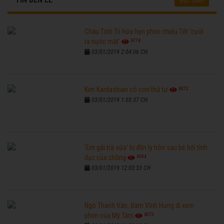
Đọc thêm
Châu Tinh Trì hứa hẹn phim chiếu Tết 'cười
6774
ra nước mắt'
03/01/2019 2:04:06 CH
6272
Kim Kardashian có con thứ tư
03/01/2019 1:03:37 CH
'Em gái trà sữa' bị đồn ly hôn sau bê bối tình
6594
dục của chồng
03/01/2019 12:03:33 CH
Ngô Thanh Vân, Đàm Vĩnh Hưng đi xem
6273
phim của Mỹ Tâm