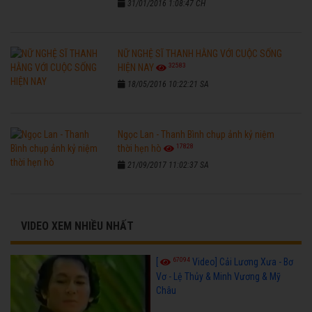
31/01/2016 1:08:47 CH
NỮ NGHỆ SĨ THANH HẰNG VỚI CUỘC SỐNG
32583
HIỆN NAY
18/05/2016 10:22:21 SA
Ngọc Lan - Thanh Bình chụp ảnh kỷ niệm
17828
thời hẹn hò
21/09/2017 11:02:37 SA
VIDEO XEM NHIỀU NHẤT
67094
[
Video] Cải Lương Xưa - Bơ
Vơ - Lệ Thủy & Minh Vương & Mỹ
Châu