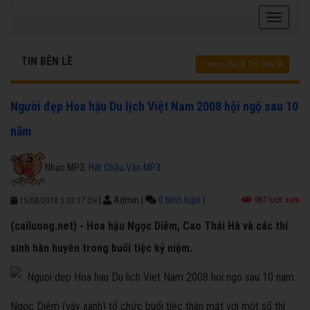
TIN BÊN LỀ
Trang chủ
Tin bên lề
Người đẹp Hoa hậu Du lịch Việt Nam 2008 hội ngộ sau 10
năm
Nhạc MP3:
Hát Chầu Văn MP3
|
Admin
|
0 bình luận
|
987 lượt xem
15/08/2018 5:02:17 CH
(cailuong.net) - Hoa hậu Ngọc Diễm, Cao Thái Hà và các thí
sinh hàn huyên trong buổi tiệc kỷ niệm.
Ngọc Diễm (váy xanh) tổ chức buổi tiệc thân mật với một số thí