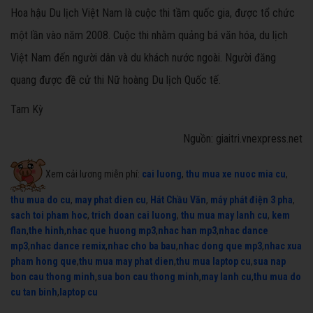
Hoa hậu Du lịch Việt Nam là cuộc thi tầm quốc gia, được tổ chức
một lần vào năm 2008. Cuộc thi nhằm quảng bá văn hóa, du lịch
Việt Nam đến người dân và du khách nước ngoài. Người đăng
quang được đề cử thi Nữ hoàng Du lịch Quốc tế.
Tam Kỳ
Nguồn: giaitri.vnexpress.net
Xem cải lương miễn phí:
cai luong
,
thu mua xe nuoc mia cu
,
thu mua do cu
,
may phat dien cu
,
Hát Chầu Văn
,
máy phát điện 3 pha
,
sach toi pham hoc
,
trich doan cai luong
,
thu mua may lanh cu
,
kem
flan
,
the hinh
,
nhac que huong mp3
,
nhac han mp3
,
nhac dance
mp3
,
nhac dance remix
,
nhac cho ba bau
,
nhac dong que mp3
,
nhac xua
pham hong que
,
thu mua may phat dien
,
thu mua laptop cu
,
sua nap
bon cau thong minh
,
sua bon cau thong minh
,
may lanh cu
,
thu mua do
cu tan binh
,
laptop cu