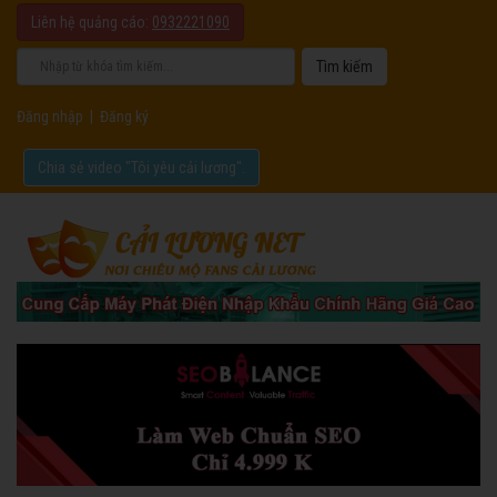
Liên hệ quảng cáo:
0932221090
Đăng nhập
|
Đăng ký
Chia sẻ video "Tôi yêu cải lương".