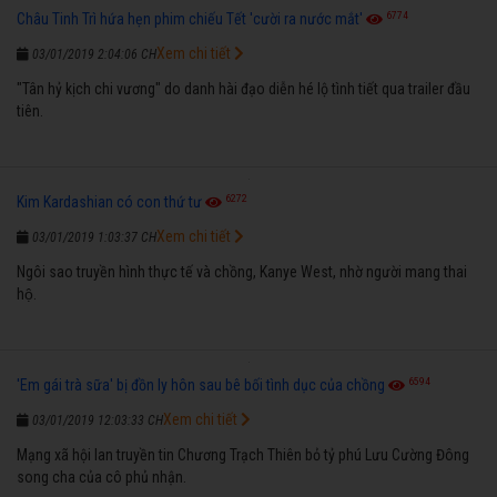
6774
Châu Tinh Trì hứa hẹn phim chiếu Tết 'cười ra nước mắt'
Xem chi tiết
03/01/2019 2:04:06 CH
"Tân hỷ kịch chi vương" do danh hài đạo diễn hé lộ tình tiết qua trailer đầu
tiên.
6272
Kim Kardashian có con thứ tư
Xem chi tiết
03/01/2019 1:03:37 CH
Ngôi sao truyền hình thực tế và chồng, Kanye West, nhờ người mang thai
hộ.
6594
'Em gái trà sữa' bị đồn ly hôn sau bê bối tình dục của chồng
Xem chi tiết
03/01/2019 12:03:33 CH
Mạng xã hội lan truyền tin Chương Trạch Thiên bỏ tỷ phú Lưu Cường Đông
song cha của cô phủ nhận.