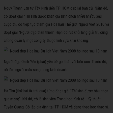
Ngụy Thanh Lan từ Tây Ninh đến TP HCM gặp lại bạn cũ. Năm đó,
cô đoạt giải "Thí sinh được khán giả bình chọn nhiều nhất". Sau
cuộc thi, cô tiếp tục tham gia Hoa hậu Thế giới Người Việt 2010 và
đoạt giải "Người đẹp thân thiện". Hiện cô rút khỏi làng giải trí, cùng
chồng quản lý một công ty thuộc lĩnh vực khai khoáng.
Người đẹp Oanh Yến (phải) yên bề gia thất với bốn con. Trước đó,
cô làm người mẫu song song kinh doanh.
Hà Thu (thứ hai từ trái qua) từng đoạt giải "Thí sinh được bầu chọn
qua mạng". Khi đó, cô là sinh viên Trung học Kinh tế - Kỹ thuật
Tuyên Quang. Cô lập gia đình tại TP HCM và đang theo học thạc sĩ.