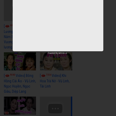
6044
[
Video] Quán
6328
[
Video] Cải
Nửa Khuya-Minh
Cảnh-Trọng Hữu
Lương Xưa : Rồi 30
Năm Sau - Minh
Vương Lệ Thủy | cải
lương xã hội hay nhất
Powered by
netcore.vn
9060
7354
[
Video] Bông
[
Video] Khi
Hồng Cài Áo - Vũ Linh,
Hoa Trà Nở - Vũ Linh,
Ngọc Huyền, Ngọc
Tài Linh
Giàu, Diệp Lang