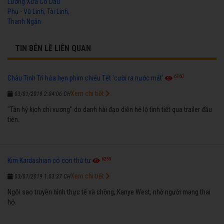
Lương Xưa Cô Dâu
Phụ - Vũ Linh, Tài Linh,
Thanh Ngân
TIN BÊN LỀ LIÊN QUAN
6760
Châu Tinh Trì hứa hẹn phim chiếu Tết 'cười ra nước mắt'
Xem chi tiết
03/01/2019 2:04:06 CH
"Tân hỷ kịch chi vương" do danh hài đạo diễn hé lộ tình tiết qua trailer đầu
tiên.
6259
Kim Kardashian có con thứ tư
Xem chi tiết
03/01/2019 1:03:37 CH
Ngôi sao truyền hình thực tế và chồng, Kanye West, nhờ người mang thai
hộ.