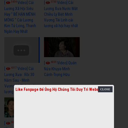
5456
5730
[
Video] Cải
[
Video] Cải
Lương Xã Hội Siêu
Lương Xưa Nước Mắt
Hay " BỂ HẬN MÊNH
Chiều Ly Biệt Minh
MÔNG " Cải Lương
Vương Tài Linh cải
Kim Tử Long, Thanh
lương xã hội hay nhất
Ngân Hay Nhất
6035
[
Video] Quán
6317
[
Video] Cải
Nửa Khuya-Minh
Cảnh-Trọng Hữu
Lương Xưa : Rồi 30
Năm Sau - Minh
Vương Lệ Thủy | cải
Like Fanpage Để Ủng Hộ Chúng Tôi Duy Trì Website
lương xã hội hay nhất
9050
7343
[
Video] Bông
[
Video] Khi