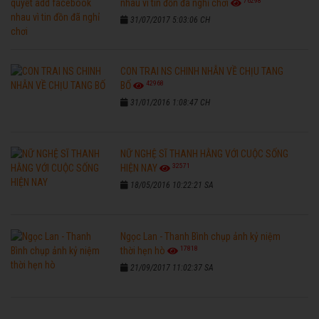
76298
nhau vì tin đồn đã nghỉ chơi
31/07/2017 5:03:06 CH
CON TRAI NS CHINH NHẪN VỀ CHỊU TANG
42968
BỐ
31/01/2016 1:08:47 CH
NỮ NGHỆ SĨ THANH HẰNG VỚI CUỘC SỐNG
32571
HIỆN NAY
18/05/2016 10:22:21 SA
Ngọc Lan - Thanh Bình chụp ảnh kỷ niệm
17818
thời hẹn hò
21/09/2017 11:02:37 SA