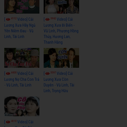
4112
3962
[
Video] Cải
[
Video] Cải
Lương Xưa Hãy Ngủ
Lương Xưa Đi Biển -
Yên Niềm Đau - Vũ
Vũ Linh, Phương Hồng
Linh, Tài Linh
Thủy, Hương Lan,
Thanh Hằng
4430
3597
[
Video] Cải
[
Video] Cải
Lương Nợ Cha Con Trả
Lương Xưa Còn
- Vũ Linh, Tài Linh
Duyên - Vũ Linh, Tài
Linh, Trọng Hữu
4010
[
Video] Cải