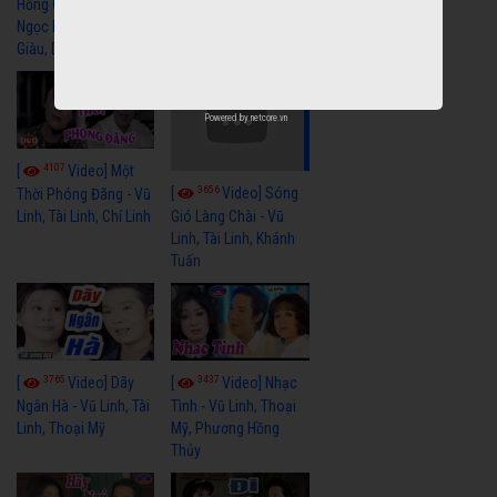
Hồng Cài Áo - Vũ Linh,
Hoa Trà Nở - Vũ Linh,
Ngọc Huyền, Ngọc
Tài Linh
Giàu, Diệp Lang
Powered by
netcore.vn
4107
[
Video] Một
3656
[
Video] Sóng
Thời Phóng Đãng - Vũ
Linh, Tài Linh, Chí Linh
Gió Làng Chài - Vũ
Linh, Tài Linh, Khánh
Tuấn
3765
3437
[
Video] Dãy
[
Video] Nhạc
Ngân Hà - Vũ Linh, Tài
Tình - Vũ Linh, Thoại
Linh, Thoại Mỹ
Mỹ, Phương Hồng
Thủy