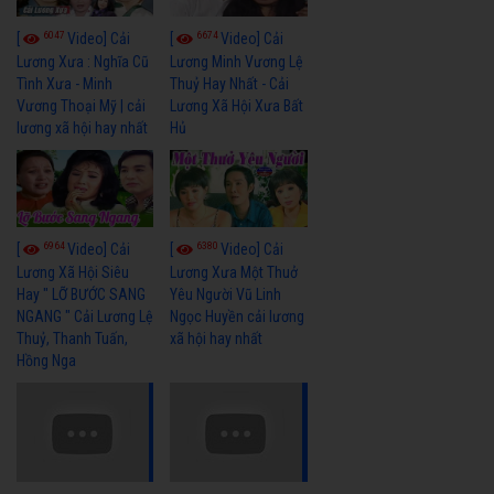
6047
6674
[
Video] Cải
[
Video] Cải
Lương Xưa : Nghĩa Cũ
Lương Minh Vương Lệ
Tình Xưa - Minh
Thuỷ Hay Nhất - Cải
Vương Thoại Mỹ | cải
Lương Xã Hội Xưa Bất
lương xã hội hay nhất
Hủ
6964
6380
[
Video] Cải
[
Video] Cải
Lương Xã Hội Siêu
Lương Xưa Một Thuở
Hay " LỠ BƯỚC SANG
Yêu Người Vũ Linh
NGANG " Cải Lương Lệ
Ngọc Huyền cải lương
Thuỷ, Thanh Tuấn,
xã hội hay nhất
Hồng Nga