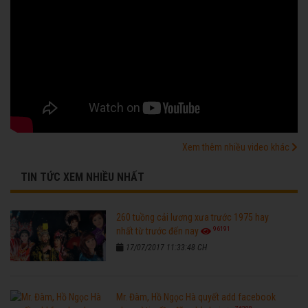
Xem thêm nhiều video khác
TIN TỨC XEM NHIỀU NHẤT
260 tuồng cải lương xưa trước 1975 hay
96191
nhất từ trước đến nay
17/07/2017 11:33:48 CH
Mr. Đàm, Hồ Ngọc Hà quyết add facebook