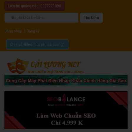
Liên hệ quảng cáo:
0932221090
Đăng nhập
|
Đăng ký
Chia sẻ video "Tôi yêu cải lương".