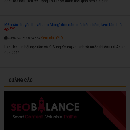
còn Hoa hậu Tiểu Vy, Đặng Thu Thảo dành thời gian bên gia đình.
Mỹ nhân 'Truyền thuyết Joo Mong' đón năm mới bên chồng kém tám tuổi
4500
Xem chi tiết
03/01/2019 7:00:42 SA
Han Hye Jin hội ngộ tiền vệ Ki Sung Yeung khi anh về nước thi đấu tại Asian
Cup 2019.
QUẢNG CÁO