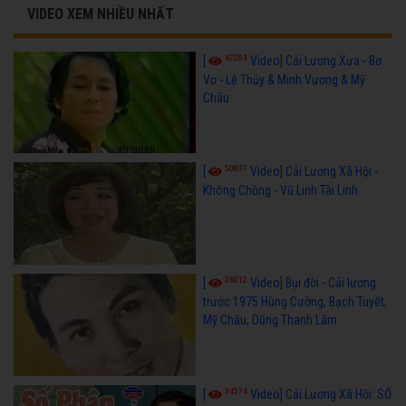
VIDEO XEM NHIỀU NHẤT
67084
[
Video] Cải Lương Xưa - Bơ
Vơ - Lệ Thủy & Minh Vương & Mỹ
Châu
50837
[
Video] Cải Lương Xã Hội -
Không Chồng - Vũ Linh Tài Linh
36012
[
Video] Bụi đời - Cải lương
trước 1975 Hùng Cường, Bạch Tuyết,
Mỹ Châu, Dũng Thanh Lâm
34574
[
Video] Cải Lương Xã Hội: SỐ