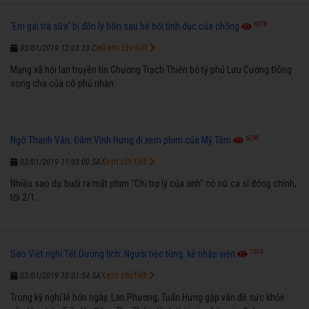
6578
'Em gái trà sữa' bị đồn ly hôn sau bê bối tình dục của chồng
Xem chi tiết
03/01/2019 12:03:33 CH
Mạng xã hội lan truyền tin Chương Trạch Thiên bỏ tỷ phú Lưu Cường Đông
song cha của cô phủ nhận.
6260
Ngô Thanh Vân, Đàm Vĩnh Hưng đi xem phim của Mỹ Tâm
Xem chi tiết
03/01/2019 11:03:00 SA
Nhiều sao dự buổi ra mắt phim "Chị trợ lý của anh" có nữ ca sĩ đóng chính,
tối 2/1.
7673
Sao Việt nghỉ Tết Dương lịch: Người tiệc tùng, kẻ nhập viện
Xem chi tiết
03/01/2019 10:01:54 SA
Trong kỳ nghỉ lễ bốn ngày, Lan Phương, Tuấn Hưng gặp vấn đề sức khỏe