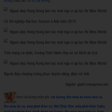
lương
của các
ca sĩ cải lương
.
Cô tốt nghiệp Đai học Sussex ở Anh năm 2015.
Trên trang cá nhân, Vương Vịnh Hành chia sẻ sở thích du lịch.
Người đẹp chuộng trang phục duyên dáng, đậm nữ tính.
Nguồn: giaitri.vnexpress.net
Xem cải lương miễn phí:
cai luong
,
thu mua xe nuoc mia cu
,
thu mua do cu
,
may phat dien cu
,
Hát Chầu Văn
,
máy phát điện 3 pha
,
sach toi pham hoc
,
trich doan cai luong
,
thu mua may lanh cu
,
kem