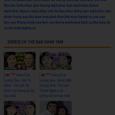
flan
,
the hinh
,
nhac que huong mp3
,
nhac han mp3
,
nhac dance
mp3
,
nhac dance remix
,
nhac cho ba bau
,
nhac dong que mp3
,
nhac xua
pham hong que
,
thu mua may phat dien
,
thu mua laptop cu
,
sua nap
bon cau thong minh
,
sua bon cau thong minh
,
may lanh cu
,
thu mua do
cu tan binh
,
laptop cu
[VIDEO] CÓ THỂ BẠN QUAN TÂM
7658
6908
[
Video] Cải
[
Video] Cải
Lương Xưa : Đời Cô
Lương Xưa : Nước Mắt
Diễm - Vũ Linh Tài
Chung Tình - Vũ Linh
Linh | cải lương xã hội
Thanh Ngân | cải
hay nhất
lương xã hội hay nhất