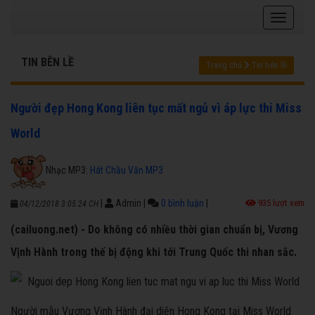
TIN BÊN LỀ
Trang chủ
Tin bên lề
Người đẹp Hong Kong liên tục mất ngủ vì áp lực thi Miss
World
Nhạc MP3:
Hát Chầu Văn MP3
|
Admin
|
0 bình luận
|
935 lượt xem
04/12/2018 3:05:24 CH
(cailuong.net) - Do không có nhiều thời gian chuẩn bị, Vương
Vịnh Hành trong thế bị động khi tới Trung Quốc thi nhan sắc.
Người mẫu Vương Vịnh Hành đại diện Hong Kong tại Miss World