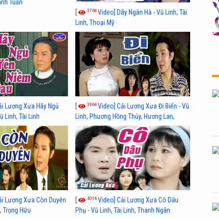
hánh Tuấn
3768
[
Video] Dãy Ngân Hà - Vũ Linh, Tài
Linh, Thoại Mỹ
3966
ải Lương Xưa Hãy Ngủ
[
Video] Cải Lương Xưa Đi Biển - Vũ
 Linh, Tài Linh
Linh, Phương Hồng Thủy, Hương Lan,
Thanh Hằng
4016
ải Lương Xưa Còn Duyên
[
Video] Cải Lương Xưa Cô Dâu
h, Trọng Hữu
Phụ - Vũ Linh, Tài Linh, Thanh Ngân