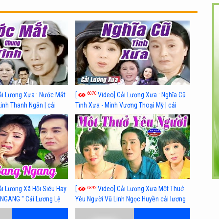
6070
ải Lương Xưa : Nước Mắt
[
Video] Cải Lương Xưa : Nghĩa Cũ
Linh Thanh Ngân | cải
Tình Xưa - Minh Vương Thoại Mỹ | cải
 nhất
lương xã hội hay nhất
6392
ải Lương Xã Hội Siêu Hay
[
Video] Cải Lương Xưa Một Thuở
NGANG " Cải Lương Lệ
Yêu Người Vũ Linh Ngọc Huyền cải lương
n, Hồng Nga
xã hội hay nhất