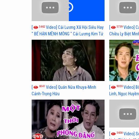
5462
5739
[
Video] Cải Lương Xã Hội Siêu Hay
[
Video] C
" BỂ HẬN MÊNH MÔNG " Cải Lương Kim Tử
Chiều Ly Biệt Min
Long, Thanh Ngân Hay Nhất
lương xã hội hay
6041
9059
[
Video] Quán Nửa Khuya-Minh
[
Video] B
Cảnh-Trọng Hữu
Linh, Ngọc Huyền
3658
[
Video] S