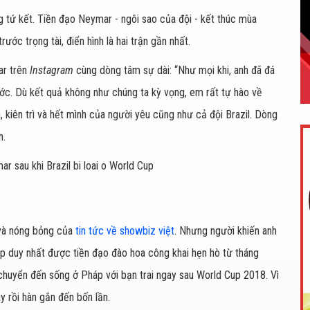
òng tứ kết. Tiền đạo Neymar - ngôi sao của đội - kết thúc mùa
ước trọng tài, điển hình là hai trận gần nhất.
ar trên
Instagram
cùng dòng tâm sự dài: “Như mọi khi, anh đã đá
rước. Dù kết quả không như chúng ta kỳ vọng, em rất tự hào về
 kiên trì và hết mình của người yêu cũng như cả đội Brazil. Dòng
h.
 và nóng bỏng của
tin tức về showbiz việt
. Nhưng người khiến anh
p duy nhất được tiền đạo đào hoa công khai hẹn hò từ tháng
chuyển đến sống ở Pháp với bạn trai ngay sau World Cup 2018. Vì
y rồi hàn gắn đến bốn lần.