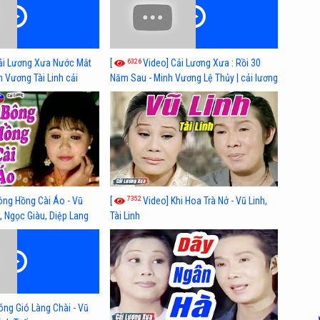
6326
ải Lương Xưa Nước Mắt
[
Video] Cải Lương Xưa : Rồi 30
h Vương Tài Linh cải
Năm Sau - Minh Vương Lệ Thủy | cải lương
 nhất
xã hội hay nhất
7352
ông Hồng Cài Áo - Vũ
[
Video] Khi Hoa Trà Nở - Vũ Linh,
, Ngọc Giàu, Diệp Lang
Tài Linh
óng Gió Làng Chài - Vũ