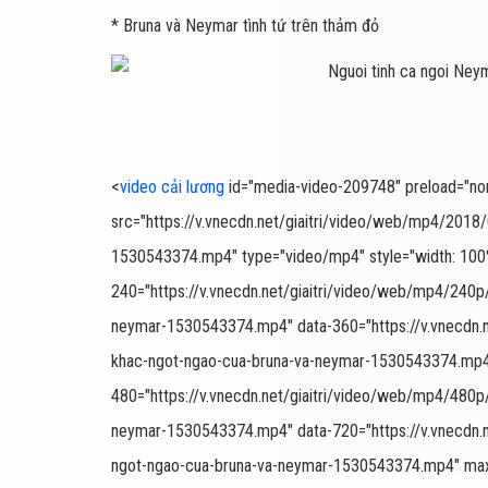
* Bruna và Neymar tình tứ trên thảm đỏ
<
video cải lương
id="media-video-209748" preload="none"
src="https://v.vnecdn.net/giaitri/video/web/mp4/201
1530543374.mp4" type="video/mp4" style="width: 100%;
240="https://v.vnecdn.net/giaitri/video/web/mp4/240
neymar-1530543374.mp4" data-360="https://v.vnecdn.
khac-ngot-ngao-cua-bruna-va-neymar-1530543374.mp4
480="https://v.vnecdn.net/giaitri/video/web/mp4/480
neymar-1530543374.mp4" data-720="https://v.vnecdn.
ngot-ngao-cua-bruna-va-neymar-1530543374.mp4" ma