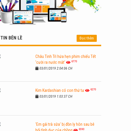
TIN BÊN LỀ
Đọc thêm
Châu Tinh Trì hứa hẹn phim chiếu Tết
6770
'cười ra nước mắt'
03/01/2019 2:04:06 CH
6270
Kim Kardashian có con thứ tư
03/01/2019 1:03:37 CH
'Em gái trà sữa' bị đồn ly hôn sau bê
6590
bối tình dục của chồng