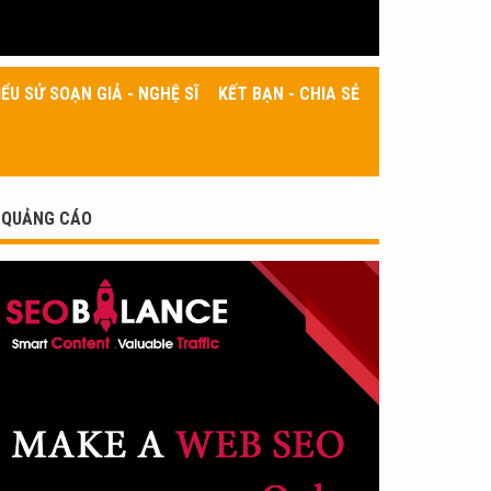
IỂU SỬ SOẠN GIẢ - NGHỆ SĨ
KẾT BẠN - CHIA SẺ
QUẢNG CÁO