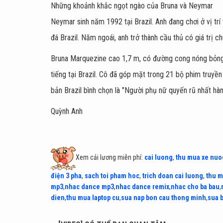
Những khoảnh khắc ngọt ngào của Bruna và Neymar
Neymar sinh năm 1992 tại Brazil. Anh đang chơi ở vị trí
đá Brazil. Năm ngoái, anh trở thành cầu thủ có giá trị c
Bruna Marquezine cao 1,7 m, có đường cong nóng bỏng
tiếng tại Brazil. Cô đã góp mặt trong 21 bộ phim truyề
bản Brazil bình chọn là "Người phụ nữ quyến rũ nhất hà
Quỳnh Anh
Xem cải lương miễn phí:
cai luong
,
thu mua xe nuo
điện 3 pha
,
sach toi pham hoc
,
trich doan cai luong
,
thu m
mp3
,
nhac dance mp3
,
nhac dance remix
,
nhac cho ba bau
,
dien
,
thu mua laptop cu
,
sua nap bon cau thong minh
,
sua 