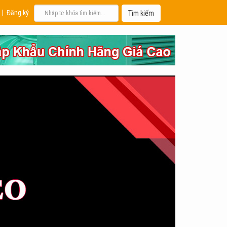
|
Đăng ký