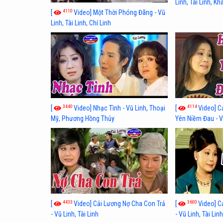
Linh, Tài Linh, K
4110
[
Video] Một Thời Phóng Đãng - Vũ
Linh, Tài Linh, Chí Linh
3440
4114
[
Video] Nhạc Tình - Vũ Linh, Thoại
[
Video] C
Mỹ, Phương Hồng Thủy
Yên Niềm Đau - Vũ
4433
3600
[
Video] Cải Lương Nợ Cha Con Trả
[
Video] C
- Vũ Linh, Tài Linh
- Vũ Linh, Tài Lin