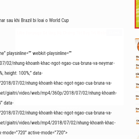
Like Fanpage Để Ủng Hộ Chúng Tôi Duy Trì Website
 playsinline="" webkit-playsinline=""
8/07/02/nhung-khoanh-khac-ngot-ngao-cua-bruna-va-neymar-
 height: 100%;" data-
p/2018/07/02/nhung-khoanh-khac-ngot-ngao-cua-bruna-va-
net/giaitri/video/web/mp4/360p/2018/07/02/nhung-khoanh-
" data-
Powered by
netcore.vn
p/2018/07/02/nhung-khoanh-khac-ngot-ngao-cua-bruna-va-
net/giaitri/video/web/mp4/2018/07/02/nhung-khoanh-khac-
x-mode="720" active-mode="720">