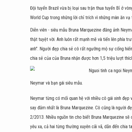
Đội tuyển Brazil vừa bị loại sau trận thua tuyển Bỉ ở v
World Cup trong những lời chỉ trích vì những màn ăn vạ tr
Diễn viên - siêu mẫu Bruna Marquezine đăng ảnh Neym
thật tuyệt vời. Anh luôn rất mạnh mẽ và tiến lên phía t
anh". Người đẹp chia sẻ cô rất ngưỡng mộ sự cống hiến,
chia sẻ của của Bruna nhận được hơn 1,5 triệu lượt thíc
Neymar và bạn gái siêu mẫu.
Neymar từng có mối quan hệ với nhiều cô gái xinh đẹp
say đắm nhất là Bruna Marquezine. Cô cũng là người đẹ
2/2013. Nhiều nguồn tin cho biết Bruna Marquezine sẽ 
yêu xa, cả hai từng thường xuyên cãi vã, dẫn đến chia ta