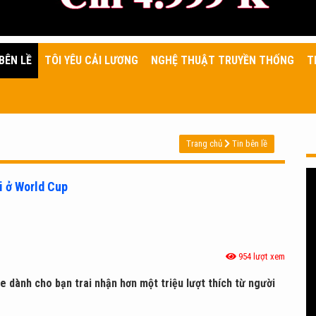
BÊN LỀ
TÔI YÊU CẢI LƯƠNG
NGHỆ THUẬT TRUYỀN THỐNG
T
Trang chủ
Tin bên lề
ại ở World Cup
954 lượt xem
e dành cho bạn trai nhận hơn một triệu lượt thích từ người