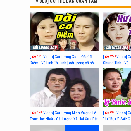
[VIDEO] CÓ THỂ BẠN QUAN TÂM
7674
6926
[
Video] Cải Lương Xưa : Đời Cô
[
Video] C
Diễm - Vũ Linh Tài Linh | cải lương xã hội
Chung Tình - Vũ 
hay nhất
lương xã hội hay
6688
6976
[
Video] Cải Lương Minh Vương Lệ
[
Video] C
Thuỷ Hay Nhất - Cải Lương Xã Hội Xưa Bất
" LỠ BƯỚC SANG 
Hủ
Thuỷ, Thanh Tuấ