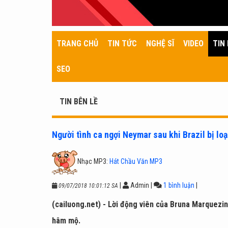
TRANG CHỦ
TIN TỨC
NGHỆ SĨ
VIDEO
TIN 
SEO
TIN BÊN LỀ
Người tình ca ngợi Neymar sau khi Brazil bị lo
Nhạc MP3:
Hát Chầu Văn MP3
|
Admin
|
1 bình luận
|
09/07/2018 10:01:12 SA
(cailuong.net) - Lời động viên của Bruna Marquezin
hâm mộ.