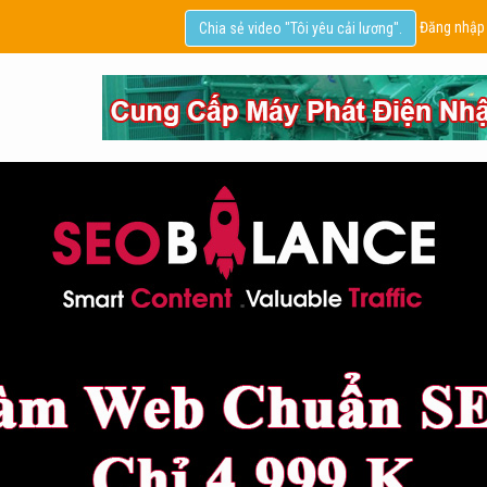
Đăng nhập
Chia sẻ video "Tôi yêu cải lương".