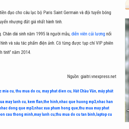
 tiền đạo cho câu lạc bộ Paris Saint Germain và đội tuyển bóng
huyển nhượng đắt giá nhất hành tinh.
. Chân dài sinh năm 1995 là người mẫu,
diễn viên cải lương
nổi
n hình và sáu tác phẩm điện ảnh. Cô từng được tạp chí VIP phiên
nh tinh" năm 2014.
Nguồn: giaitri.vnexpress.net
c mia cu
,
thu mua do cu
,
may phat dien cu
,
Hát Chầu Văn
,
máy phát
ua may lanh cu
,
kem flan
,
the hinh
,
nhac que huong mp3
,
nhac han
nhac dong que mp3
,
nhac xua pham hong que
,
thu mua may phat
bon cau thong minh
,
may lanh cu
,
thu mua do cu tan binh
,
laptop cu