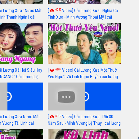
6049
ải Lương Xưa : Nước Mắt
[
Video] Cải Lương Xưa : Nghĩa Cũ
Linh Thanh Ngân | cải
Tình Xưa - Minh Vương Thoại Mỹ | cải
 nhất
lương xã hội hay nhất
6384
ải Lương Xã Hội Siêu Hay
[
Video] Cải Lương Xưa Một Thuở
NGANG " Cải Lương Lệ
Yêu Người Vũ Linh Ngọc Huyền cải lương
n, Hồng Nga
xã hội hay nhất
6319
ải Lương Xưa Nước Mắt
[
Video] Cải Lương Xưa : Rồi 30
h Vương Tài Linh cải
Năm Sau - Minh Vương Lệ Thủy | cải lương
 nhất
xã hội hay nhất