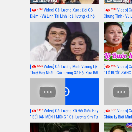
7661
6913
[
Video] Cải Lương Xưa : Đời Cô
[
Video] C
Diễm - Vũ Linh Tài Linh | cải lương xã hội
Chung Tình - Vũ 
hay nhất
lương xã hội hay
6675
6967
[
Video] Cải Lương Minh Vương Lệ
[
Video] C
Thuỷ Hay Nhất - Cải Lương Xã Hội Xưa Bất
" LỠ BƯỚC SANG 
Hủ
Thuỷ, Thanh Tuấ
5457
5731
[
Video] Cải Lương Xã Hội Siêu Hay
[
Video] C
" BỂ HẬN MÊNH MÔNG " Cải Lương Kim Tử
Chiều Ly Biệt Min
Long, Thanh Ngân Hay Nhất
lương xã hội hay