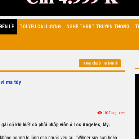
BÊN LỀ
TÔI YÊU CẢI LƯƠNG
NGHỆ THUẬT TRUYỀN THỐNG
T
Trang chủ
Tin bên lề
vì ma túy
1012 lượt xem
́i cũ khi biết cô phải nhập viện ở Los Angeles, Mỹ.
 không ngừng lo lắng cho người yêu cũ. "Wilmer suy sụp hoàn