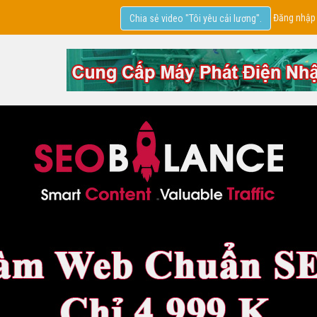
Đăng nhập
Chia sẻ video "Tôi yêu cải lương".