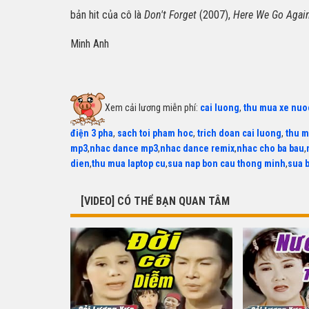
bản hit của cô là
Don't Forget
(2007),
Here We Go Agai
Minh Anh
Xem cải lương miễn phí:
cai luong
,
thu mua xe nuo
điện 3 pha
,
sach toi pham hoc
,
trich doan cai luong
,
thu m
mp3
,
nhac dance mp3
,
nhac dance remix
,
nhac cho ba bau
,
dien
,
thu mua laptop cu
,
sua nap bon cau thong minh
,
sua 
[VIDEO] CÓ THỂ BẠN QUAN TÂM