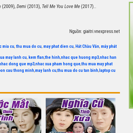
n
(2009),
Demi
(2013),
Tell Me You Love Me
(2017)...
Nguồn: giaitri.vnexpress.net
c mia cu
,
thu mua do cu
,
may phat dien cu
,
Hát Chầu Văn
,
máy phát
ua may lanh cu
,
kem flan
,
the hinh
,
nhac que huong mp3
,
nhac han
nhac dong que mp3
,
nhac xua pham hong que
,
thu mua may phat
bon cau thong minh
,
may lanh cu
,
thu mua do cu tan binh
,
laptop cu