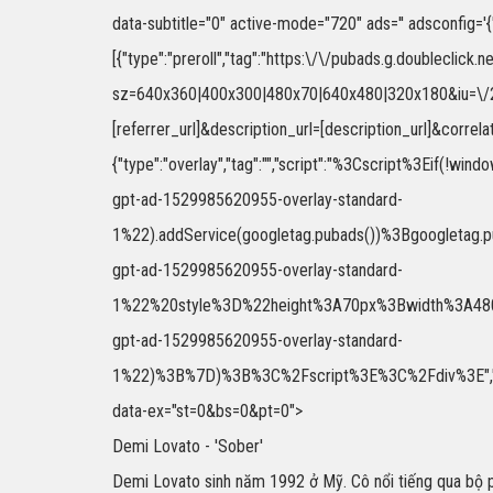
data-subtitle="0" active-mode="720" ads='' adsconfig='{"
[{"type":"preroll","tag":"https:\/\/pubads.g.doubleclick
sz=640x360|400x300|480x70|640x480|320x180&iu=\/27
[referrer_url]&description_url=[description_url]&correlat
{"type":"overlay","tag":"","script":"%3Cscript%
gpt-ad-1529985620955-overlay-standard-
1%22).addService(googletag.pubads())%3Bgoogletag
gpt-ad-1529985620955-overlay-standard-
1%22%20style%3D%22height%3A70px%3Bwidth%3A480px
gpt-ad-1529985620955-overlay-standard-
1%22)%3B%7D)%3B%3C%2Fscript%3E%3C%2Fdiv%3E","size":"
data-ex="st=0&bs=0&pt=0">
Demi Lovato - 'Sober'
Demi Lovato sinh năm 1992 ở Mỹ. Cô nổi tiếng qua bộ