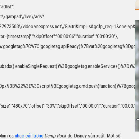
adlist":
.net\/gampad\/live\/ads?
973503\/video.vnexpress.net\/Giaitri&impl=s&gdfp_req=1&env=vp&out
or=[timestamp]","skipOffset":"00:00:06","duration":"00:00:30"},
3Eif(!window.googletag%7C%7C!googletag.apiReady)%7Bvar%20goog
.pubads().enableSingleRequest()%3Bgoogletag.enableServices()%7D)
%3B%22%3E%3Cscript%3Egoogletag.cmd.push(function()%7Bgoogleta
480x70","offset":"30%","skipOffset":"00:00:01","duration":"00:00:15"
 phim ca
nhạc cải lương
Camp Rock
do Disney sản xuất. Một số