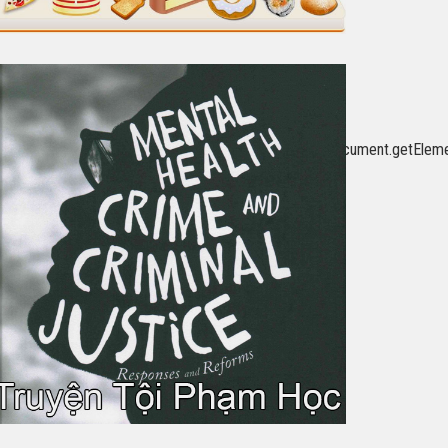
put=vast&unviewed_position_start=1&url=
letag%3Dgoogletag%7C%7C%7Bcmd%3A%5B%5D%7D%2Csb%3Ddocument.get
%3B%3C%2Fscript%3E%3Cdiv%20id%3D%22div-
g.display(%22div-
}]}'