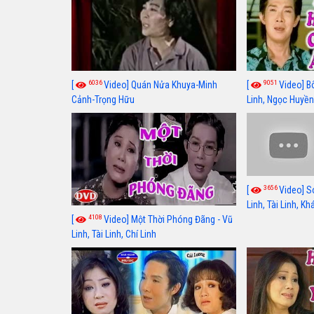
6036
9051
[
Video] Quán Nửa Khuya-Minh
[
Video] B
Cảnh-Trọng Hữu
Linh, Ngọc Huyền
3656
[
Video] S
Linh, Tài Linh, K
4108
[
Video] Một Thời Phóng Đãng - Vũ
Linh, Tài Linh, Chí Linh