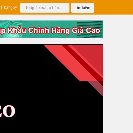
|
Đăng ký