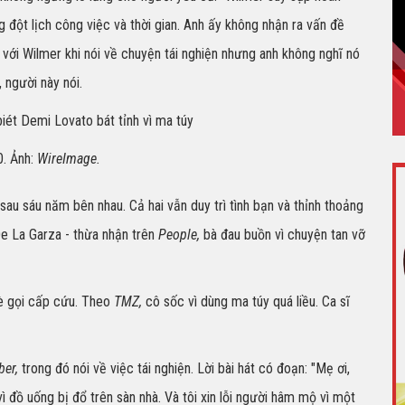
g đột lịch công việc và thời gian. Anh ấy không nhận ra vấn đề
 với Wilmer khi nói về chuyện tái nghiện nhưng anh không nghĩ nó
 người này nói.
0. Ảnh:
WireImage.
u sáu năm bên nhau. Cả hai vẫn duy trì tình bạn và thỉnh thoảng
e La Garza - thừa nhận trên
People,
bà đau buồn vì chuyện tan vỡ
bè gọi cấp cứu. Theo
TMZ,
cô sốc vì dùng ma túy quá liều. Ca sĩ
ber,
trong đó nói về việc tái nghiện. Lời bài hát có đoạn: "Mẹ ơi,
vì đồ uống bị đổ trên sàn nhà. Và tôi xin lỗi người hâm mộ vì một