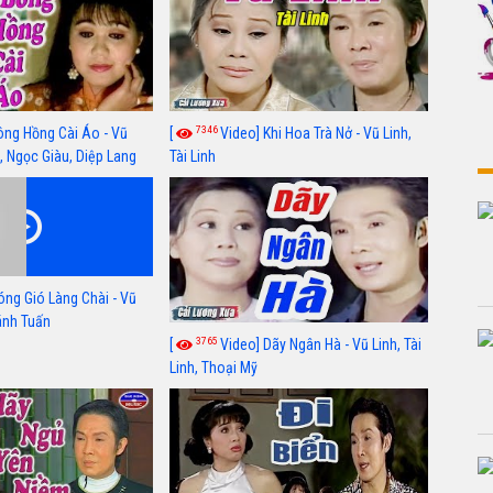
7346
ông Hồng Cài Áo - Vũ
[
Video] Khi Hoa Trà Nở - Vũ Linh,
, Ngọc Giàu, Diệp Lang
Tài Linh
óng Gió Làng Chài - Vũ
hánh Tuấn
3765
[
Video] Dãy Ngân Hà - Vũ Linh, Tài
Linh, Thoại Mỹ