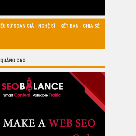
IỂU SỬ SOẠN GIẢ - NGHỆ SĨ
KẾT BẠN - CHIA SẺ
QUẢNG CÁO