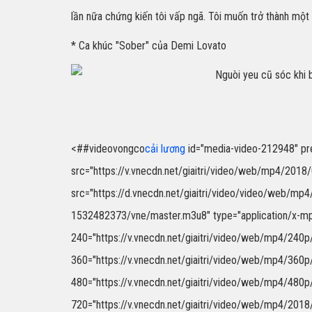
lần nữa chứng kiến tôi vấp ngã. Tôi muốn trở thành một
* Ca khúc "Sober" của Demi Lovato
<##videovongco
cải lương
id="media-video-212948" prelo
src="https://v.vnecdn.net/giaitri/video/web/mp4/20
src="https://d.vnecdn.net/giaitri/video/video/web/mp
1532482373/vne/master.m3u8" type="application/x-mpeg
240="https://v.vnecdn.net/giaitri/video/web/mp4/24
360="https://v.vnecdn.net/giaitri/video/web/mp4/36
480="https://v.vnecdn.net/giaitri/video/web/mp4/48
720="https://v.vnecdn.net/giaitri/video/web/mp4/2