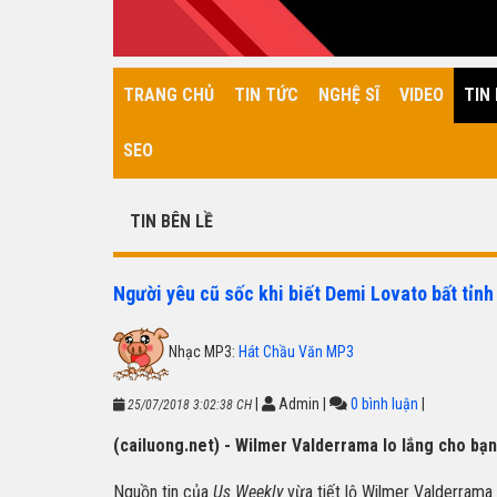
TRANG CHỦ
TIN TỨC
NGHỆ SĨ
VIDEO
TIN 
SEO
TIN BÊN LỀ
Người yêu cũ sốc khi biết Demi Lovato bất tỉnh 
Nhạc MP3:
Hát Chầu Văn MP3
|
Admin
|
0 bình luận
|
25/07/2018 3:02:38 CH
(cailuong.net) - Wilmer Valderrama lo lắng cho bạn ga
Nguồn tin của
Us Weekly
vừa
tiết lộ Wilmer Valderrama