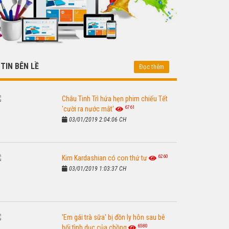
TIN BÊN LỀ
Đọc thêm
Châu Tinh Trì hứa hẹn phim chiếu Tết
6761
'cười ra nước mắt'
03/01/2019 2:04:06 CH
6260
Kim Kardashian có con thứ tư
03/01/2019 1:03:37 CH
'Em gái trà sữa' bị đồn ly hôn sau bê
6580
bối tình dục của chồng