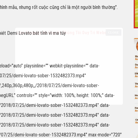
 hình mẫu, nhưng rốt cuộc cũng chỉ là một người bình thường".
Like Fanpage Để Ủng Hộ Chúng Tôi Duy Trì Website
ad="auto" playsinline="" webkit-playsinline="" data-
18/07/25/demi-lovato-sober-1532482373.mp4"
4/,240p,360p,480p,,/2018/07/25/demi-lovato-sober-
URL" controls="" style="width: 100%; height: 100%;" data-
0p/2018/07/25/demi-lovato-sober-1532482373.mp4" data-
Powered by
netcore.vn
0p/2018/07/25/demi-lovato-sober-1532482373.mp4" data-
0p/2018/07/25/demi-lovato-sober-1532482373.mp4" data-
018/07/25/demi-lovato-sober-1532482373.mp4" max-mode="720"