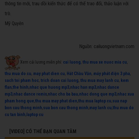
thông tin mới, trau dồi kiến thức để có thể trao đổi, thảo luận với
trò.
Mỹ Quyên
Nguồn: cailuongvietnam.com
Xem cải lương miễn phí:
cai luong
,
thu mua xe nuoc mia cu
,
thu mua do cu
,
may phat dien cu
,
Hát Chầu Văn
,
máy phát điện 3 pha
,
sach toi pham hoc
,
trich doan cai luong
,
thu mua may lanh cu
,
kem
flan
,
the hinh
,
nhac que huong mp3
,
nhac han mp3
,
nhac dance
mp3
,
nhac dance remix
,
nhac cho ba bau
,
nhac dong que mp3
,
nhac xua
pham hong que
,
thu mua may phat dien
,
thu mua laptop cu
,
sua nap
bon cau thong minh
,
sua bon cau thong minh
,
may lanh cu
,
thu mua do
cu tan binh
,
laptop cu
[VIDEO] CÓ THỂ BẠN QUAN TÂM