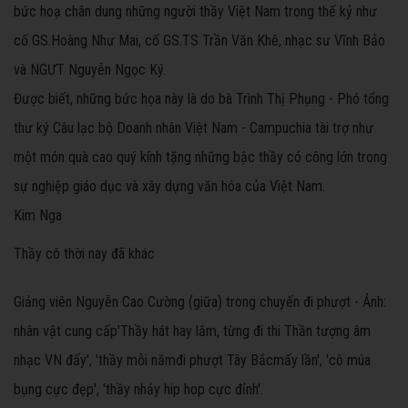
bức hoạ chân dung những người thầy Việt Nam trong thế kỷ như
cố GS.Hoàng Như Mai, cố GS.TS Trần Văn Khê, nhạc sư Vĩnh Bảo
và NGƯT Nguyễn Ngọc Ký.
Được biết, những bức họa này là do bà Trình Thị Phụng - Phó tổng
thư ký Câu lạc bộ Doanh nhân Việt Nam - Campuchia tài trợ như
một món quà cao quý kính tặng những bậc thầy có công lớn trong
sự nghiệp giáo dục và xây dựng văn hóa của Việt Nam.
Kim Nga
Thầy cô thời nay đã khác
Giảng viên Nguyễn Cao Cường (giữa) trong chuyến đi phượt - Ảnh:
nhân vật cung cấp
'Thầy hát hay lắm, từng đi thi Thần tượng âm
nhạc VN đấy', 'thầy mỗi năm
đi phượt Tây Bắc
mấy lần', 'cô múa
bụng cực đẹp', 'thầy nhảy hip hop cực đỉnh'.