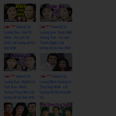
7665
6918
[
Video] Cải
[
Video] Cải
Lương Xưa : Đời Cô
Lương Xưa : Nước Mắt
Diễm - Vũ Linh Tài
Chung Tình - Vũ Linh
Linh | cải lương xã hội
Thanh Ngân | cải
hay nhất
lương xã hội hay nhất
6055
6679
[
Video] Cải
[
Video] Cải
Lương Xưa : Nghĩa Cũ
Lương Minh Vương Lệ
Tình Xưa - Minh
Thuỷ Hay Nhất - Cải
Vương Thoại Mỹ | cải
Lương Xã Hội Xưa Bất
lương xã hội hay nhất
Hủ