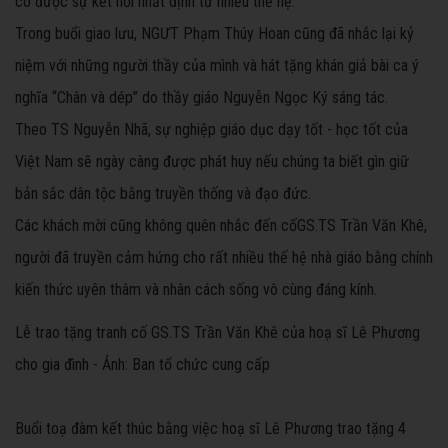
có được sự kết nối nhất định từ nhiều thế hệ.
Trong buổi giao lưu, NGƯT Phạm Thúy Hoan cũng đã nhắc lại kỷ
niệm với những người thầy của mình và hát tặng khán giả bài ca ý
nghĩa “Chân và dép” do thầy giáo Nguyễn Ngọc Ký sáng tác.
Theo TS Nguyễn Nhã, sự nghiệp giáo dục dạy tốt - học tốt của
Việt Nam sẽ ngày càng được phát huy nếu chúng ta biết gìn giữ
bản sắc dân tộc bằng truyền thống và đạo đức.
Các khách mời cũng không quên nhắc đến cố
GS.TS Trần Văn Khê,
người đã truyền cảm hứng cho rất nhiều thế hệ nhà giáo bằng chính
kiến thức uyên thâm và nhân cách sống vô cùng đáng kính.
Lễ trao tặng tranh cố GS.TS Trần Văn Khê của hoạ sĩ Lê Phương
cho gia đình - Ảnh: Ban tổ chức cung cấp
Buổi toạ đàm kết thúc bằng việc hoạ sĩ Lê Phương trao tặng 4