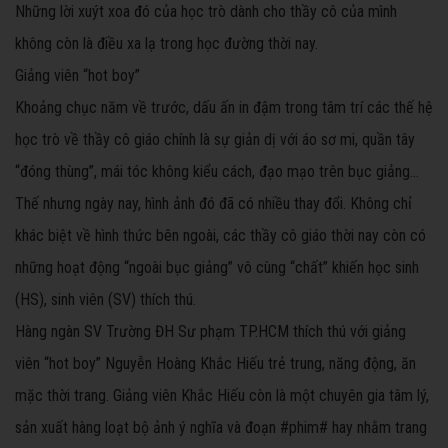
Những lời xuýt xoa đó của học trò dành cho thầy cô của mình
không còn là điều xa lạ trong học đường thời nay.
Giảng viên “hot boy”
Khoảng chục năm về trước, dấu ấn in đậm trong tâm trí các thế hệ
học trò về thầy cô giáo chính là sự giản dị với áo sơ mi, quần tây
“đóng thùng”, mái tóc không kiểu cách, đạo mạo trên bục giảng...
Thế nhưng ngày nay, hình ảnh đó đã có nhiều thay đổi. Không chỉ
khác biệt về hình thức bên ngoài, các thầy cô giáo thời nay còn có
những hoạt động “ngoài bục giảng” vô cùng “chất” khiến học sinh
(HS), sinh viên (SV) thích thú.
Hàng ngàn SV Trường ĐH Sư phạm TP.HCM thích thú với giảng
viên “hot boy” Nguyễn Hoàng Khắc Hiếu trẻ trung, năng động, ăn
mặc thời trang. Giảng viên Khắc Hiếu còn là một chuyên gia tâm lý,
sản xuất hàng loạt bộ ảnh ý nghĩa và đoạn #phim# hay nhằm trang