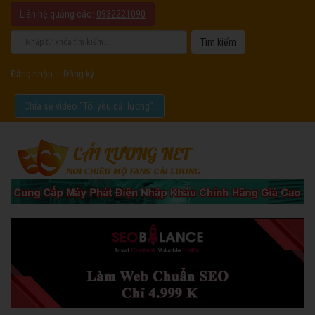
Liên hệ quảng cáo:
0932221090
Đăng nhập
|
Đăng ký
Chia sẻ video "Tôi yêu cải lương".