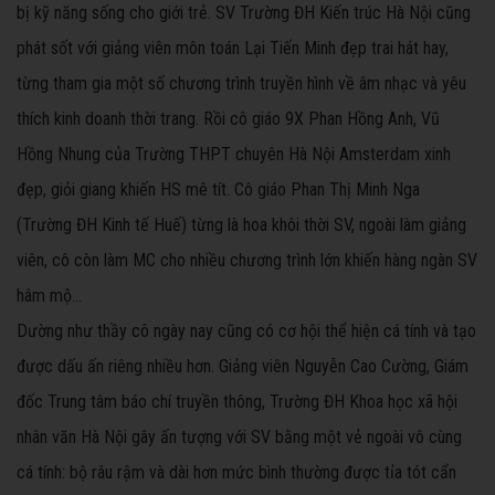
bị kỹ năng sống cho giới trẻ. SV Trường ĐH Kiến trúc Hà Nội cũng
phát sốt với giảng viên môn toán Lại Tiến Minh đẹp trai hát hay,
từng tham gia một số chương trình truyền hình về âm nhạc và yêu
thích kinh doanh thời trang. Rồi cô giáo 9X Phan Hồng Anh, Vũ
Hồng Nhung của Trường THPT chuyên Hà Nội Amsterdam xinh
đẹp, giỏi giang khiến HS mê tít. Cô giáo Phan Thị Minh Nga
(Trường ĐH Kinh tế Huế) từng là hoa khôi thời SV, ngoài làm giảng
viên, cô còn làm MC cho nhiều chương trình lớn khiến hàng ngàn SV
hâm mộ...
Dường như thầy cô ngày nay cũng có cơ hội thể hiện cá tính và tạo
được dấu ấn riêng nhiều hơn. Giảng viên Nguyễn Cao Cường, Giám
đốc Trung tâm báo chí truyền thông, Trường ĐH Khoa học xã hội
nhân văn Hà Nội gây ấn tượng với SV bằng một vẻ ngoài vô cùng
cá tính: bộ râu rậm và dài hơn mức bình thường được tỉa tót cẩn