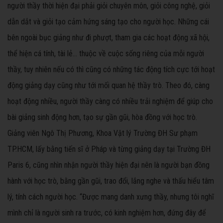
người thầy thời hiện đại phải giỏi chuyên môn, giỏi công nghệ, giỏi
dẫn dắt và giỏi tạo cảm hứng sáng tạo cho người học. Những cái
bên ngoài bục giảng như đi phượt, tham gia các hoạt động xã hội,
thể hiện cá tính, tài lẻ... thuộc về cuộc sống riêng của mỗi người
thầy, tuy nhiên nếu có thì cũng có những tác động tích cực tới hoạt
động giảng dạy cũng như tới mối quan hệ thầy trò. Theo đó, càng
hoạt động nhiều, người thầy càng có nhiều trải nghiệm để giúp cho
bài giảng sinh động hơn, tạo sự gần gũi, hòa đồng với học trò.
Giảng viên Ngô Thị Phương, Khoa Vật lý Trường ĐH Sư phạm
TP.HCM, lấy bằng tiến sĩ ở Pháp và từng giảng dạy tại Trường ĐH
Paris 6, cũng nhìn nhận người thầy hiện đại nên là người bạn đồng
hành với học trò, bằng gần gũi, trao đổi, lắng nghe và thấu hiểu tâm
lý, tính cách người học. “Được mang danh xưng thầy, nhưng tôi nghĩ
mình chỉ là người sinh ra trước, có kinh nghiệm hơn, đứng đây để