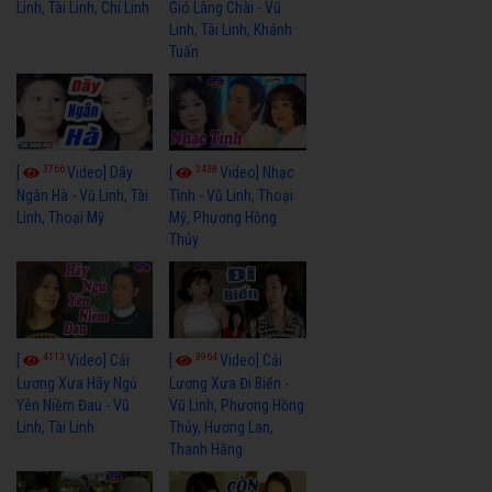
Linh, Tài Linh, Chí Linh
Gió Làng Chài - Vũ
Linh, Tài Linh, Khánh
Tuấn
3766
3438
[
Video] Dãy
[
Video] Nhạc
Ngân Hà - Vũ Linh, Tài
Tình - Vũ Linh, Thoại
Linh, Thoại Mỹ
Mỹ, Phương Hồng
Thủy
4113
3964
[
Video] Cải
[
Video] Cải
Lương Xưa Hãy Ngủ
Lương Xưa Đi Biển -
Yên Niềm Đau - Vũ
Vũ Linh, Phương Hồng
Linh, Tài Linh
Thủy, Hương Lan,
Thanh Hằng