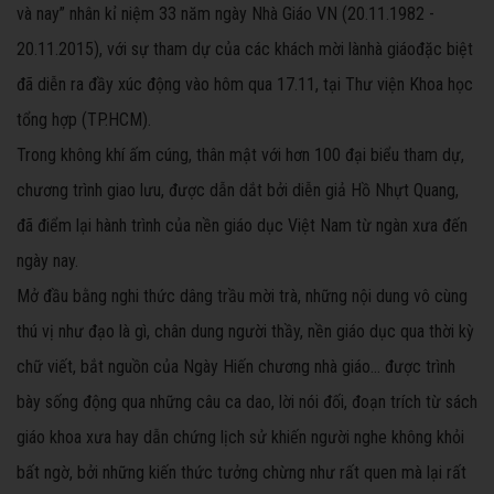
và nay” nhân kỉ niệm 33 năm ngày Nhà Giáo VN (20.11.1982 -
20.11.2015), với sự tham dự của các khách mời lànhà giáođặc biệt
đã diễn ra đầy xúc động vào hôm qua 17.11, tại Thư viện Khoa học
tổng hợp (TP.HCM).
Trong không khí ấm cúng, thân mật với hơn 100 đại biểu tham dự,
chương trình giao lưu, được dẫn dắt bởi diễn giả Hồ Nhựt Quang,
đã điểm lại hành trình của nền giáo dục Việt Nam từ ngàn xưa đến
ngày nay.
Mở đầu bằng nghi thức dâng trầu mời trà, những nội dung vô cùng
thú vị như đạo là gì, chân dung người thầy, nền giáo dục qua thời kỳ
chữ viết, bắt nguồn của Ngày Hiến chương nhà giáo… được trình
bày sống động qua những câu ca dao, lời nói đối, đoạn trích từ sách
giáo khoa xưa hay dẫn chứng lịch sử khiến người nghe không khỏi
bất ngờ, bởi những kiến thức tưởng chừng như rất quen mà lại rất