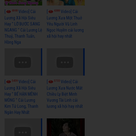
6969
6388
[
Video] Cải
[
Video] Cải
Lương Xã Hội Siêu
Lương Xưa Một Thuở
Hay " LỠ BƯỚC SANG
Yêu Người Vũ Linh
NGANG " Cải Lương Lệ
Ngọc Huyền cải lương
Thuỷ, Thanh Tuấn,
xã hội hay nhất
Hồng Nga
5459
5733
[
Video] Cải
[
Video] Cải
Lương Xã Hội Siêu
Lương Xưa Nước Mắt
Hay " BỂ HẬN MÊNH
Chiều Ly Biệt Minh
MÔNG " Cải Lương
Vương Tài Linh cải
Kim Tử Long, Thanh
lương xã hội hay nhất
Ngân Hay Nhất