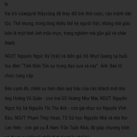
lạ.
Vai trò củangười thầycũng đã thay đổi bởi thời cuộc, vận mệnh dân
tộc. Thế nhưng, trong lòng nhiều thế hệ người Việt, những nhà giáo
luôn là một hình ảnh mẫu mực, trang nghiêm mà gần gũi và chân
thành.
NGƯT Nguyễn Ngọc Ký (trái) và diễn giả Hồ Nhựt Quang tại buổi
toạ đàm “Tinh thần Tôn sư trọng đạo xưa và nay” -Ảnh: Ban tổ
chức cung cấp
Bên cạnh đó, chính sự hiện diện quý báu của các khách mời như
ông Hoàng Vũ Quân - con trai GS Hoàng Như Mai, NGƯT Nguyễn
Ngọc Ký, bà Nguyễn Thị Thu Anh - con gái nhạc sư Nguyễn Vĩnh
Bảo, NGƯT Phạm Thúy Hoan, TS Sử học Nguyễn Nhã và nhà thơ
Lan Hinh - con gái cụ Á Nam Trần Tuấn Khải, đã giúp chương trình