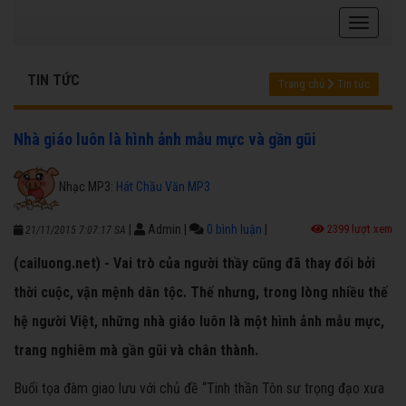
TIN TỨC
Trang chủ
Tin tức
Nhà giáo luôn là hình ảnh mẫu mực và gần gũi
Nhạc MP3:
Hát Chầu Văn MP3
|
Admin
|
0 bình luận
|
2399 lượt xem
21/11/2015 7:07:17 SA
(cailuong.net) - Vai trò của người thầy cũng đã thay đổi bởi
thời cuộc, vận mệnh dân tộc. Thế nhưng, trong lòng nhiều thế
hệ người Việt, những nhà giáo luôn là một hình ảnh mẫu mực,
trang nghiêm mà gần gũi và chân thành.
Buổi tọa đàm giao lưu với chủ đề “Tinh thần Tôn sư trọng đạo xưa