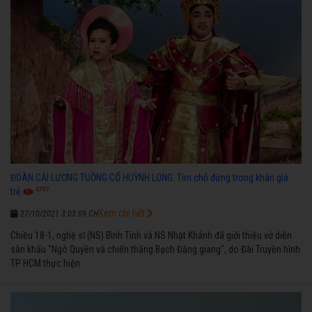
ĐOÀN CẢI LƯƠNG TUỒNG CỔ HUỲNH LONG: Tìm chỗ đứng trong khán giả
4797
trẻ
Xem chi tiết
27/10/2021 3:03:09 CH
Chiều 18-1, nghệ sĩ (NS) Bình Tinh và NS Nhật Khánh đã giới thiệu vở diễn
sân khấu "Ngô Quyền và chiến thắng Bạch Đằng giang", do Đài Truyền hình
TP HCM thực hiện.