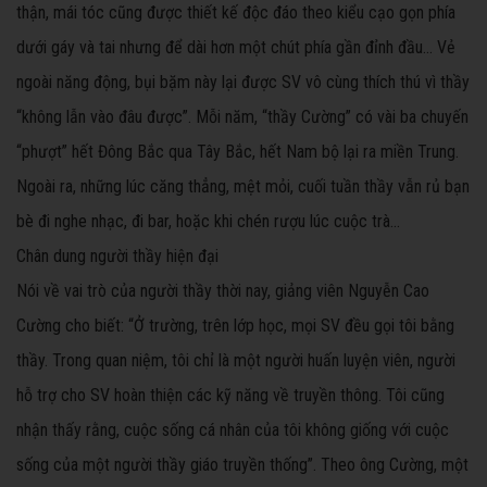
thận, mái tóc cũng được thiết kế độc đáo theo kiểu cạo gọn phía
dưới gáy và tai nhưng để dài hơn một chút phía gần đỉnh đầu... Vẻ
ngoài năng động, bụi bặm này lại được SV vô cùng thích thú vì thầy
“không lẫn vào đâu được”. Mỗi năm, “thầy Cường” có vài ba chuyến
“phượt” hết Đông Bắc qua Tây Bắc, hết Nam bộ lại ra miền Trung.
Ngoài ra, những lúc căng thẳng, mệt mỏi, cuối tuần thầy vẫn rủ bạn
bè đi nghe nhạc, đi bar, hoặc khi chén rượu lúc cuộc trà...
Chân dung người thầy hiện đại
Nói về vai trò của người thầy thời nay, giảng viên Nguyễn Cao
Cường cho biết: “Ở trường, trên lớp học, mọi SV đều gọi tôi bằng
thầy. Trong quan niệm, tôi chỉ là một người huấn luyện viên, người
hỗ trợ cho SV hoàn thiện các kỹ năng về truyền thông. Tôi cũng
nhận thấy rằng, cuộc sống cá nhân của tôi không giống với cuộc
sống của một người thầy giáo truyền thống”. Theo ông Cường, một