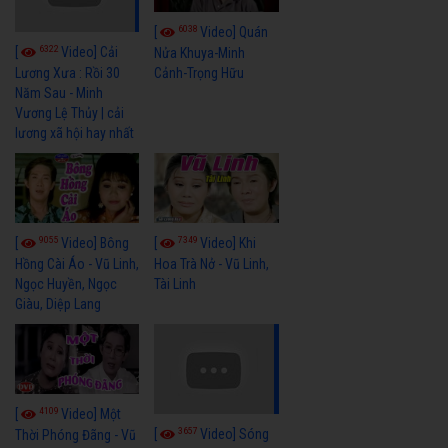
6038
[
Video] Quán
6322
[
Video] Cải
Nửa Khuya-Minh
Cảnh-Trọng Hữu
Lương Xưa : Rồi 30
Năm Sau - Minh
Vương Lệ Thủy | cải
lương xã hội hay nhất
9055
7349
[
Video] Bông
[
Video] Khi
Hồng Cài Áo - Vũ Linh,
Hoa Trà Nở - Vũ Linh,
Ngọc Huyền, Ngọc
Tài Linh
Giàu, Diệp Lang
4109
[
Video] Một
3657
[
Video] Sóng
Thời Phóng Đãng - Vũ