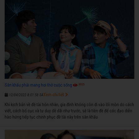
3025
Sân khấu phải mang hơi thở cuộc sống
Xem chi tiết
12/04/2022 8:01:58 SA
Khi kịch bản về đề tài hôn nhân, gia đình không còn đi vào lối mòn do cách
viết, cách bố cục và tư duy dễ dãi như trước, sẽ là tiền đề để các đạo diễn
hào hứng tiếp tục chinh phục đề tài này trên sân khấu