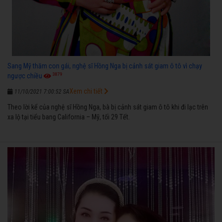
Sang Mỹ thăm con gái, nghệ sĩ Hồng Nga bị cảnh sát giam ô tô vì chạy
3879
ngược chiều
Xem chi tiết
11/10/2021 7:00:52 SA
Theo lời kể của nghệ sĩ Hồng Nga, bà bị cảnh sát giam ô tô khi đi lạc trên
xa lộ tại tiểu bang California – Mỹ, tối 29 Tết.