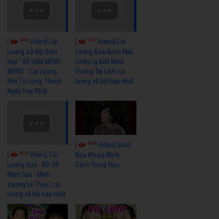
5465
5740
[
Video] Cải
[
Video] Cải
Lương Xã Hội Siêu
Lương Xưa Nước Mắt
Hay " BỂ HẬN MÊNH
Chiều Ly Biệt Minh
MÔNG " Cải Lương
Vương Tài Linh cải
Kim Tử Long, Thanh
lương xã hội hay nhất
Ngân Hay Nhất
6044
[
Video] Quán
6328
[
Video] Cải
Nửa Khuya-Minh
Cảnh-Trọng Hữu
Lương Xưa : Rồi 30
Năm Sau - Minh
Vương Lệ Thủy | cải
lương xã hội hay nhất