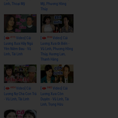
Linh, Thoại Mỹ
Mỹ, Phương Hồng
Thủy
4115
3966
[
Video] Cải
[
Video] Cải
Lương Xưa Hãy Ngủ
Lương Xưa Đi Biển -
Yên Niềm Đau - Vũ
Vũ Linh, Phương Hồng
Linh, Tài Linh
Thủy, Hương Lan,
Thanh Hằng
4434
3602
[
Video] Cải
[
Video] Cải
Lương Nợ Cha Con Trả
Lương Xưa Còn
- Vũ Linh, Tài Linh
Duyên - Vũ Linh, Tài
Linh, Trọng Hữu