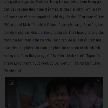
tuồng cổ của gia tộc Minh Tơ. Trong khi các anh chị em trong gia
đình đều say mê theo nghề diễn viên, thì nhạc sĩ Minh Tâm lại say
mê học nhạc và được người cậu chỉ dạy tận tình. "Sau nhạc sĩ Đức
Phú, nhạc sĩ Minh Tâm chính là hậu bối, chuyên sáng tác những bài
bản dành cho sân khấu
cải lương
tuồng cổ. Thừa hưởng từ ông cha
trong gia tộc, Minh Tâm có nhiều sáng tạo, để lại dấu ấn đậm nét
qua nhiều tác phẩm sân khấu mà phần âm nhạc do chính anh lĩnh
xướng như: "Câu thơ yên ngựa", "Tô Hiến Thành xử án", "Ngọn lửa
Thăng Long thành", "Bức ngôn đồ Đại Việt"…" – NSND Đinh Bằng
Phi nhắc lại.