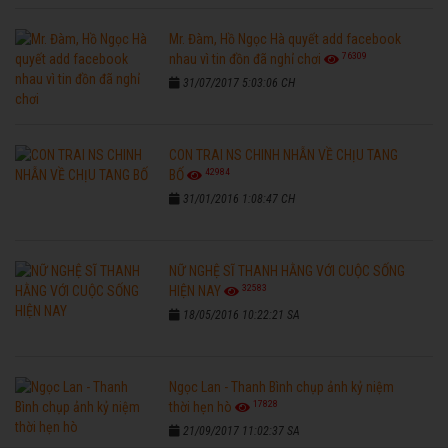
Mr. Đàm, Hồ Ngọc Hà quyết add facebook
76309
nhau vì tin đồn đã nghỉ chơi
31/07/2017 5:03:06 CH
CON TRAI NS CHINH NHẪN VỀ CHỊU TANG
42984
BỐ
31/01/2016 1:08:47 CH
NỮ NGHỆ SĨ THANH HẰNG VỚI CUỘC SỐNG
32583
HIỆN NAY
18/05/2016 10:22:21 SA
Ngọc Lan - Thanh Bình chụp ảnh kỷ niệm
17828
thời hẹn hò
21/09/2017 11:02:37 SA