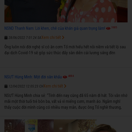
3605
NSND Thanh Nam: Lời khen, chê của khán giả quan trọng lắm!
Xem chi tiết
28/06/2022 7:01:24 SA
Ông luôn nói đời nghệ sĩ có ăn cơm Tổ mới hiểu hết nỗi niềm và tiết lộ sau
đại dịch Covid-19 sẽ góp sức thúc đẩy sàn diễn cải lương sáng đèn
4884
NSƯT Hùng Minh: Một đời sân khấu
Xem chi tiết
12/04/2022 12:05:23 CH
NSƯT Hùng Minh chia sẻ: “Tính đến nay cũng đã 65 năm đi hát. Tôi vẫn nhớ
mãi một thời tuổi trẻ bôn ba, vất vả vì miếng cơm, manh áo. Ngẫm nghĩ
thấy cuộc đời mình cũng có nhiều may mắn, được ông Tổ nghề thương,
nên từ một cậu bé nghèo chẳng biết hát xướng là gì, trong dòng đời xuôi
ngược nhận được những cơ may để từng bước thành danh với nghiệp ca
diễn”.