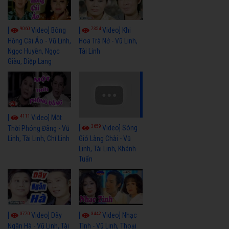
9060
7354
[
Video] Bông
[
Video] Khi
Hồng Cài Áo - Vũ Linh,
Hoa Trà Nở - Vũ Linh,
Ngọc Huyền, Ngọc
Tài Linh
Giàu, Diệp Lang
4111
[
Video] Một
3659
[
Video] Sóng
Thời Phóng Đãng - Vũ
Linh, Tài Linh, Chí Linh
Gió Làng Chài - Vũ
Linh, Tài Linh, Khánh
Tuấn
3770
3442
[
Video] Dãy
[
Video] Nhạc
Ngân Hà - Vũ Linh, Tài
Tình - Vũ Linh, Thoại