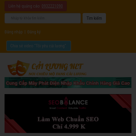
Liên hệ quảng cáo:
0932221090
Đăng nhập
|
Đăng ký
Chia sẻ video "Tôi yêu cải lương".