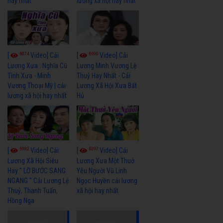
hay nhất
lương xã hội hay nhất
6074
6690
[
Video] Cải
[
Video] Cải
Lương Xưa : Nghĩa Cũ
Lương Minh Vương Lệ
Tình Xưa - Minh
Thuỷ Hay Nhất - Cải
Vương Thoại Mỹ | cải
Lương Xã Hội Xưa Bất
lương xã hội hay nhất
Hủ
6982
6397
[
Video] Cải
[
Video] Cải
Lương Xã Hội Siêu
Lương Xưa Một Thuở
Hay " LỠ BƯỚC SANG
Yêu Người Vũ Linh
NGANG " Cải Lương Lệ
Ngọc Huyền cải lương
Thuỷ, Thanh Tuấn,
xã hội hay nhất
Hồng Nga